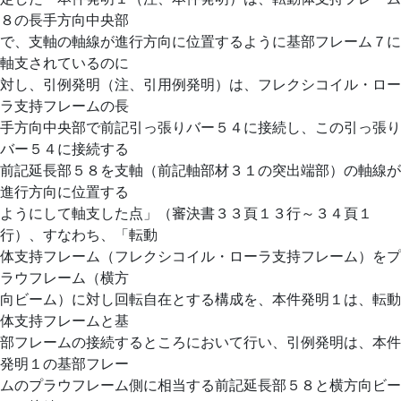
８の長手方向中央部
で、支軸の軸線が進行方向に位置するように基部フレーム７に
軸支されているのに
対し、引例発明（注、引用例発明）は、フレクシコイル・ロー
ラ支持フレームの長
手方向中央部で前記引っ張りバー５４に接続し、この引っ張り
バー５４に接続する
前記延長部５８を支軸（前記軸部材３１の突出端部）の軸線が
進行方向に位置する
ようにして軸支した点」（審決書３３頁１３行～３４頁１
行）、すなわち、「転動
体支持フレーム（フレクシコイル・ローラ支持フレーム）をプ
ラウフレーム（横方
向ビーム）に対し回転自在とする構成を、本件発明１は、転動
体支持フレームと基
部フレームの接続するところにおいて行い、引例発明は、本件
発明１の基部フレー
ムのプラウフレーム側に相当する前記延長部５８と横方向ビー