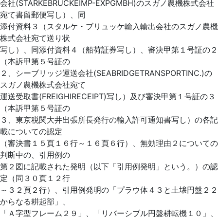
会社(STARKEBRUCKEIMP-EXPGMBH)のスガノ農機株式会社
宛て書留郵便写し）、同
添付資料３（スタルケ・ブリュッケ輸入輸出会社のスガノ農機
株式会社宛て送り状
写し）、同添付資料４（船荷証券写し）、審決甲第１号証の２
（本訴甲第５号証の
２、シーブリッジ運送会社(SEABRIDGETRANSPORTINC.)の
スガノ農機株式会社宛て
運送受取書(FREIGHIRECEIPT)写し）及び審決甲第１号証の３
（本訴甲第５号証の
３、東京税関大井出張所長発行の輸入許可通知書写し）の各記
載についての認定
（審決書１５頁１６行～１６頁６行）、無効理由２についての
判断中の、引用例の
第２図に記載された発明（以下「引用例発明」という。）の認
定（同３０頁１２行
～３２頁２行）、引用例発明の「プラウ体４３と土壌円盤２２
からなる耕起部」、
「Ａ字型フレーム２９」、「リバーシブル円盤耕転機１０」、