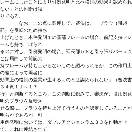
レームにしたことにより引例発明と比べ格別の効果も認められ
ない」との判断は誤
りである。
なお、この点に関連して、審決は、「プラウ（耕起
部）を反転のため持ち
上げたとき、本件発明１の基部フレームの場合、前記支持フレ
ームも持ち上げられ
るのに対し、引例発明の場合、延長部５８と引っ張りバー５４
とは屈曲して前記支
持フレームが持ち上がらないものと認められるが、この作用上
の差によって両者に
効果上の格別の差異が生ずるものとは認められない」（審決書
３４頁１１～１７
行）と判断するところ、この判断に鑑みて、審決が、引用例発
明のプラウを反転さ
せる際に、プラウを持ち上げて行うものと認定していることが
明らかであるが、引
用例発明においては、ダブルアクションラム３３を作動させ
て、これに連結されて