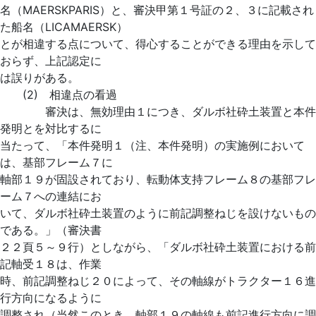
名（MAERSKPARIS）と、審決甲第１号証の２、３に記載され
た船名（LICAMAERSK）
とが相違する点について、得心することができる理由を示して
おらず、上記認定に
は誤りがある。
(2) 相違点の看過
審決は、無効理由１につき、ダルボ社砕土装置と本件
発明とを対比するに
当たって、「本件発明１（注、本件発明）の実施例において
は、基部フレーム７に
軸部１９が固設されており、転動体支持フレーム８の基部フレ
ーム７への連結にお
いて、ダルボ社砕土装置のように前記調整ねじを設けないもの
である。」（審決書
２２頁５～９行）としながら、「ダルボ社砕土装置における前
記軸受１８は、作業
時、前記調整ねじ２０によって、その軸線がトラクター１６進
行方向になるように
調整され（当然このとき、軸部１９の軸線も前記進行方向に調