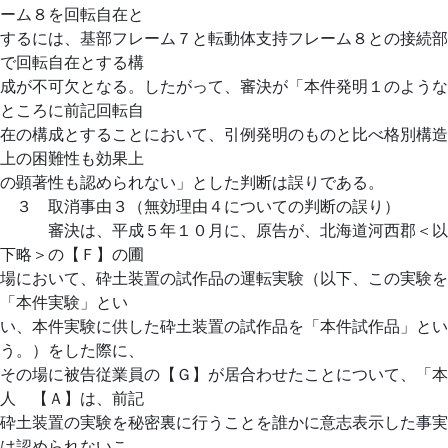
ーム８を回転自在と
するには、基部フレーム７と転動体支持フレーム８との接続部
で回転自在とする構
成が不可欠となる。したがって、審決が「本件発明１のような
ところに前記回転自
在の構成とすることにおいて、引例発明のものと比べ格別構造
上の困難性も効果上
の顕著性も認められない」とした判断は誤りである。
３ 取消事由３（無効理由４についての判断の誤り）
審決は、平成５年１０月に、原告が、北海道河西郡＜以
下略＞の【Ｆ】の圃
場において、砕土装置の試作品の運転実験（以下、この実験を
「本件実験」とい
い、本件実験に供した砕土装置の試作品を「本件試作品」とい
う。）をした際に、
その場に被告従業員の【Ｇ】が居合わせたことについて、「本
人 【Ａ】は、前記
砕土装置の実験を秘密裏に行うことを誰かに意志表示した事実
は認められないこ