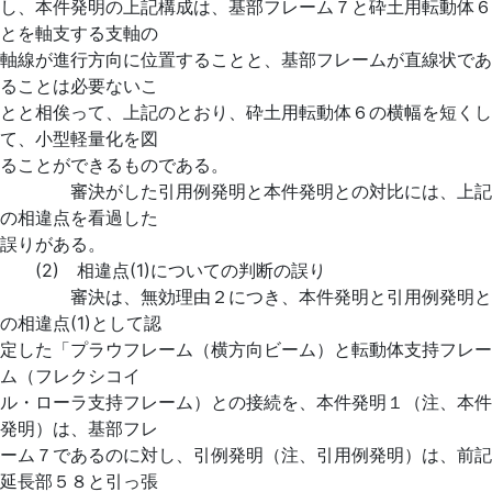
し、本件発明の上記構成は、基部フレーム７と砕土用転動体６
とを軸支する支軸の
軸線が進行方向に位置することと、基部フレームが直線状であ
ることは必要ないこ
とと相俟って、上記のとおり、砕土用転動体６の横幅を短くし
て、小型軽量化を図
ることができるものである。
審決がした引用例発明と本件発明との対比には、上記
の相違点を看過した
誤りがある。
(2) 相違点(1)についての判断の誤り
審決は、無効理由２につき、本件発明と引用例発明と
の相違点(1)として認
定した「プラウフレーム（横方向ビーム）と転動体支持フレー
ム（フレクシコイ
ル・ローラ支持フレーム）との接続を、本件発明１（注、本件
発明）は、基部フレ
ーム７であるのに対し、引例発明（注、引用例発明）は、前記
延長部５８と引っ張