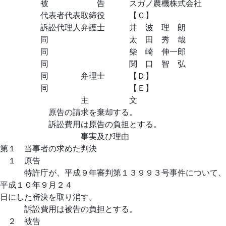
被 告 スガノ農機株式会社
代表者代表取締役 【Ｃ】
訴訟代理人弁護士 井 波 理 朗
同 太 田 秀 哉
同 柴 崎 伸一郎
同 関 口 智 弘
同 弁理士 【Ｄ】
同 【Ｅ】
主 文
原告の請求を棄却する。
訴訟費用は原告の負担とする。
事実及び理由
第１ 当事者の求めた判決
１ 原告
特許庁が、平成９年審判第１３９９３号事件について、
平成１０年９月２４
日にした審決を取り消す。
訴訟費用は被告の負担とする。
２ 被告