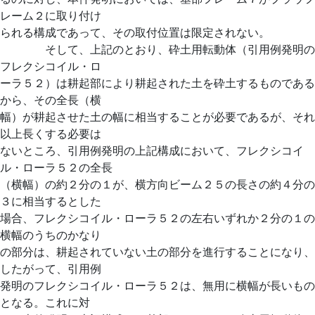
レーム２に取り付け
られる構成であって、その取付位置は限定されない。
そして、上記のとおり、砕土用転動体（引用例発明の
フレクシコイル・ロ
ーラ５２）は耕起部により耕起された土を砕土するものである
から、その全長（横
幅）が耕起させた土の幅に相当することが必要であるが、それ
以上長くする必要は
ないところ、引用例発明の上記構成において、フレクシコイ
ル・ローラ５２の全長
（横幅）の約２分の１が、横方向ビーム２５の長さの約４分の
３に相当するとした
場合、フレクシコイル・ローラ５２の左右いずれか２分の１の
横幅のうちのかなり
の部分は、耕起されていない土の部分を進行することになり、
したがって、引用例
発明のフレクシコイル・ローラ５２は、無用に横幅が長いもの
となる。これに対