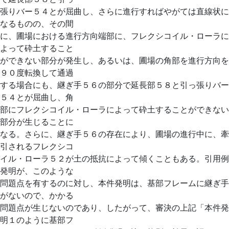
張りバー５４とが屈曲し、さらに進行すればやがては直線状に
なるものの、その間
に、圃場における進行方向端部に、フレクシコイル・ローラに
よって砕土すること
ができない部分が発生し、あるいは、圃場の角部を進行方向を
９０度転換して通過
する場合にも、継ぎ手５６の部分で延長部５８と引っ張りバー
５４とが屈曲し、角
部にフレクシコイル・ローラによって砕土することができない
部分が生じることに
なる。さらに、継ぎ手５６の存在により、圃場の進行中に、牽
引されるフレクシコ
イル・ローラ５２が土の抵抗によって傾くこともある。引用例
発明が、このような
問題点を有するのに対し、本件発明は、基部フレームに継ぎ手
がないので、かかる
問題点が生じないのであり、したがって、審決の上記「本件発
明１のように基部フ