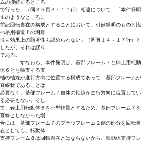
ムの接続するところ
で行った」（同３５頁３～１０行）相違について、「本件発明
１のようなところに
前記回転自在の構成とすることにおいて、引例発明のものと比
べ格別構造上の困難
性も効果上の顕著性も認められない」（同頁１４～１７行）と
したが、それは誤り
である。
すなわち、本件発明は、基部フレーム７と砕土用転動
体６とを軸支する支
軸の軸線が進行方向に位置する構成であって、基部フレームが
直線状であることは
必要なく、基部フレーム７自体の軸線が進行方向に位置してい
る必要もない。そし
て、砕土用転動体６を小型軽量とするため、基部フレーム７を
直線としなかった場
合には、基部フレーム７のプラウフレーム２側の部分を回転自
在としても、転動体
支持フレーム８は回転自在とはならないから、転動体支持フレ