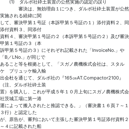
(1) ダルボ社砕土装置の公然実施の認定の誤り
審決は、無効理由１につき、ダルボ社砕土装置が公然
実施される経緯に関
して、審決甲第１号証（本訴甲第５号証の１）添付資料２、同
添付資料３、同添付
資料４、審決甲第１号証の２（本訴甲第５号証の２）及び審決
甲第１号証の３（本
訴甲第５号証の３）にそれぞれ記載された「InvoiceNo.」や
「B／LNo.」が同じで
あること等を根拠として、「スガノ農機株式会社は、スタル
ケ ブリュッケ輸入輸
出会杜を通じて、ダルボ社の『165㎝AT.Compactor2100』
（注、ダルボ社砕土装
置）を購入し、これが平成５年１０月上旬にスガノ農機株式会
社茨城工場に第一港
運によって搬入されたと推認できる。」（審決書１６頁７～１
３行）と認定した
が、原告が、審判において主張した審決甲第１号証添付資料２
～４に記載された船