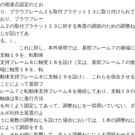
の相違点認定のとお
り、プラウフレーム２も取付ブラケット１３に取り付けられて
おり、プラウフレー
ム２の取付ブラケット１３に対する角度の調節のための調整ね
じが設けてあ
る。）。
これに対し、本件発明では、基部フレーム７の後端に
支軸１９を、転動体
支持フレーム８に軸受１８を設け（又は、基部フレーム７の後
端に軸受１８を、転
動体支持フレーム８に支軸１９を設け）、これらを係合させる
ことによって基部フ
レーム７と転動体支持フレーム８を接続してあり、支軸１９の
軸線は常に進行方法
を向くよう固定してあって、調整ねじを一切用いていない。ダ
ルボ社砕土装置のよ
うに複数の調整ねじを設けた場合においては、１本の調整ねじ
によって調節をする
と、それが他に影響して、次々と調整ねじによる調節をせざる