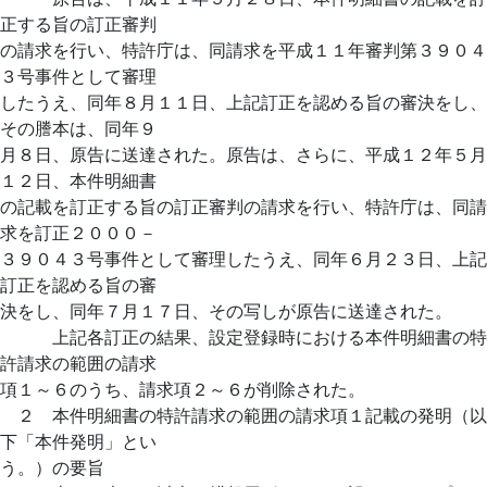
正する旨の訂正審判
の請求を行い、特許庁は、同請求を平成１１年審判第３９０４
３号事件として審理
したうえ、同年８月１１日、上記訂正を認める旨の審決をし、
その謄本は、同年９
月８日、原告に送達された。原告は、さらに、平成１２年５月
１２日、本件明細書
の記載を訂正する旨の訂正審判の請求を行い、特許庁は、同請
求を訂正２０００－
３９０４３号事件として審理したうえ、同年６月２３日、上記
訂正を認める旨の審
決をし、同年７月１７日、その写しが原告に送達された。
上記各訂正の結果、設定登録時における本件明細書の特
許請求の範囲の請求
項１～６のうち、請求項２～６が削除された。
２ 本件明細書の特許請求の範囲の請求項１記載の発明（以
下「本件発明」とい
う。）の要旨