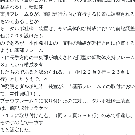
整される）、転動体
支持フレーム８が、前記進行方向と直行する位置に調整される
ものであることか
ら、ダルボ社砕土装置は、その具体的な構成において前記調整
ねじ２０を設けたも
のであるが、本件発明１の『支軸の軸線が進行方向に位置する
ように基部フレーム
７に長手方向の中央部が軸支された門型の転動体支持フレーム
８』という構成を有
したものであると認められる。」（同２２頁９行～２３頁１
行）としたうえで、本
件発明とダルボ社砕土装置が、「基部フレーム７の取付におい
て、本件発明１は、
プラウフレーム２に取り付けたのに対し、ダルボ社砕土装置
は、前記取付ブラケッ
ト１３に取り付けた点」（同２３頁５～８行）のみで相違し、
その余の点で一致す
ると認定した。