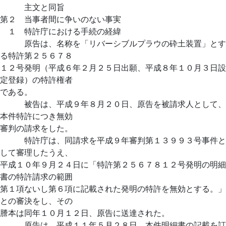
主文と同旨
第２ 当事者間に争いのない事実
１ 特許庁における手続の経緯
原告は、名称を「リバーシブルプラウの砕土装置」とす
る特許第２５６７８
１２号発明（平成６年２月２５日出願、平成８年１０月３日設
定登録）の特許権者
である。
被告は、平成９年８月２０日、原告を被請求人として、
本件特許につき無効
審判の請求をした。
特許庁は、同請求を平成９年審判第１３９９３号事件と
して審理したうえ、
平成１０年９月２４日に「特許第２５６７８１２号発明の明細
書の特許請求の範囲
第１項ないし第６項に記載された発明の特許を無効とする。」
との審決をし、その
謄本は同年１０月１２日、原告に送達された。
原告は、平成１１年５月２８日、本件明細書の記載を訂