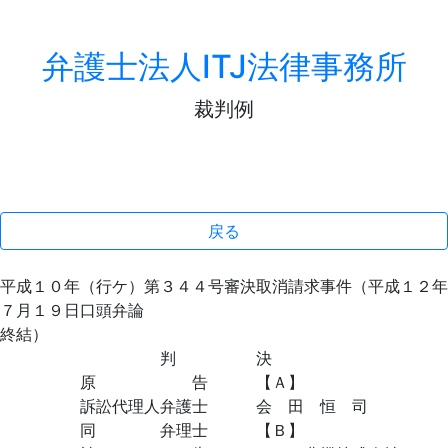
弁護士法人ITJ法律事務所
裁判例
戻る
平成１０年（行ケ）第３４４号審決取消請求事件（平成１２年
７月１９日口頭弁論
終結）
判 決
原 告 【Ａ】
訴訟代理人弁護士 会 田 恒 司
同 弁理士 【Ｂ】