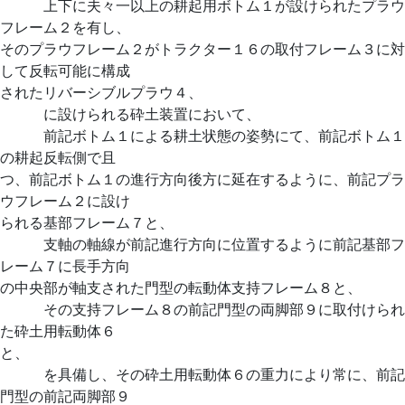
上下に夫々一以上の耕起用ボトム１が設けられたプラウ
フレーム２を有し、
そのプラウフレーム２がトラクター１６の取付フレーム３に対
して反転可能に構成
されたリバーシブルプラウ４、
に設けられる砕土装置において、
前記ボトム１による耕土状態の姿勢にて、前記ボトム１
の耕起反転側で且
つ、前記ボトム１の進行方向後方に延在するように、前記プラ
ウフレーム２に設け
られる基部フレーム７と、
支軸の軸線が前記進行方向に位置するように前記基部フ
レーム７に長手方向
の中央部が軸支された門型の転動体支持フレーム８と、
その支持フレーム８の前記門型の両脚部９に取付けられ
た砕土用転動体６
と、
を具備し、その砕土用転動体６の重力により常に、前記
門型の前記両脚部９