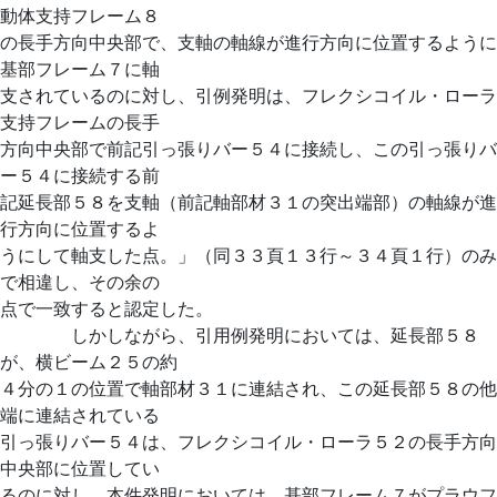
動体支持フレーム８
の長手方向中央部で、支軸の軸線が進行方向に位置するように
基部フレーム７に軸
支されているのに対し、引例発明は、フレクシコイル・ローラ
支持フレームの長手
方向中央部で前記引っ張りバー５４に接続し、この引っ張りバ
ー５４に接続する前
記延長部５８を支軸（前記軸部材３１の突出端部）の軸線が進
行方向に位置するよ
うにして軸支した点。」（同３３頁１３行～３４頁１行）のみ
で相違し、その余の
点で一致すると認定した。
しかしながら、引用例発明においては、延長部５８
が、横ビーム２５の約
４分の１の位置で軸部材３１に連結され、この延長部５８の他
端に連結されている
引っ張りバー５４は、フレクシコイル・ローラ５２の長手方向
中央部に位置してい
るのに対し、本件発明においては、基部フレーム７がプラウフ