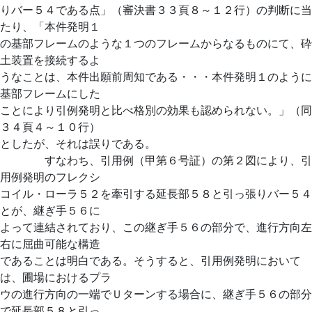
りバー５４である点」（審決書３３頁８～１２行）の判断に当
たり、「本件発明１
の基部フレームのような１つのフレームからなるものにて、砕
土装置を接続するよ
うなことは、本件出願前周知である・・・本件発明１のように
基部フレームにした
ことにより引例発明と比べ格別の効果も認められない。」（同
３４頁４～１０行）
としたが、それは誤りである。
すなわち、引用例（甲第６号証）の第２図により、引
用例発明のフレクシ
コイル・ローラ５２を牽引する延長部５８と引っ張りバー５４
とが、継ぎ手５６に
よって連結されており、この継ぎ手５６の部分で、進行方向左
右に屈曲可能な構造
であることは明白である。そうすると、引用例発明において
は、圃場におけるプラ
ウの進行方向の一端でＵターンする場合に、継ぎ手５６の部分
で延長部５８と引っ