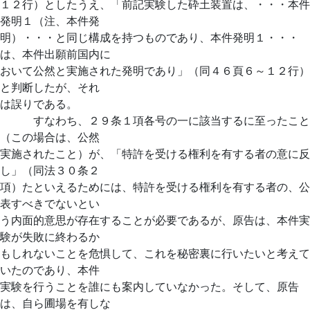
１２行）としたうえ、「前記実験した砕土装置は、・・・本件
発明１（注、本件発
明）・・・と同じ構成を持つものであり、本件発明１・・・
は、本件出願前国内に
おいて公然と実施された発明であり」（同４６頁６～１２行）
と判断したが、それ
は誤りである。
すなわち、２９条１項各号の一に該当するに至ったこと
（この場合は、公然
実施されたこと）が、「特許を受ける権利を有する者の意に反
し」（同法３０条２
項）たといえるためには、特許を受ける権利を有する者の、公
表すべきでないとい
う内面的意思が存在することが必要であるが、原告は、本件実
験が失敗に終わるか
もしれないことを危惧して、これを秘密裏に行いたいと考えて
いたのであり、本件
実験を行うことを誰にも案内していなかった。そして、原告
は、自ら圃場を有しな