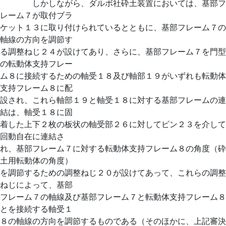
しかしながら、ダルボ社砕土装置においては、基部フ
レーム７が取付ブラ
ケット１３に取り付けられているとともに、基部フレーム７の
軸線の方向を調節す
る調整ねじ２４が設けてあり、さらに、基部フレーム７を門型
の転動体支持フレー
ム８に接続するための軸受１８及び軸部１９がいずれも転動体
支持フレーム８に配
設され、これら軸部１９と軸受１８に対する基部フレームの連
結は、軸受１８に固
着した上下２枚の板状の軸受部２６に対してピン２３を介して
回動自在に連結さ
れ、基部フレーム７に対する転動体支持フレーム８の角度（砕
土用転動体の角度）
を調節するための調整ねじ２０が設けてあって、これらの調整
ねじによって、基部
フレーム７の軸線及び基部フレーム７と転動体支持フレーム８
とを接続する軸受１
８の軸線の方向を調節するものである（そのほかに、上記審決