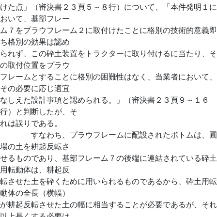
けた点」（審決書２３頁５～８行）について、「本件発明１に
おいて、基部フレー
ム７をプラウフレーム２に取付けたことに格別の技術的意義即
ち格別の効果は認め
られず、この砕土装置をトラクターに取り付けるに当たり、そ
の取付位置をプラウ
フレームとすることに格別の困難性はなく、当業者において、
その必要に応じ適宜
なしえた設計事項と認められる。」（審決書２３頁９～１６
行）と判断したが、そ
れは誤りである。
すなわち、プラウフレームに配設されたボトムは、圃
場の土を耕起反転さ
せるものであり、基部フレーム７の後端に連結されている砕土
用転動体は、耕起反
転させた土を砕くために用いられるものであるから、砕土用転
動体の全長（横幅）
が耕起反転させた土の幅に相当することが必要であるが、それ
以上長くする必要は