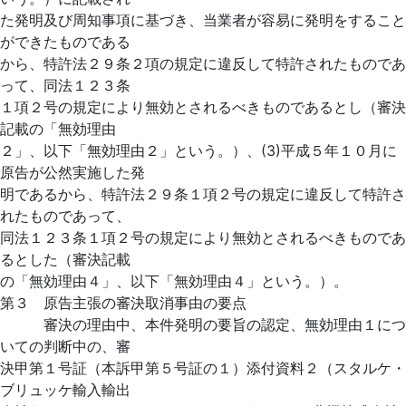
た発明及び周知事項に基づき、当業者が容易に発明をすること
ができたものである
から、特許法２９条２項の規定に違反して特許されたものであ
って、同法１２３条
１項２号の規定により無効とされるべきものであるとし（審決
記載の「無効理由
２」、以下「無効理由２」という。）、(3)平成５年１０月に
原告が公然実施した発
明であるから、特許法２９条１項２号の規定に違反して特許さ
れたものであって、
同法１２３条１項２号の規定により無効とされるべきものであ
るとした（審決記載
の「無効理由４」、以下「無効理由４」という。）。
第３ 原告主張の審決取消事由の要点
審決の理由中、本件発明の要旨の認定、無効理由１につ
いての判断中の、審
決甲第１号証（本訴甲第５号証の１）添付資料２（スタルケ・
ブリュッケ輸入輸出