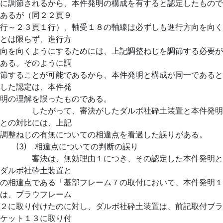
に調節されるから、本件発明の構成を有すると認定したもので
あるが（同２２頁９
行～２３頁１行）、軸受１８の軸線は必ずしも進行方向を向く
とは限らず、進行方
向を向くようにするためには、上記調整ねじを調節する必要が
ある。そのように調
節することが可能であるから、本件発明と構成が同一であると
した認定は、本件発
明の理解を誤ったものである。
したがって、審決がしたダルボ社砕土装置と本件発明
との対比には、上記
調整ねじの有無についての相違点を看過した誤りがある。
(3) 相違点についての判断の誤り
審決は、無効理由１につき、その認定した本件発明と
ダルボ社砕土装置と
の相違点である「基部フレーム７の取付において、本件発明１
は、プラウフレーム
２に取り付けたのに対し、ダルボ社砕土装置は、前記取付ブラ
ケット１３に取り付