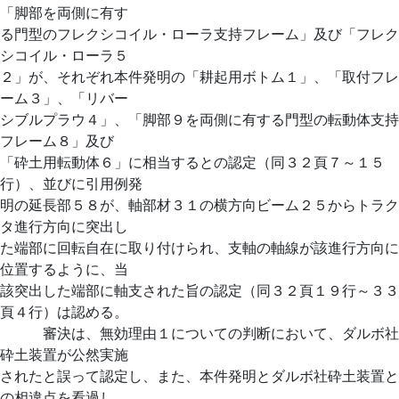
「脚部を両側に有す
る門型のフレクシコイル・ローラ支持フレーム」及び「フレク
シコイル・ローラ５
２」が、それぞれ本件発明の「耕起用ボトム１」、「取付フレ
ーム３」、「リバー
シブルプラウ４」、「脚部９を両側に有する門型の転動体支持
フレーム８」及び
「砕土用転動体６」に相当するとの認定（同３２頁７～１５
行）、並びに引用例発
明の延長部５８が、軸部材３１の横方向ビーム２５からトラク
タ進行方向に突出し
た端部に回転自在に取り付けられ、支軸の軸線が該進行方向に
位置するように、当
該突出した端部に軸支された旨の認定（同３２頁１９行～３３
頁４行）は認める。
審決は、無効理由１についての判断において、ダルボ社
砕土装置が公然実施
されたと誤って認定し、また、本件発明とダルボ社砕土装置と
の相違点を看過し、