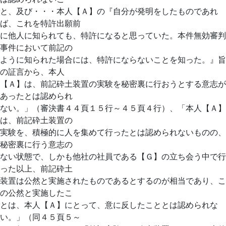
と、及び・・・本人【Ａ】の『自分が発明をしたものであれ
ば、これを特許出願前
に他人に知られても、特許になると思っていた。本件無効審判
事件において前記の
ように知られた場合には、特許にならないことを知った。』旨
の証言から、本人
【Ａ】は、前記砕土装置の実験を秘密裏に行おうとする意志が
あったとは認められ
ない。」（審決書４４頁１５行～４５頁４行）、「本人【Ａ】
は、前記砕土装置の
実験を、積極的に人を集めて行ったとは認められないものの、
秘密裏に行う意志の
ない状態で、しかも他社の社員である【Ｇ】の立ち会う中で行
った以上、前記砕土
装置は公然と実施されたものであるとするのが相当であり、こ
の公然と実施したこ
とは、本人【Ａ】にとって、意に反したこととは認められな
い。」（同４５頁５～