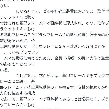
ない。
しかるところ、ダルボ社砕土装置においては、取付ブ
ラケット１３に取り
付けられた基部フレーム７が直線状に形成され、かつ、取付ブ
ラケット１３におけ
る基部フレーム７とプラウフレーム２の取付位置に数十㎝の乖
離があるために、砕
土用転動体６が、プラウフレーム２から遠ざかる方向に存在
し、しかもプラウフレ
ーム２の反転に備えるために、全長（横幅）の長い大型で重量
のあるものとなって
いる。
これに対し、本件発明は、基部フレーム７をプラウフ
レーム２に設け、基
部フレーム７と砕土用転動体６とを軸支する支軸の軸線が進行
方向に位置する構成
であって、基部フレームが直線状であることは必要なく、プラ
ウフレーム２におけ