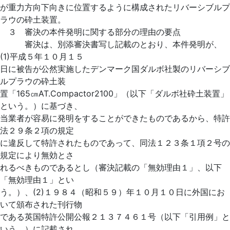
が重力方向下向きに位置するように構成されたリバーシブルプ
ラウの砕土装置。
３ 審決の本件発明に関する部分の理由の要点
審決は、別添審決書写し記載のとおり、本件発明が、
(1)平成５年１０月１５
日に被告が公然実施したデンマーク国ダルボ社製のリバーシブ
ルプラウの砕土装
置「165㎝AT.Compactor2100」（以下「ダルボ社砕土装置」
という。）に基づき、
当業者が容易に発明をすることができたものであるから、特許
法２９条２項の規定
に違反して特許されたものであって、同法１２３条１項２号の
規定により無効とさ
れるべきものであるとし（審決記載の「無効理由１」、以下
「無効理由１」とい
う。）、(2)１９８４（昭和５９）年１０月１０日に外国にお
いて頒布された刊行物
である英国特許公開公報２１３７４６１号（以下「引用例」と
いう。）に記載され