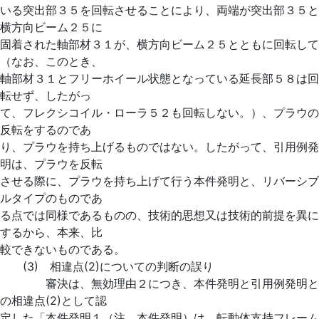
いる突出部３５を回転させることにより、両端が突出部３５と
横方向ビーム２５に
固着された軸部材３１が、横方向ビーム２５とともに回転して
（なお、このとき、
軸部材３１とフリーホイール状態となっている延長部５８は回
転せず、したがっ
て、フレクシコイル・ローラ５２も回転しない。）、プラウの
反転をするのであ
り、プラウを持ち上げるものではない。したがって、引用例発
明は、プラウを反転
させる際に、プラウを持ち上げて行う本件発明と、リバーシブ
ルタイプのものであ
る点では同様であるものの、技術的思想又は技術的前提を異に
するから、本来、比
較できないものである。
(3) 相違点(2)についての判断の誤り
審決は、無効理由２につき、本件発明と引用例発明と
の相違点(2)として認
定した「本件発明１（注、本件発明）は、転動体支持フレーム