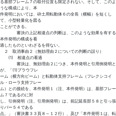
る基部フレーム７の取付位置も限定されない。そして、このよ
うな構成により、本
件発明においては、砕土用転動体６の全長（横幅）を短くし
て、小型軽量化を図る
ことができる。
審決の上記相違点の判断は、このような効果を有する
本件発明の構成を看
過したものといわざるを得ない。
２ 取消事由２（無効理由２についての判断の誤り）
(1) 相違点の看過
審決は、無効理由２につき、本件発明と引用例発明と
が、「(1)プラウフレ
ーム（横方向ビーム）と転動体支持フレーム（フレクシコイ
ル・ローラ支持フレー
ム）との接続を、本件発明１（注、本件発明）は、基部フレー
ム７であるのに対
し、引例発明（注、引用例発明）は、前記延長部５８と引っ張
りバー５４である
点。」（審決書３３頁８～１２行）、及び「本件発明１は、転