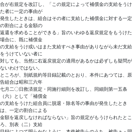
合が右規定を改訂し、「この規定によって補償金の支給をうけ
た者に一定の事由が
発生したときは、組合はその者に支給した補償金に対する一定
の割合による金額の
返還を求めることができる」旨のいわゆる返戻規定をもうけた
場合に、既に補償金
の支給をうけ或いはまた支給すべき事由がありながら未だ支給
をうけていない者に
対しても、当然に右返戻規定の適用があるかは必ずしも疑問が
ないわけではない。
ところが、別紙規約等目録記載のとおり、本件にあつては、原
告組合は昭和三六年
七月二〇日救済規定・同施行細則を改訂し、同細則第一五条
（六）として「補償金
の支給をうけた組合員に脱退・除名等の事由が発生したとき
は、一定の割合による
金額を返戻しなければならない」旨の規定がもうけられたとこ
ろ、別表（二）支給
目録によつて明らかなように、本件被告らのうち、被告ａ・同