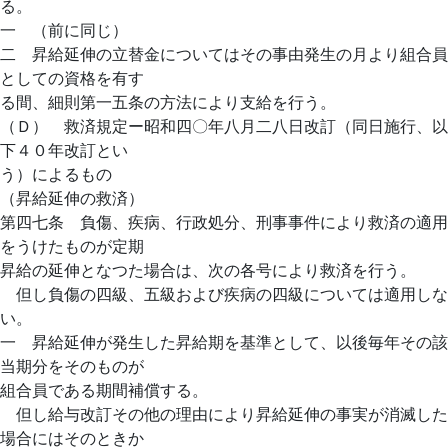
る。
一 （前に同じ）
二 昇給延伸の立替金についてはその事由発生の月より組合員
としての資格を有す
る間、細則第一五条の方法により支給を行う。
（Ｄ） 救済規定ー昭和四〇年八月二八日改訂（同日施行、以
下４０年改訂とい
う）によるもの
（昇給延伸の救済）
第四七条 負傷、疾病、行政処分、刑事事件により救済の適用
をうけたものが定期
昇給の延伸となつた場合は、次の各号により救済を行う。
但し負傷の四級、五級および疾病の四級については適用しな
い。
一 昇給延伸が発生した昇給期を基準として、以後毎年その該
当期分をそのものが
組合員である期間補償する。
但し給与改訂その他の理由により昇給延伸の事実が消滅した
場合にはそのときか