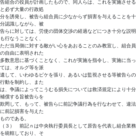
告組合の役員が計画したもので、同人らは、これを実施させる
と必ず大量の行政処
分を誘発し、被告ら組合員に少なからず損害を与えることを十
分認識しながら、被
告らに対しては、労使の団体交渉の経過などにつき十分な説明
も行なうことなく、
ただ当局側に対する敵がい心をあおることのみ教宣し、組合員
の自由に表明された
多数意思に基づくことなく、これが実施を指令し、実施に当っ
ては、オルグ等を派
遺して、いわゆるピケを張り、あるいは監視させる等被告らの
行動を制約し、また
は、争議によってこうむる損失については救済規定により十分
補償する旨被告らを
欺罔して、もって、被告らに前記争議行為を行なわせて、違法
に前記損害を与えた
ものである。
（３） 前記ｎは中央執行委員長として原告を代表し組合業務
を統轄しており、そ