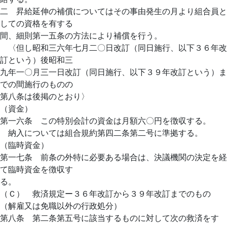
二 昇給延伸の補償についてはその事由発生の月より組合員と
しての資格を有する
間、細則第一五条の方法により補償を行う。
〈但し昭和三六年七月二〇日改訂（同日施行、以下３６年改
訂という）後昭和三
九年一〇月三一日改訂（同日施行、以下３９年改訂という）ま
での間施行のものの
第八条は後掲のとおり〉
（資金）
第一六条 この特別会計の資金は月額六〇円を徴収する。
納入については組合規約第四二条第二号に準拠する。
（臨時資金）
第一七条 前条の外特に必要ある場合は、決議機関の決定を経
て臨時資金を徴収す
る。
（Ｃ） 救済規定ー３６年改訂から３９年改訂までのもの
（解雇又は免職以外の行政処分）
第八条 第二条第五号に該当するものに対して次の救済をす