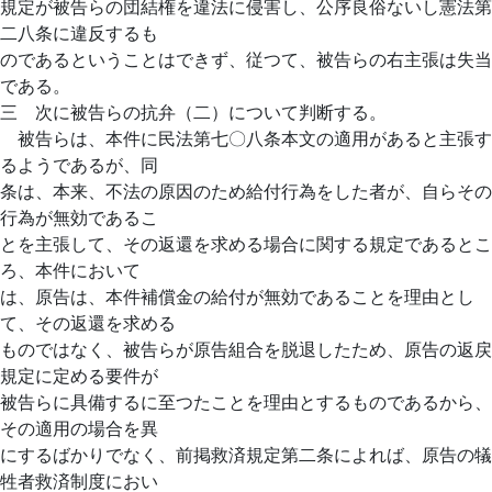
規定が被告らの団結権を違法に侵害し、公序良俗ないし憲法第
二八条に違反するも
のであるということはできず、従つて、被告らの右主張は失当
である。
三 次に被告らの抗弁（二）について判断する。
被告らは、本件に民法第七〇八条本文の適用があると主張す
るようであるが、同
条は、本来、不法の原因のため給付行為をした者が、自らその
行為が無効であるこ
とを主張して、その返還を求める場合に関する規定であるとこ
ろ、本件において
は、原告は、本件補償金の給付が無効であることを理由とし
て、その返還を求める
ものではなく、被告らが原告組合を脱退したため、原告の返戻
規定に定める要件が
被告らに具備するに至つたことを理由とするものであるから、
その適用の場合を異
にするばかりでなく、前掲救済規定第二条によれば、原告の犠
牲者救済制度におい