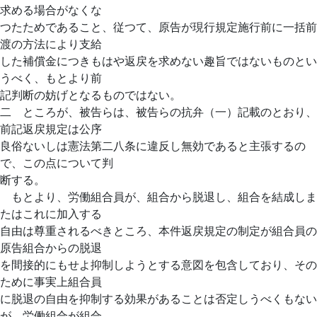
求める場合がなくな
つたためであること、従つて、原告が現行規定施行前に一括前
渡の方法により支給
した補償金につきもはや返戻を求めない趣旨ではないものとい
うべく、もとより前
記判断の妨げとなるものではない。
二 ところが、被告らは、被告らの抗弁（一）記載のとおり、
前記返戻規定は公序
良俗ないしは憲法第二八条に違反し無効であると主張するの
で、この点について判
断する。
もとより、労働組合員が、組合から脱退し、組合を結成しま
たはこれに加入する
自由は尊重されるべきところ、本件返戻規定の制定が組合員の
原告組合からの脱退
を間接的にもせよ抑制しようとする意図を包含しており、その
ために事実上組合員
に脱退の自由を抑制する効果があることは否定しうべくもない
が、労働組合が組合