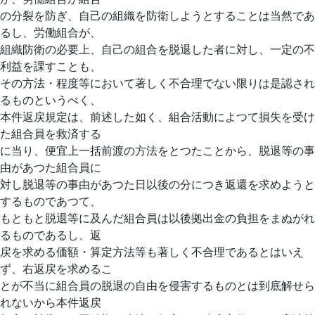
の分裂を防ぎ、自己の組織を防衛しようとすることは当然であ
るし、労働組合が、
組織防衛の必要上、自己の組合を脱退した者に対し、一定の不
利益を課すことも、
その方法・程度等において著しく不合理でない限りは是認され
るものというべく、
本件返戻規定は、前述した如く、組合活動によつて損失を受け
た組合員を救済する
に当り、便宜上一括前渡の方法をとつたことから、脱退等の事
由があつた組合員に
対し脱退等の事由があつた日以後の分につき返還を求めようと
するものであつて、
もともと脱退等に及んだ組合員は以後拠出金の負担をまぬがれ
るものであるし、返
戻を求める価額・算定方法等も著しく不合理であるとはいえ
ず、右返戻を求めるこ
とが不当に組合員の脱退の自由を侵害するものとは到底解せら
れないから本件返戻