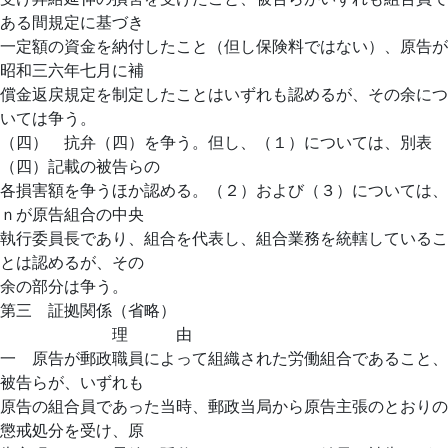
ある間規定に基づき
一定額の資金を納付したこと（但し保険料ではない）、原告が
昭和三六年七月に補
償金返戻規定を制定したことはいずれも認めるが、その余につ
いては争う。
（四） 抗弁（四）を争う。但し、（１）については、別表
（四）記載の被告らの
各損害額を争うほか認める。（２）および（３）については、
ｎが原告組合の中央
執行委員長であり、組合を代表し、組合業務を統轄しているこ
とは認めるが、その
余の部分は争う。
第三 証拠関係（省略）
理 由
一 原告が郵政職員によって組織された労働組合であること、
被告らが、いずれも
原告の組合員であった当時、郵政当局から原告主張のとおりの
懲戒処分を受け、原