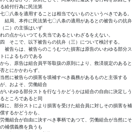
る給付行為に民法第
七〇八条を適用することは相当でないものというべきである。
結局、本件に民法第七〇八条の適用があるとの被告らの抗弁
（二）の主張はいず
れの点からいつても失当であるといわざるをえない。
四 そこで、以下被告らの抗弁（三）について検討する。
被告らは、被告らのこうむつた損害は原告のいわゆる部分ス
トによるものである
から、原告は組合員平等取扱の原則により、救済規定のあると
否とにかかわらず、
当然に被告らの損害を填補すべき義務があるものと主張する
が、およそ、労働組合
がいわゆる部分ストを行なうかどうかは組合の自由に決定しう
るところであると同
様に、部分ストにより損害を受けた組合員に対しその損害を補
償するかどうかも、
労働組合が自由に決すべき事柄であつて、労働組合が当然にそ
の補償義務を負うも