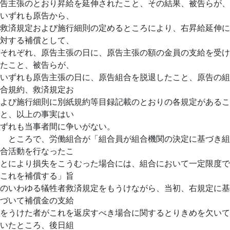
告主張のとおり昇給を延伸されたこと、その結果、被告らが、
いずれも原告から、
救済規定および施行細則の定めるところにより、右昇給延伸に
対する補償として、
それぞれ、原告主張の日に、原告主張の額の金員の支給を受け
たこと、被告らが、
いずれも原告主張の日に、原告組合を脱退したこと、原告の組
合規約、救済規定お
よび施行細則に別紙規約等目録記載のとおりの各規定があるこ
と、以上の事実はい
ずれも当事者間に争いがない。
ところで、労働組合が「組合員が組合機関の決定に基づき組
合活動を行なったこ
とにより損失をこうむった場合には、組合において一定限度で
これを補償する」旨
のいわゆる犠牲者救済規定をもうけながら、当初、右規定に基
づいて補償金の支給
をうけた者がこれを返戻すべき場合に関するとりきめを欠いて
いたところ、後日組