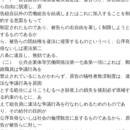
ら自由に脱退し、原
告組合以外の労働組合を結成しまたはこれに加入することを制
約する意図をもって
制定されたものであり、被告らの右自由を著しく制限しようと
するものであるか
ら、被告らの団結権を違法に侵害するものというべく、公序良
俗ないしは憲法第二
八条に違反し、無効である。
（二） 公共企業体等労働関係法第一七条第一項によれば、郵
政職員は争議行為を
禁止されているにもかかわらず、原告の犠牲者救済制度は、違
法な争議行為を原因
とする処分によりこうむるべき財産上の損失を後刻必ず填補す
る約束のもとに、あ
えて組合員に違法な争議行為を行なわしめるためのものであ
り、その給付の目的が
公序良俗ないしは社会の倫理観念に反するものであるから、原
告が被告らに対し一