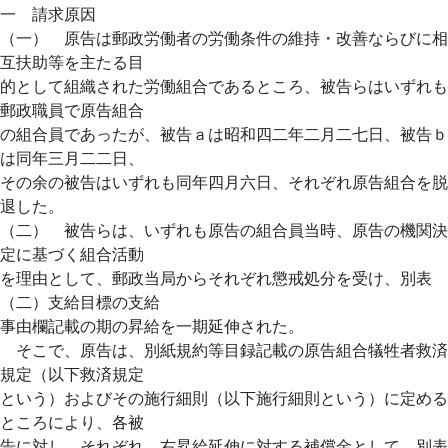
一 請求原因
（一） 原告は郵政労働者の労働条件の維持・改善ならびに相
互扶助等を主たる目
的として組織された労働組合であるところ、被告らはいずれも
郵政職員で原告組合
の組合員であったが、被告ａは昭和四二年二月二七日、被告ｂ
は同年三月二二日、
その余の被告はいずれも同年四月六日、それぞれ原告組合を脱
退した。
（二） 被告らは、いずれも原告の組合員当時、原告の機関決
定に基づく組合活動
を理由として、郵政当局からそれぞれ懲戒処分を受け、別表
（二）支給目標の支給
事由欄記載の期の昇給を一期延伸された。
そこで、原告は、別紙規約等目録記載の原告組合犠牲者救済
規定（以下救済規定
という）およびその施行細則（以下施行細則という）に定める
ところにより、各被
告に対し、それぞれ、右昇給延伸に対する補償金として、別表