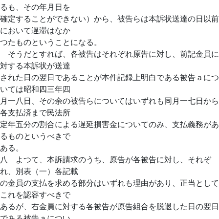
るも、その年月日を
確定することができない）から、被告らは本訴状送達の日以前
において遅滞はなか
つたものということになる。
そうだとすれば、各被告はそれぞれ原告に対し、前記金員に
対する本訴状が送達
された日の翌日であることが本件記録上明白である被告ａにつ
いては昭和四三年四
月一八日、その余の被告らについてはいずれも同月一七日から
各支払済まで民法所
定年五分の割合による遅延損害金についてのみ、支払義務があ
るものというべきで
ある。
八 よつて、本訴請求のうち、原告が各被告に対し、それぞ
れ、別表（一）各記載
の金員の支払を求める部分はいずれも理由があり、正当として
これを認容すべきで
あるが、右金員に対する各被告が原告組合を脱退した日の翌日
である被告ａについ