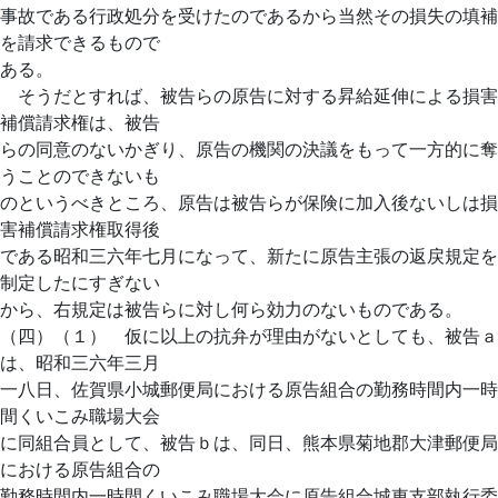
事故である行政処分を受けたのであるから当然その損失の填補
を請求できるもので
ある。
そうだとすれば、被告らの原告に対する昇給延伸による損害
補償請求権は、被告
らの同意のないかぎり、原告の機関の決議をもって一方的に奪
うことのできないも
のというべきところ、原告は被告らが保険に加入後ないしは損
害補償請求権取得後
である昭和三六年七月になって、新たに原告主張の返戻規定を
制定したにすぎない
から、右規定は被告らに対し何ら効力のないものである。
（四）（１） 仮に以上の抗弁が理由がないとしても、被告ａ
は、昭和三六年三月
一八日、佐賀県小城郵便局における原告組合の勤務時間内一時
間くいこみ職場大会
に同組合員として、被告ｂは、同日、熊本県菊地郡大津郵便局
における原告組合の
勤務時間内一時間くいこみ職場大会に原告組合城東支部執行委