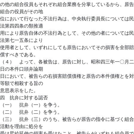
の他の組合役員もそれぞれ組合業務を分掌しているから、原告
組合の役員がその地
位において行なった不法行為は、中央執行委員長については民
法第四四条の類推適
用により原告自体の不法行為として、その他の者については民
法第七一五条により
使用者として、いずれにしても原告においてその損害を全部賠
償すべきである。
（４） よって、各被告は、原告に対し、昭和四三年一〇月二
日の本件口頭弁論期
日において、被告らの右損害賠償債権と原告の本件債権とを対
等額で相殺する旨の
意思表示をした。
四 抗弁に対する認否
（一） 抗弁（一）を争う。
（二） 抗弁（二）を争う。
（三） 抗弁（三）のうち、被告らが原告の指令に基づく組合
活動を理由に処分を
受け昇給延伸の損害を受けたこと、被告らがいずれも組合員で