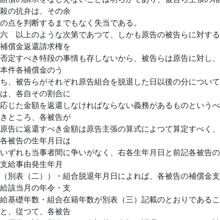
殺の抗弁は、その余
の点を判断するまでもなく失当である。
六 以上のような次第であつて、しかも原告の被告らに対する
補償金返還請求権を
否定すべき特段の事情も存しないから、被告らは原告に対し、
本件各補償金のう
ち、被告らがそれぞれ原告組合を脱退した日以後の分について
は、各自その割合に
応じた金額を返還しなければならない義務があるものというべ
きところ、各被告が
原告に返還すべき金額は原告主張の算式によつて算定すべく、
各被告の生年月日は
いずれも当事者間に争いがなく、右各生年月日と前記各被告の
支給事由発生年月
（別表（二））・組合脱退年月日によれば、各被告の補償金支
給該当月の年令・支
給基礎年数・組合在籍年数が別表（三）記載のとおりであるこ
と、従つて、各被告