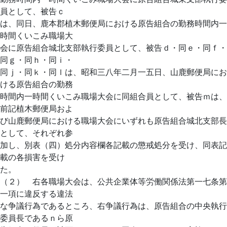
員として、被告ｃ
は、同日、鹿本郡植木郵便局における原告組合の勤務時間内一
時間くいこみ職場大
会に原告組合城北支部執行委員として、被告ｄ・同ｅ・同ｆ・
同ｇ・同ｈ・同ｉ・
同ｊ・同ｋ・同ｌは、昭和三八年二月一五日、山鹿郵便局にお
ける原告組合の勤務
時間内一時間くいこみ職場大会に同組合員として、被告ｍは、
前記植木郵便局およ
び山鹿郵便局における職場大会にいずれも原告組合城北支部長
として、それぞれ参
加し、別表（四）処分内容欄各記載の懲戒処分を受け、同表記
載の各損害を受け
た。
（２） 右各職場大会は、公共企業体等労働関係法第一七条第
一項に違反する違法
な争議行為であるところ、右争議行為は、原告組合の中央執行
委員長であるｎら原