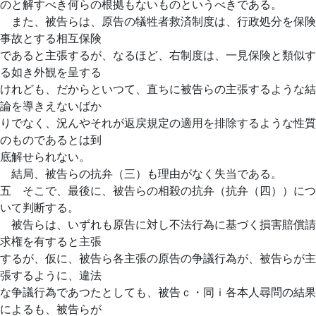
のと解すべき何らの根拠もないものというべきである。
また、被告らは、原告の犠牲者救済制度は、行政処分を保険
事故とする相互保険
であると主張するが、なるほど、右制度は、一見保険と類似す
る如き外観を呈する
けれども、だからといつて、直ちに被告らの主張するような結
論を導きえないばか
りでなく、況んやそれが返戻規定の適用を排除するような性質
のものであるとは到
底解せられない。
結局、被告らの抗弁（三）も理由がなく失当である。
五 そこで、最後に、被告らの相殺の抗弁（抗弁（四））につ
いて判断する。
被告らは、いずれも原告に対し不法行為に基づく損害賠償請
求権を有すると主張
するが、仮に、被告ら各主張の原告の争議行為が、被告らが主
張するように、違法
な争議行為であつたとしても、被告ｃ・同ｉ各本人尋問の結果
によるも、被告らが