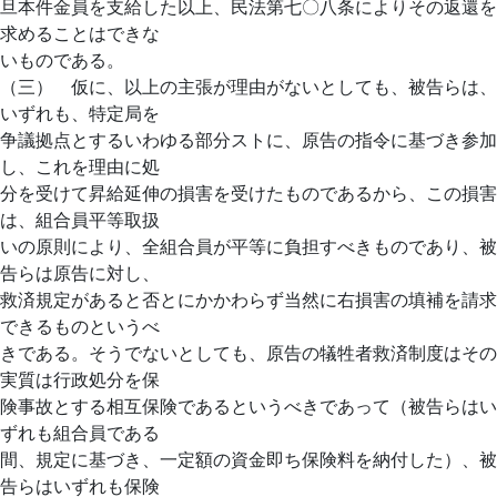
旦本件金員を支給した以上、民法第七〇八条によりその返還を
求めることはできな
いものである。
（三） 仮に、以上の主張が理由がないとしても、被告らは、
いずれも、特定局を
争議拠点とするいわゆる部分ストに、原告の指令に基づき参加
し、これを理由に処
分を受けて昇給延伸の損害を受けたものであるから、この損害
は、組合員平等取扱
いの原則により、全組合員が平等に負担すべきものであり、被
告らは原告に対し、
救済規定があると否とにかかわらず当然に右損害の填補を請求
できるものというべ
きである。そうでないとしても、原告の犠牲者救済制度はその
実質は行政処分を保
険事故とする相互保険であるというべきであって（被告らはい
ずれも組合員である
間、規定に基づき、一定額の資金即ち保険料を納付した）、被
告らはいずれも保険