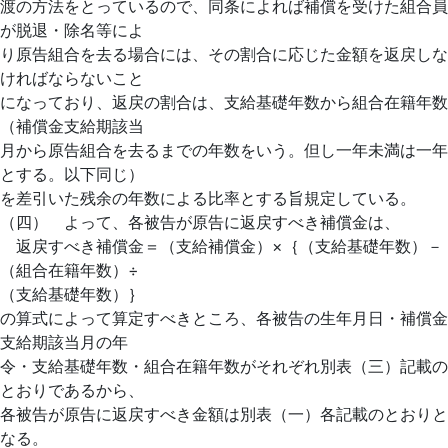
渡の方法をとっているので、同条によれば補償を受けた組合員
が脱退・除名等によ
り原告組合を去る場合には、その割合に応じた金額を返戻しな
ければならないこと
になっており、返戻の割合は、支給基礎年数から組合在籍年数
（補償金支給期該当
月から原告組合を去るまでの年数をいう。但し一年未満は一年
とする。以下同じ）
を差引いた残余の年数による比率とする旨規定している。
（四） よって、各被告が原告に返戻すべき補償金は、
返戻すべき補償金＝（支給補償金）×｛（支給基礎年数）－
（組合在籍年数）÷
（支給基礎年数）｝
の算式によって算定すべきところ、各被告の生年月日・補償金
支給期該当月の年
令・支給基礎年数・組合在籍年数がそれぞれ別表（三）記載の
とおりであるから、
各被告が原告に返戻すべき金額は別表（一）各記載のとおりと
なる。