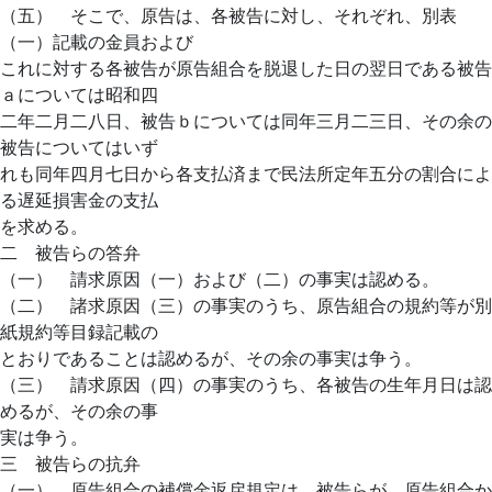
（五） そこで、原告は、各被告に対し、それぞれ、別表
（一）記載の金員および
これに対する各被告が原告組合を脱退した日の翌日である被告
ａについては昭和四
二年二月二八日、被告ｂについては同年三月二三日、その余の
被告についてはいず
れも同年四月七日から各支払済まで民法所定年五分の割合によ
る遅延損害金の支払
を求める。
二 被告らの答弁
（一） 請求原因（一）および（二）の事実は認める。
（二） 諸求原因（三）の事実のうち、原告組合の規約等が別
紙規約等目録記載の
とおりであることは認めるが、その余の事実は争う。
（三） 請求原因（四）の事実のうち、各被告の生年月日は認
めるが、その余の事
実は争う。
三 被告らの抗弁
（一） 原告組合の補償金返戻規定は、被告らが、原告組合か