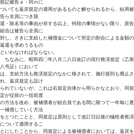
前記被告ａ・同ｍに
ついても返戻規定の適用があるものと解せられるから、結局被
告ら全員につき脱
退・除名等の事由が存する以上、特段の事情がない限り、原告
組合は被告ら全員に
対し、さきに支給した補償金について所定の割合による金額の
返還を求めうるもの
といわなければならない。
ちなみに、昭和四〇年八月二八日改訂の現行救済規定（乙第
八号証）において
は、支給方法も救済規定のなかに移されて、施行規則も廃止さ
れ、返戻規定も設け
られていないが、これは右規定自体から明らかなとおり、同規
定が従前の一括前渡
の方法を改め、被補償者が組合員である間に限つて一年毎に逐
一補償していく方法
をとつたことと、同規定は原則として改訂日以後の犠牲者救済
について適用するこ
とにしたことから、同規定による被補償者においては、返戻を