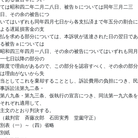
ては昭和四二年二月二八日、被告ｂについては同年三月二三
日、その余の被告につ
いてはいずれも同年四月七日から各支払済まで年五分の割合に
よる遅延損害金の支
払を求める部分については、本訴状が送達された日の翌日であ
る被告ａについては
昭和四三年四月一八日、その余の被告についてはいずれも同月
一七日以降の部分の
限度で理由があるので、この部分を認容すべく、その余の部分
は理由がないから失
当としてこれを棄却することとし、訴訟費用の負担につき、民
事訴訟法第九二条・
第八九条・第九三条、仮執行の宣言につき、同法第一九六条を
それぞれ適用して、
主文のとおり判決する。
（裁判官 斉藤次郎 石田実秀 堂薗守正）
別表（一）～（四）省略
別紙