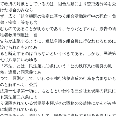
て救済の対象としているのは、組合活動により懲戒処分等を受
けた場合のみなら
ず、広く「組合機関の決定に基づく組合活動遂行中の死亡・負
傷・疾病」等をも含
むものであることが明らかであり、そうだとすれば、原告の犠
牲者救済制度は、被
告らが主張するように、違法争議を組合員に行なわせるために
設けられたものであ
ると断定するのは当らないというべきである。しかも、民法第
七〇八条にいわゆる
「不法」とは、民法第九〇条にいう「公の秩序又は善良の風
俗」違反と同意義であ
つて、原則として、いわゆる強行法規違反の行為を含まないも
のと解すべく、公労
法第一七条第一項は、もともといわゆる三公社五現業の職員に
も憲法第二八条によ
り保障されている労働基本権がその職務の公益性にかんがみ特
に制限されているも
のであるから、原則として、同条項に違反する行為を原因とす