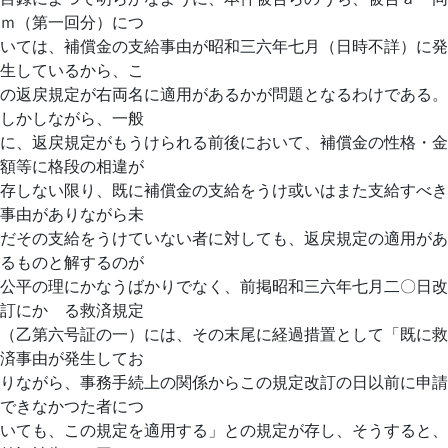
ｍ（第一回分）につ
いては、補償金の支給事由が昭和三六年七月（日時不詳）に発
生しているから、こ
の返戻規定が右両名に適用があるかが問題となるわけである。
しかしながら、一般
に、返戻規定がもうけられる前後において、補償金の性格・金
額等に格段の相違が
存しない限り、既に補償金の支給をうけ或いはまた支給すべき
事由がありながら未
だその支給をうけていない者に対しても、返戻規定の適用があ
るものと解するのが
公平の理にかなうばかりでなく、前掲昭和三六年七月二〇日改
訂にかゝる救済規定
（乙第六号証の一）には、その末尾に経過措置として「既に救
済事由が発生してお
りながら、事務手続上の関係からこの規定改訂の日以前に申請
できなかつた者につ
いても、この規定を適用する」との規定が存し、そうすると、