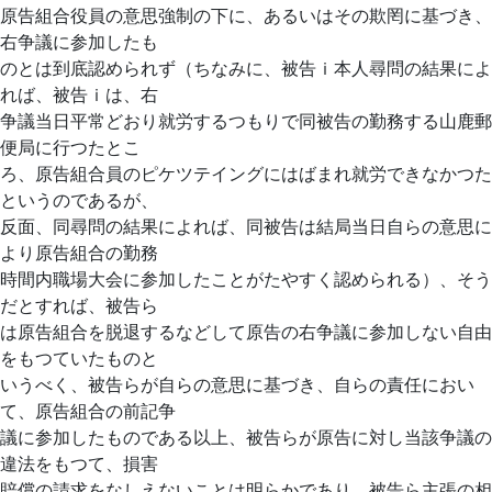
原告組合役員の意思強制の下に、あるいはその欺罔に基づき、
右争議に参加したも
のとは到底認められず（ちなみに、被告ｉ本人尋問の結果によ
れば、被告ｉは、右
争議当日平常どおり就労するつもりで同被告の勤務する山鹿郵
便局に行つたとこ
ろ、原告組合員のピケツテイングにはばまれ就労できなかつた
というのであるが、
反面、同尋問の結果によれば、同被告は結局当日自らの意思に
より原告組合の勤務
時間内職場大会に参加したことがたやすく認められる）、そう
だとすれば、被告ら
は原告組合を脱退するなどして原告の右争議に参加しない自由
をもつていたものと
いうべく、被告らが自らの意思に基づき、自らの責任におい
て、原告組合の前記争
議に参加したものである以上、被告らが原告に対し当該争議の
違法をもつて、損害
賠償の請求をなしえないことは明らかであり、被告ら主張の相