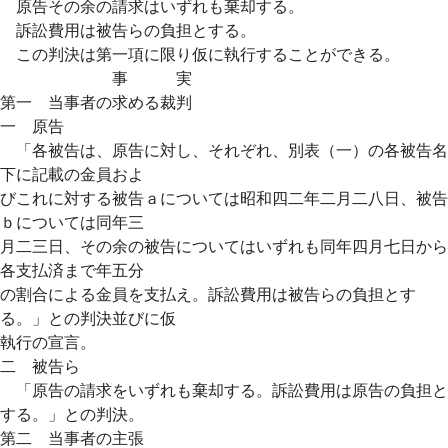
原告その余の請求はいずれも棄却する。
訴訟費用は被告らの負担とする。
この判決は第一項に限り仮に執行することができる。
事 実
第一 当事者の求める裁判
一 原告
「各被告は、原告に対し、それぞれ、別表（一）の各被告名
下に記載の金員およ
びこれに対する被告ａについては昭和四二年二月二八日、被告
ｂについては同年三
月二三日、その余の被告についてはいずれも同年四月七日から
各支払済まで年五分
の割合による金員を支払え。訴訟費用は被告らの負担とす
る。」との判決並びに仮
執行の宣言。
二 被告ら
「原告の請求をいずれも棄却する。訴訟費用は原告の負担と
する。」との判決。
第二 当事者の主張