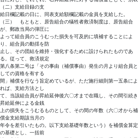
（二）支給目録の支
給日欄記載の日に、同表支給額欄記載の金員を支給した。
（三） もともと、原告組合の犠牲者救済制度は、原告組合
が、郵政当局の弾圧に
よって組合員のこうむった損失を可及的に填補することによ
り、組合員の動揺を防
止し、その団結を維持・強化するために設けられたものであ
る。従って、救済規定
第八条第二号は「その事由（補償事由）発生の月より組合員と
しての資格を有する
間」補償を行なう旨定めているが、ただ施行細則第一五条によ
れば、支給方法とし
て、当該組合員が昇給延伸後六〇才まで在職し、その間引続き
昇給延伸による金銭
上の損失をこうむるものとして、その間の年数（六〇才から補
償金支給期該当月の
年令を差引いたもの。以下支給基礎年数という）を補償金算定
の基礎とし、一括前