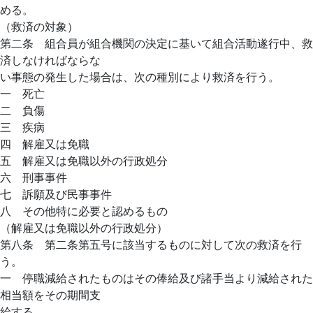
める。
（救済の対象）
第二条 組合員が組合機関の決定に基いて組合活動遂行中、救
済しなければならな
い事態の発生した場合は、次の種別により救済を行う。
一 死亡
二 負傷
三 疾病
四 解雇又は免職
五 解雇又は免職以外の行政処分
六 刑事事件
七 訴願及び民事事件
八 その他特に必要と認めるもの
（解雇又は免職以外の行政処分）
第八条 第二条第五号に該当するものに対して次の救済を行
う。
一 停職減給されたものはその俸給及び諸手当より減給された
相当額をその期間支
給する。