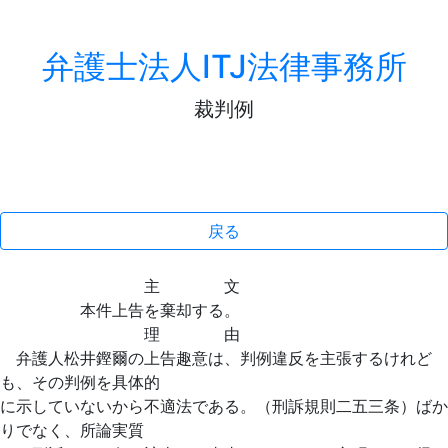
弁護士法人ITJ法律事務所
裁判例
戻る
主 文
本件上告を棄却する。
理 由
弁護人松井鏗爾の上告趣意は、判例違反を主張するけれど
も、その判例を具体的
に示していないから不適法である。（刑訴規則二五三条）ばか
りでなく、所論実質