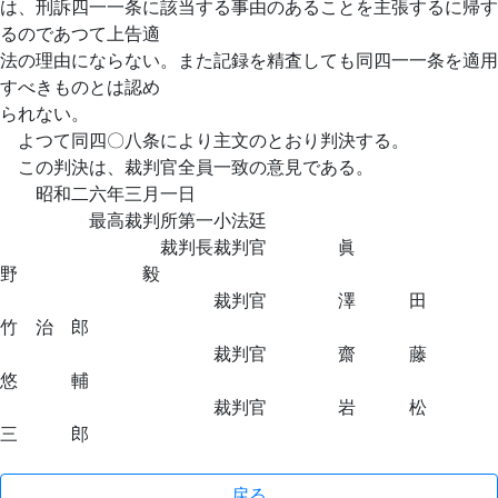
は、刑訴四一一条に該当する事由のあることを主張するに帰す
るのであつて上告適
法の理由にならない。また記録を精査しても同四一一条を適用
すべきものとは認め
られない。
よつて同四〇八条により主文のとおり判決する。
この判決は、裁判官全員一致の意見である。
昭和二六年三月一日
最高裁判所第一小法廷
裁判長裁判官 眞
野 毅
裁判官 澤 田
竹 治 郎
裁判官 齋 藤
悠 輔
裁判官 岩 松
三 郎
戻る