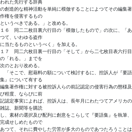
われた先行する辞典
の創造的な精神活動を単純に模倣することによつてその編集著
作権を侵害するもの
というべきである。」と改める。
１６ 同二二枚目裏六行目の「模倣したもので」の次に、「あ
つて、いわゆる盗作
に当たるものというべく」を加える。
１７ 同二六枚目裏一行目の「そして」から二七枚目表六行目
の「れる。」までを
次のとおり改める。
「そこで、慰藉料の額について検討するに、控訴人が『要語
集』について有する
編集著作権に対する被控訴人らの前記認定の侵害行為の態様及
び程度、ならびに前
記認定事実によれば、控訴人は、長年月にわたつてアメリカの
雑誌、新聞等を購読
し、素材の選択及び配列に創意をこらして『要語集』を執筆、
完成せしめたもので
あつて、それに費やした労苦が多大のものであつたろうことは