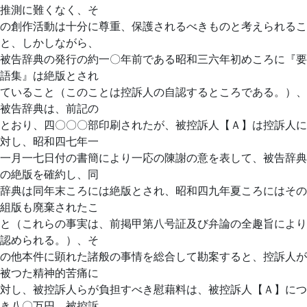
推測に難くなく、そ
の創作活動は十分に尊重、保護されるべきものと考えられるこ
と、しかしながら、
被告辞典の発行の約一〇年前である昭和三六年初めころに『要
語集』は絶版とされ
ていること（このことは控訴人の自認するところである。）、
被告辞典は、前記の
とおり、四〇〇〇部印刷されたが、被控訴人【Ａ】は控訴人に
対し、昭和四七年一
一月一七日付の書簡により一応の陳謝の意を表して、被告辞典
の絶版を確約し、同
辞典は同年末ころには絶版とされ、昭和四九年夏ころにはその
組版も廃棄されたこ
と（これらの事実は、前掲甲第八号証及び弁論の全趣旨により
認められる。）、そ
の他本件に顕れた諸般の事情を総合して勘案すると、控訴人が
被つた精神的苦痛に
対し、被控訴人らが負担すべき慰藉料は、被控訴人【Ａ】につ
き八〇万円、被控訴