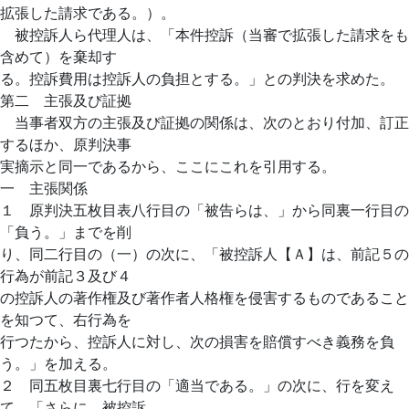
拡張した請求である。）。
被控訴人ら代理人は、「本件控訴（当審で拡張した請求をも
含めて）を棄却す
る。控訴費用は控訴人の負担とする。」との判決を求めた。
第二 主張及び証拠
当事者双方の主張及び証拠の関係は、次のとおり付加、訂正
するほか、原判決事
実摘示と同一であるから、ここにこれを引用する。
一 主張関係
１ 原判決五枚目表八行目の「被告らは、」から同裏一行目の
「負う。」までを削
り、同二行目の（一）の次に、「被控訴人【Ａ】は、前記５の
行為が前記３及び４
の控訴人の著作権及び著作者人格権を侵害するものであること
を知つて、右行為を
行つたから、控訴人に対し、次の損害を賠償すべき義務を負
う。」を加える。
２ 同五枚目裏七行目の「適当である。」の次に、行を変え
て、「さらに、被控訴