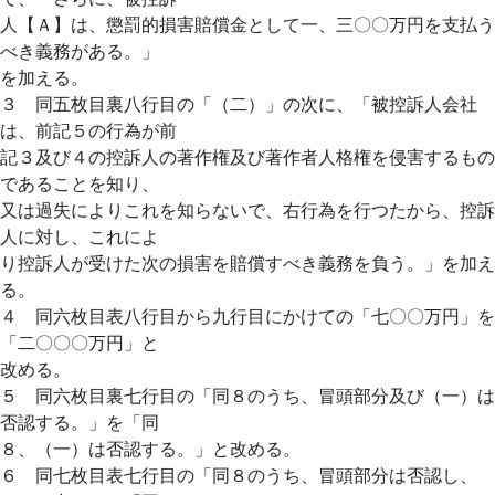
人【Ａ】は、懲罰的損害賠償金として一、三〇〇万円を支払う
べき義務がある。」
を加える。
３ 同五枚目裏八行目の「（二）」の次に、「被控訴人会社
は、前記５の行為が前
記３及び４の控訴人の著作権及び著作者人格権を侵害するもの
であることを知り、
又は過失によりこれを知らないで、右行為を行つたから、控訴
人に対し、これによ
り控訴人が受けた次の損害を賠償すべき義務を負う。」を加え
る。
４ 同六枚目表八行目から九行目にかけての「七〇〇万円」を
「二〇〇〇万円」と
改める。
５ 同六枚目裏七行目の「同８のうち、冒頭部分及び（一）は
否認する。」を「同
８、（一）は否認する。」と改める。
６ 同七枚目表七行目の「同８のうち、冒頭部分は否認し、