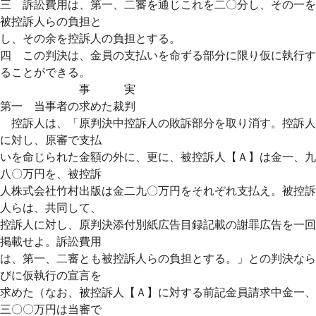
三 訴訟費用は、第一、二審を通じこれを二〇分し、その一を
被控訴人らの負担と
し、その余を控訴人の負担とする。
四 この判決は、金員の支払いを命ずる部分に限り仮に執行す
ることができる。
事 実
第一 当事者の求めた裁判
控訴人は、「原判決中控訴人の敗訴部分を取り消す。控訴人
に対し、原審で支払
いを命じられた金額の外に、更に、被控訴人【Ａ】は金一、九
八〇万円を、被控訴
人株式会社竹村出版は金二九〇万円をそれぞれ支払え。被控訴
人らは、共同して、
控訴人に対し、原判決添付別紙広告目録記載の謝罪広告を一回
掲載せよ。訴訟費用
は、第一、二審とも被控訴人らの負担とする。」との判決なら
びに仮執行の宣言を
求めた（なお、被控訴人【Ａ】に対する前記金員請求中金一、
三〇〇万円は当審で