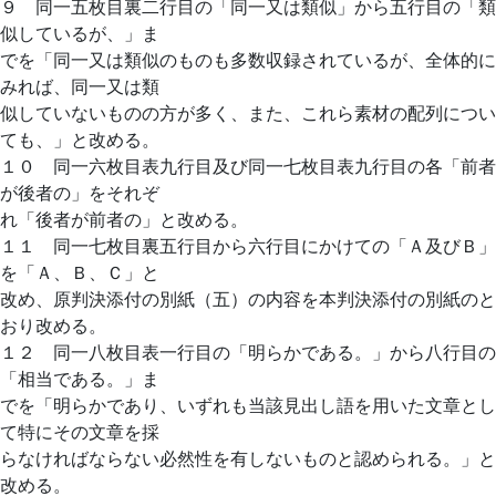
９ 同一五枚目裏二行目の「同一又は類似」から五行目の「類
似しているが、」ま
でを「同一又は類似のものも多数収録されているが、全体的に
みれば、同一又は類
似していないものの方が多く、また、これら素材の配列につい
ても、」と改める。
１０ 同一六枚目表九行目及び同一七枚目表九行目の各「前者
が後者の」をそれぞ
れ「後者が前者の」と改める。
１１ 同一七枚目裏五行目から六行目にかけての「Ａ及びＢ」
を「Ａ、Ｂ、Ｃ」と
改め、原判決添付の別紙（五）の内容を本判決添付の別紙のと
おり改める。
１２ 同一八枚目表一行目の「明らかである。」から八行目の
「相当である。」ま
でを「明らかであり、いずれも当該見出し語を用いた文章とし
て特にその文章を採
らなければならない必然性を有しないものと認められる。」と
改める。