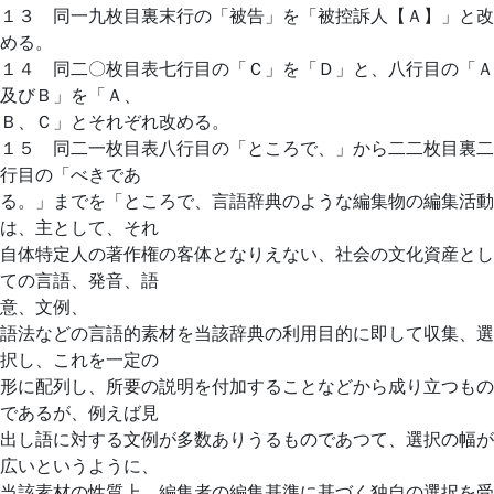
１３ 同一九枚目裏末行の「被告」を「被控訴人【Ａ】」と改
める。
１４ 同二〇枚目表七行目の「Ｃ」を「Ｄ」と、八行目の「Ａ
及びＢ」を「Ａ、
Ｂ、Ｃ」とそれぞれ改める。
１５ 同二一枚目表八行目の「ところで、」から二二枚目裏二
行目の「べきであ
る。」までを「ところで、言語辞典のような編集物の編集活動
は、主として、それ
自体特定人の著作権の客体となりえない、社会の文化資産とし
ての言語、発音、語
意、文例、
語法などの言語的素材を当該辞典の利用目的に即して収集、選
択し、これを一定の
形に配列し、所要の説明を付加することなどから成り立つもの
であるが、例えば見
出し語に対する文例が多数ありうるものであつて、選択の幅が
広いというように、
当該素材の性質上、編集者の編集基準に基づく独自の選択を受