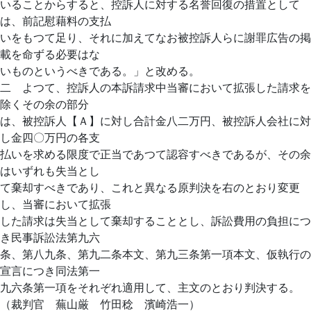
いることからすると、控訴人に対する名誉回復の措置として
は、前記慰藉料の支払
いをもつて足り、それに加えてなお被控訴人らに謝罪広告の掲
載を命ずる必要はな
いものというべきである。」と改める。
二 よつて、控訴人の本訴請求中当審において拡張した請求を
除くその余の部分
は、被控訴人【Ａ】に対し合計金八二万円、被控訴人会社に対
し金四〇万円の各支
払いを求める限度で正当であつて認容すべきであるが、その余
はいずれも失当とし
て棄却すべきであり、これと異なる原判決を右のとおり変更
し、当審において拡張
した請求は失当として棄却することとし、訴訟費用の負担につ
き民事訴訟法第九六
条、第八九条、第九二条本文、第九三条第一項本文、仮執行の
宣言につき同法第一
九六条第一項をそれぞれ適用して、主文のとおり判決する。
（裁判官 蕪山厳 竹田稔 濱崎浩一）