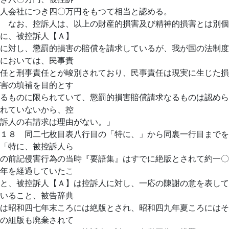
人会社につき四〇万円をもつて相当と認める。
なお、控訴人は、以上の財産的損害及び精神的損害とは別個
に、被控訴人【Ａ】
に対し、懲罰的損害の賠償を請求しているが、我が国の法制度
においては、民事責
任と刑事責任とが峻別されており、民事責任は現実に生じた損
害の填補を目的とす
るものに限られていて、懲罰的損害賠償請求なるものは認めら
れていないから、控
訴人の右請求は理由がない。」
１８ 同二七枚目表八行目の「特に、」から同裏一行目までを
「特に、被控訴人ら
の前記侵害行為の当時『要語集』はすでに絶版とされて約一〇
年を経過していたこ
と、被控訴人【Ａ】は控訴人に対し、一応の陳謝の意を表して
いること、被告辞典
は昭和四七年末ころには絶版とされ、昭和四九年夏ころにはそ
の組版も廃棄されて