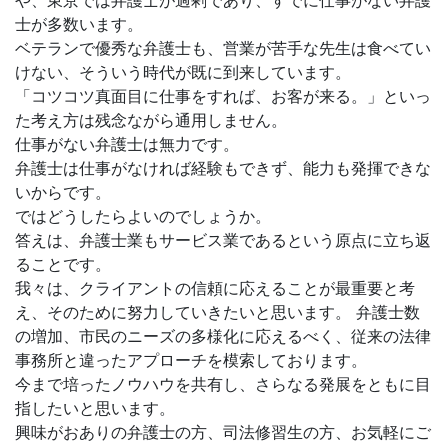
や、東京では弁護士が過剰であり、すでに仕事がない弁護
士が多数います。
ベテランで優秀な弁護士も、営業が苦手な先生は食べてい
けない、そういう時代が既に到来しています。
「コツコツ真面目に仕事をすれば、お客が来る。」といっ
た考え方は残念ながら通用しません。
仕事がない弁護士は無力です。
弁護士は仕事がなければ経験もできず、能力も発揮できな
いからです。
ではどうしたらよいのでしょうか。
答えは、弁護士業もサービス業であるという原点に立ち返
ることです。
我々は、クライアントの信頼に応えることが最重要と考
え、そのために努力していきたいと思います。 弁護士数
の増加、市民のニーズの多様化に応えるべく、従来の法律
事務所と違ったアプローチを模索しております。
今まで培ったノウハウを共有し、さらなる発展をともに目
指したいと思います。
興味がおありの弁護士の方、司法修習生の方、お気軽にご