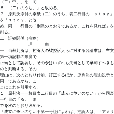
（二）中、」を「同
８、（二）のうち、」と改める。
７ 原判決添付の別紙（二）のうち、表二行目の「ａｔａｙ」
を「ｓｔａｙ」と改
め、同一一行目の「別添のとおりであるが、これを見れば」を
削る。
二 証拠関係（省略）
理 由
一 当裁判所は、控訴人の被控訴人らに対する各請求は、主文
第一項記載の限度で
正当として認容し、その余はいずれも失当として棄却すべきも
のと判断する。その
理由は、次のとおり付加、訂正するほか、原判決の理由説示と
同一であるから、こ
こにこれを引用する。
１ 原判決一一枚目表二行目の「成立に争いのない」から同裏
一行目の「る。」ま
でを次のとおり改める。
「成立に争いのない甲第一号証によれば、控訴人は、「アメリ