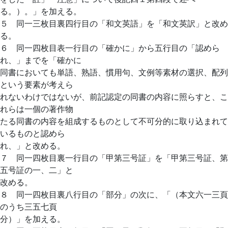
る。）。」を加える。
５ 同一三枚目裏四行目の「和文英語」を「和文英訳」と改め
る。
６ 同一四枚目表一行目の「確かに」から五行目の「認めら
れ、」までを「確かに
同書においても単語、熟語、慣用句、文例等素材の選択、配列
という要素が考えら
れないわけではないが、前記認定の同書の内容に照らすと、こ
れらは一個の著作物
たる同書の内容を組成するものとして不可分的に取り込まれて
いるものと認めら
れ、」と改める。
７ 同一四枚目裏一行目の「甲第三号証」を「甲第三号証、第
五号証の一、二」と
改める。
８ 同一四枚目裏八行目の「部分」の次に、「（本文六一三頁
のうち三五七頁
分）」を加える。