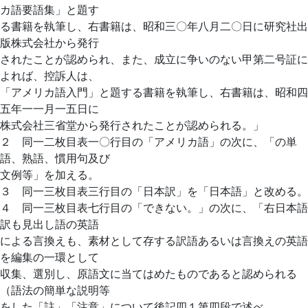
カ語要語集」と題す
る書籍を執筆し、右書籍は、昭和三〇年八月二〇日に研究社出
版株式会社から発行
されたことが認められ、また、成立に争いのない甲第二号証に
よれば、控訴人は、
「アメリカ語入門」と題する書籍を執筆し、右書籍は、昭和四
五年一一月一五日に
株式会社三省堂から発行されたことが認められる。」
２ 同一二枚目表一〇行目の「アメリカ語」の次に、「の単
語、熟語、慣用句及び
文例等」を加える。
３ 同一三枚目表三行目の「日本訳」を「日本語」と改める。
４ 同一三枚目表七行目の「できない。」の次に、「右日本語
訳も見出し語の英語
による言換えも、素材として存する訳語あるいは言換えの英語
を編集の一環として
収集、選別し、原語文に当てはめたものであると認められる
（語法の簡単な説明等
をした「註」「注意」について後記四１第四段で述べ