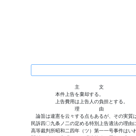
主 文
本件上告を棄却する。
上告費用は上告人の負担とする。
理 由
論旨は違憲を云々する点もあるが、その実質は
民訴四〇九条ノ二の定める特別上告適法の理由
高等裁判所昭和二四年（ツ）第一一号事件はい