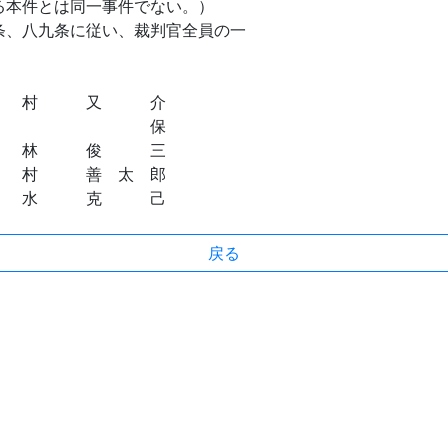
る本件とは同一事件でない。）
、八九条に従い、裁判官全員の一
村 又 介
島 保
 俊 三
善 太 郎
 克 己
戻る