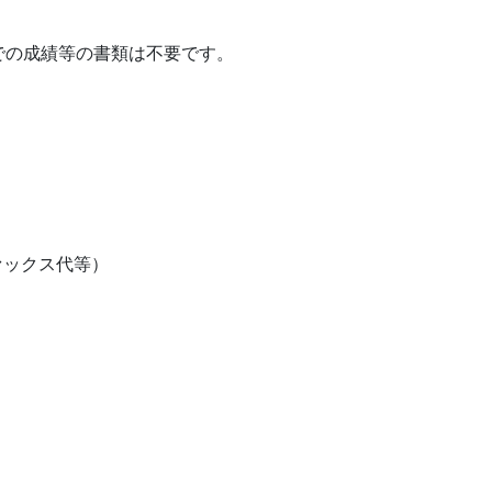
。
での成績等の書類は不要です。
ァックス代等）