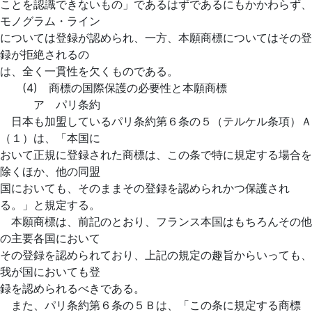
ことを認識できないもの」であるはずであるにもかかわらず、
モノグラム・ライン
については登録が認められ、一方、本願商標についてはその登
録が拒絶されるの
は、全く一貫性を欠くものである。
(4) 商標の国際保護の必要性と本願商標
ア パリ条約
日本も加盟しているパリ条約第６条の５（テルケル条項）Ａ
（１）は、「本国に
おいて正規に登録された商標は、この条で特に規定する場合を
除くほか、他の同盟
国においても、そのままその登録を認められかつ保護され
る。」と規定する。
本願商標は、前記のとおり、フランス本国はもちろんその他
の主要各国において
その登録を認められており、上記の規定の趣旨からいっても、
我が国においても登
録を認められるべきである。
また、パリ条約第６条の５Ｂは、「この条に規定する商標