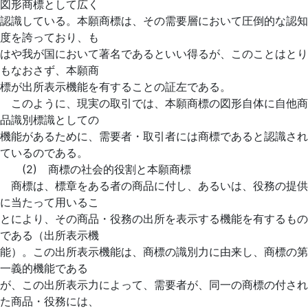
図形商標として広く
認識している。本願商標は、その需要層において圧倒的な認知
度を誇っており、も
はや我が国において著名であるといい得るが、このことはとり
もなおさず、本願商
標が出所表示機能を有することの証左である。
このように、現実の取引では、本願商標の図形自体に自他商
品識別標識としての
機能があるために、需要者・取引者には商標であると認識され
ているのである。
(2) 商標の社会的役割と本願商標
商標は、標章をある者の商品に付し、あるいは、役務の提供
に当たって用いるこ
とにより、その商品・役務の出所を表示する機能を有するもの
である（出所表示機
能）。この出所表示機能は、商標の識別力に由来し、商標の第
一義的機能である
が、この出所表示力によって、需要者が、同一の商標の付され
た商品・役務には、