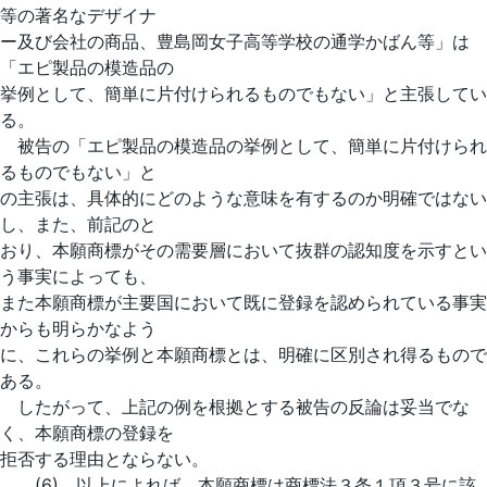
等の著名なデザイナ
ー及び会社の商品、豊島岡女子高等学校の通学かばん等」は
「エピ製品の模造品の
挙例として、簡単に片付けられるものでもない」と主張してい
る。
被告の「エピ製品の模造品の挙例として、簡単に片付けられ
るものでもない」と
の主張は、具体的にどのような意味を有するのか明確ではない
し、また、前記のと
おり、本願商標がその需要層において抜群の認知度を示すとい
う事実によっても、
また本願商標が主要国において既に登録を認められている事実
からも明らかなよう
に、これらの挙例と本願商標とは、明確に区別され得るもので
ある。
したがって、上記の例を根拠とする被告の反論は妥当でな
く、本願商標の登録を
拒否する理由とならない。
(6) 以上によれば、本願商標は商標法３条１項３号に該