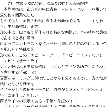
(1) 本願商標の特徴、沿革及び自他商品識別力
本願商標は、正方形の中に青色（トレド・ブルー）を用いて
麦の穂を図案化した
ものであり、原告の独創に係る図形商標である。 すなわ
ち、本願商標は、正方
形の中に、山と谷で形作られた特殊な態様と、その特殊な態様
である山と谷に濃淡
によってコントラストを持たせた（濃い色の谷の中に明るい色
を配した）特殊な図
形であり、この「エピ・マーク」、「エピ・ライン」ないし
「エピ・レザー・ライ
ン」と呼ばれる本願商標は、もともとフランス語で「麦の穂」
を意味する「epi」の
言葉をネーミングに付けたことからも分かるように、麦の穂が
風にたなびく様子を
イメージした図柄をベースに、原告が１９８６年（昭和６１
年）に創作した新しい
商品ラインの表示である（甲第９号証の1）。
このエピ・マークが原告によって初めて創作されて使用され