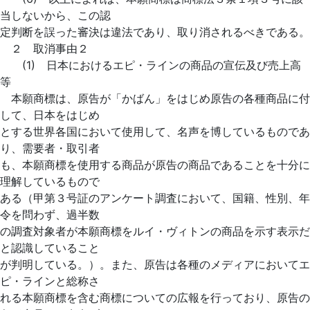
当しないから、この認
定判断を誤った審決は違法であり、取り消されるべきである。
２ 取消事由２
(1) 日本におけるエピ・ラインの商品の宣伝及び売上高
等
本願商標は、原告が「かばん」をはじめ原告の各種商品に付
して、日本をはじめ
とする世界各国において使用して、名声を博しているものであ
り、需要者・取引者
も、本願商標を使用する商品が原告の商品であることを十分に
理解しているもので
ある（甲第３号証のアンケート調査において、国籍、性別、年
令を問わず、過半数
の調査対象者が本願商標をルイ・ヴィトンの商品を示す表示だ
と認識していること
が判明している。）。また、原告は各種のメディアにおいてエ
ピ・ラインと総称さ
れる本願商標を含む商標についての広報を行っており、原告の