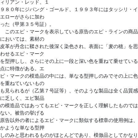
ィリアン・レッド、１
９８０年にジパング・ゴールド、１９９３年にはタッシリ・イ
エローがさらに加わ
った（甲第３５号証）。
このエピ・マークを表示している原告のエピ・ラインの商品
においては、素材の
皮革が丹念に鞣された後深く染色され、表面に「麦の穂」を思
わせるエピ・マーク
を型押しし、さらにその上に一段と深い色を重ねて乗せている
点に特徴がある。エ
ピ・マークの模造品の中には、単なる型押しのみでその上に色
を重ねていないもの
も見られるが（乙第７号証等）、そのような製品は全く品質感
に乏しく、エピ製品
の模造品ではあってもエピ・マークを正しく理解したものでは
ない。被告の挙げる
原告以外の者によるエピ・マークに類似する標章の使用例は、
かような単なる型押
しのみと思われるものがほとんどであり、模倣品としてかなり