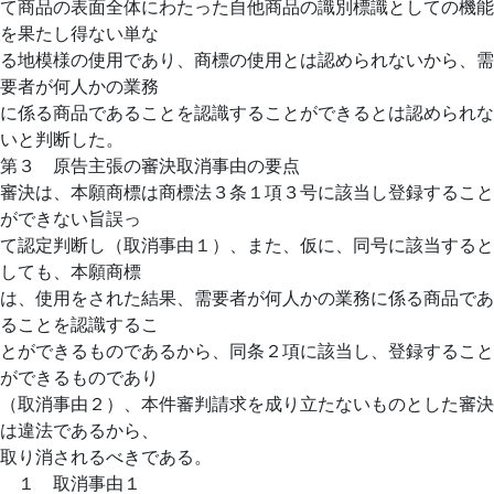
て商品の表面全体にわたった自他商品の識別標識としての機能
を果たし得ない単な
る地模様の使用であり、商標の使用とは認められないから、需
要者が何人かの業務
に係る商品であることを認識することができるとは認められな
いと判断した。
第３ 原告主張の審決取消事由の要点
審決は、本願商標は商標法３条１項３号に該当し登録すること
ができない旨誤っ
て認定判断し（取消事由１）、また、仮に、同号に該当すると
しても、本願商標
は、使用をされた結果、需要者が何人かの業務に係る商品であ
ることを認識するこ
とができるものであるから、同条２項に該当し、登録すること
ができるものであり
（取消事由２）、本件審判請求を成り立たないものとした審決
は違法であるから、
取り消されるべきである。
１ 取消事由１