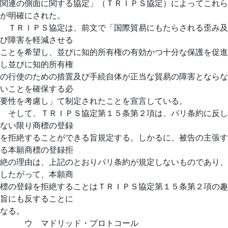
関連の側面に関する協定」（ＴＲＩＰＳ協定）によってこれら
が明確にされた。
ＴＲＩＰＳ協定は、前文で「国際貿易にもたらされる歪み及
び障害を軽減させる
ことを希望し、並びに知的所有権の有効かつ十分な保護を促進
し並びに知的所有権
の行使のための措置及び手続自体が正当な貿易の障害とならな
いことを確保する必
要性を考慮し」て制定されたことを宣言している。
そして、ＴＲＩＰＳ協定第１５条第２項は、パリ条約に反し
ない限り商標の登録
を拒絶することができる旨規定する。しかるに、被告の主張す
る本願商標の登録拒
絶の理由は、上記のとおりパリ条約が規定しないものであり、
したがって、本願商
標の登録を拒絶することはＴＲＩＰＳ協定第１５条第２項の趣
旨にも反することに
なる。
ウ マドリッド・プロトコール