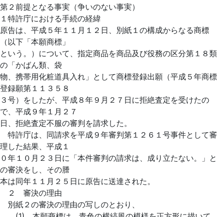
第２前提となる事実（争いのない事実）
１特許庁における手続の経緯
原告は、平成５年１１月１２日、別紙１の構成からなる商標
（以下「本願商標」
という。）について、指定商品を商品及び役務の区分第１８類
の「かばん類、袋
物、携帯用化粧道具入れ」として商標登録出願（平成５年商標
登録願第１１３５８
３号）をしたが、平成８年９月２７日に拒絶査定を受けたの
で、平成９年１月２７
日、拒絶査定不服の審判を請求した。
特許庁は、同請求を平成９年審判第１２６１号事件として審
理した結果、平成１
０年１０月２３日に「本件審判の請求は、成り立たない。」と
の審決をし、その謄
本は同年１１月２５日に原告に送達された。
２ 審決の理由
別紙２の審決の理由の写しのとおり、
(1) 本願商標は、青色の横縞風の模様を正方形に描いて