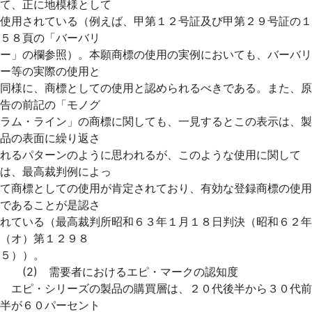
て、正に地模様として
使用されている（例えば、甲第１２号証及び甲第２９号証の１
５８頁の「バーバリ
ー」の欄参照）。本願商標の使用の実例においても、バーバリ
ー等の実際の使用と
同様に、商標としての使用と認められるべきである。また、原
告の前記の「モノグ
ラム・ライン」の商標に関しても、一見するとこの表示は、製
品の表面に繰り返さ
れるパターンのように思われるが、このような使用に関して
は、最高裁判例によっ
て商標としての使用が肯定されており、有効な登録商標の使用
であることが是認さ
れている（最高裁判所昭和６３年１月１８日判決（昭和６２年
（オ）第１２９８
５））。
(2) 需要者におけるエピ・マークの認知度
エピ・シリーズの製品の購買層は、２０代後半から３０代前
半が６０パーセント