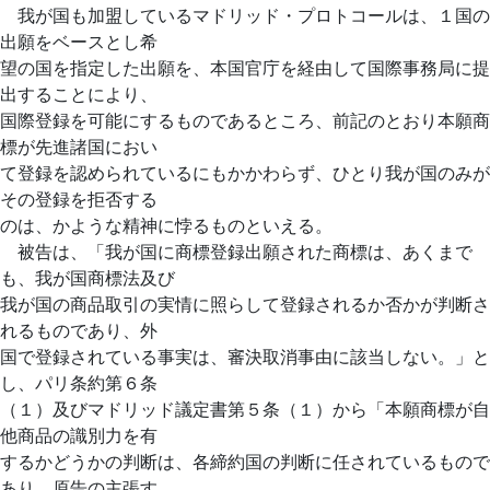
我が国も加盟しているマドリッド・プロトコールは、１国の
出願をベースとし希
望の国を指定した出願を、本国官庁を経由して国際事務局に提
出することにより、
国際登録を可能にするものであるところ、前記のとおり本願商
標が先進諸国におい
て登録を認められているにもかかわらず、ひとり我が国のみが
その登録を拒否する
のは、かような精神に悖るものといえる。
被告は、「我が国に商標登録出願された商標は、あくまで
も、我が国商標法及び
我が国の商品取引の実情に照らして登録されるか否かが判断さ
れるものであり、外
国で登録されている事実は、審決取消事由に該当しない。」と
し、パリ条約第６条
（１）及びマドリッド議定書第５条（１）から「本願商標が自
他商品の識別力を有
するかどうかの判断は、各締約国の判断に任されているもので
あり、原告の主張す