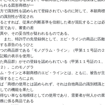
られる図形商標が一
方で識別性を認められて登録されているのに対して、本願商標
の識別性が否定され
るとすれば、従来の判断基準を信頼した者が混乱することは必
至であり、審査の差
異や、その妥当性が疑われるものである。
また、特許庁の先登録例として、エピ・ラインの商品に匹敵
する原告のもうひと
つの商品群である「モノグラム・ライン」（甲第１１号証の２
記載の表示を使用し
た商品群）がその登録を認められている（甲第１１号証の１、
２）。このモノグラ
ム・ラインと本願商標のエピ・ラインとは、ともに、被告が主
張するところによれ
ば「商標の使用とは認められず、それは自他商品の識別標識と
しての機能を果たし
得ない単なる地模様としての使用であり、需要者が何人かの業
務に係る商品である