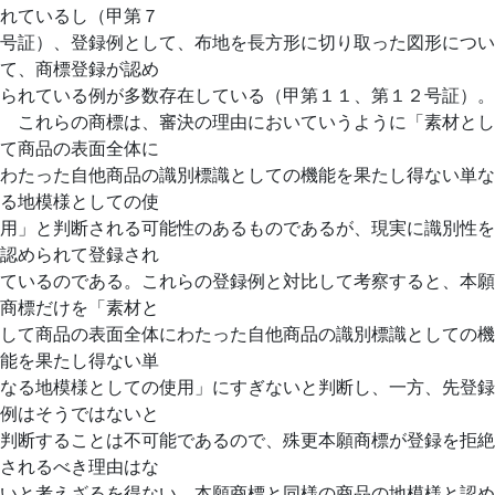
れているし（甲第７
号証）、登録例として、布地を長方形に切り取った図形につい
て、商標登録が認め
られている例が多数存在している（甲第１１、第１２号証）。
これらの商標は、審決の理由においていうように「素材とし
て商品の表面全体に
わたった自他商品の識別標識としての機能を果たし得ない単な
る地模様としての使
用」と判断される可能性のあるものであるが、現実に識別性を
認められて登録され
ているのである。これらの登録例と対比して考察すると、本願
商標だけを「素材と
して商品の表面全体にわたった自他商品の識別標識としての機
能を果たし得ない単
なる地模様としての使用」にすぎないと判断し、一方、先登録
例はそうではないと
判断することは不可能であるので、殊更本願商標が登録を拒絶
されるべき理由はな
いと考えざるを得ない。本願商標と同様の商品の地模様と認め