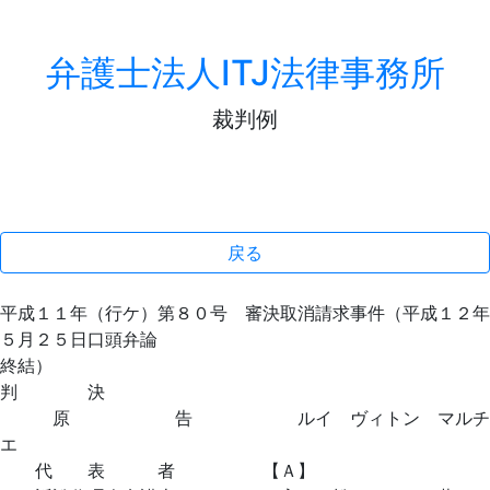
弁護士法人ITJ法律事務所
裁判例
戻る
平成１１年（行ケ）第８０号 審決取消請求事件（平成１２年
５月２５日口頭弁論
終結）
判 決
原 告 ルイ ヴィトン マルチ
エ
代 表 者 【Ａ】