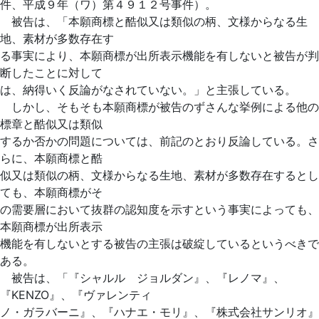
件、平成９年（ワ）第４９１２号事件）。
被告は、「本願商標と酷似又は類似の柄、文様からなる生
地、素材が多数存在す
る事実により、本願商標が出所表示機能を有しないと被告が判
断したことに対して
は、納得いく反論がなされていない。」と主張している。
しかし、そもそも本願商標が被告のずさんな挙例による他の
標章と酷似又は類似
するか否かの問題については、前記のとおり反論している。さ
らに、本願商標と酷
似又は類似の柄、文様からなる生地、素材が多数存在するとし
ても、本願商標がそ
の需要層において抜群の認知度を示すという事実によっても、
本願商標が出所表示
機能を有しないとする被告の主張は破綻しているというべきで
ある。
被告は、「『シャルル ジョルダン』、『レノマ』、
『KENZO』、『ヴァレンティ
ノ・ガラバーニ』、『ハナエ・モリ』、『株式会社サンリオ』