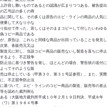
上許容し難いものであるとの認識が広まりつつある。被告提出
の乙号証の多くの商
品に関しても、その多くは原告のエピ・ラインの商品の人気に
便乗して大なり小な
り似せて作った、若しくはそのままコピーして付したいわゆる
偽コピー商品である
が、原告は、これらと同様な商品が出回っていることを発見し
次第、各販売元又は
製造元に対し、当該コピー商品の販売ないし製造を直ちに停止
するよう、不正競争
防止法に基づき警告を発し、ほとんどの場合、警告状の送付に
よってそのような販
売は停止している（甲第３０、第３１号証参照）。また、実際
に、不正競争防止法
に基づいて、エピ・ラインのコピー商品の製造、販売等の差止
等を認めた裁判例も
ある（大阪地方裁判所平成１０年２月１９日判決、平成８年
（ワ）第１９８４号事