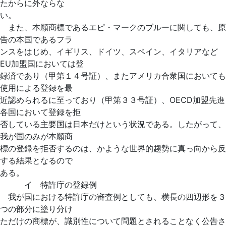
たからに外ならな
い。
また、本願商標であるエピ・マークのブルーに関しても、原
告の本国であるフラ
ンスをはじめ、イギリス、ドイツ、スペイン、イタリアなど
EU加盟国においては登
録済であり（甲第１４号証）、またアメリカ合衆国においても
使用による登録を最
近認められるに至っており（甲第３３号証）、OECD加盟先進
各国において登録を拒
否している主要国は日本だけという状況である。したがって、
我が国のみが本願商
標の登録を拒否するのは、かような世界的趨勢に真っ向から反
する結果となるので
ある。
イ 特許庁の登録例
我が国における特許庁の審査例としても、横長の四辺形を３
つの部分に塗り分け
ただけの商標が、識別性について問題とされることなく公告さ