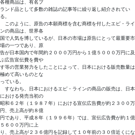
各種商品は、有名ブ
ランド品として多数の雑誌の記事等に繰り返し紹介されてい
る。
このように、原告の本願商標を含む商標を付したエピ・ライ
ンの商品は、世界各
国で人気を博しているが、日本の市場は原告にとって最重要市
場の一つであり、原
告が日本国内で年間約２０００万円から１億５０００万円に及
ぶ広告宣伝費を費や
す等の営業努力をしたことによって、日本における販売数量は
極めて高いものとな
っている。
すなわち、日本におけるエピ・ラインの商品の販売は、日本
における発売当初の
昭和６２年（１９８７年）における宣伝広告費が約２３００万
円、売上高が約８億
円であり、平成８年（１９９６年）では、宣伝広告費が約１億
５６００万円に上
り、売上高が２３６億円を記録して１０年前の３０倍近くにな