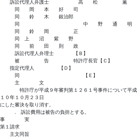
訴訟代理人弁護士 高 松 薫
同 岡 本 好 司
同 鈴 木 銀治郎
同 中 野 通 明
同 鈴 岡 正
同 上 沼 紫 野
同 前 田 則 政
訴訟代理人弁理士 【Ｂ】
被 告 特許庁長官【Ｃ】
指定代理人 【Ｄ】
同 【Ｅ】
主 文
特許庁が平成９年審判第１２６１号事件について平成
１０年１０月２３日
にした審決を取り消す。
. 訴訟費用は被告の負担とする。
事 実
第１請求
主文同旨