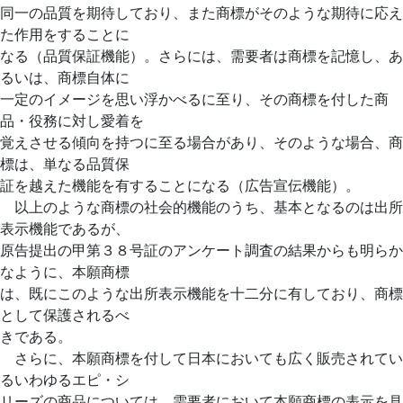
同一の品質を期待しており、また商標がそのような期待に応え
た作用をすることに
なる（品質保証機能）。さらには、需要者は商標を記憶し、あ
るいは、商標自体に
一定のイメージを思い浮かべるに至り、その商標を付した商
品・役務に対し愛着を
覚えさせる傾向を持つに至る場合があり、そのような場合、商
標は、単なる品質保
証を越えた機能を有することになる（広告宣伝機能）。
以上のような商標の社会的機能のうち、基本となるのは出所
表示機能であるが、
原告提出の甲第３８号証のアンケート調査の結果からも明らか
なように、本願商標
は、既にこのような出所表示機能を十二分に有しており、商標
として保護されるべ
きである。
さらに、本願商標を付して日本においても広く販売されてい
るいわゆるエピ・シ
リーズの商品については、需要者において本願商標の表示を見