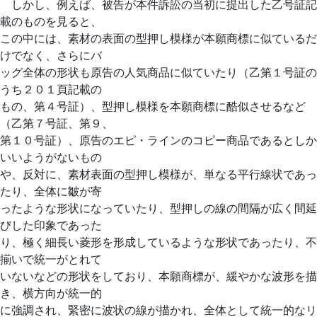
しかし、例えば、被告が本件訴訟の当初に提出した乙号証記
載のものを見ると、
この中には、素材の表面の型押し模様が本願商標に似ているだ
けでなく、さらにバ
ッグ全体の形状も原告の人気商品に似ていたり（乙第１号証の
うち２０１頁記載の
もの、第４号証）、型押し模様を本願商標に酷似させるなど
（乙第７号証、第９、
第１０号証）、原告のエピ・ラインのコピー商品であるとしか
いいようがないもの
や、反対に、素材表面の型押し模様が、単なる平行線状であっ
たり、全体に皺が寄
ったような形状になっていたり、型押しの線の間隔が広く間延
びした印象であった
り、極く細長い菱形を形成しているような形状であったり、不
揃いで統一がとれて
いないなどの形状をしており、本願商標が、緩やかな波形を描
き、横方向が統一的
に強調され、緊密に波状の線が描かれ、全体として統一的なリ