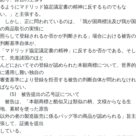
るようにマドリッド協定議定書の精神に反するものでもな
い。」と主張する。
しかし、正に問われているのは、「我が国商標法及び我が国
の商品取引の実情に
照らして登録されるか否かが判断される」場合における被告の
判断基準自体が、
「マドリッド協定議定書の精神」に反するか否かである。そし
て、先進諸国のほと
んどにおいてその登録が認められた本願商標について、世界的
に通用し難い独自の
審査基準により登録を拒否する被告の判断自体が問われなけれ
ばならない。
(5) 被告提出の乙号証について
被告は、「本願商標と酷似又は類似の柄、文様からなる生
地、素材を使った原告
以外の者の製造販売に係るバッグ等の商品が認められる」旨主
張して、証拠を提出
している。