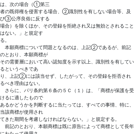
は、次の場合（①第三
者の既得権を侵害する場合、②識別性を有しない場合等、及
び③公序良俗に反する
場合）を除くほか、その登録を拒絶され又は無効とされること
はない。」と規定す
る。
本願商標について問題となるのは、上記②であるが、前記
のとおり、本願商標が
その需要層において高い認知度を示す以上、識別性を有してい
るというべきであ
り、上記②には該当せず、したがって、その登録を拒否され
るべき理由はない。
さらに、パリ条約第６条の５Ｃ（１）は、「商標が保護を受
けるに適したもので
あるかどうかを判断するに当たっては、すべての事情、特に、
当該商標が使用され
てきた期間を考慮しなければならない。」と規定する。
前記のとおり、本願商標は既に原告によって商標として長年
にわたって使用さ