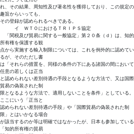
れ、その結果、周知性及び著名性を獲得しており、この規定の
趣旨からいっても、
その登録が認められるべきである。
イ ＷＴＯにおけるＴＲＩＰＳ協定
「関税及び貿易に関する一般協定」第２０条（ｄ）は、知的
所有権を保護する観
点から実施する輸入制限については、これを例外的に認めてい
るが、そのただし書
は「それらの措置を、同様の条件の下にある諸国の間において
任意の若しくは正当
と認められない差別待遇の手段となるような方法で、又は国際
貿易の偽装された制
限となるような方法で、適用しないことを条件」としている。
ここにいう「正当と
認められない差別待遇の手段」や「国際貿易の偽装された制
限」とはいかなる場合
が該当するのか等は明確ではなかったが、日本も参加している
「知的所有権の貿易