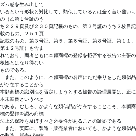
ズム感を生み出して
いるという形状と対比して、類似しているとは全く言い難いも
の（乙第１号証のう
ち２２９頁及び２３０頁記載のもの、第２号証のうち２枚目記
載のもの、２５１頁
記載のもの、第３号証、第５、第６号証、第８号証、第１１、
第１２号証）も含ま
れており、両者ともに本願商標の登録を拒否する被告の主張の
根拠とはなり得ない
ものである。
また、このように、本願商標の名声にただ乗りをした類似品
が存在することから
本願商標の識別性を否定しようとする被告の論理展開は、正に
本末転倒というべき
である。むしろ、かような類似品が存在することこそ、本願商
標の登録を認め商標
法上の保護を及ぼすべき必要性があることの証拠である。
また、実際に、製造・販売業者においても、かような類似品
の製造、販売が法律