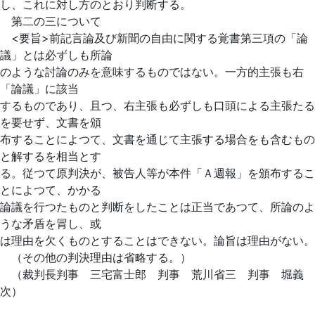
し、これに対し方のとおり判断する。
第二の三について
<要旨>前記言論及び新聞の自由に関する覚書第三項の「論
議」とは必ずしも所論
のような討論のみを意味するもの
ではない。一方的主張も右
「論議」に該当
するものであり、且つ、右主張も必ずしも口頭による主張たる
を要せず、文書を頒
布することによつて、文書を通じて主張する場合をも含むもの
と解するを相当とす
る。従つて原判決が、被告人等が本件「Ａ週報」を頒布するこ
とによつて、かかる
論議を行つたものと判断をしたことは正当であつて、所論のよ
うな矛盾を冐し、或
は理由を欠くものとすることはできない。論旨は理由がない。
（その他の判決理由は省略する。）
（裁判長判事 三宅富士郎 判事 荒川省三 判事 堀義
次）