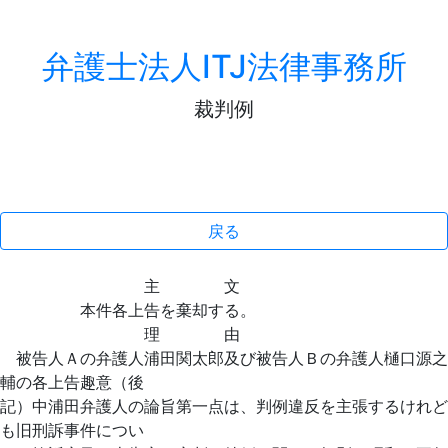
弁護士法人ITJ法律事務所
裁判例
戻る
主 文
本件各上告を棄却する。
理 由
被告人Ａの弁護人浦田関太郎及び被告人Ｂの弁護人樋口源之
輔の各上告趣意（後
記）中浦田弁護人の論旨第一点は、判例違反を主張するけれど
も旧刑訴事件につい