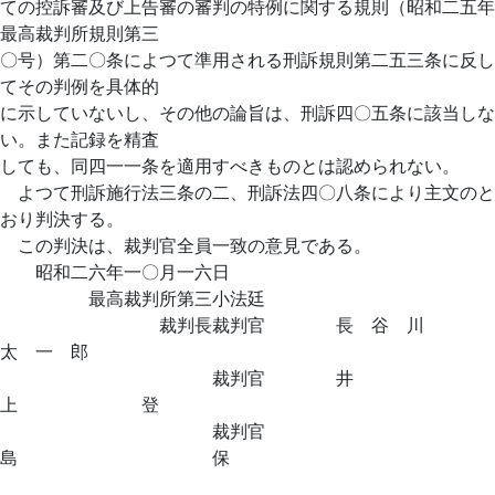
ての控訴審及び上告審の審判の特例に関する規則（昭和二五年
最高裁判所規則第三
〇号）第二〇条によつて準用される刑訴規則第二五三条に反し
てその判例を具体的
に示していないし、その他の論旨は、刑訴四〇五条に該当しな
い。また記録を精査
しても、同四一一条を適用すべきものとは認められない。
よつて刑訴施行法三条の二、刑訴法四〇八条により主文のと
おり判決する。
この判決は、裁判官全員一致の意見である。
昭和二六年一〇月一六日
最高裁判所第三小法廷
裁判長裁判官 長 谷 川
太 一 郎
裁判官 井
上 登
裁判官
島 保