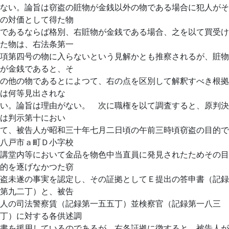
ない。論旨は窃盗の賍物が金銭以外の物である場合に犯人がそ
の対価として得た物
であるならば格別、右賍物が金銭である場合、之を以て買受け
た物は、右法条第一
項第四号の物に入らないという見解かとも推察されるが、賍物
が金銭であると、そ
の他の物であるとによつて、右の点を区別して解釈すべき根拠
は何等見出されな
い。論旨は理由がない。 次に職権を以て調査すると、原判決
は判示第十におい
て、被告人が昭和三十年七月二日頃の午前三時頃窃盗の目的で
八戸市ａ町Ｄ小字校
講堂内等において金品を物色中当直員に発見されたためその目
的を逐げなかつた窃
盗未遂の事実を認定し、その証拠としてＥ提出の答申書（記録
第九二丁）と、被告
人の司法警察賃（記録第一五五丁）並検察官（記録第一八三
丁）に対する各供述調
書を援用しているのであるが、右各証拠に徴すると、被告人が