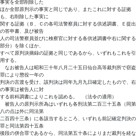
事実を全部削除した
ほか全部原判示の事実と同じであり、またこれに対する証拠
も、右削除した事実に
関する証拠（Ｂ、Ｃの各司法警察員に対する供述調書、Ｅ提出
の答申書、及び被告
人の司法警察員並びに検察官に対する各供述調書中右に関する
部分）を除くほか、
すべて原判決摘録の証拠と同じであるから、いずれもこれを引
用する。
なお被告人は昭和三十年八月二十五日仙台高等裁判所で窃盗
罪により懲役一年の
判決の言渡を受け、該判決は同年九月九日確定したもので、右
の事実は被告人に対
する前科調書によりこれを認める。 （法令の適用）
被告人の原判示所為はいずれも各刑法第二百三十五条（同第
八の点は外に同法第
二百四十三条）に各該当するところ、いずれも前記確定判決の
罪と同法第四十五条
後段の併合罪であるから、同法第五十条によりまだ裁判を経な