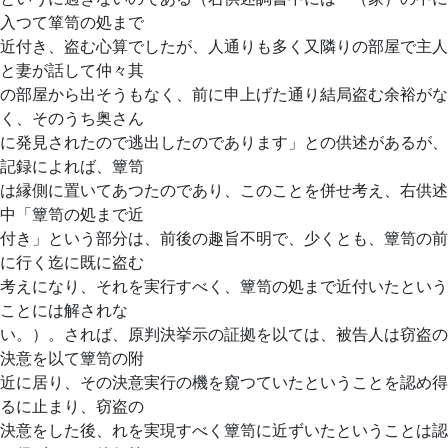
入つて箪笥の処まで
近付き、盗む心算でしたが、人通りも多く又隣りの部屋で主人
と妻が話して仲々其
の部屋から出そうもなく、前に申上げた通り結局盗む余裕がな
く、そのうち奥さん
に発見されたので逃出したのであります」との供述があるが、
記録によれば、簟笥
は縁側に置いてあつたのであり、このことを併せ考え、右供述
中「簟笥の処まで近
付き」という部分は、前後の趣旨不明で、少くとも、簟笥の前
に行く迄に既に盗む
考えになり、それを実行すべく、簟笥の処まで近付いたという
ことには解されな
い。）。されば、原判決挙示の証拠を以ては、被告人は窃盗の
決意を以て簟笥の附
近に居り、その決意実行の機を窺つていたということを認め得
るに止まり、窃盗の
決意をした後、れを実現すべく簟笥に近ずいたということは認