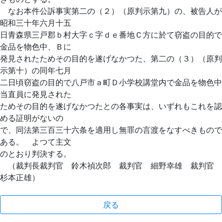
なお本件公訴事実第二の（２）（原判示第九）の、被告人が
昭和三十年六月十五
日青森県三戸郡ｂ村大字ｃ字ｄｅ番地Ｃ方に於て窃盗の目的で
金品を物色中、Ｂに
発見されたためその目的を遂げなかつた、第二の（３）（原判
示第十）の同年七月
二日頃窃盗の目的で八戸市ａ町Ｄ小学校講堂内で金品を物色中
当直員に発見された
ためその目的を遂げなかつたとの各事実は、いずれもこれを認
める証明がないの
で、同法第三百三十六条を適用し無罪の言渡をなすべきもので
ある。 よつて主文
のとおり判決する。
（裁判長裁判官 鈴木禎次郎 裁判官 細野幸雄 裁判官
杉本正雄）
戻る