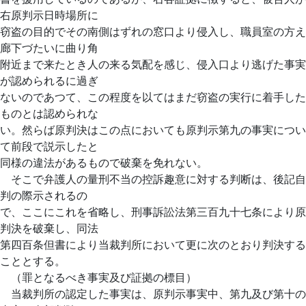
右原判示日時場所に
窃盗の目的でその南側はずれの窓口より侵入し、職員室の方え
廊下づたいに曲り角
附近まで来たとき人の来る気配を感じ、侵入口より逃げた事実
が認められるに過ぎ
ないのであつて、この程度を以てはまだ窃盗の実行に着手した
ものとは認められな
い。然らば原判決はこの点においても原判示第九の事実につい
て前段で説示したと
同様の違法があるもので破棄を免れない。
そこで弁護人の量刑不当の控訴趣意に対する判断は、後記自
判の際示されるの
で、ここにこれを省略し、刑事訴訟法第三百九十七条により原
判決を破棄し、同法
第四百条但書により当裁判所において更に次のとおり判決する
こととする。
（罪となるべき事実及び証拠の標目）
当裁判所の認定した事実は、原判示事実中、第九及び第十の