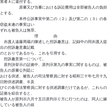
害者Ａに還付する。
原審又び当審における訴訟費用は全部被告人の負担
とする。
本件公訴事実中第二の（２）及び第二の（３）の各
窃盗未遂の事実はい
ずれも被告人は無罪。
理 由
弁護人遠藤周蔵の陳述した控訴趣意は、記録中の同弁護人提
出の控訴趣意書記載
のとおりであるから、これを引用する。
控訴趣意第一について。
原判決挙示の証拠中、原判示第九の事実に関するものは、被
告人の原審公判廷に
おける供述、被告人の司法警察員に対する昭和三十年七月十九
日附供述調書、Ｂ及
びＣの各司法警察員に対する供述調書だけであるが、これらの
証拠を綜合すると、
被告人が原判示六月十五日原判示Ｃ方に行つたのは、同人に嫁
している被告人の叔