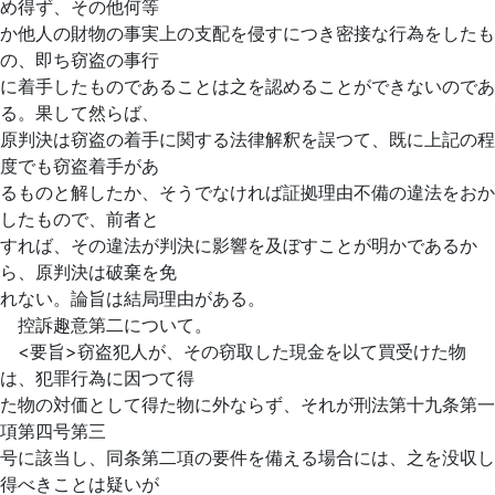
め得ず、その他何等
か他人の財物の事実上の支配を侵すにつき密接な行為をしたも
の、即ち窃盗の事行
に着手したものであることは之を認めることができないのであ
る。果して然らば、
原判決は窃盗の着手に関する法律解釈を誤つて、既に上記の程
度でも窃盗着手があ
るものと解したか、そうでなければ証拠理由不備の違法をおか
したもので、前者と
すれば、その違法が判決に影響を及ぼすことが明かであるか
ら、原判決は破棄を免
れない。論旨は結局理由がある。
控訴趣意第二について。
<要旨>窃盗犯人が、その窃取した現金を以て買受けた物
は、犯罪行為に因つて得
た物の対価として得た物に外なら
ず、それが刑法第十九条第一
項第四号第三
号に該当し、同条第二項の要件を備える場合には、之を没収し
得べきことは疑いが