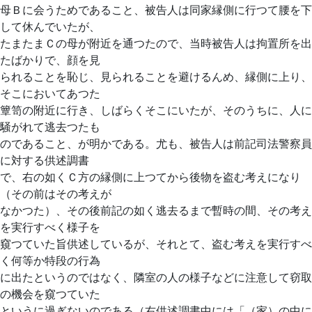
母Ｂに会うためであること、被告人は同家縁側に行つて腰を下
して休んでいたが、
たまたまＣの母が附近を通つたので、当時被告人は拘置所を出
たばかりで、顔を見
られることを恥じ、見られることを避けるんめ、縁側に上り、
そこにおいてあつた
簟笥の附近に行き、しばらくそこにいたが、そのうちに、人に
騒がれて逃去つたも
のであること、が明かである。尤も、被告人は前記司法警察員
に対する供述調書
で、右の如くＣ方の縁側に上つてから後物を盗む考えになり
（その前はその考えが
なかつた）、その後前記の如く逃去るまで暫時の間、その考え
を実行すべく様子を
窺つていた旨供述しているが、それとて、盗む考えを実行すべ
く何等か特段の行為
に出たというのではなく、隣室の人の様子などに注意して窃取
の機会を窺つていた
というに過ぎないのである（右供述調書中には「（家）の中に