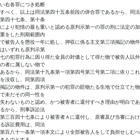
い右各罪につき処断
すべく、以上は同法第四十五条前段の併合罪であるから、同法
第四十七条、第十条
により犯情の最も重いと認める原判示第一の罪の刑に法定の加
重をした刑期範囲内
で被告人を懲役一年に処し、押収に係る主文第三項掲記の物件
はいずれも原判示第
七の犯罪行為に因り得た金員の対価として得た物で被告人以外
の者に属しない物で
あるから、同法第十九条第一項第四号第三号第二項に依りこれ
を没収し、同第四項
掲記の物件は、原判示第一の犯罪の賍物たる生地で仕立てた物
で未だその同一性を
失わないものと認め、かつ被害者に還付すべき理由が明白であ
るから、刑事訴訟法
第三百四十七条により被害者Ａに還付し、原審及び当審におけ
る訴訟費用は、同法
第百八十一条第一項本文により全部被告人をして負担せしむべ
きものとする。