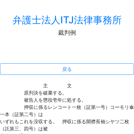
弁護士法人ITJ法律事務所
裁判例
戻る
主 文
原判決を破棄する。
被告人を懲役壱年に処する。
押収に係るレンコート一枚（証第一号）コーモリ傘
一本（証第二号）は
いずれもこれを没収する。 押収に係る開襟長袖シヤツ二枚
（託第三、四号）は被