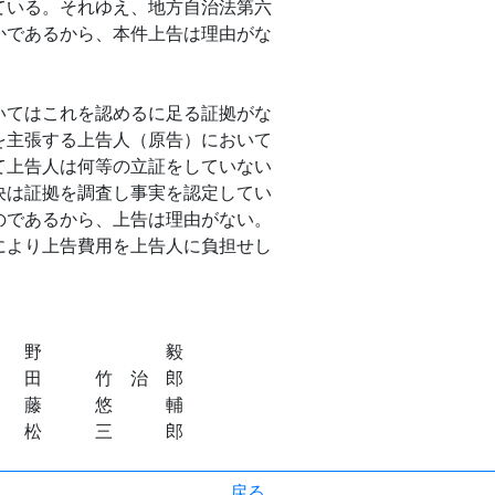
ている。それゆえ、地方自治法第六
かであるから、本件上告は理由がな
てはこれを認めるに足る証拠がな
を主張する上告人（原告）において
て上告人は何等の立証をしていない
決は証拠を調査し事実を認定してい
のであるから、上告は理由がない。
より上告費用を上告人に負担せし
。
 野 毅
竹 治 郎
 悠 輔
 三 郎
戻る