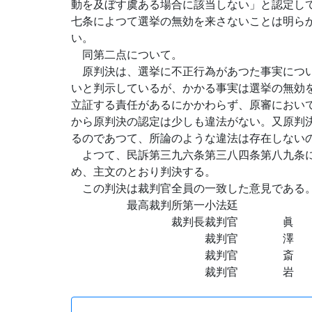
動を及ぼす虞ある場合に該当しない」と認定し
七条によつて選挙の無効を来さないことは明ら
い。
同第二点について。
原判決は、選挙に不正行為があつた事実につい
いと判示しているが、かかる事実は選挙の無効
立証する責任があるにかかわらず、原審におい
から原判決の認定は少しも違法がない。又原判
るのであつて、所論のような違法は存在しない
よつて、民訴第三九六条第三八四条第八九条に
め、主文のとおり判決する。
この判決は裁判官全員の一致した意見である
最高裁判所第一小法廷
裁判長裁判官 眞
裁判官 澤 田 
裁判官 斎 藤
裁判官 岩 松