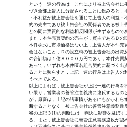
という一連の行為は，これにより被上告会社に
づき全部上告人に分配されることに鑑みると，
・不利益が被上告会社を通じて上告人の利益・
約の売主であり被上告会社の関係者である被上
との間に実質的な利益相反関係が生ずるもので
また，本件売買契約の売主が，買主であるＤの
本件株式に市場価格はない上，上告人が本件売
会はないこと，Ｄの設立時の被上告会社の出資
の合計額は１億８０００万円であり，本件売買
あって，いずれも本件匿名組合契約に基づく出
ることに照らすと，上記一連の行為は上告人の
うべきである。
以上によれば，被上告会社が上記一連の行為を
い限り，営業者の善管注意義務に違反するもの
が，原審は，上記の諸事情があるにもかかわら
断することなく，被上告会社の善管注意義務違
審の上記３(1)の判断には，判決に影響を及ぼ
る。また，被上告会社に善管注意義務違反が認
らは不法行為に基づく損害賠償義務を負わず，