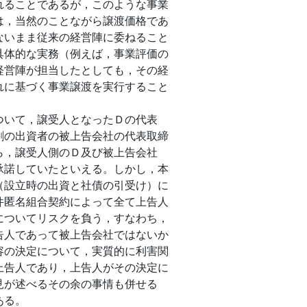
れることであるが，このような事業
は，当然のことながら譲渡価格であ
ないまま従来の経営陣に委ねること
具体的な実務（例えば，事業評価の
経営陣が担当したとしても，その経
れに基づく事業譲渡を実行すること
ついて，譲受人となったＤの代表
割の出資者の被上告会社の代表取締
ら，譲受人側のＤ及び被上告会社
承諾していたといえる。しかし，本
（設立時の出資と社債の引受け）に
件匿名組合契約によって全て上告人
についてリスクを負う，すなわち，
告人であって被上告会社ではないか
容の決定について，実質的に利害関
上告人であり，上告人がその決定に
見が述べるその余の事情も併せる
ある。