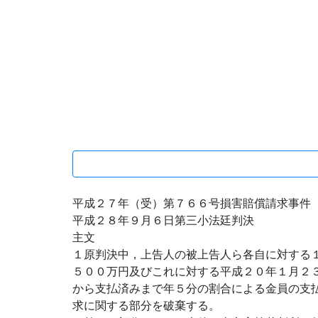
平成２７年（受）第７６６号損害賠償請求事件
平成２８年９月６日第三小法廷判決
主文
１原判決中，上告人の被上告人ら各自に対する
５００万円及びこれに対する平成２０年１月２
から支払済みまで年５分の割合による金員の支
求に関する部分を破棄する。