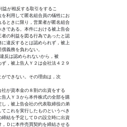
の利益が相反する取引をするこ
位を利用して匿名組合員の犠牲にお
れるときに限り，営業者が匿名組合
べきである。本件における被上告会
三者の利益を図る行為であったと認
務に違反するとは認められず，被上
賠償義務を負わない。
義務違反は認められないから，被
わず，被上告人Ｙ２は会社法４２９
とができない。その理由は，次
会社が資本金の８割の出資をする
上告人Ｙ３から本件株式の全部を購
定し，被上告会社の代表取締役の弟
してこれを実行したものというべき
の締結を予定してＤの設立時に出資
け，Ｄに本件売買契約を締結させる