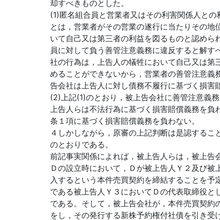
却すべきものとした。
(1)匿名組合員と営業者又はその利害関係人と
とは，営業者がその営業の遂行に当たりその地
いて自己又は第三者の利益を図るものと認めら
員に対して負う善管注意義務に違反すると解す
社の行為は，上告人の犠牲において自己又は第
めることができないから，営業者の善管注意義
告会社は上告人に対し債務不履行に基づく損害
(2)上記(1)のとおり，被上告会社に善管注意
上告人らは不法行為に基づく損害賠償義務を負
条１項に基づく損害賠償義務を負わない。
４しかしながら，原審の上記判断は是認するこ
のとおりである。
前記事実関係によれば，被上告人らは，被上告
Ｄの設立時において，Ｄが被上告人Ｙ２及び被
入するという本件売買契約を締結することを予
である被上告人Ｙ３においてＤの代表取締役と
である。そして，被上告会社が，本件売買契約
をし，その発行する新株予約権付社債を引き受