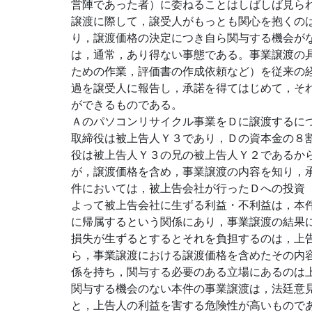
営陣であった者）に委ねることはしばしば見ら
譲渡に際して，譲受人がもっとも関心を抱くの
り，譲渡価格の決定につき自ら関与する機会が
は，通常，あり得ない事態である。事業譲渡の
ための作業，評価書の作成依頼など）を従来の
過を譲受人に報告し，承諾を得てはじめて，そ
ができるものである。
Ａのパソコンリサイクル事業をＤに譲渡するに
取締役は被上告人Ｙ３であり，Ｄの資本金の８
役は被上告人Ｙ３の兄の被上告人Ｙ２であるか
が，譲渡価格を含め，事業譲渡の内容を知り，
件においては，被上告会社が行ったＤへの投資
よって被上告会社に生ずる利益・不利益は，本
に帰属するという関係にあり，事業譲渡の結果
損失が生ずるとするとそれを負担するのは，上
ら，事業譲渡における譲渡価格を含めたその内
係を持ち，関与する必要のある立場にあるのは
関与する機会のない本件の事業譲渡は，法廷意
と，上告人の利益を害する危険性が高いもので