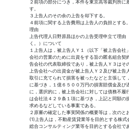
２前項の部分につき，本件を東京高等裁判所に
す。
３上告人のその余の上告を却下する。
４前項に関する上告費用は上告人の負担とする
理由
上告代理人日野原昌ほかの上告受理申立て理由
く。）について
１上告人は，被上告人Ｙ１（以下「被上告会社
会社の営業のために出資をする旨の匿名組合契
告会社の代表取締役であり，被上告人Ｙ３はそ
上告会社への出資金が被上告人Ｙ２及び被上告
取引に充てられて損害を被ったなどと主張して
に基づき，１億６５００万円の損害賠償金及び
に，選択的に，被上告会社に対しては債務不履
は会社法４２９条１項に基づき，上記と同額の
求めるなどしている事案である。
２原審の確定した事実関係の概要等は，次のと
(1)上告人は，不動産賃貸業等を目的とする株
総合コンサルティング業等を目的とする会社で