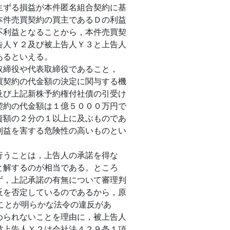
生ずる損益が本件匿名組合契約に基
本件売買契約の買主であるＤの利益
不利益となることから，本件売買契
告人Ｙ２及び被上告人Ｙ３と上告人
あるといえる。
取締役や代表取締役であること，
買契約の代金額の決定に関与する機
及び上記新株予約権付社債の引受け
契約の代金額は１億５０００万円で
資額の２分の１以上に及ぶものであ
利益を害する危険性の高いものとい
行うことは，上告人の承諾を得な
と解するのが相当である。ところ
ず，上記承諾の有無について審理判
反を否定しているのであるから，原
すことが明らかな法令の違反があ
められないことを理由に，被上告人
被上告人Ｙ２は会社法４２９条１項