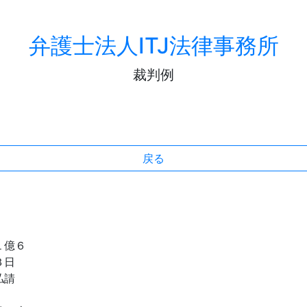
弁護士法人ITJ法律事務所
裁判例
戻る
１億６
３日
払請