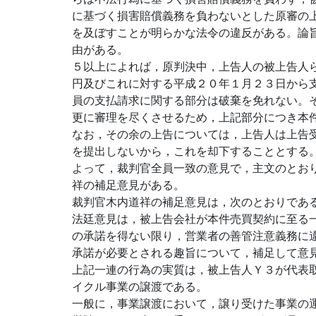
に基づく損害賠償義務を負わないとした原審の上
を及ぼすことが明らかな法令の違反がある。論
由がある。
５以上によれば，原判決中，上告人の被上告人
円及びこれに対する平成２０年１月２３日から
員の支払請求に関する部分は破棄を免れない。
更に審理を尽くさせるため，上記部分につき本
なお，その余の上告については，上告人は上告
を提出しないから，これを却下することとする
よって，裁判官全員一致の意見で，主文のとお
祥の補足意見がある。
裁判官木内道祥の補足意見は，次のとおりであ
法廷意見は，被上告会社が本件売買契約に至る
の承諾を得ない限り，営業者の善管注意義務に
承諾が必要とされる趣旨について，補足して意
上記一連の行為の実質は，被上告人Ｙ３が代表
イクル事業の譲渡である。
一般に，事業譲渡において，譲り受けた事業の