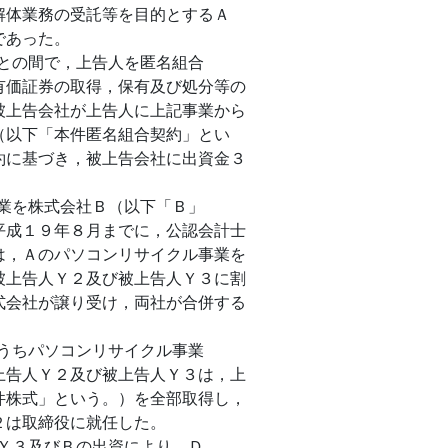
解体業務の受託等を目的とするＡ
であった。
社との間で，上告人を匿名組合
有価証券の取得，保有及び処分等の
被上告会社が上告人に上記事業から
（以下「本件匿名組合契約」とい
約に基づき，被上告会社に出資金３
事業を株式会社Ｂ（以下「Ｂ」
平成１９年８月までに，公認会計士
は，Ａのパソコンリサイクル事業を
被上告人Ｙ２及び被上告人Ｙ３に割
式会社が譲り受け，両社が合併する
のうちパソコンリサイクル事業
上告人Ｙ２及び被上告人Ｙ３は，上
件株式」という。）を全部取得し，
２は取締役に就任した。
人Ｙ３及びＢの出資により，Ｄ