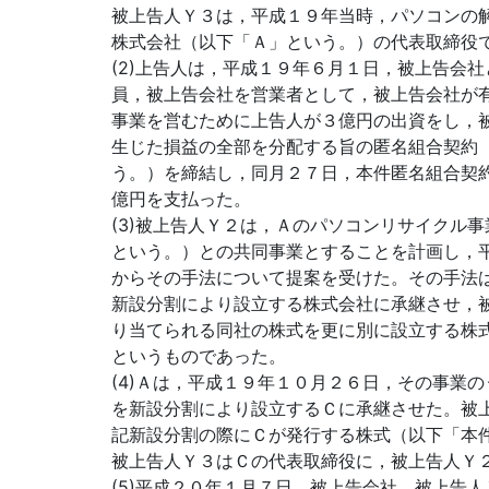
被上告人Ｙ３は，平成１９年当時，パソコンの
株式会社（以下「Ａ」という。）の代表取締役
(2)上告人は，平成１９年６月１日，被上告会
員，被上告会社を営業者として，被上告会社が
事業を営むために上告人が３億円の出資をし，
生じた損益の全部を分配する旨の匿名組合契約
う。）を締結し，同月２７日，本件匿名組合契
億円を支払った。
(3)被上告人Ｙ２は，Ａのパソコンリサイクル
という。）との共同事業とすることを計画し，
からその手法について提案を受けた。その手法
新設分割により設立する株式会社に承継させ，
り当てられる同社の株式を更に別に設立する株
というものであった。
(4)Ａは，平成１９年１０月２６日，その事業
を新設分割により設立するＣに承継させた。被
記新設分割の際にＣが発行する株式（以下「本
被上告人Ｙ３はＣの代表取締役に，被上告人Ｙ
(5)平成２０年１月７日，被上告会社，被上告