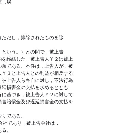
差し戻
。
（ただし，排除されたものを除
」という。）との間で，被上告
約を締結した。被上告人Ｙ２は被上
の弟である。本件は，上告人が，被
人Ｙ３と上告人との利益が相反する
，被上告人ら各自に対し，不法行為
遅延損害金の支払を求めるととも
行に基づき，被上告人Ｙ２に対して
損害賠償金及び遅延損害金の支払を
おりである。
式会社であり，被上告会社は，
ある。