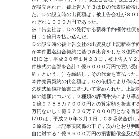
が設立された。被上告人Ｙ３はＤの代表取締役
た。Ｄの設立時の出資額は，被上告会社が８０
れぞれ１０００万円であった。
被上告会社は，Ｄの発行する新株予約権付社債
日，１億円を払い込んだ。
Ｄの設立時の被上告会社の出資及び上記新株予
が本件匿名組合契約に基づき出資をした３億円
(6)Ｄは，平成２０年１月２３日，被上告人Ｙ
件株式の全部を合計１億５０００万円で買い受
約」という。）を締結し，その代金を支払った
本件売買契約の代金額は，Ｃの依頼により作成
の株式価値評価書に基づいて定められた。上記
値の総額について，２種類の評価手法により導
２億９７５５万７０００円との算定額を折衷す
万円ないし１億５７２６万７０００円となる旨
(7)Ｄは，平成２０年３月１日，Ｃを吸収合併し
３原審は，上記事実関係の下で，次のとおり判
自に対する１億６５００万円の損害賠償金及び