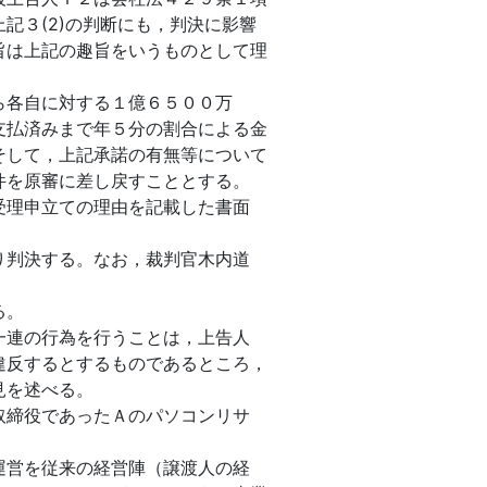
記３(2)の判断にも，判決に影響
旨は上記の趣旨をいうものとして理
ら各自に対する１億６５００万
支払済みまで年５分の割合による金
そして，上記承諾の有無等について
件を原審に差し戻すこととする。
受理申立ての理由を記載した書面
。
り判決する。なお，裁判官木内道
る。
一連の行為を行うことは，上告人
違反するとするものであるところ，
見を述べる。
取締役であったＡのパソコンリサ
運営を従来の経営陣（譲渡人の経