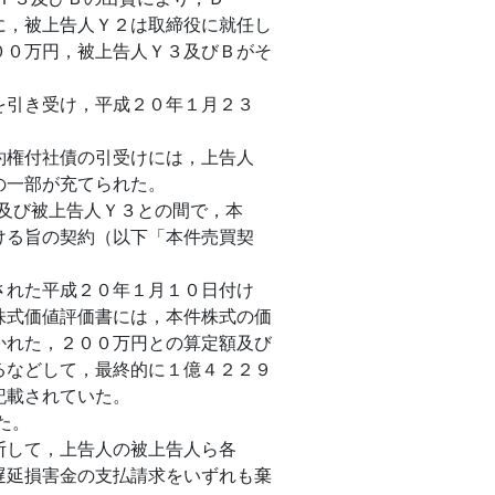
に，被上告人Ｙ２は取締役に就任し
００万円，被上告人Ｙ３及びＢがそ
を引き受け，平成２０年１月２３
約権付社債の引受けには，上告人
の一部が充てられた。
２及び被上告人Ｙ３との間で，本
ける旨の契約（以下「本件売買契
。
された平成２０年１月１０日付け
株式価値評価書には，本件株式の価
かれた，２００万円との算定額及び
るなどして，最終的に１億４２２９
記載されていた。
た。
断して，上告人の被上告人ら各
遅延損害金の支払請求をいずれも棄