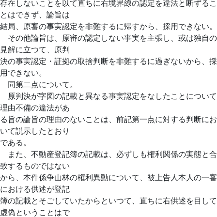
存在しないことを以て直ちに右境界線の認定を違法と断ずるこ
とはできず、論旨は
結局、原審の事実認定を非難するに帰すから、採用できない。
その他論旨は、原審の認定しない事実を主張し、或は独自の
見解に立つて、原判
決の事実認定・証拠の取捨判断を非難するに過ぎないから、採
用できない。
同第二点について。
原判決が字図の記載と異なる事実認定をなしたことについて
理由不備の違法があ
る旨の論旨の理由のないことは、前記第一点に対する判断にお
いて説示したとおり
である。
また、不動産登記簿の記載は、必ずしも権利関係の実態と合
致するものではない
から、本件係争山林の権利異動について、被上告人本人の一審
における供述が登記
簿の記載とそごしていたからといつて、直ちに右供述を目して
虚偽ということはで