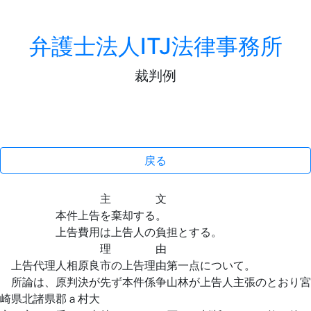
弁護士法人ITJ法律事務所
裁判例
戻る
主 文
本件上告を棄却する。
上告費用は上告人の負担とする。
理 由
上告代理人相原良市の上告理由第一点について。
所論は、原判決が先ず本件係争山林が上告人主張のとおり宮
崎県北諸県郡ａ村大