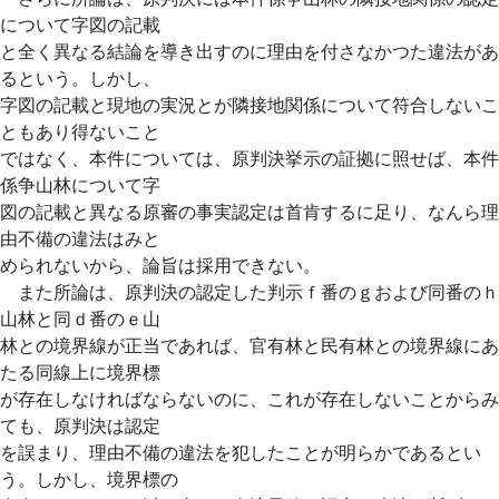
について字図の記載
と全く異なる結論を導き出すのに理由を付さなかつた違法があ
るという。しかし、
字図の記載と現地の実況とが隣接地関係について符合しないこ
ともあり得ないこと
ではなく、本件については、原判決挙示の証拠に照せば、本件
係争山林について字
図の記載と異なる原審の事実認定は首肯するに足り、なんら理
由不備の違法はみと
められないから、論旨は採用できない。
また所論は、原判決の認定した判示ｆ番のｇおよび同番のｈ
山林と同ｄ番のｅ山
林との境界線が正当であれば、官有林と民有林との境界線にあ
たる同線上に境界標
が存在しなければならないのに、これが存在しないことからみ
ても、原判決は認定
を誤まり、理由不備の違法を犯したことが明らかであるとい
う。しかし、境界標の