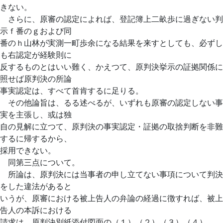
きない。
さらに、原審の認定によれば、登記簿上二畝歩に過ぎない判
示ｆ番のｇおよび同
番のｈ山林が実測一町歩余になる結果を来すとしても、必ずし
も右認定が経験則に
反するものとはいい難く、かえつて、原判決挙示の証拠関係に
照せば原判決の所論
事実認定は、すべて首肯するに足りる。
その他論旨は、るる述べるが、いずれも原審の認定しない事
実を主張し、或は独
自の見解に立つて、原判決の事実認定・証拠の取捨判断を非難
するに帰するから、
採用できない。
同第三点について。
所論は、原判決には当事者の申し立てない事項について判決
をした違法があると
いうが、原審における被上告人の弁論の経過に徴すれば、被上
告人の本訴における
請求は、原判決別紙添付図面の（１）（２）（３）（４）