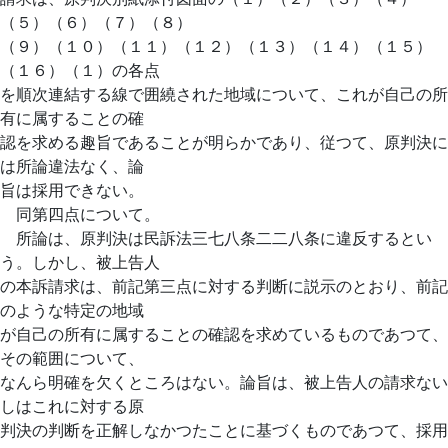
（５）（６）（７）（８）
（９）（１０）（１１）（１２）（１３）（１４）（１５）
（１６）（１）の各点
を順次連結する線で囲繞された地域について、これが自己の所
有に属することの確
認を求める趣旨であることが明らかであり、従つて、原判決に
は所論違法なく、論
旨は採用できない。
同第四点について。
所論は、原判決は民訴法三七八条二二八条に違反するとい
う。しかし、被上告人
の本訴請求は、前記第三点に対する判断に説示のとおり、前記
のような特定の地域
が自己の所有に属することの確認を求めているものであつて、
その範囲について、
なんら明確を欠くところはない。論旨は、被上告人の請求ない
しはこれに対する原
判決の判断を正解しなかつたことに基づくものであつて、採用