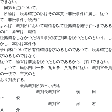
できない。
同第五点について。
所論は、境界確定の訴はその本質上非訟事件に属し、従つ
て、非訟事件手続法に
よれば、裁判所において職権を以て証拠調を施行すべきである
のに、原審は、職権
証拠調をしなかつた結果事実認定判断を誤つたものという。し
かし、本訴は本件係
争山林について所有権確認を求めるものであつて、境界確定を
求めるものではなく、
従つて、論旨は前提を誤つたものであるから、採用できない。
よつて、民訴四〇一条、九五条、八九条に従い、裁判官全員
の一致で、主文のと
おり判決する。
最高裁判所第三小法廷
裁判長裁判官 横 田
正 俊
裁判官 河 村
又 介