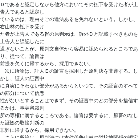
Ｄであると認定しながら他方においてその払下を受けた者が上
告人であると認定し
ているのは、理由そごの違法あるを免れないという。しかし、
右山林の払下を受け
た者が上告人である旨の原判示は、訴外Ｄと記載すべきものを
上告人と誤記したに
過ぎないことが、原判文自体から容易に認められるところであ
り、従つて、論旨は
前提を欠くに帰するから、採用できない。
次に所論は、証人Ｅの証言を採用した原判決を非難する。し
かし、証人の証言中
に真実にそわない部分があるからといつて、その証言のすべて
の部分について信憑
性がないとすることはできず、その証言中のどの部分を措信す
るかは、事実審裁判
所の専権に属するところである。論旨は要するに、原審のなし
た証拠の取捨判断の
非難に帰するから、採用できない。
さらに所論は、原判決には本件係争山林の隣接地関係の認定