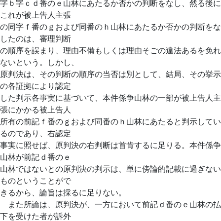
字ｂ字ｃｄ番のｅ山林にあたるか否かの判断をなし、然る後に
これが被上告人主張
の同字ｆ番のｇおよび同番のｈ山林にあたるか否かの判断をな
したのは、審理判断
の順序を誤まり、理由不備もしくは理由そごの違法あるを免れ
ないという。しかし、
原判決は、その判断の順序の当否は別として、結局、その挙示
の各証拠により認定
した判示各事実に基づいて、本件係争山林の一部が被上告人主
張にかかる被上告人
所有の前記ｆ番のｇおよび同番のｈ山林にあたると判示してい
るのであり、右認定
事実に照せば、原判決の右判断は首肯するに足りる。本件係争
山林が前記ｄ番のｅ
山林ではないとの原判決の判示は、単に傍論的記載に過ぎない
ものということがで
きるから、論旨は採るに足りない。
また所論は、原判決が、一方において前記ｄ番のｅ山林の払
下を受けた者が訴外