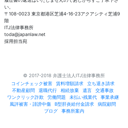
履歴書の返送はいたしませんのであしからずご了承下さ
い。
〒108-0023 東京都港区芝浦4-16-23アクアシティ芝浦9
階
ITJ法律事務所
toda@japanlaw.net
採用担当宛
© 2017-2018 弁護士法人ITJ法律事務所
コインチェック被害
賃料増額請求
立ち退き請求
不動産顧問
退職代行
相続放棄
遺言
交通事故
ワンクリック詐欺
労働問題
未払い残業代
事業承継
風評被害・誹謗中傷
B型肝炎給付金請求
病院顧問
ブログ
事務所案内