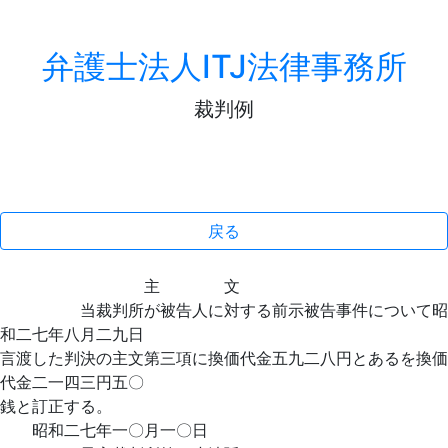
弁護士法人ITJ法律事務所
裁判例
戻る
主 文
当裁判所が被告人に対する前示被告事件について昭
和二七年八月二九日
言渡した判決の主文第三項に換価代金五九二八円とあるを換価
代金二一四三円五〇
銭と訂正する。
昭和二七年一〇月一〇日