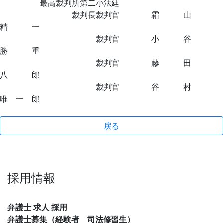
最高裁判所第二小法廷
裁判長裁判官 霜 山
精 一
裁判官 小 谷
勝 重
裁判官 藤 田
八 郎
裁判官 谷 村
唯 一 郎
戻る
採用情報
弁護士 求人 採用
弁護士募集（経験者 司法修習生）