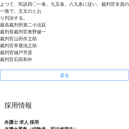
よつて、民訴四〇一条、九五条、八九条に従い、裁判官全員の
一致で、主文のとお
り判決する。
最高裁判所第二小法廷
裁判長裁判官奥野健一
裁判官山田作之助
裁判官草鹿浅之助
裁判官城戸芳彦
裁判官石田和外
戻る
採用情報
弁護士 求人 採用