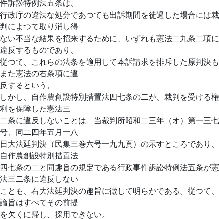
件訴訟特例法五条は、
行政庁の違法な処分であつても出訴期間を徒過した場合には裁
判によつて取り消し得
ない不当な結果を招来するために、いずれも憲法二九条二項に
違反するものであり、
従つて、これらの法条を適用して本訴請求を排斥した原判決も
また憲法の右条項に違
反するという。
しかし、自作農創設特別措置法四七条の二が、裁判を受ける権
利を保障した憲法三
二条に違反しないことは、当裁判所昭和二三年（オ）第一三七
号、同二四年五月一八
日大法廷判決（民集三巻六号一九九頁）の示すところであり、
自作農創設特別措置法
四七条の二と同趣旨の規定である行政事件訴訟特例法五条が憲
法三二条に違反しない
ことも、右大法廷判決の趣旨に徴して明らかである。従つて、
論旨はすべてその前提
を欠くに帰し、採用できない。