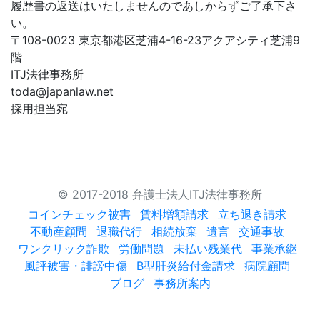
履歴書の返送はいたしませんのであしからずご了承下さ
い。
〒108-0023 東京都港区芝浦4-16-23アクアシティ芝浦9
階
ITJ法律事務所
toda@japanlaw.net
採用担当宛
© 2017-2018 弁護士法人ITJ法律事務所
コインチェック被害
賃料増額請求
立ち退き請求
不動産顧問
退職代行
相続放棄
遺言
交通事故
ワンクリック詐欺
労働問題
未払い残業代
事業承継
風評被害・誹謗中傷
B型肝炎給付金請求
病院顧問
ブログ
事務所案内