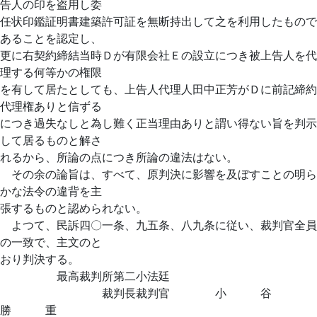
告人の印を盗用し委
任状印鑑証明書建築許可証を無断持出して之を利用したもので
あることを認定し、
更に右契約締結当時Ｄが有限会社Ｅの設立につき被上告人を代
理する何等かの権限
を有して居たとしても、上告人代理人田中正芳がＤに前記締約
代理権ありと信ずる
につき過失なしと為し難く正当理由ありと謂い得ない旨を判示
して居るものと解さ
れるから、所論の点につき所論の違法はない。
その余の論旨は、すべて、原判決に影響を及ぼすことの明ら
かな法令の違背を主
張するものと認められない。
よつて、民訴四〇一条、九五条、八九条に従い、裁判官全員
の一致で、主文のと
おり判決する。
最高裁判所第二小法廷
裁判長裁判官 小 谷
勝 重