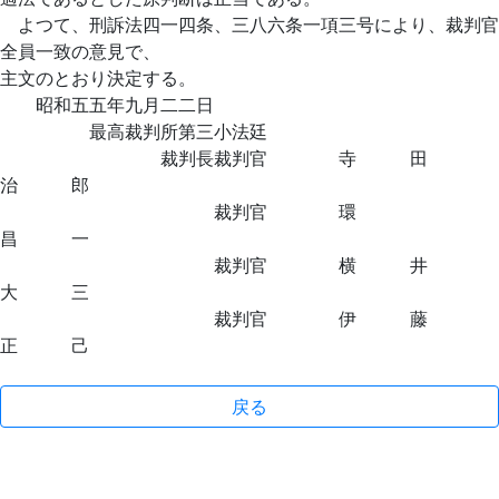
よつて、刑訴法四一四条、三八六条一項三号により、裁判官
全員一致の意見で、
主文のとおり決定する。
昭和五五年九月二二日
最高裁判所第三小法廷
裁判長裁判官 寺 田
治 郎
裁判官 環
昌 一
裁判官 横 井
大 三
裁判官 伊 藤
正 己
戻る