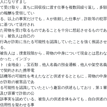
人になりすまし
て受け取り，直ちに回収役に渡す仕事を複数回繰り返し，多額
の報酬を受領してい
る。以上の事実だけでも，Ａが依頼した仕事が，詐欺等の犯罪
に基づいて送付され
た荷物を受け取るものであることを十分に想起させるものであ
り，被告人は自己の
行為が詐欺に当たる可能性を認識していたことを強く推認させ
る。
被告人は，捜査段階から，荷物の中身について現金とは思わな
かった，インゴッ
ト（金地金），宝石類，他人名義の預金通帳，他人や架空名義
で契約された携帯電
話機等の可能性を考えたなどと供述するとともに，荷物の中身
が詐欺の被害品であ
る可能性を認識していたという趣旨の供述もしており，第１審
及び原審で詐欺の公
訴事実を認めている。被告人の供述全体をみても，自白供述の
信用性を疑わせる事