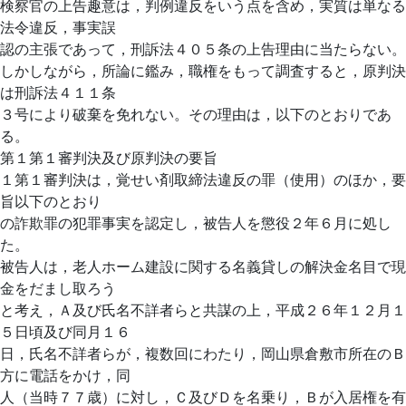
検察官の上告趣意は，判例違反をいう点を含め，実質は単なる
法令違反，事実誤
認の主張であって，刑訴法４０５条の上告理由に当たらない。
しかしながら，所論に鑑み，職権をもって調査すると，原判決
は刑訴法４１１条
３号により破棄を免れない。その理由は，以下のとおりであ
る。
第１第１審判決及び原判決の要旨
１第１審判決は，覚せい剤取締法違反の罪（使用）のほか，要
旨以下のとおり
の詐欺罪の犯罪事実を認定し，被告人を懲役２年６月に処し
た。
被告人は，老人ホーム建設に関する名義貸しの解決金名目で現
金をだまし取ろう
と考え，Ａ及び氏名不詳者らと共謀の上，平成２６年１２月１
５日頃及び同月１６
日，氏名不詳者らが，複数回にわたり，岡山県倉敷市所在のＢ
方に電話をかけ，同
人（当時７７歳）に対し，Ｃ及びＤを名乗り，Ｂが入居権を有