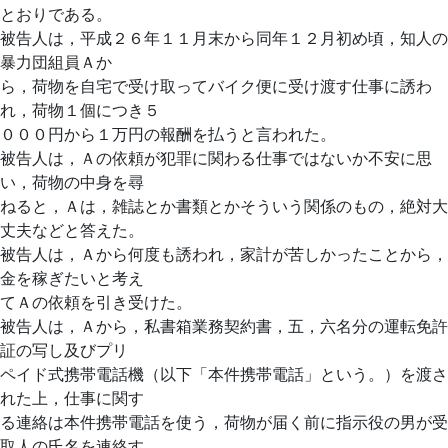
とおりである。
被告人は，平成２６年１１月末から同年１２月初め頃，知人の
暴力団組員Ａか
ら，荷物を自宅で受け取ってバイク便に受け渡す仕事に誘わ
れ，荷物１個につき５
０００円から１万円の報酬を払うと言われた。
被告人は，Ａの依頼が犯罪に関わる仕事ではないか不安に思
い，荷物の中身を尋
ねると，Ａは，雑誌とか書類とかそういう関係のもの，絶対大
丈夫などと答えた。
被告人は，Ａから何度も誘われ，家計が苦しかったことから，
金を稼ぎたいと考え
てＡの依頼を引き受けた。
被告人は，Ａから，私書箱業務契約書，五，六名分の運転免許
証の写し及びプリ
ペイド式携帯電話機（以下「本件携帯電話」という。）を渡さ
れた上，仕事に関す
る連絡は本件携帯電話を使う，荷物が届く前に指示役の男が受
取人の氏名を連絡す