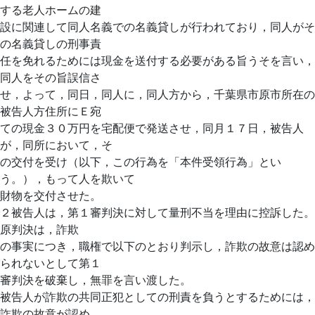
する老人ホームの建
設に関連して同人名義での名義貸しが行われており，同人がそ
の名義貸しの刑事責
任を免れるためには現金を送付する必要がある旨うそを言い，
同人をその旨誤信さ
せ，よって，同日，同人に，同人方から，千葉県市原市所在の
被告人方住所にＥ宛
ての現金３０万円を宅配便で発送させ，同月１７日，被告人
が，同所において，そ
の交付を受け（以下，この行為を「本件受領行為」とい
う。），もって人を欺いて
財物を交付させた。
２被告人は，第１審判決に対して量刑不当を理由に控訴した。
原判決は，詐欺
の事実につき，職権で以下のとおり判示し，詐欺の故意は認め
られないとして第１
審判決を破棄し，無罪を言い渡した。
被告人が詐欺の共同正犯としての刑責を負うとするためには，
詐欺の故意が認め