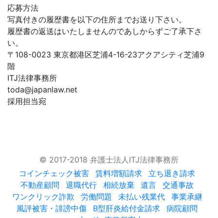
応募方法
写真付きの履歴書を以下の住所までお送り下さい。
履歴書の返送はいたしませんのであしからずご了承下さ
い。
〒108-0023 東京都港区芝浦4-16-23アクアシティ芝浦9
階
ITJ法律事務所
toda@japanlaw.net
採用担当宛
© 2017-2018 弁護士法人ITJ法律事務所
コインチェック被害
賃料増額請求
立ち退き請求
不動産顧問
退職代行
相続放棄
遺言
交通事故
ワンクリック詐欺
労働問題
未払い残業代
事業承継
風評被害・誹謗中傷
B型肝炎給付金請求
病院顧問