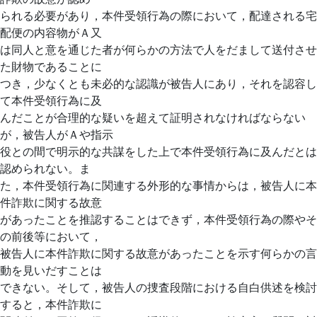
られる必要があり，本件受領行為の際において，配達される宅
配便の内容物がＡ又
は同人と意を通じた者が何らかの方法で人をだまして送付させ
た財物であることに
つき，少なくとも未必的な認識が被告人にあり，それを認容し
て本件受領行為に及
んだことが合理的な疑いを超えて証明されなければならない
が，被告人がＡや指示
役との間で明示的な共謀をした上で本件受領行為に及んだとは
認められない。ま
た，本件受領行為に関連する外形的な事情からは，被告人に本
件詐欺に関する故意
があったことを推認することはできず，本件受領行為の際やそ
の前後等において，
被告人に本件詐欺に関する故意があったことを示す何らかの言
動を見いだすことは
できない。そして，被告人の捜査段階における自白供述を検討
すると，本件詐欺に