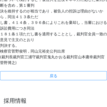
断を含め，第１審判
決を維持するのが相当であり，被告人の控訴は理由がないか
ら，同法４１３条ただ
し書，４１４条，３９６条によりこれを棄却し，当審における
訴訟費用につき同法
１８１条１項ただし書を適用することとし，裁判官全員一致の
意見で主文のとおり
判決する。
検察官菅野俊明，同山元裕史公判出席
(裁判長裁判官三浦守裁判官鬼丸かおる裁判官山本庸幸裁判官
菅野博之)
戻る
採用情報