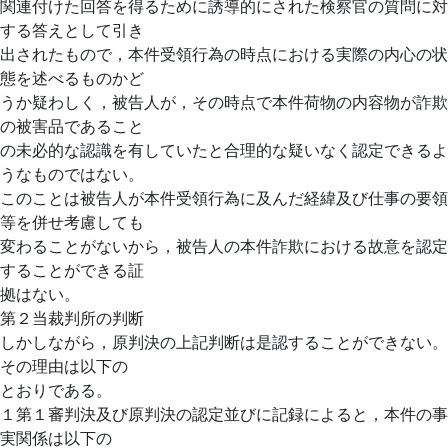
関連付けた回答を得るために誘導的にされた検察官の質問に対
する答えとして引き
出されたもので，本件受領行為の時点における実際の内心の状
態を述べるものかど
うか疑わしく，被告人が，その時点で本件荷物の内容物が詐欺
の被害品であること
の未必的な認識を有していたと合理的な疑いなく認定できるよ
うなものではない。
このことは被告人が本件受領行為に及んだ経緯及び仕事の要領
等を併せ考慮しても
変わることがないから，被告人の本件詐欺における故意を認定
することができる証
拠はない。
第２当裁判所の判断
しかしながら，原判決の上記判断は是認することができない。
その理由は以下の
とおりである。
１第１審判決及び原判決の認定並びに記録によると，本件の事
実関係は以下の