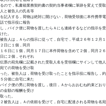
るので，私書箱業務契約書の契約当事者欄に筆跡を変えて受取
人と被告人の氏名等
を記入する，荷物は絶対に開けない，荷物受領後に本件携帯電
話で指示役に報告
し，バイク便に荷物を渡したらＡにも連絡するなどの指示を受
けた。
被告人は，Ａらの指示に従って，自宅で，平成２６年１２月１
２日に１個，同月
１６日に１個，同月１７日に本件荷物を含めて２個，同月２６
日に２個，それぞれ
伝票の宛先欄に記載された受取人名を受領欄にサインして他人
宛ての荷物を受け取
った。被告人は，荷物を受け取ったことを指示役に報告し，約
５分後に自宅に来た
バイク便の男に荷物を渡し，後日，Ａからおおむね約束どおり
の金額の報酬を受け
取った。
２被告人は，Ａの依頼を受けて，自宅に配達される荷物を名宛