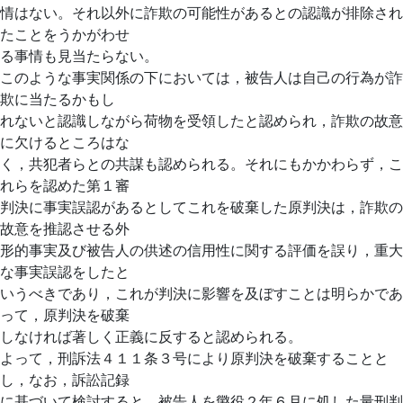
情はない。それ以外に詐欺の可能性があるとの認識が排除され
たことをうかがわせ
る事情も見当たらない。
このような事実関係の下においては，被告人は自己の行為が詐
欺に当たるかもし
れないと認識しながら荷物を受領したと認められ，詐欺の故意
に欠けるところはな
く，共犯者らとの共謀も認められる。それにもかかわらず，こ
れらを認めた第１審
判決に事実誤認があるとしてこれを破棄した原判決は，詐欺の
故意を推認させる外
形的事実及び被告人の供述の信用性に関する評価を誤り，重大
な事実誤認をしたと
いうべきであり，これが判決に影響を及ぼすことは明らかであ
って，原判決を破棄
しなければ著しく正義に反すると認められる。
よって，刑訴法４１１条３号により原判決を破棄することと
し，なお，訴訟記録
に基づいて検討すると，被告人を懲役２年６月に処した量刑判