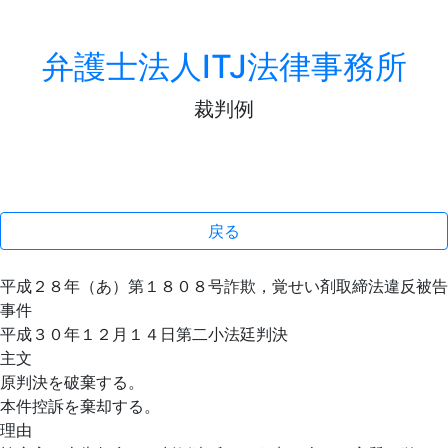
弁護士法人ITJ法律事務所
裁判例
戻る
平成２８年（あ）第１８０８号詐欺，覚せい剤取締法違反被告
事件
平成３０年１２月１４日第二小法廷判決
主文
原判決を破棄する。
本件控訴を棄却する。
理由