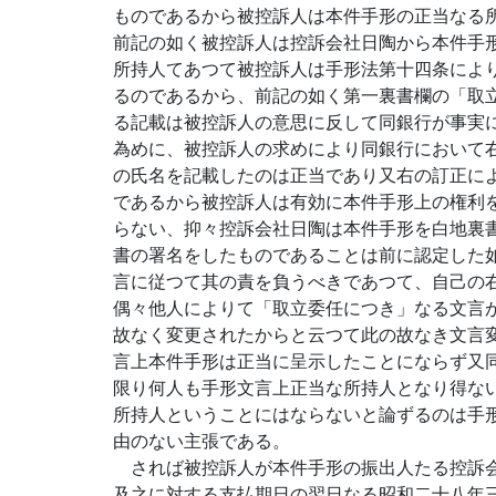
ものであるから被控訴人は本件手形の正当なる
前記の如く被控訴人は控訴会社日陶から本件手
所持人てあつて被控訴人は手形法第十四条によ
るのであるから、前記の如く第一裏書欄の「取
る記載は被控訴人の意思に反して同銀行が事実
為めに、被控訴人の求めにより同銀行において
の氏名を記載したのは正当であり又右の訂正に
であるから被控訴人は有効に本件手形上の権利
らない、抑々控訴会社日陶は本件手形を白地裏
書の署名をしたものであることは前に認定した
言に従つて其の責を負うべきであつて、自己の
偶々他人によりて「取立委任につき」なる文言
故なく変更されたからと云つて此の故なき文言
言上本件手形は正当に呈示したことにならず又
限り何人も手形文言上正当な所持人となり得な
所持人ということにはならないと論ずるのは手
由のない主張である。
されば被控訴人が本件手形の振出人たる控訴会
及之に対する支払期日の翌日なる昭和二十八年