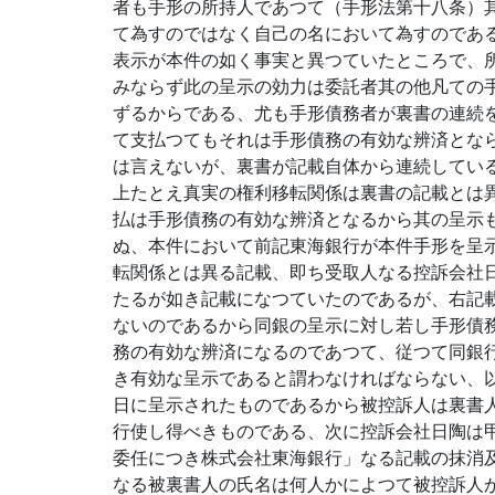
者も手形の所持人であつて（手形法第十八条）
て為すのではなく自己の名において為すのであ
表示が本件の如く事実と異つていたところで、
みならず此の呈示の効力は委託者其の他凡ての
ずるからである、尤も手形債務者が裏書の連続
て支払つてもそれは手形債務の有効な辨済とな
は言えないが、裏書が記載自体から連続してい
上たとえ真実の権利移転関係は裏書の記載とは
払は手形債務の有効な辨済となるから其の呈示
ぬ、本件において前記東海銀行が本件手形を呈
転関係とは異る記載、即ち受取人なる控訴会社
たるが如き記載になつていたのであるが、右記
ないのであるから同銀の呈示に対し若し手形債
務の有効な辨済になるのであつて、従つて同銀
き有効な呈示であると謂わなければならない、
日に呈示されたものであるから被控訴人は裏書
行使し得べきものである、次に控訴会社日陶は
委任につき株式会社東海銀行」なる記載の抹消
なる被裏書人の氏名は何人かによつて被控訴人