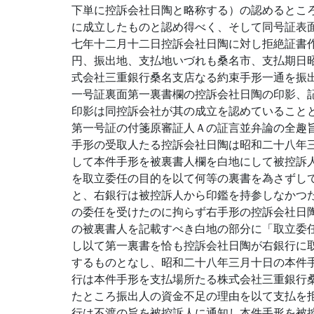
下単に控訴会社日陶と略称する）の認めるとこ
に成立したものと認め得べく、そして同号証表
七年十二月十二日控訴会社日陶に対し拒絶証書
円、振出地、支払地いづれも桑名市、支払期日
式会社三重銀行桑名支店なる約束手形一通を振
一号証裏面第一裏書欄の控訴会社日陶の印影、
印影は同控訴会社が其の成立を認めていること
第一号証の付箋原審証人Ａの証言並弁論の全趣
手形の受取人たる控訴会社日陶は昭和二十八年
して本件手形を被裏書人欄を白地にして被控訴
を取立委任の目的を以て何等の裏書を為さずし
と、右銀行は被控訴人から印鑑を持参しなかつ
の委任を受けたのに拘らず右手形の控訴会社日
の被裏書人を記載すべき白地の部分に「取立委
し以て第一裏書を恰も控訴会社日陶が右銀行に
するものとなし、昭和二十八年三月十日の本件
行は本件手形を支払場所たる株式会社三重銀行
たところ振出人の資金不足の理由を以て支払を
行は不渡の旨を被控訴人に通知し本件手形を被