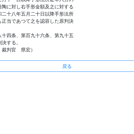
日陶に対し右手形金額及之に対する
和二十八年五月二十日以降手形法所
も正当であつて之を認容した原判決
十四条、第百九十六条、第九十五
判決する。
 裁判官 県宏）
戻る