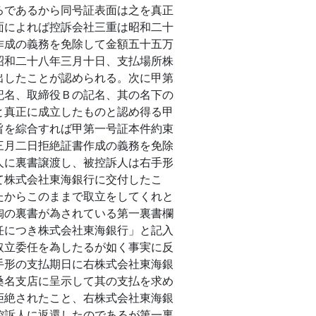
ろであるから同号証表面は之を真正
面によれば控訴会社三重は昭和二十
作成の義務を免除して金額五十五万
昭和二十八年三月十日、支払場所株
出したことが認められる。次に甲第
記名、取締役Ｂの記名、其の名下の
と真正に成立したものと認め得る甲
旨を綜合すれば甲第一号証本件約束
三月二日拒絶証書作成の義務を免除
人に裏書譲渡し、被控訴人は右手形
て株式会社東海銀行に交付したこ
たからこのままで取立をしてくれと
陶の裏書が為されている第一裏書欄
任につき株式会社東海銀行」と記入
取立委任を為したるが如く事実に反
手形の支払期日に右株式会社東海銀
桑名支店に呈示して其の支払を求め
拒絶されたこと、右株式会社東海銀
控訴人に返還したのであるが第一裏