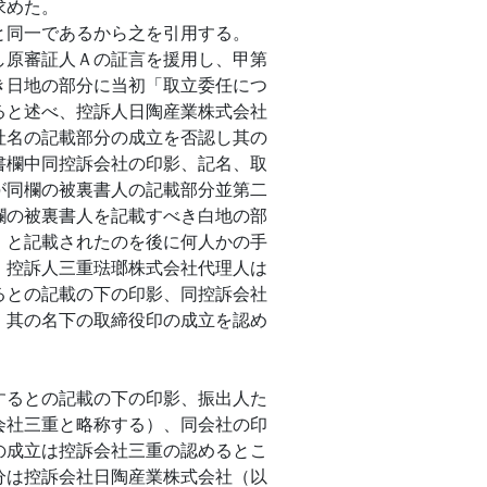
求めた。
同一であるから之を引用する。
原審証人Ａの証言を援用し、甲第
き日地の部分に当初「取立委任につ
ると述べ、控訴人日陶産業株式会社
社名の記載部分の成立を否認し其の
書欄中同控訴会社の印影、記名、取
が同欄の被裏書人の記載部分並第二
欄の被裏書人を記載すべき白地の部
」と記載されたのを後に何人かの手
、控訴人三重琺瑯株式会社代理人は
るとの記載の下の印影、同控訴会社
、其の名下の取締役印の成立を認め
るとの記載の下の印影、振出人た
会社三重と略称する）、同会社の印
の成立は控訴会社三重の認めるとこ
分は控訴会社日陶産業株式会社（以