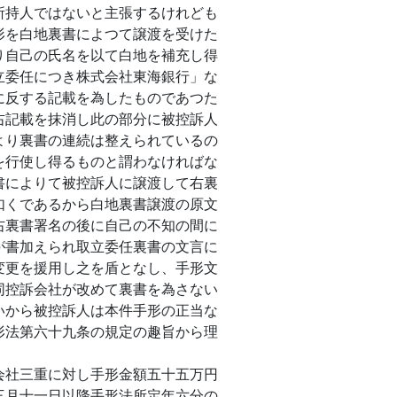
所持人ではないと主張するけれども
形を白地裏書によつて譲渡を受けた
り自己の氏名を以て白地を補充し得
立委任につき株式会社東海銀行」な
に反する記載を為したものであつた
右記載を抹消し此の部分に被控訴人
より裏書の連続は整えられているの
を行使し得るものと謂わなければな
書によりて被控訴人に譲渡して右裏
如くであるから白地裏書譲渡の原文
右裏書署名の後に自己の不知の間に
が書加えられ取立委任裏書の文言に
変更を援用し之を盾となし、手形文
同控訴会社が改めて裏書を為さない
いから被控訴人は本件手形の正当な
形法第六十九条の規定の趣旨から理
社三重に対し手形金額五十五万円
三月十一日以降手形法所定年六分の