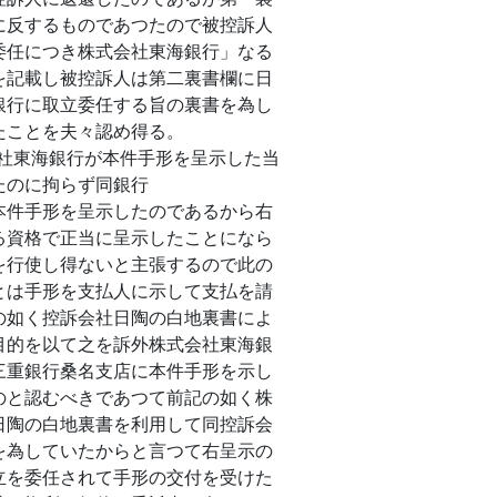
に反するものであつたので被控訴人
委任につき株式会社東海銀行」なる
を記載し被控訴人は第二裏書欄に日
銀行に取立委任する旨の裏書を為し
たことを夫々認め得る。
社東海銀行が本件手形を呈示した当
たのに拘らず同銀行
本件手形を呈示したのであるから右
る資格で正当に呈示したことになら
を行使し得ないと主張するので此の
とは手形を支払人に示して支払を請
の如く控訴会社日陶の白地裏書によ
目的を以て之を訴外株式会社東海銀
三重銀行桑名支店に本件手形を示し
のと認むべきであつて前記の如く株
日陶の白地裏書を利用して同控訴会
を為していたからと言つて右呈示の
立を委任されて手形の交付を受けた