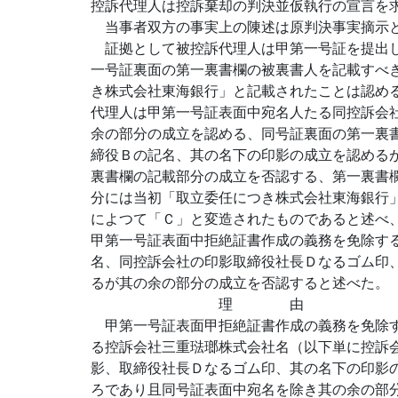
控訴代理人は控訴棄却の判決並仮執行の宣言を
当事者双方の事実上の陳述は原判決事実摘示と
証拠として被控訴代理人は甲第一号証を提出し
一号証裏面の第一裏書欄の被裏書人を記載すべ
き株式会社東海銀行」と記載されたことは認め
代理人は甲第一号証表面中宛名人たる同控訴会
余の部分の成立を認める、同号証裏面の第一裏
締役Ｂの記名、其の名下の印影の成立を認める
裏書欄の記載部分の成立を否認する、第一裏書
分には当初「取立委任につき株式会社東海銀行
によつて「Ｃ」と変造されたものであると述べ
甲第一号証表面中拒絶証書作成の義務を免除す
名、同控訴会社の印影取締役社長Ｄなるゴム印
るが其の余の部分の成立を否認すると述べた。
理 由
甲第一号証表面甲拒絶証書作成の義務を免除す
る控訴会社三重琺瑯株式会社名（以下単に控訴
影、取締役社長Ｄなるゴム印、其の名下の印影
ろであり且同号証表面中宛名を除き其の余の部