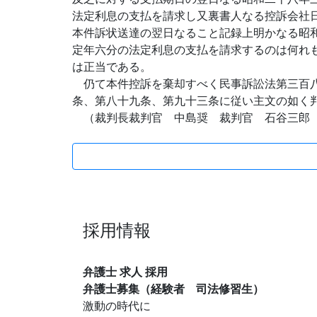
法定利息の支払を請求し又裏書人なる控訴会社
本件訴状送達の翌日なること記録上明かなる昭
定年六分の法定利息の支払を請求するのは何れ
は正当である。
仍て本件控訴を棄却すべく民事訴訟法第三百八
条、第八十九条、第九十三条に従い主文の如く
（裁判長裁判官 中島奨 裁判官 石谷三郎
採用情報
弁護士 求人 採用
弁護士募集（経験者 司法修習生）
激動の時代に