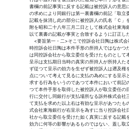
書欄の前記事実に反する記載は被控訴人の意思
の求めにより同銀行は第一裏書欄の前記「取立
記載を抹消し此の部分に被控訴人の氏名「Ｃ」
附を昭和二十八年三月二日として株式会社東海
以て裏書の記載が事実と合致するように訂正し
<要旨第一・二>そこで控訴会社日陶は株式会
時控訴会社日陶は本件手形の所持人ではな
かつ
は同控訴会社から取立委任を受けたものとして
呈示は支払期日当時の真実の所持人が所持人た
ず従つて呈示の効力を生ぜず被控訴人は遡及権
点について考えて見るに支払の為めにする呈示
求する行為をいうのであつて本件において前記
つて本件手形を取得した被控訴人が取立委任の
行に交付し同銀行が支払場所なる訴外株式会社
て支払を求めた以上右は有効な呈示があつたも
式会社東海銀行が右呈示を為すに当り控訴会社
社から取立委任を受けた如く真実に反する記載
効力に何等の影響があるものではない、蓋し取