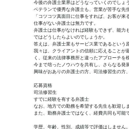
今後の弁護士業界はどうなっていくのでしょ
ベテランで優秀な弁護士も、営業が苦手な先
「コツコツ真面目に仕事をすれば、お客が来
仕事がない弁護士は無力です。
弁護士は仕事がなければ経験もできず、能力
ではどうしたらよいのでしょうか。
答えは、弁護士業もサービス業であるという
我々は、クライアントの信頼に応えることが
く、従来の法律事務所と違ったアプローチを
今まで培ったノウハウを共有し、さらなる発
興味がおありの弁護士の方、司法修習生の方
応募資格
司法修習生
すでに経験を有する弁護士
なお、地方での勤務を希望する先生も歓迎し
また、勤務弁護士ではなく、経費共同も可能
学歴、年齢、性別、成績等で評価はしません