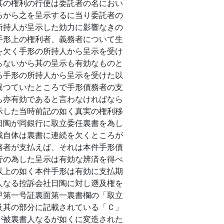
其の権利の行使は委託者の名におい
るから之を呈示するに当り委託者の
所持人が呈示した効力に影響なきの
手形上の権利者、義務者について生
を欠く手形の所持人から呈示を受け
らないから其の呈示も有効なものと
る手形の所持人から呈示を受けた以
異つていたところで手形債務者の支
も亦有効であると言わなければなら
示した当時前記の如く真実の権利移
日陶が同銀行に取立委任裏書を為し
載自体は裏書に連続を欠くところが
務者が支払えば、それは本件手形債
行の為した呈示は有効な辨済を得べ
以上の如く本件手形は有効に支払期
人なる控訴会社日陶に対し遡及権を
甲第一号証裏面第一裏書欄の「取立
及其の部分に記載されている「Ｃ」
が被裏書人なるが如くに変造された