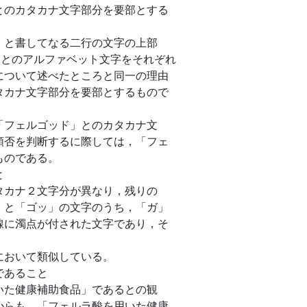
とのカタカナ文字部分を要部とする
」と書してなる二行の文字の上部
X」とのアルファベット文字をそれぞれ
について述べたところと同一の理由
タカナ文字部分を要部とするもので
「フェルゴッド」とのカタカナ文
類否を判断するに際しては，「フェ
ものである。
と
タカナ２文字分が異なり，残りの
」と「ゴッ」の文字のうち，「ガ」
線に濁点が付された文字であり，そ
において類似している。
であること
いた健康補助食品」であるとの観
からも，「フェルラ酸を用いた健康