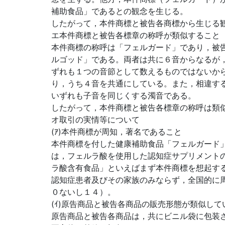
補助食品」であるとの観念を生じる。
したがって，本件商標と被告各商標から生じる
エ本件商標と被告各標章の称呼が類似すること
本件商標の称呼は「フェルガード」であり，被
ルゴッド」である。両者は共に６音からなるが
ずれも１つの音節として数えるものではないか
り，うち４音を共通にしている。また，相違す
いずれも子音を同じくする濁音である。
したがって，本件商標と被告各標章の称呼は類
オ取引の実情等について
(ｱ)本件商標が周知，著名であること
本件商標を付した健康補助食品「フェルガード
は，フェルラ酸を使用した認知症サプリメント
ラ酸含有食品」といえばまず本件商標を想起す
認知症患者及びその家族のみならず，全国的に
０ないし１４）。
(ｲ)原告商品と被告各商品の販売形態が類似して
原告商品と被告各商品は，共にビニル袋に包装