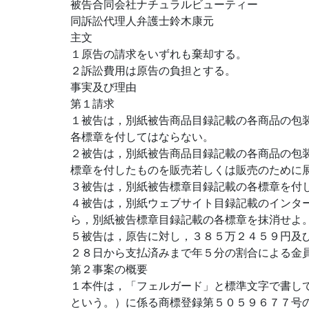
被告合同会社ナチュラルビューティー
同訴訟代理人弁護士鈴木康元
主文
１原告の請求をいずれも棄却する。
２訴訟費用は原告の負担とする。
事実及び理由
第１請求
１被告は，別紙被告商品目録記載の各商品の包
各標章を付してはならない。
２被告は，別紙被告商品目録記載の各商品の包
標章を付したものを販売若しくは販売のために
３被告は，別紙被告標章目録記載の各標章を付
４被告は，別紙ウェブサイト目録記載のインタ
ら，別紙被告標章目録記載の各標章を抹消せよ
５被告は，原告に対し，３８５万２４５９円及
２８日から支払済みまで年５分の割合による金
第２事案の概要
１本件は，「フェルガード」と標準文字で書し
という。）に係る商標登録第５０５９６７７号