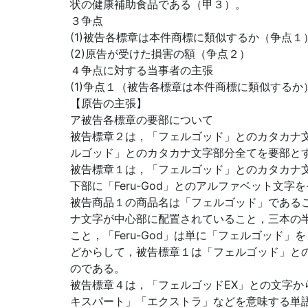
状の健康補助食品である（甲３）。
３争点
(1)被告各標章は本件商標に類似するか（争点１
(2)原告が受けた損害の額（争点２）
４争点に対する当事者の主張
(1)争点１（被告各標章は本件商標に類似するか
【原告の主張】
ア被告各標章の要部について
被告標章２は，「フェルゴッド」とのカタカナ
ルゴッド」とのカタカナ文字部分全てを要部と
被告標章１は，「フェルゴッド」とのカタカナ
下部に「Feru-God」とのアルファベット文
被告商品１の商品名は「フェルゴッド」である
ナ文字が中心部に配置されていること，三本の
こと，「Feru-God」は単に「フェルゴッド
どからして，被告標章１は「フェルゴッド」と
のである。
被告標章４は，「フェルゴッドEX」との文字か
キスパート」「エクストラ」などを意味する単