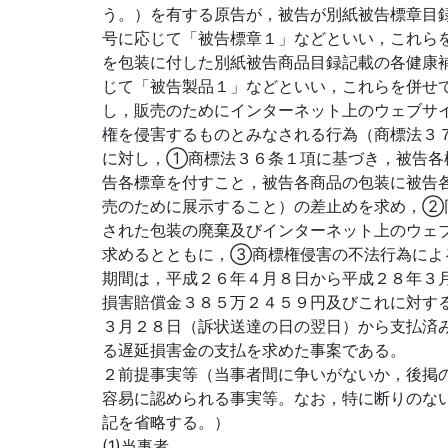
う。）を有する原告が，被告が別紙被告標章目
号に応じて「被告標章１」などといい，これら
を包装に付した別紙被告商品目録記載の各健康
じて「被告製品１」などといい，これらを併せ
し，販売のためにインターネット上のウェブサ
権を侵害するものとみなされる行為（商標法３
に対し，①商標法３６条１項に基づき，被告各
告各標章を付すこと，被告各商品の包装に被告
売のために展示すること）の差止めを求め，②
された包装の廃棄及びインターネット上のウェ
求めるとともに，③商標権侵害の不法行為によ
期間は，平成２６年４月８日から平成２８年３
損害賠償金３８５万２４５９円及びこれに対す
３月２８日（訴状送達の日の翌日）から支払済
る遅延損害金の支払を求めた事案である。
２前提事実等（当事者間に争いがないか，後掲
容易に認められる事実等。なお，特に断りのな
記を省略する。）
(1)当事者