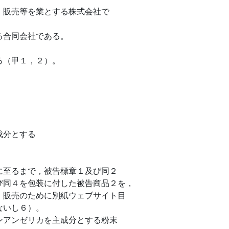
，販売等を業とする株式会社で
る合同会社である。
る（甲１，２）。
成分とする
に至るまで，被告標章１及び同２
び同４を包装に付した被告商品２を，
，販売のために別紙ウェブサイト目
ないし６）。
ンアンゼリカを主成分とする粉末