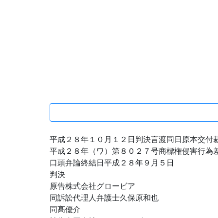
平成２８年１０月１２日判決言渡同日原本交付
平成２８年（ワ）第８０２７号商標権侵害行為
口頭弁論終結日平成２８年９月５日
判決
原告株式会社グロービア
同訴訟代理人弁護士久保原和也
同髙優介