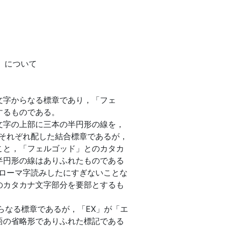
）
）について
文字からなる標章であり，「フェ
するものである。
文字の上部に三本の半円形の線を，
字をそれぞれ配した結合標章であるが，
こと，「フェルゴッド」とのカタカ
半円形の線はありふれたものである
」をローマ字読みしたにすぎないことな
のカタカナ文字部分を要部とするも
らなる標章であるが，「EX」が「エ
語の省略形でありふれた標記である