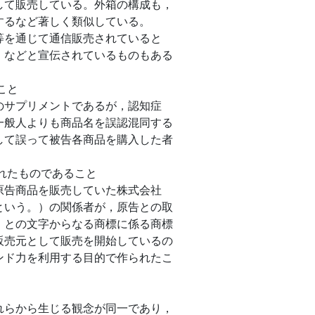
して販売している。外箱の構成も，
するなど著しく類似している。
等を通じて通信販売されていると
」などと宣伝されているものもある
こと
のサプリメントであるが，認知症
一般人よりも商品名を誤認混同する
して誤って被告各商品を購入した者
られたものであること
原告商品を販売していた株式会社
という。）の関係者が，原告との取
」との文字からなる商標に係る商標
販売元として販売を開始しているの
ンド力を利用する目的で作られたこ
れらから生じる観念が同一であり，