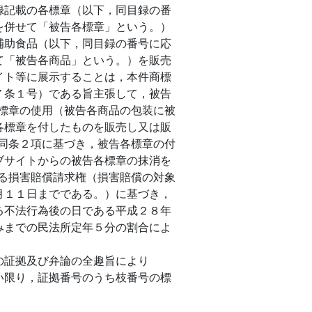
録記載の各標章（以下，同目録の番
を併せて「被告各標章」という。）
補助食品（以下，同目録の番号に応
て「被告各商品」という。）を販売
イト等に展示することは，本件商標
７条１号）である旨主張して，被告
標章の使用（被告各商品の包装に被
各標章を付したものを販売し又は販
同条２項に基づき，被告各標章の付
ブサイトからの被告各標章の抹消を
る損害賠償請求権（損害賠償の対象
月１１日までである。）に基づき，
る不法行為後の日である平成２８年
みまでの民法所定年５分の割合によ
の証拠及び弁論の全趣旨により
い限り，証拠番号のうち枝番号の標