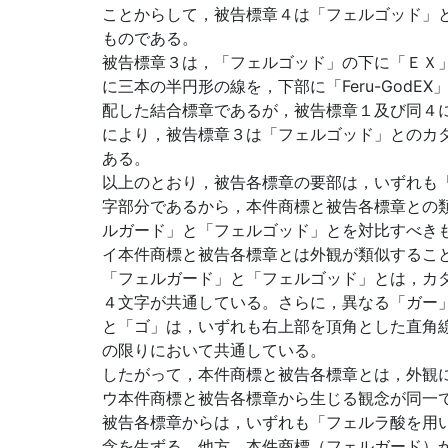
ことからして，被告標章４は「フェルゴッド」
ものである。
被告標章３は，「フェルゴッド」の下に「ＥＸ
に三本の半円形の線を，下部に「Feru-GodE
配した結合標章であるが，被告標章１及び同４
により，被告標章３は「フェルゴッド」とのカ
ある。
以上のとおり，被告各標章の要部は，いずれも
字部分であるから，本件商標と被告各標章との
ルガード」と「フェルゴッド」とを対比すべき
イ本件商標と被告各標章とは外観が類似するこ
「フェルガード」と「フェルゴッド」とは，カ
４文字が共通している。さらに，異なる「ガー
と「ゴ」は，いずれも右上部を頂角とした直角
の限りにおいて共通している。
したがって，本件商標と被告各標章とは，外観
ウ本件商標と被告各標章から生じる観念が同一
被告各標章からは，いずれも「フェルラ酸を用
念を生ずる。他方，本件商標（フェルガード）