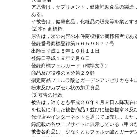
ア原告は，サプリメント，健康補助食品の製造
ある。
イ被告は，健康食品，化粧品の販売等を業とす
(2)本件商標権
原告は，次の内容の本件商標権の商標権者であ
登録番号商標登録第５０５９６７７号
出願日平成１８年１０月１１日
登録日平成１９年７月６日
登録商標フェルガード（標準文字）
商品及び役務の区分第２９類
指定商品フェルラ酸とガーデンアンゼリカを主
粉末及びカプセル状の加工食品
(3)被告の行為
被告は，遅くとも平成２６年４月８日以降現在
を包装に付した被告商品１並びに被告標章３及
代理店やインターネットを通じて販売し，また
録記載の各ウェブサイトに展示している（甲３
被告各商品は，少なくともフェルラ酸とガーデ