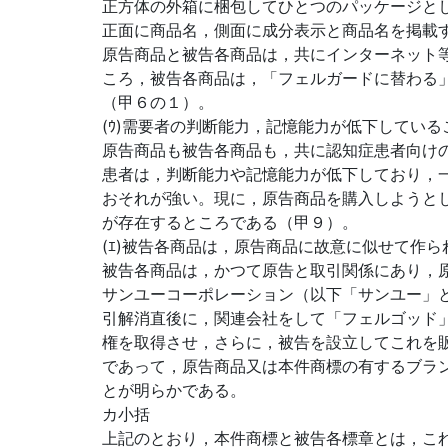
正方体の外箱に梱包してひとつのパッケージと
正面に商品名，側面に成分表示と商品名を掲載
原告商品と被告各商品は，共にインターネット
ころ，被告各商品は，「フェルガードに替わる
（甲６の１）。
(ｳ)需要者の判断能力，記憶能力が低下している
原告商品も被告各商品も，共に認知症患者向け
患者は，判断能力や記憶能力が低下しており，
おそれが強い。現に，原告商品を購入しようと
が存在するところである（甲９）。
(ｴ)被告各商品は，原告商品に故意に似せて作
被告各商品は，かつて原告と取引関係にあり，
サンユーコーポレーション（以下「サンユー」
引解消直後に，関連会社をして「フェルゴッド
権を取得させ，さらに，被告を設立してこれを
であって，原告商品又は本件商標の有するブラ
とが明らかである。
カ小括
上記のとおり，本件商標と被告各標章とは，こ