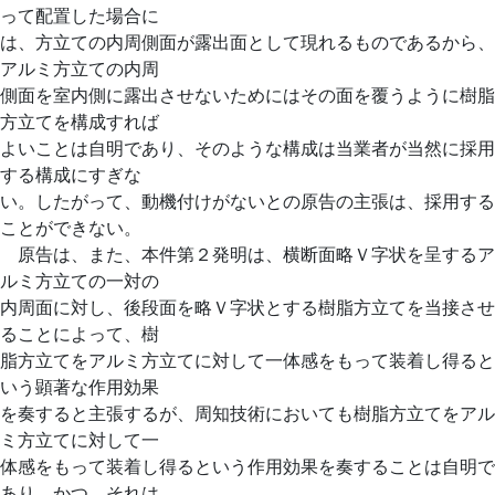
って配置した場合に
は、方立ての内周側面が露出面として現れるものであるから、
アルミ方立ての内周
側面を室内側に露出させないためにはその面を覆うように樹脂
方立てを構成すれば
よいことは自明であり、そのような構成は当業者が当然に採用
する構成にすぎな
い。したがって、動機付けがないとの原告の主張は、採用する
ことができない。
原告は、また、本件第２発明は、横断面略Ｖ字状を呈するア
ルミ方立ての一対の
内周面に対し、後段面を略Ｖ字状とする樹脂方立てを当接させ
ることによって、樹
脂方立てをアルミ方立てに対して一体感をもって装着し得ると
いう顕著な作用効果
を奏すると主張するが、周知技術においても樹脂方立てをアル
ミ方立てに対して一
体感をもって装着し得るという作用効果を奏することは自明で
あり、かつ、それは