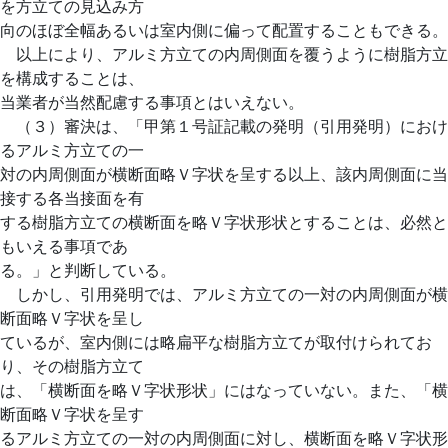
を方立ての見込み方
向のほぼ全幅あるいは室内側に偏って配置することもできる。
以上により、アルミ方立ての内周側面を覆うように樹脂方立
を構成することは、
当業者が当然配慮する事項とはいえない。
（３）審決は、「甲第１号証記載の発明（引用発明）におけ
るアルミ方立ての一
対の内周側面が横断面略Ｖ字状を呈する以上、該内周側面に当
接する各当接面を有
する樹脂方立ての横断面を略Ｖ字状形状とすることは、必然と
もいえる事項であ
る。」と判断している。
しかし、引用発明では、アルミ方立ての一対の内周側面が横
断面略Ｖ字状を呈し
ているが、室内側には略扁平な樹脂方立てが取付けられてお
り、その樹脂方立て
は、「横断面を略Ｖ字状形状」にはなっていない。また、「横
断面略Ｖ字状を呈す
るアルミ方立ての一対の内周側面に対し、横断面を略Ｖ字状形