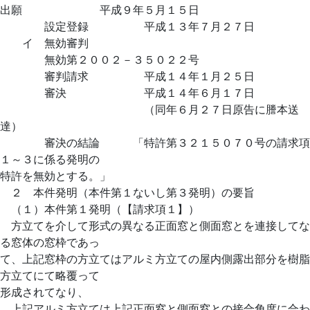
出願 平成９年５月１５日
設定登録 平成１３年７月２７日
イ 無効審判
無効第２００２－３５０２２号
審判請求 平成１４年１月２５日
審決 平成１４年６月１７日
（同年６月２７日原告に謄本送
達）
審決の結論 「特許第３２１５０７０号の請求項
１～３に係る発明の
特許を無効とする。」
２ 本件発明（本件第１ないし第３発明）の要旨
（１）本件第１発明（【請求項１】）
方立てを介して形式の異なる正面窓と側面窓とを連接してな
る窓体の窓枠であっ
て、上記窓枠の方立てはアルミ方立ての屋内側露出部分を樹脂
方立てにて略覆って
形成されてなり、
上記アルミ方立ては上記正面窓と側面窓との接合角度に合わ