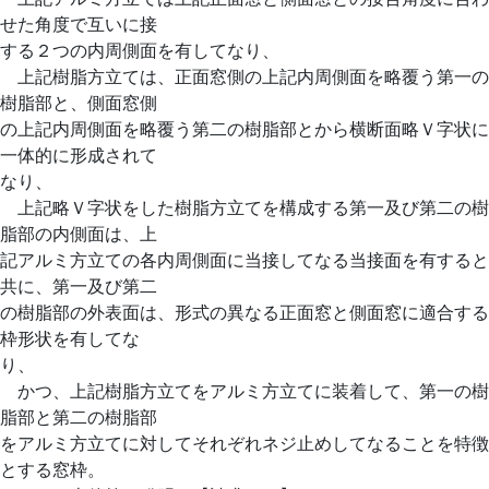
せた角度で互いに接
する２つの内周側面を有してなり、
上記樹脂方立ては、正面窓側の上記内周側面を略覆う第一の
樹脂部と、側面窓側
の上記内周側面を略覆う第二の樹脂部とから横断面略Ｖ字状に
一体的に形成されて
なり、
上記略Ｖ字状をした樹脂方立てを構成する第一及び第二の樹
脂部の内側面は、上
記アルミ方立ての各内周側面に当接してなる当接面を有すると
共に、第一及び第二
の樹脂部の外表面は、形式の異なる正面窓と側面窓に適合する
枠形状を有してな
り、
かつ、上記樹脂方立てをアルミ方立てに装着して、第一の樹
脂部と第二の樹脂部
をアルミ方立てに対してそれぞれネジ止めしてなることを特徴
とする窓枠。