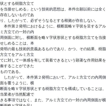
状とする樹脂方立て
を当接せしめる」という技術的思想は、本件出願以前には全く
存在しないものであ
り、したがって、必ずそうなるとする根拠が存在しない。
本件第２発明におけるように、横断面略Ｖ字状を呈するアル
ミ方立ての一対の内
周側面に対し、横断面を略Ｖ字状形状とする樹脂方立てを当接
せしめることは、本
発明の最も技術的意義あるものであり、かつ、その結果、樹脂
方立てをアルミ方立
てに対して一体感を有して装着できるという顕著な作用効果を
奏することができた
ものである。
したがって、本件第２発明において、アルミ方立ての内周側
面を覆うように、横
断面を略Ｖ字状形状とする樹脂方立てを構成していることは、
当業者が当然配慮で
きる事項ではなく、また、アルミ方立ての一対の内周側面が横
断面略Ｖ字状を呈し