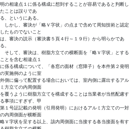
明の相違点１に係る構成に想到することが容易であると判断し
たことは誤りであ
る、というにある。
しかし、審決が「略Ｖ字状」の点まで含めて周知技術と認定
したものでないこと
は、審決の説示（審決書５頁４行～１９行）から明らかであ
る。
そして、審決は、樹脂方立ての横断面を「略Ｖ字状」とする
ことを含む相違点１
に係る構成について、「各窓の面材（窓障子）を本件第２発明
の実施例のように室
外側に偏って配置する場合においては、室内側に露出するアル
ミ方立ての内周側面
を覆うように樹脂方立てを構成することは当業者が当然配慮す
る事項にすぎず、甲
第１号証記載の発明（引用発明）におけるアルミ方立ての一対
の内周側面が横断面
略Ｖ字状を呈する以上、該内周側面に当接する各当接面を有す
る樹脂方立ての横断