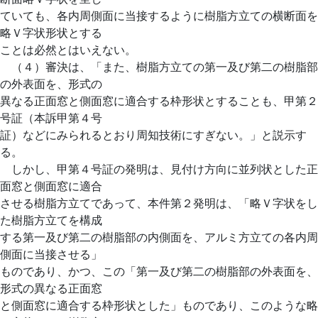
ていても、各内周側面に当接するように樹脂方立ての横断面を
略Ｖ字状形状とする
ことは必然とはいえない。
（４）審決は、「また、樹脂方立ての第一及び第二の樹脂部
の外表面を、形式の
異なる正面窓と側面窓に適合する枠形状とすることも、甲第２
号証（本訴甲第４号
証）などにみられるとおり周知技術にすぎない。」と説示す
る。
しかし、甲第４号証の発明は、見付け方向に並列状とした正
面窓と側面窓に適合
させる樹脂方立てであって、本件第２発明は、「略Ｖ字状をし
た樹脂方立てを構成
する第一及び第二の樹脂部の内側面を、アルミ方立ての各内周
側面に当接させる」
ものであり、かつ、この「第一及び第二の樹脂部の外表面を、
形式の異なる正面窓
と側面窓に適合する枠形状とした」ものであり、このような略