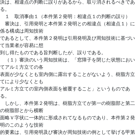
決は、相違点の判断に誤りがあるから、取り消されるべきであ
る。
１ 取消事由１（本件第２発明：相違点１の判断の誤り）
審決は、引用発明と本件第２発明との相違点（相違点１）に
係る構成は周知技術
であるとして、本件第２発明は引用発明及び周知技術に基づい
て当業者が容易に想
到し得たものである旨判断したが、誤りである。
（１）審決のいう周知技術は、「窓障子を閉じた状態におい
てアルミ方立ての各
表面が少なくとも室内側に露出することがないよう、樹脂方立
てにより少なくとも
アルミ方立ての室内側表面を被覆すること」というものであ
る。
しかし、本件第２発明は、樹脂方立てが第一の樹脂部と第二
の樹脂部とから横断
面略Ｖ字状に一体的に形成されてなるものであり、本件第２発
明のこのような技術
的要素は、引用発明及び審決が周知技術の例として挙げる甲第