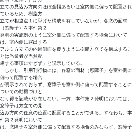
立ての見込み方向のほぼ全幅あるいは室内側に偏って配置され
ているため、樹脂方
立てが相違点１に挙げた構成を有していないが、各窓の面材
（窓障子）を本件第２
発明の実施例のように室外側に偏って配置する場合において
は、室内側に露出する
アルミ方立ての内周側面を覆うように樹脂方立てを構成するこ
とは当業者が当然配
慮する事項にすぎず」と説示している。
しかし、引用刊行物には、各窓の面材（窓障子）を室外側に
偏って配置する場合
が明示されておらず、窓障子を室外側に偏って配置することに
ついての動機づけと
なり得る記載が存在しない。一方、本件第２発明においては、
窓障子は方立ての見
込み方向の任意の位置に配置することができる。すなわち、本
件第２発明において
は、窓障子を室外側に偏って配置する場合のみならず、窓障子