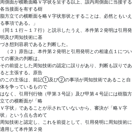
周側面が横断面略Ｖ字状を呈する以上、該内周側面に当接する
各当接面を有する樹
脂方立ての横断面を略Ｖ字状形状とすることは、必然ともいえ
る事項である。」
（同１１行～１７行）と説示したうえ、本件第２発明は引用発
明及び周知技術に基
づき想到容易であると判断した。
（２）原告は、本件第２発明と引用発明との相違点１につい
ての審決の判断は、
その前提とした周知技術の認定に誤りがあり、判断も誤りであ
ると主張する。原告
のこの主張は、前記①及び②の事項が周知技術であること自
体を争っているもので
はなく、引用刊行物（甲第３号証）及び甲第４号証には樹脂方
立ての横断面が「略
Ｖ字状」であることが示されていないから、審決が「略Ｖ字
状」という点も含めて
周知技術と認定し、これを前提として、引用発明に周知技術に
適用して本件第２発