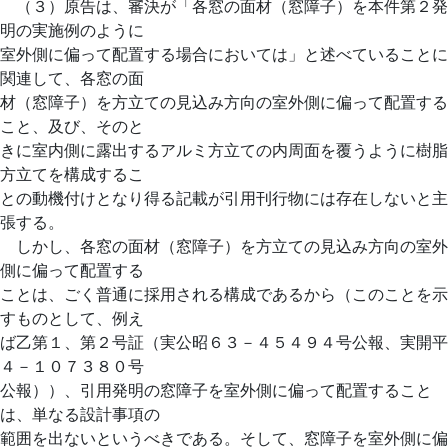
（３）原告は、審決が「各窓の面材（窓障子）を本件第２発
明の実施例のように
室外側に偏って配置する場合においては」と述べていることに
関連して、各窓の面
材（窓障子）を方立ての見込み方向の室外側に偏って配置する
こと、及び、そのと
きに室内側に露出するアルミ方立ての内周面を覆うように樹脂
方立てを構成するこ
との動機付けとなり得る記載が引用刊行物には存在しないと主
張する。
しかし、各窓の面材（窓障子）を方立ての見込み方向の室外
側に偏って配置する
ことは、ごく普通に採用される構成であるから（このことを示
すものとして、例え
ば乙第１、第２号証（実公昭６３－４５４９４号公報、実開平
４－１０７３８０号
公報））、引用発明の窓障子を室外側に偏って配置すること
は、単なる設計事項の
範囲を出ないというべきである。そして、窓障子を室外側に偏