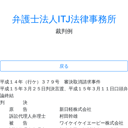
弁護士法人ITJ法律事務所
裁判例
戻る
平成１４年（行ケ）３７９号 審決取消請求事件
平成１５年３月２５日判決言渡、平成１５年３月１１日口頭弁
論終結
判 決
原 告 新日軽株式会社
訴訟代理人弁理士 村田幹雄
被 告 ワイケイケイエーピー株式会社