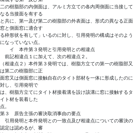
二の樹脂部の内側面は、アルミ方立ての各内周側面に当接して
なる当接面を有する
と共に、第一及び第二の樹脂部の外表面は、形式の異なる正面
窓と側面窓に適合す
る枠形状を有して」いるのに対し、引用発明の構成はそのよう
になっていない点。
イ 本件第３発明と引用発明との相違点
前記相違点１に加えて、次の相違点２。
（相違点２）本件第３発明では、樹脂方立ての第一の樹脂部又
は第二の樹脂部に正
面窓又は側面窓に接触自在のタイト部材を一体に形成したのに
対し、引用発明で
は、樹脂方立てにタイト材接着溝を設け該溝に窓に接触するタ
イト材を装着した
点。
第３ 原告主張の審決取消事由の要点
引用発明と本件発明との一致点及び相違点についての審決の
認定は認めるが、審