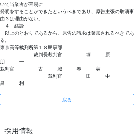
いて当業者が容易に
発明をすることができたというべきであり、原告主張の取消事
由３は理由がない。
４ 結論
以上のとおりであるから、原告の請求は棄却されるべきであ
る。
東京高等裁判所第１８民事部
裁判長裁判官 塚 原
朋 一
裁判官 古 城 春 実
裁判官 田 中
昌 利
戻る
採用情報