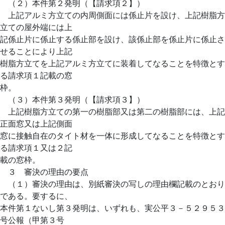
（２）本件第２発明（【請求項２】）
上記アルミ方立ての内周側面には係止片を設け、上記樹脂方
立ての屋外端には上
記係止片に係止する係止部を設け、該係止部を係止片に係止さ
せることにより上記
樹脂方立てを上記アルミ方立てに装着してなることを特徴とす
る請求項１記載の窓
枠。
（３）本件第３発明（【請求項３】）
上記樹脂方立ての第一の樹脂部又は第二の樹脂部には、上記
正面窓又は上記側面
窓に接触自在のタイト材を一体に形成してなることを特徴とす
る請求項１又は２記
載の窓枠。
３ 審決の理由の要点
（１）審決の理由は、別紙審決の写しの理由欄記載のとおり
である。要するに、
本件第１ないし第３発明は、いずれも、実公平３－５２９５３
号公報（甲第３号