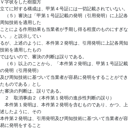
Ｖ字状をした樹脂方
立てに対する構成は、甲第４号証には一切記載されていない。
（５）審決は「甲第１号証記載の発明（引用発明）に上記各
周知技術を適用した
ことによる作用効果も当業者が予期し得る程度のものにすぎな
い。」と説示してい
るが、上述のように、本件第２発明は、引用発明に上記各周知
技術を適用したもの
ではないので、審決の判断は誤りである。
（６）以上のことから、「本件第２発明は、甲第１号証記載
の発明（引用発明）
及び周知技術に基づいて当業者が容易に発明をすることができ
たものである」とし
た審決の判断は、誤りである。
２ 取消事由２（本件第１発明の進歩性判断の誤り）
本件第１発明は、本件第２発明を含むものであり、かつ、上
述したように、その
本件第２発明は、引用発明及び周知技術に基づいて当業者が容
易に発明をすること