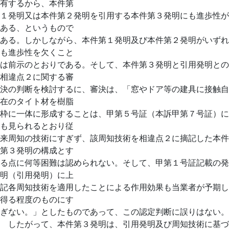
有するから、本件第
１発明又は本件第２発明を引用する本件第３発明にも進歩性が
ある、というもので
ある。しかしながら、本件第１発明及び本件第２発明がいずれ
も進歩性を欠くこと
は前示のとおりである。そして、本件第３発明と引用発明との
相違点２に関する審
決の判断を検討するに、審決は、「窓やドア等の建具に接触自
在のタイト材を樹脂
枠に一体に形成することは、甲第５号証（本訴甲第７号証）に
も見られるとおり従
来周知の技術にすぎず、該周知技術を相違点２に摘記した本件
第３発明の構成とす
る点に何等困難は認められない。そして、甲第１号証記載の発
明（引用発明）に上
記各周知技術を適用したことによる作用効果も当業者が予期し
得る程度のものにす
ぎない。」としたものであって、この認定判断に誤りはない。
したがって、本件第３発明は、引用発明及び周知技術に基づ