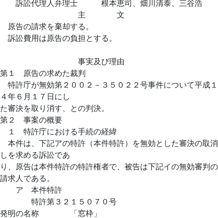
訴訟代理人弁理士 根本恵司、畑川清泰、三谷浩
主 文
原告の請求を棄却する。
訴訟費用は原告の負担とする。
事実及び理由
第１ 原告の求めた裁判
特許庁が無効第２００２－３５０２２号事件について平成１
４年６月１７日にし
た審決を取り消す、との判決。
第２ 事案の概要
１ 特許庁における手続の経緯
本件は、下記アの特許（本件特許）を無効とした審決の取消
しを求める訴訟であ
り、原告は本件特許の特許権者で、被告は下記イの無効審判の
請求人である。
ア 本件特許
特許第３２１５０７０号
発明の名称 「窓枠」