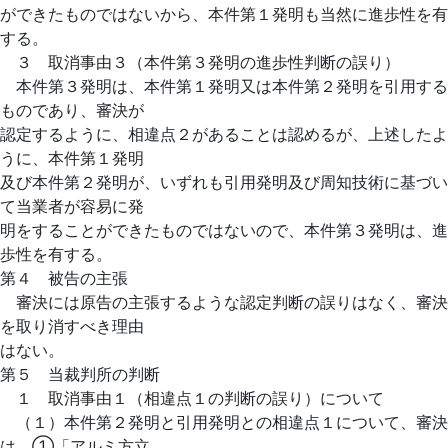
ができたものではないから、本件第１発明も当然に進歩性を有
する。
３ 取消事由３（本件第３発明の進歩性判断の誤り）
本件第３発明は、本件第１発明又は本件第２発明を引用する
ものであり、審決が
認定するように、相違点２があることは認めるが、上述したよ
うに、本件第１発明
及び本件第２発明が、いずれも引用発明及び周知技術に基づい
て当業者が容易に発
明をすることができたものではないので、本件第３発明は、進
歩性を有する。
第４ 被告の主張
審決には原告の主張するような認定判断の誤りはなく、審決
を取り消すべき理由
はない。
第５ 当裁判所の判断
１ 取消事由１（相違点１の判断の誤り）について
（１）本件第２発明と引用発明との相違点１について、審決
は、①「アルミ方立