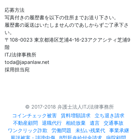
応募方法
写真付きの履歴書を以下の住所までお送り下さい。
履歴書の返送はいたしませんのであしからずご了承下さ
い。
〒108-0023 東京都港区芝浦4-16-23アクアシティ芝浦9
階
ITJ法律事務所
toda@japanlaw.net
採用担当宛
© 2017-2018 弁護士法人ITJ法律事務所
コインチェック被害
賃料増額請求
立ち退き請求
不動産顧問
退職代行
相続放棄
遺言
交通事故
ワンクリック詐欺
労働問題
未払い残業代
事業承継
風評被害・誹謗中傷
B型肝炎給付金請求
病院顧問