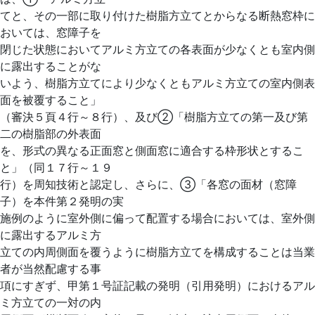
てと、その一部に取り付けた樹脂方立てとからなる断熱窓枠に
おいては、窓障子を
閉じた状態においてアルミ方立ての各表面が少なくとも室内側
に露出することがな
いよう、樹脂方立てにより少なくともアルミ方立ての室内側表
面を被覆すること」
（審決５頁４行～８行）、及び②「樹脂方立ての第一及び第
二の樹脂部の外表面
を、形式の異なる正面窓と側面窓に適合する枠形状とするこ
と」（同１７行～１９
行）を周知技術と認定し、さらに、③「各窓の面材（窓障
子）を本件第２発明の実
施例のように室外側に偏って配置する場合においては、室外側
に露出するアルミ方
立ての内周側面を覆うように樹脂方立てを構成することは当業
者が当然配慮する事
項にすぎず、甲第１号証記載の発明（引用発明）におけるアル
ミ方立ての一対の内