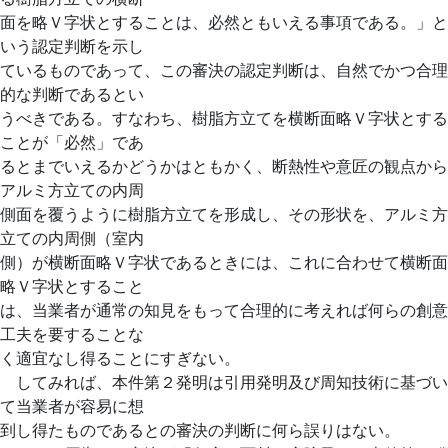
面を略Ｖ字状とすることは、必然ともいえる事項である。」と
いう認定判断を示し
ているものであって、この審決の認定判断は、自然でかつ合理
的な判断であるとい
うべきである。すなわち、樹脂方立てを横断面略Ｖ字状とする
ことが「必然」であ
るとまでいえるかどうかはともかく、断熱性や意匠の観点から
アルミ方立ての内周
側面を覆うように樹脂方立てを形成し、その形状を、アルミ方
立ての内周側（室内
側）が横断面略Ｖ字状であるときには、これに合わせて横断面
略Ｖ字状とすること
は、当業者が通常の知見をもって合理的に考えれば何らの創意
工夫を要することな
く適宜なし得ることにすぎない。
してみれば、本件第２発明は引用発明及び周知技術に基づい
て当業者が容易に想
到し得たものであるとの審決の判断に何ら誤りはない。