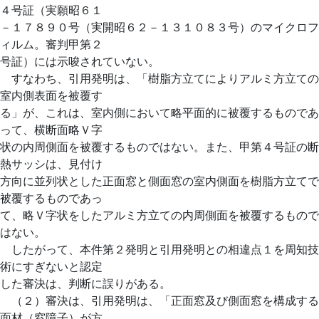
４号証（実願昭６１
－１７８９０号（実開昭６２－１３１０８３号）のマイクロフ
ィルム。審判甲第２
号証）には示唆されていない。
すなわち、引用発明は、「樹脂方立てによりアルミ方立ての
室内側表面を被覆す
る」が、これは、室内側において略平面的に被覆するものであ
って、横断面略Ｖ字
状の内周側面を被覆するものではない。また、甲第４号証の断
熱サッシは、見付け
方向に並列状とした正面窓と側面窓の室内側面を樹脂方立てで
被覆するものであっ
て、略Ｖ字状をしたアルミ方立ての内周側面を被覆するもので
はない。
したがって、本件第２発明と引用発明との相違点１を周知技
術にすぎないと認定
した審決は、判断に誤りがある。
（２）審決は、引用発明は、「正面窓及び側面窓を構成する
面材（窓障子）が方