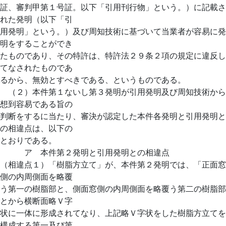
証、審判甲第１号証。以下「引用刊行物」という。）に記載さ
れた発明（以下「引
用発明」という。）及び周知技術に基づいて当業者が容易に発
明をすることができ
たものであり、その特許は、特許法２９条２項の規定に違反し
てなされたものであ
るから、無効とすべきである、というものである。
（２）本件第１ないし第３発明が引用発明及び周知技術から
想到容易である旨の
判断をするに当たり、審決が認定した本件各発明と引用発明と
の相違点は、以下の
とおりである。
ア 本件第２発明と引用発明との相違点
（相違点１）「樹脂方立て」が、本件第２発明では、「正面窓
側の内周側面を略覆
う第一の樹脂部と、側面窓側の内周側面を略覆う第二の樹脂部
とから横断面略Ｖ字
状に一体に形成されてなり、上記略Ｖ字状をした樹脂方立てを
構成する第一及び第