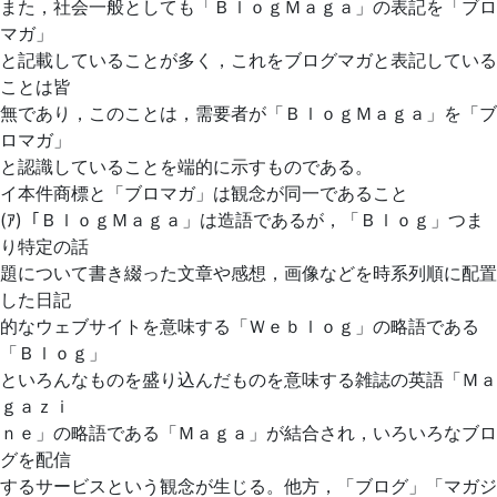
また，社会一般としても「ＢｌｏｇＭａｇａ」の表記を「ブロ
マガ」
と記載していることが多く，これをブログマガと表記している
ことは皆
無であり，このことは，需要者が「ＢｌｏｇＭａｇａ」を「ブ
ロマガ」
と認識していることを端的に示すものである。
イ本件商標と「ブロマガ」は観念が同一であること
(ｱ)「ＢｌｏｇＭａｇａ」は造語であるが，「Ｂｌｏｇ」つま
り特定の話
題について書き綴った文章や感想，画像などを時系列順に配置
した日記
的なウェブサイトを意味する「Ｗｅｂｌｏｇ」の略語である
「Ｂｌｏｇ」
といろんなものを盛り込んだものを意味する雑誌の英語「Ｍａ
ｇａｚｉ
ｎｅ」の略語である「Ｍａｇａ」が結合され，いろいろなブロ
グを配信
するサービスという観念が生じる。他方，「ブログ」「マガジ