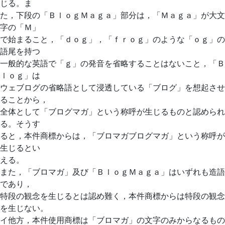
じる。ま
た，下段の「ＢｌｏｇＭａｇａ」部分は，「Ｍａｇａ」が大文
字の「Ｍ」
で始まること，「ｄｏｇ」，「ｆｒｏｇ」のような「ｏｇ」の
語尾を持つ
一般的な英語で「ｇ」の発音を省略することはないこと，「Ｂ
ｌｏｇ」は
ウェブログの省略語として浸透している「ブログ」を想起させ
ることから，
全体として「ブログマガ」という称呼が生じるものと認められ
る。そうす
ると，本件商標からは，「ブロマガブログマガ」という称呼が
生じるとい
える。
また，「ブロマガ」及び「ＢｌｏｇＭａｇａ」はいずれも造語
であり，
特段の観念を生じるとは認め難く，本件商標からは特段の観念
を生じない。
イ他方，本件使用商標は「ブロマガ」の文字のみからなるもの