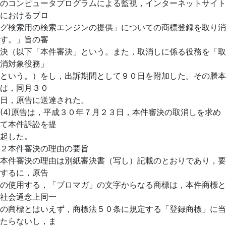
のコンピュータプログラムによる監視，インターネットサイト
におけるブロ
グ検索用の検索エンジンの提供」についての商標登録を取り消
す。」旨の審
決（以下「本件審決」という。また，取消しに係る役務を「取
消対象役務」
という。）をし，出訴期間として９０日を附加した。その謄本
は，同月３０
日，原告に送達された。
(4)原告は，平成３０年７月２３日，本件審決の取消しを求め
て本件訴訟を提
起した。
２本件審決の理由の要旨
本件審決の理由は別紙審決書（写し）記載のとおりであり，要
するに，原告
の使用する，「ブロマガ」の文字からなる商標は，本件商標と
社会通念上同一
の商標とはいえず，商標法５０条に規定する「登録商標」に当
たらないし，ま