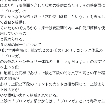
により行う映像面を介した役務の提供に当たり，その映像面に
「ブロマガ」の
文字からなる商標（以下「本件使用商標」という。）を表示し
て役務を提供し
ていたものであるから，原告は要証期間内に本件使用商標を使
用していたもの
と認められる。
３商標の同一性について
(1)ア本件商標は，前記第２の１(1)のとおり，ゴシック体風の
「ブロマガ」
の片仮名とセンチュリー体風の「ＢｌｏｇＭａｇａ」の欧文字
を上下２段
に配置した商標であり，上段と下段の間は文字の高さの半分程
度の間隔が
あり，上段と下段のフォントの大きさは概ね同じで，上段より
下段の方が
やや横幅が大きく構成されている。
上段の「ブロマガ」部分からは，「ブロマガ」という称呼が生