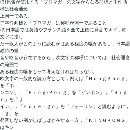
(3)原告が使用する「ブロマガ」の文字からなる商標と本件商
標は社会通念
上同一である。
ア本件商標と「ブロマガ」は称呼が同一であること
(ｱ)日本語では英語やフランス語を全て正確に発音できず，欧
文字に接し
た一般人がどのように読むかはある程度の幅があるし，日本語
独特の発
音や略音が存在するから，欧文字の称呼については，社会通念
の範囲で
ある程度の幅をもって考えなければならない。
欧文字の一般的な読み方として，例えば「ＨｏｎｇＫｏｎｇ」
を「ホ
ンコン」，「Ｐｉｎｇ-Ｐｏｎｇ」を「ピンポン」，「Ｓｉｇ
ｎ」を「サ
イン」，「Ｆｏｒｅｉｇｎ」を「フォーリン」と読むように，
「ｇ」を
発音しない例がしばしば存在する一方，「ＫＩＮＧＫＯＮＧ」
はキン