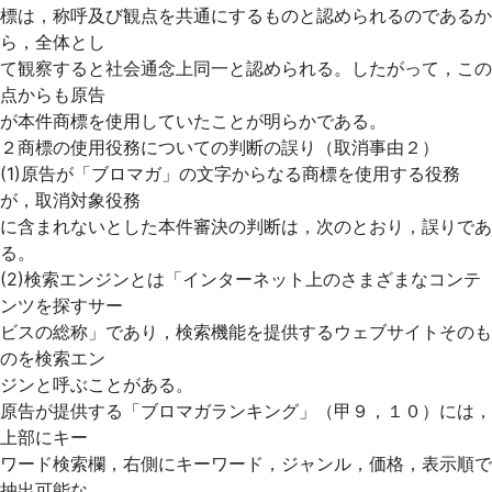
標は，称呼及び観点を共通にするものと認められるのであるか
ら，全体とし
て観察すると社会通念上同一と認められる。したがって，この
点からも原告
が本件商標を使用していたことが明らかである。
２商標の使用役務についての判断の誤り（取消事由２）
(1)原告が「ブロマガ」の文字からなる商標を使用する役務
が，取消対象役務
に含まれないとした本件審決の判断は，次のとおり，誤りであ
る。
(2)検索エンジンとは「インターネット上のさまざまなコンテ
ンツを探すサー
ビスの総称」であり，検索機能を提供するウェブサイトそのも
のを検索エン
ジンと呼ぶことがある。
原告が提供する「ブロマガランキング」（甲９，１０）には，
上部にキー
ワード検索欄，右側にキーワード，ジャンル，価格，表示順で
抽出可能な，