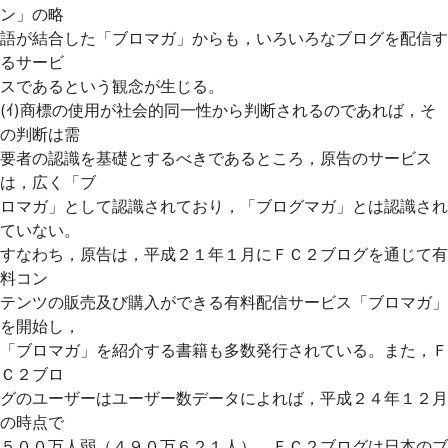
ン」の略
語が結合した「ブロマガ」からも，いろいろなブログを配信す
るサービ
スであるという観念が生じる。
(ｲ)商標の使用が社会的同一性から判断されるのであれば，そ
の判断は需
要者の認識を基礎とするべきであるところ，原告のサービス
は，広く「ブ
ロマガ」として認識されており，「ブログマガ」とは認識され
ていない。
すなわち，原告は，平成２１年１月にＦＣ２ブログを通じて有
料コン
テンツの販売及び購入ができる有料配信サービス「ブロマガ」
を開始し，
「ブロマガ」を紹介する書籍も多数発行されている。また，Ｆ
Ｃ２ブロ
グのユーザーはユーザー数データによれば，平成２４年１２月
の時点で
５００万人弱（４９０万６２１人），ＦＣ２ブログは日本のブ