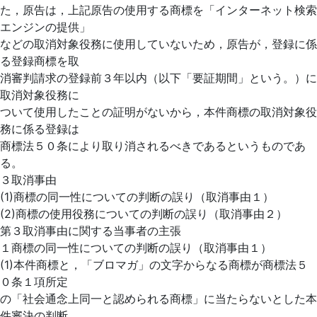
た，原告は，上記原告の使用する商標を「インターネット検索
エンジンの提供」
などの取消対象役務に使用していないため，原告が，登録に係
る登録商標を取
消審判請求の登録前３年以内（以下「要証期間」という。）に
取消対象役務に
ついて使用したことの証明がないから，本件商標の取消対象役
務に係る登録は
商標法５０条により取り消されるべきであるというものであ
る。
３取消事由
(1)商標の同一性についての判断の誤り（取消事由１）
(2)商標の使用役務についての判断の誤り（取消事由２）
第３取消事由に関する当事者の主張
１商標の同一性についての判断の誤り（取消事由１）
(1)本件商標と，「ブロマガ」の文字からなる商標が商標法５
０条１項所定
の「社会通念上同一と認められる商標」に当たらないとした本
件審決の判断