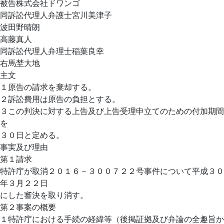
被告株式会社ドワンゴ
同訴訟代理人弁護士宮川美津子
波田野晴朗
高藤真人
同訴訟代理人弁理士稲葉良幸
右馬埜大地
主文
１原告の請求を棄却する。
２訴訟費用は原告の負担とする。
３この判決に対する上告及び上告受理申立てのための付加期間
を
３０日と定める。
事実及び理由
第１請求
特許庁が取消２０１６－３００７２２号事件について平成３０
年３月２２日
にした審決を取り消す。
第２事案の概要
１特許庁における手続の経緯等（後掲証拠及び弁論の全趣旨か