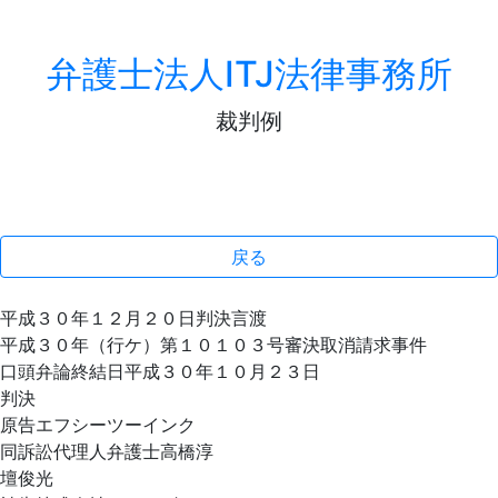
弁護士法人ITJ法律事務所
裁判例
戻る
平成３０年１２月２０日判決言渡
平成３０年（行ケ）第１０１０３号審決取消請求事件
口頭弁論終結日平成３０年１０月２３日
判決
原告エフシーツーインク
同訴訟代理人弁護士高橋淳
壇俊光