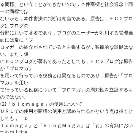
る商標」ということができないので，本件商標と社会通念上同
一の商標では
ないから，本件審決の判断は相当である。原告は，ＦＣ２ブロ
グはブログの
分野において著名であり，ブログのユーザーが利用する管理画
面には常に「ブ
ロマガ」の紹介がされていると主張するが，客観的な証拠はな
い。また，仮
にＦＣ２ブログが著名であったとしても，ＦＣ２ブログは原告
が「ブロマガ」
を用いて行っている役務とは異なるものであり，原告が「ブロ
マガ」を用い
て行っている役務について「ブロマガ」の周知性を立証するも
のではない。
(2)「ｂｌｏｍａｇａ」の使用について
ＵＲＬでの使用が商標の使用と認められるかという点は措くと
しても，「ｂ
ｌｏｍａｇａ」と「ＢｌｏｇＭａｇａ」は「ｇ」の有無におい
て外観上大き