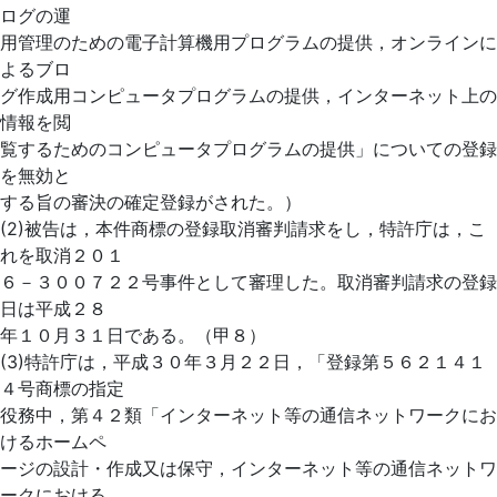
ログの運
用管理のための電子計算機用プログラムの提供，オンラインに
よるブロ
グ作成用コンピュータプログラムの提供，インターネット上の
情報を閲
覧するためのコンピュータプログラムの提供」についての登録
を無効と
する旨の審決の確定登録がされた。）
(2)被告は，本件商標の登録取消審判請求をし，特許庁は，こ
れを取消２０１
６－３００７２２号事件として審理した。取消審判請求の登録
日は平成２８
年１０月３１日である。（甲８）
(3)特許庁は，平成３０年３月２２日，「登録第５６２１４１
４号商標の指定
役務中，第４２類「インターネット等の通信ネットワークにお
けるホームペ
ージの設計・作成又は保守，インターネット等の通信ネットワ
ークにおける