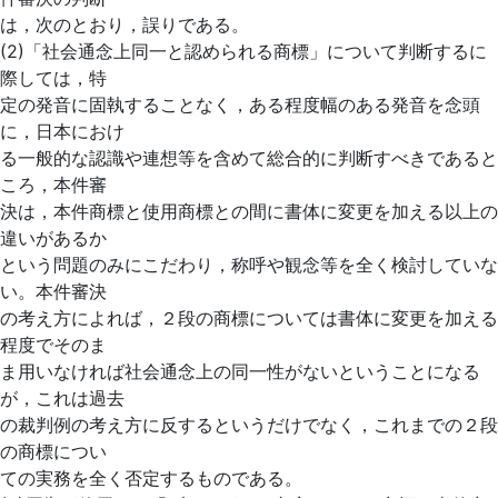
は，次のとおり，誤りである。
(2)「社会通念上同一と認められる商標」について判断するに
際しては，特
定の発音に固執することなく，ある程度幅のある発音を念頭
に，日本におけ
る一般的な認識や連想等を含めて総合的に判断すべきであると
ころ，本件審
決は，本件商標と使用商標との間に書体に変更を加える以上の
違いがあるか
という問題のみにこだわり，称呼や観念等を全く検討していな
い。本件審決
の考え方によれば，２段の商標については書体に変更を加える
程度でそのま
ま用いなければ社会通念上の同一性がないということになる
が，これは過去
の裁判例の考え方に反するというだけでなく，これまでの２段
の商標につい
ての実務を全く否定するものである。