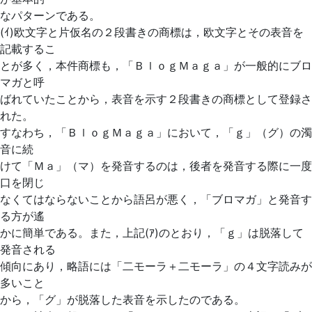
なパターンである。
(ｲ)欧文字と片仮名の２段書きの商標は，欧文字とその表音を
記載するこ
とが多く，本件商標も，「ＢｌｏｇＭａｇａ」が一般的にブロ
マガと呼
ばれていたことから，表音を示す２段書きの商標として登録さ
れた。
すなわち，「ＢｌｏｇＭａｇａ」において，「ｇ」（グ）の濁
音に続
けて「Ｍａ」（マ）を発音するのは，後者を発音する際に一度
口を閉じ
なくてはならないことから語呂が悪く，「ブロマガ」と発音す
る方が遙
かに簡単である。また，上記(ｱ)のとおり，「ｇ」は脱落して
発音される
傾向にあり，略語には「二モーラ＋二モーラ」の４文字読みが
多いこと
から，「グ」が脱落した表音を示したのである。