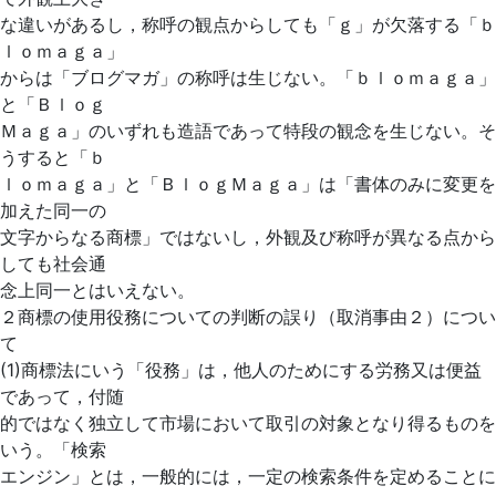
な違いがあるし，称呼の観点からしても「ｇ」が欠落する「ｂ
ｌｏｍａｇａ」
からは「ブログマガ」の称呼は生じない。「ｂｌｏｍａｇａ」
と「Ｂｌｏｇ
Ｍａｇａ」のいずれも造語であって特段の観念を生じない。そ
うすると「ｂ
ｌｏｍａｇａ」と「ＢｌｏｇＭａｇａ」は「書体のみに変更を
加えた同一の
文字からなる商標」ではないし，外観及び称呼が異なる点から
しても社会通
念上同一とはいえない。
２商標の使用役務についての判断の誤り（取消事由２）につい
て
(1)商標法にいう「役務」は，他人のためにする労務又は便益
であって，付随
的ではなく独立して市場において取引の対象となり得るものを
いう。「検索
エンジン」とは，一般的には，一定の検索条件を定めることに