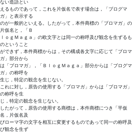
ない造語とい
えるものであって，これを片仮名で表す場合は，「ブログマ
ガ」と表示する
のが一般的といえる。したがって，本件商標の「ブロマガ」の
片仮名と，「Ｂ
ｌｏｇＭａｇａ」の欧文字とは同一の称呼及び観念を生ずるも
のということ
ができず，本件商標からは，その構成各文字に応じて「ブロマ
ガ」部分から
は「ブロマガ」，「ＢｌｏｇＭａｇａ」部分からは「ブログマ
ガ」の称呼を
生じ，特定の観念を生じない。
これに対し，原告の使用する「ブロマガ」からは「ブロマガ」
の称呼を生
じ，特定の観念を生じない。
したがって，原告の使用する商標は，本件商標につき「平仮
名，片仮名及
びローマ字の文字を相互に変更するものであって同一の称呼及
び観念を生ず