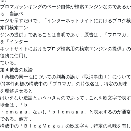
ブロマガランキングのページ自体が検索エンジンなのであるか
ら，当該ペ
ージを示すだけで，「インターネットサイトにおけるブログ検
索用検索エン
ジンの提供」であることは自明であり，原告は，「ブロマガ」
を「インター
ネットサイトにおけるブログ検索用の検索エンジンの提供」の
役務に使用し
ている。
第４被告の反論
１商標の同一性についての判断の誤り（取消事由１）について
(1)本件商標の構成中の「ブロマガ」の片仮名は，特定の意味
を理解させると
はいえない造語というべきものであって，これを欧文字で表す
場合は，「ｂ
ｒｏｍａｇａ」ないし「ｂｌｏｍａｇａ」と表示するのが通常
である。他方，
構成中の「ＢｌｏｇＭａｇａ」の欧文字も，特定の意味を有し