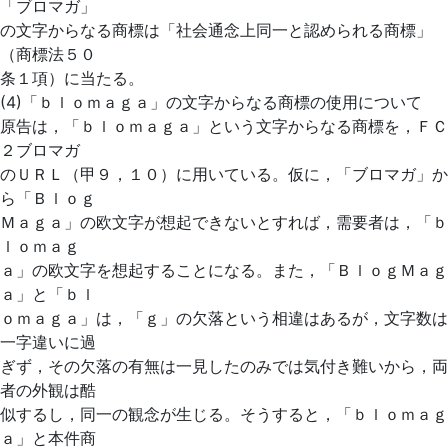
「ブロマガ」
の文字からなる商標は「社会通念上同一と認められる商標」
（商標法５０
条１項）に当たる。
(4)「ｂｌｏｍａｇａ」の文字からなる商標の使用について
原告は，「ｂｌｏｍａｇａ」という文字からなる商標を，ＦＣ
２ブロマガ
のＵＲＬ（甲９，１０）に用いている。仮に，「ブロマガ」か
ら「Ｂｌｏｇ
Ｍａｇａ」の欧文字が想起できないとすれば，需要者は，「ｂ
ｌｏｍａｇ
ａ」の欧文字を想起することになる。また，「ＢｌｏｇＭａｇ
ａ」と「ｂｌ
ｏｍａｇａ」は，「ｇ」の欠落という相違はあるが，文字数は
一字違いに過
ぎず，その欠落の有無は一見したのみでは気付き難いから，両
者の外観は酷
似するし，同一の観念が生じる。そうすると，「ｂｌｏｍａｇ
ａ」と本件商