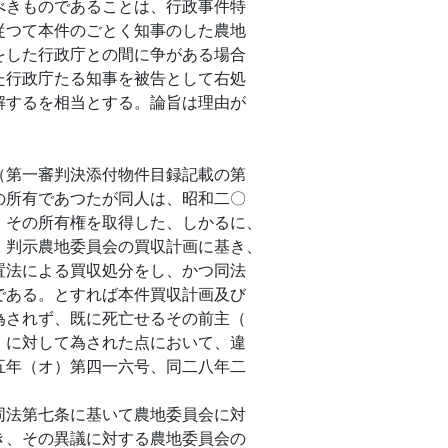
べきものであることは、行政事件特
従つて本件のごとく知事のした農地
をした行政庁との間に争がある場合
た行政庁たる知事を被告として右処
解するを相当とする。論旨は理由が
第一審判決添付物件目録記載の第
の所有であつたが同人は、昭和二〇
、その所有権を取得した、しかるに、
、判示農地委員会の買収計画に基き、
置法による買収処分をし、かつ同法
である。とすれば本件買収計画及び
為されず、既に死亡せるその前主（
）に対して為された点において、違
五年（オ）第四一六号、同二八年二
法第七条に基いて農地委員会に対
き、その異議に対する農地委員会の