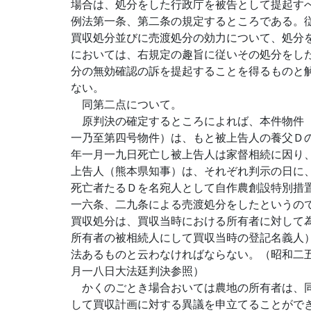
場合は、処分をした行政庁を被告として提起す
例法第一条、第二条の規定するところである。
買収処分並びに売渡処分の効力について、処分
においては、右規定の趣旨に従いその処分をし
分の無効確認の訴を提起することを得るものと
ない。
同第二点について。
原判決の確定するところによれば、本件物件（
一乃至第四号物件）は、もと被上告人の養父Ｄ
年一月一九日死亡し被上告人は家督相続に因り
上告人（熊本県知事）は、それぞれ判示の日に
死亡者たるＤを名宛人として自作農創設特別措
一六条、二九条による売渡処分をしたというの
買収処分は、買収当時における所有者に対して
所有者の被相続人にして買収当時の登記名義人
法あるものと云わなければならない。（昭和二
月一八日大法廷判決参照）
かくのごとき場合おいては農地の所有者は、同
して買収計画に対する異議を申立てることがで