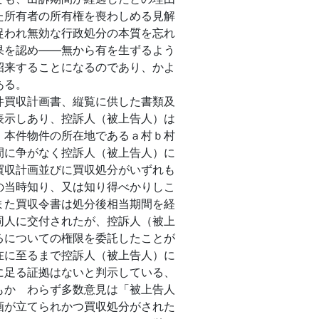
た所有者の所有権を喪わしめる見解
捉われ無効な行政処分の本質を忘れ
果を認め――無から有を生ずるよう
招来することになるのであり、かよ
ある。
買収計画書、縦覧に供した書類及
表示しあり、控訴人（被上告人）は
、本件物件の所在地であるａ村ｂ村
間に争がなく控訴人（被上告人）に
買収計画並びに買収処分がいずれも
の当時知り、又は知り得べかりしこ
また買収令書は処分後相当期間を経
同人に交付されたが、控訴人（被上
るについての権限を委託したことが
在に至るまで控訴人（被上告人）に
に足る証拠はないと判示している、
もかゝわらず多数意見は「被上告人
画が立てられかつ買収処分がされた