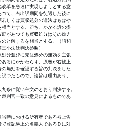
地改革を急速に実現しようとする意
あつて、右出訴期間を徒過した後に
画若しくは買収処分の違法はもはや
を相当とする。即ち、かかる訴の提
瑕疵があつても買収処分はその効力
ものと解するを相当とする。（昭和
第三小法廷判決参照）
処分並びに売渡処分の無効を主張
であるにかかわらず、原審が右被上
分の無効を確認する旨の判決をした
を誤つたもので、論旨は理由あり、
九条に従い主文のとおり判決する。
裁判官一致の意見によるものであ
当時における所有者である被上告
者で登記簿上の名義人であるＤに対