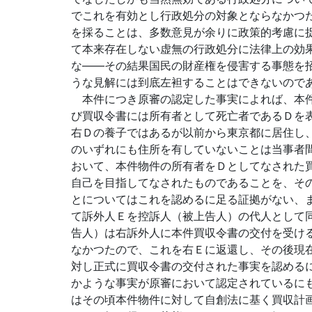
でこれを有効とし行政処分の対象とならなかつ
を採ることは、多数意見が余りに政策的考慮に
て本来存在しない虚無の行政処分に法律上の効
な――その結果国民の財産権を侵害する事態を
うな見解には到底左袒することはできないので
本件につき原審の認定した事実によれば、本件
び買収令書には所有者として死亡者であるＤを
右Ｄの養子ではあるが以前から東京都に居住し
のいずれにも住所を有していないことは当事者
おいて、本件物件の所有者をＤとしてなされた
自己を目指してなされたものであることを、そ
とについてはこれを認めるに足る証拠がない、
て訴外人Ｅを控訴人（被上告人）の代人として
告人）は右訴外人に本件買収令書の交付を受け
なかつたので、これを右Ｅに返還し、その後現
対し正式に買収令書の交付された事実を認める
かような事実が原審において認定されているに
はその頃本件物件に対して自創法に基く買収計