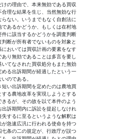
だけの理由で、本来無効である買収
不合理な結果を生じ、当然無効な行
ならない。いうまでもなく自創法に
地であるかどうか、もしくは在村地
要件に該当するかどうかを調査判断
査判断が所有者でないものを対象と
係においては買収計画の要素をなす
であり無効であることは多言を要し
基いてなされた買収処分もまた無効
定める出訴期間が経過したという一
ないのである。
短い出訴期間を定めたのは農地買
とする農地改革を実現しようとする
できるが、その故を以て本件のよう
お出訴期間内に訴訟を提起しなけれ
喪失するに至るというような解釈は
法が急速広汎に行われる使命を持つ
四七条の二の規定が、行政庁が誤つ
ても、出訴期間が経過したとの理由