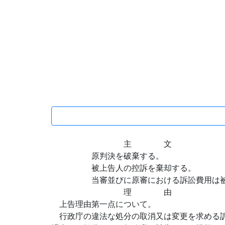
主 文
原判決を破棄する。
被上告人の控訴を棄却する。
当審並びに原審における訴訟費用は被上
理 由
上告理由第一点について。
行政庁の違法な処分の取消又は変更を求める訴