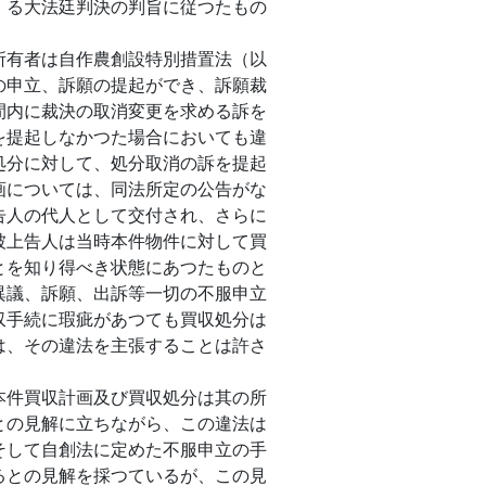
ゝる大法廷判決の判旨に従つたもの
有者は自作農創設特別措置法（以
の申立、訴願の提起ができ、訴願裁
間内に裁決の取消変更を求める訴を
を提起しなかつた場合においても違
処分に対して、処分取消の訴を提起
画については、同法所定の公告がな
告人の代人として交付され、さらに
被上告人は当時本件物件に対して買
とを知り得べき状態にあつたものと
異議、訴願、出訴等一切の不服申立
収手続に瑕疵があつても買収処分は
は、その違法を主張することは許さ
件買収計画及び買収処分は其の所
との見解に立ちながら、この違法は
そして自創法に定めた不服申立の手
るとの見解を採つているが、この見