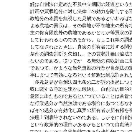
解は自創法に定めた不服申立期間の経過という
計画や買収処分に対し法律上の効力を附与する
政処分の本質を無視した見解であるといわねば
よる農地の買収は、その農地が不在地主の所有
主の保有限度外の農地であるかどうか等買収の
して行われるものであるから、もしこれ等の調
してなされたときは、真実の所有者に対する関
条件の調査判断を欠如し、その買収計画は違法
ないのである。従つてかゝる無効の買収計画に
であつて、かような当然無効の行為が自創法の
事によつて有効になるという解釈は到底許され
多数意見が自創法四七条の二が訴の提起につき
収に関する争訟を速かに解決し、自創法の目的
意図に出たものであるといつていることは首肯
な行政処分が当然無効である場合にあつてもな
ばその処分が有効化し真実の所有者が所有権を
法理上到底許されないのである。しかるに自創
という政策的の理由があるからといつて自創法
てなしたしかも当然無効である行政処分につい