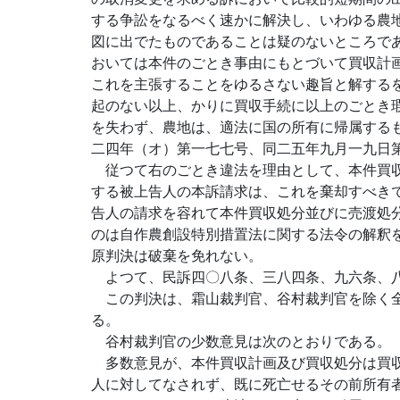
する争訟をなるべく速かに解決し、いわゆる農
図に出でたものであることは疑のないところで
おいては本件のごとき事由にもとづいて買収計
これを主張することをゆるさない趣旨と解する
起のない以上、かりに買収手続に以上のごとき
を失わず、農地は、適法に国の所有に帰属する
二四年（オ）第一七七号、同二五年九月一九日
従つて右のごとき違法を理由として、本件買収
する被上告人の本訴請求は、これを棄却すべき
告人の請求を容れて本件買収処分並びに売渡処
のは自作農創設特別措置法に関する法令の解釈
原判決は破棄を免れない。
よつて、民訴四〇八条、三八四条、九六条、八
この判決は、霜山裁判官、谷村裁判官を除く全
る。
谷村裁判官の少数意見は次のとおりである。
多数意見が、本件買収計画及び買収処分は買収
人に対してなされず、既に死亡せるその前所有