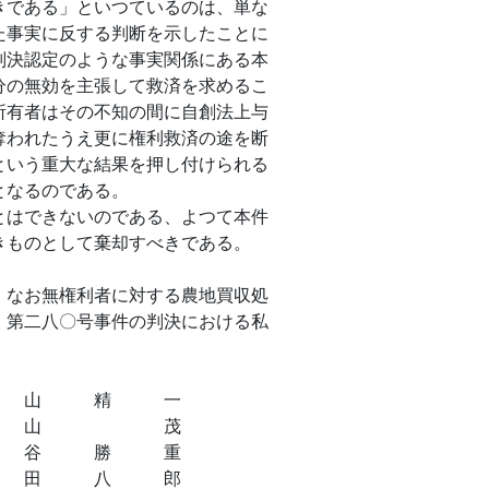
きである」といつているのは、単な
た事実に反する判断を示したことに
判決認定のような事実関係にある本
分の無効を主張して救済を求めるこ
所有者はその不知の間に自創法上与
奪われたうえ更に権利救済の途を断
という重大な結果を押し付けられる
となるのである。
はできないのである、よつて本件
きものとして棄却すべきである。
なお無権利者に対する農地買収処
）第二八〇号事件の判決における私
山 精 一
山 茂
 勝 重
 八 郎