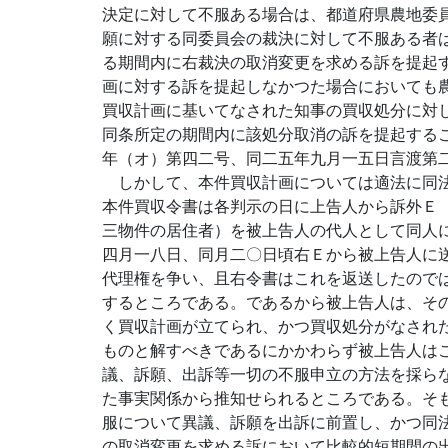
決定に対して不服ある場合は、都道府県農地委
願に対する同委員会の裁決に対して不服ある者
る期間内に右裁決の取消変更を求める訴を提起
画に対する訴を提起しなかつた場合においても
買収計画に基いてなされた知事の買収処分に対
同条所定の期間内に該処分取消の訴を提起する
年（オ）第四二号、同二五年九月一五日言渡第
しかして、本件買収計画については適法に同法
本件買収令書は各判示の日に上告人から訴外Ｅ
三物件の居住者）を被上告人の代人として同人
四月一八日、同月二〇日頃右Ｅから被上告人に
代理権を争い、且右令書はこれを返送したので
するところである。であるから被上告人は、そ
く買収計画が立てられ、かつ買収処分がなされ
ものと解すべきであるにかかわらず被上告人は
議、訴願、出訴等一切の不服申立の方法を採ら
た事実関係から推知せられるところである。そ
服について異議、訴願を出訴に前置し、かつ同
の取消変更を求める訴において比較的短期間の