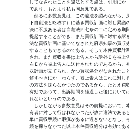
してなされたことを違法とする点は、引用にか
であり、もとより私も同意見である。
然るに多数意見は、この違法を認めながら、所
下自創法と略称す）に基き買収計画に対し異議
決に不服ある者は自創法四七条の二に定める期
提起することができ、また買収計画に対する訴
法な買収計画に基いてなされた府県知事の買収
することもできるのである。そして本件買収計
され、また買収令書は上告人から訴外Ｅを被上
右Ｅから被上告人に送付されたのであるから、
収計画が立てられ、かつ買収処分がなされたこ
解すべきにかゝわらず、被上告人はこれに対し
の方法を採らなかつたのであるから、たとえ買
有効であつて、出訴期間を経過した後において
れないというのである。
しかしながら多数意見はその前提において、本
有者に対して行はれなかつたが故に違法である
単に買収手続に瑕疵があるに過ぎないとなし、
続を採らなかつた以上本件買収処分は有効であ