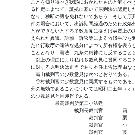
ことを知り得べき状態におかれたものと解すべ
る推定によつて、証拠に基いて原判決の認定し
なり、独断の譏を免れないであらう、そして原
件の場合において、出訴期間経過のため行政処
とができないとする多数意見に従えば実質上の
えられた異議、訴願、訴訟等による救済手段を
たれ行政庁の違法な処分によつて所有権を喪う
こととなり、憲法二九条の精神にも反すること
以上の理由により私は多数意見に賛同すること
に対する原判決は正当であり本件上告は理由な
霜山裁判官の少数意見は次のとおりである。
谷村裁判官の少数意見に同調するものである。
分の無効であることについては昭和二五年（オ
の少数意見と同趣旨である。
最高裁判所第二小法廷
裁判長裁判官 霜 
裁判官 栗 
裁判官 小 谷
裁判官 藤 田