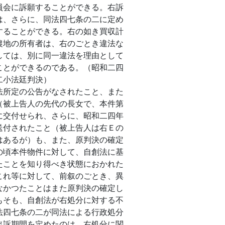
員会に訴願することができる。右訴
は、さらに、同法四七条の二に定め
することができる。右の如き買収計
農地の所有者は、右のごとき違法な
しては、別に同一違法を理由として
ことができるのである。（昭和二四
二小法廷判決）
所定の公告がなされたこと、また
（被上告人の先代の長女で、本件第
に交付せられ、さらに、昭和二四年
送付されたこと（被上告人は右Ｅの
はあるが）も、また、原判決の確定
の頃本件物件に対して、自創法に基
たことを知り得べき状態におかれた
これ等に対して、前叙のごとき、異
なかつたことはまた原判決の確定し
もそも、自創法が右処分に対する不
法四七条の二が同法による行政処分
出訴期間を定めたのは、右処分に関