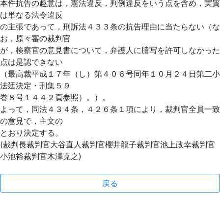
本件抗告の趣意は，憲法違反，判例違反をいう点を含め，実質
は単なる法令違反
の主張であって，刑訴法４３３条の抗告理由に当たらない（な
お，原々審の裁判官
が，検察官の意見書について，弁護人に謄写を許可しなかった
点は是認できない
（最高裁平成１７年（し）第４０６号同年１０月２４日第二小
法廷決定・刑集５９
巻８号１４４２頁参照）。）。
よって，同法４３４条，４２６条１項により，裁判官全員一致
の意見で，主文の
とおり決定する。
(裁判長裁判官大谷直人裁判官櫻井龍子裁判官池上政幸裁判官
小池裕裁判官木澤克之)
戻る