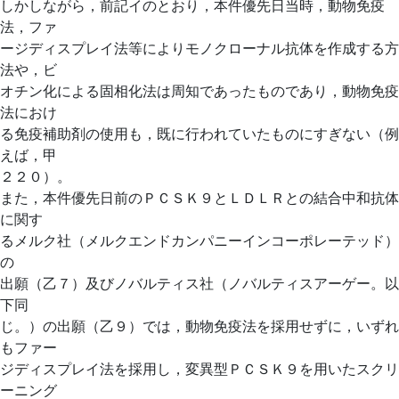
しかしながら，前記イのとおり，本件優先日当時，動物免疫
法，ファ
ージディスプレイ法等によりモノクローナル抗体を作成する方
法や，ビ
オチン化による固相化法は周知であったものであり，動物免疫
法におけ
る免疫補助剤の使用も，既に行われていたものにすぎない（例
えば，甲
２２０）。
また，本件優先日前のＰＣＳＫ９とＬＤＬＲとの結合中和抗体
に関す
るメルク社（メルクエンドカンパニーインコーポレーテッド）
の
出願（乙７）及びノバルティス社（ノバルティスアーゲー。以
下同
じ。）の出願（乙９）では，動物免疫法を採用せずに，いずれ
もファー
ジディスプレイ法を採用し，変異型ＰＣＳＫ９を用いたスクリ
ーニング