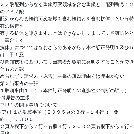
ミノ酸配列からなる重鎖可変領域を含む重鎖と，配列番号１２
のアミノ酸
配列からなる軽鎖可変領域を含む軽鎖とを含む抗体」という特
有の構造を
有する抗体を導き出すことはできないし，まして，当該抗体と
「競合する
抗体」についてはなおさらであるから，本件訂正発明１及び５
は，甲１及
び周知技術に基づいて，当業者が容易に発明をすることができ
たものと認
められず，請求人（原告）主張の無効理由４は理由がない。
第３当事者の主張
１取消事由１－１（本件訂正発明１の進歩性の判断の誤り）
(1)原告の主張
ア甲１の開示事項について
(ア)甲１の記載事項（２９９５頁の３行～１４行（「要
約」），３００
２頁左欄下から７行～右欄４行，３００２頁右欄下から６行～
最終