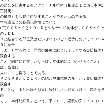
の結合を阻害するモノクローナル抗体（相違点１に係る本件訂
正発明１
の構成）を容易に想到することができたものである。
ウ相違点２の容易想到性について
(ア)ＰＣＳＫ９とＬＤＬＲとの結合中和抗体が，ＰＣＳＫ９上
のＬＤＬ
Ｒと結合する部位又はせいぜいそのごく近傍においてＰＣＳＫ
９に結合
しようとする際に，同様の部位に結合しようとする参照抗体と
競合する
こと（同時に存在したならば，立体的にぶつかりあうこと）
は，当然に
大いに生じ得ることである。
ＰＣＳＫ９とＬＤＬＲとの結合中和抗体の多くが，参照抗体と
競合す
ることは，本件出願の願書に添付した明細書（以下，図面を含
め
て，「本件明細書」という。甲２０１）記載の図２７Ｄ（ＰＣ