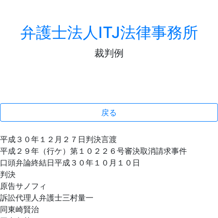
弁護士法人ITJ法律事務所
裁判例
戻る
平成３０年１２月２７日判決言渡
平成２９年（行ケ）第１０２２６号審決取消請求事件
口頭弁論終結日平成３０年１０月１０日
判決
原告サノフィ
訴訟代理人弁護士三村量一
同東崎賢治