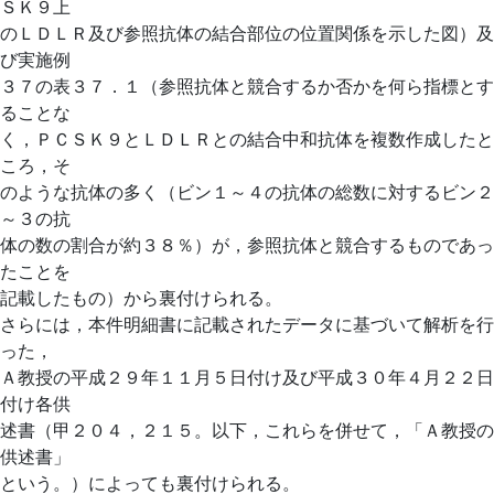
ＳＫ９上
のＬＤＬＲ及び参照抗体の結合部位の位置関係を示した図）及
び実施例
３７の表３７．１（参照抗体と競合するか否かを何ら指標とす
ることな
く，ＰＣＳＫ９とＬＤＬＲとの結合中和抗体を複数作成したと
ころ，そ
のような抗体の多く（ビン１～４の抗体の総数に対するビン２
～３の抗
体の数の割合が約３８％）が，参照抗体と競合するものであっ
たことを
記載したもの）から裏付けられる。
さらには，本件明細書に記載されたデータに基づいて解析を行
った，
Ａ教授の平成２９年１１月５日付け及び平成３０年４月２２日
付け各供
述書（甲２０４，２１５。以下，これらを併せて，「Ａ教授の
供述書」
という。）によっても裏付けられる。