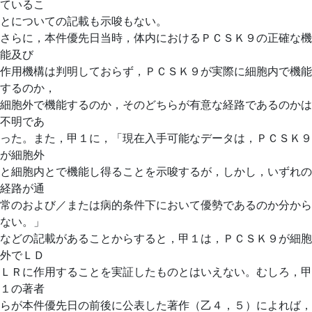
ているこ
とについての記載も示唆もない。
さらに，本件優先日当時，体内におけるＰＣＳＫ９の正確な機
能及び
作用機構は判明しておらず，ＰＣＳＫ９が実際に細胞内で機能
するのか，
細胞外で機能するのか，そのどちらが有意な経路であるのかは
不明であ
った。また，甲１に，「現在入手可能なデータは，ＰＣＳＫ９
が細胞外
と細胞内とで機能し得ることを示唆するが，しかし，いずれの
経路が通
常のおよび／または病的条件下において優勢であるのか分から
ない。」
などの記載があることからすると，甲１は，ＰＣＳＫ９が細胞
外でＬＤ
ＬＲに作用することを実証したものとはいえない。むしろ，甲
１の著者
らが本件優先日の前後に公表した著作（乙４，５）によれば，