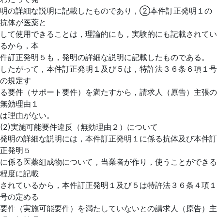
明の詳細な説明に記載したものであり，②本件訂正発明１の
抗体が医薬と
して使用できることは，理論的にも，実験的にも記載されてい
るから，本
件訂正発明５も，発明の詳細な説明に記載したものである。
したがって，本件訂正発明１及び５は，特許法３６条６項１号
の規定す
る要件（サポート要件）を満たすから，請求人（原告）主張の
無効理由１
は理由がない。
(2)実施可能要件違反（無効理由２）について
発明の詳細な説明には，本件訂正発明１に係る抗体及び本件訂
正発明５
に係る医薬組成物について，当業者が作り，使うことができる
程度に記載
されているから，本件訂正発明１及び５は特許法３６条４項１
号の定める
要件（実施可能要件）を満たしていないとの請求人（原告）主