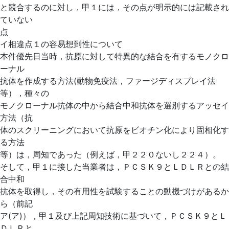
と競合するのに対し，甲１には，その点が明示的には記載され
ていない
点
イ相違点１の容易想到性について
本件優先日当時，抗原に対して特異的な結合を有するモノクロ
ーナル
抗体を作成する方法(動物免疫法，ファージディスプレイ法
等），種々の
モノクローナル抗体の中から結合中和抗体を選別するアッセイ
方法（抗
体のスクリーニングにおいて抗原をビオチン化により固相化す
る方法
等）は，周知であった（例えば，甲２２０ないし２２４）。
そして，甲１に接した当業者は，ＰＣＳＫ９とＬＤＬＲとの結
合中和
抗体を取得し，その有用性を試験することの動機づけがあるか
ら（前記
ア(ア)），甲１及び上記周知技術に基づいて，ＰＣＳＫ９とＬ
ＤＬＲと