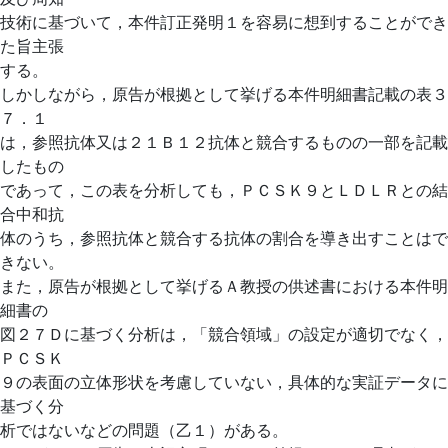
技術に基づいて，本件訂正発明１を容易に想到することができ
た旨主張
する。
しかしながら，原告が根拠として挙げる本件明細書記載の表３
７．１
は，参照抗体又は２１Ｂ１２抗体と競合するものの一部を記載
したもの
であって，この表を分析しても，ＰＣＳＫ９とＬＤＬＲとの結
合中和抗
体のうち，参照抗体と競合する抗体の割合を導き出すことはで
きない。
また，原告が根拠として挙げるＡ教授の供述書における本件明
細書の
図２７Ｄに基づく分析は，「競合領域」の設定が適切でなく，
ＰＣＳＫ
９の表面の立体形状を考慮していない，具体的な実証データに
基づく分
析ではないなどの問題（乙１）がある。