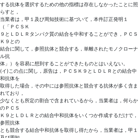
する抗体を選択するための他の指標は存在しなかったことに照
らすと，
当業者は，甲１及び周知技術に基づいて，本件訂正発明１
（「ＰＣＳＫ
９とＬＤＬＲタンパク質の結合を中和することができ，ＰＣＳ
Ｋ９との
結合に関して，参照抗体と競合する，単離されたモノクローナ
ル抗
体」）を容易に想到することができたものとはいえない。
(イ)この点に関し，原告は，ＰＣＳＫ９とＬＤＬＲとの結合中
和抗体を
取得した場合，その中には参照抗体と競合する抗体が多く含ま
れており，
少なくとも所定の割合で含まれているから，当業者は，何らか
のＰＣＳ
Ｋ９とＬＤＬＲとの結合中和抗体をいくつか作成するだけで，
参照抗体
とも競合する結合中和抗体を取得し得たから，当業者は，甲１
及び周知