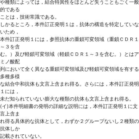
や種類によっては，結合特異性をほとんど失うこともごく一般
的である
ことは，技術常識である。
しかるところ，本件訂正発明１は，抗体の構造を特定していな
いため，
本件訂正発明１には，参照抗体の重鎖可変領域（重鎖ＣＤＲ１
～３を含
む。）及び軽鎖可変領域（軽鎖ＣＤＲ１～３を含む。）とはア
ミノ酸配
列において全く異なる重鎖可変領域及び軽鎖可変領域を有する
多種多様
な結合中和抗体も文言上含まれ得る。さらには，本件訂正発明
１には，
未だ知られていない膨大な種類の抗体も文言上含まれ得る。
(イ)本件明細書の発明の詳細な説明には，本件訂正発明１に文
言上含ま
れ得る具体的な抗体として，わずか２グループないし２種類の
抗体しか
記載されていない。