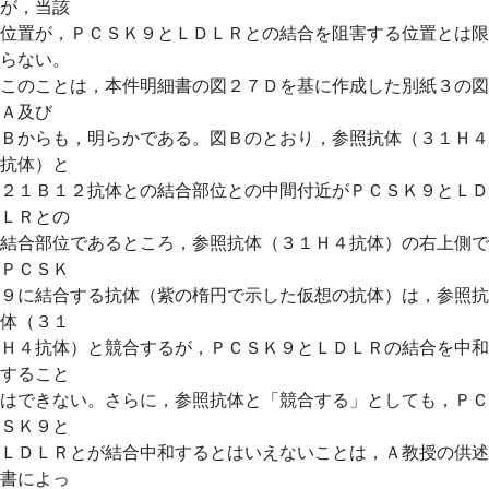
が，当該
位置が，ＰＣＳＫ９とＬＤＬＲとの結合を阻害する位置とは限
らない。
このことは，本件明細書の図２７Ｄを基に作成した別紙３の図
Ａ及び
Ｂからも，明らかである。図Ｂのとおり，参照抗体（３１Ｈ４
抗体）と
２１Ｂ１２抗体との結合部位との中間付近がＰＣＳＫ９とＬＤ
ＬＲとの
結合部位であるところ，参照抗体（３１Ｈ４抗体）の右上側で
ＰＣＳＫ
９に結合する抗体（紫の楕円で示した仮想の抗体）は，参照抗
体（３１
Ｈ４抗体）と競合するが，ＰＣＳＫ９とＬＤＬＲの結合を中和
すること
はできない。さらに，参照抗体と「競合する」としても，ＰＣ
ＳＫ９と
ＬＤＬＲとが結合中和するとはいえないことは，Ａ教授の供述
書によっ