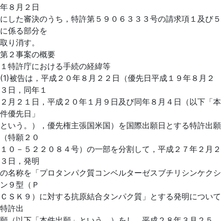
年８月２日
にした審決のうち，特許第５９０６３３３号の請求項１及び５
に係る部分を
取り消す。
第２事案の概要
１特許庁における手続の経緯等
(1)被告は，平成２０年８月２２日（優先日平成１９年８月２
３日，同年１
２月２１日，平成２０年１月９日及び同年８月４日（以下「本
件優先日」
という。），優先権主張国米国）を国際出願日とする特許出願
（特願２０
１０－５２２０８４号）の一部を分割して，平成２７年２月２
３日，発明
の名称を「プロタンパク質コンベルターゼスブチリシンケクシ
ン９型（Ｐ
ＣＳＫ９）に対する抗原結合タンパク質」とする発明について
特許出
願（以下「本件出願」という。）をし，平成２８年３月２５