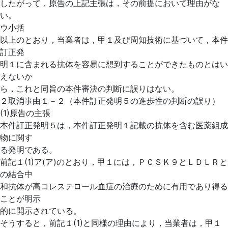
したがって，原告の上記主張は，その前提において理由がな
い。
ウ小括
以上のとおり，当業者は，甲１及び周知技術に基づいて，本件
訂正発
明１に含まれる抗体を容易に想到することができたものとはい
えないか
ら，これと同旨の本件審決の判断に誤りはない。
２取消事由１－２（本件訂正発明５の進歩性の判断の誤り）
(1)原告の主張
本件訂正発明５は，本件訂正発明１記載の抗体を含む医薬組成
物に関す
る発明である。
前記１(1)ア(ア)のとおり，甲１には，ＰＣＳＫ９とＬＤＬＲと
の結合中
和抗体が高コレステロール血症の治療のために有用であり得る
ことが明示
的に開示されている。
そうすると，前記１(1)と同様の理由により，当業者は，甲１