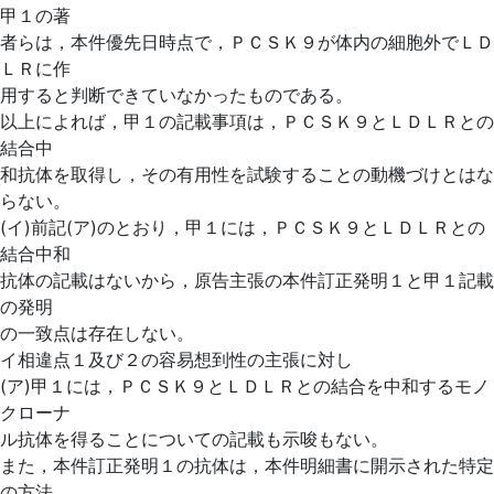
甲１の著
者らは，本件優先日時点で，ＰＣＳＫ９が体内の細胞外でＬＤ
ＬＲに作
用すると判断できていなかったものである。
以上によれば，甲１の記載事項は，ＰＣＳＫ９とＬＤＬＲとの
結合中
和抗体を取得し，その有用性を試験することの動機づけとはな
らない。
(イ)前記(ア)のとおり，甲１には，ＰＣＳＫ９とＬＤＬＲとの
結合中和
抗体の記載はないから，原告主張の本件訂正発明１と甲１記載
の発明
の一致点は存在しない。
イ相違点１及び２の容易想到性の主張に対し
(ア)甲１には，ＰＣＳＫ９とＬＤＬＲとの結合を中和するモノ
クローナ
ル抗体を得ることについての記載も示唆もない。
また，本件訂正発明１の抗体は，本件明細書に開示された特定
の方法