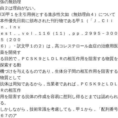
張の無効理
由２は理由がない。
(3)甲１を主引用例とする進歩性欠如（無効理由４）について
本件優先日前に頒布された刊行物である甲１（「Ｊ．Ｃｌｉ
ｎ．Ｉｎｖ
ｅｓｔ．，ｖｏｌ．１１６（１１），ｐｐ．２９９５－３００
５（２００
６）」・訳文甲１の２）は，高コレステロール血症の治療用医
薬を開発す
る目的で，ＰＣＳＫ９とＬＤＬＲの相互作用を阻害する物質を
探索する動
機づけを与えるものであり，生体分子間の相互作用を阻害する
物質として
抗体は周知であるから，当業者であれば，ＰＣＳＫ９とＬＤＬ
Ｒの相互作
用を阻害する抗体の作成を容易に想到し得るとまでは認められ
る。
しかしながら，技術常識を考慮しても，甲１から，「配列番号
６７のア