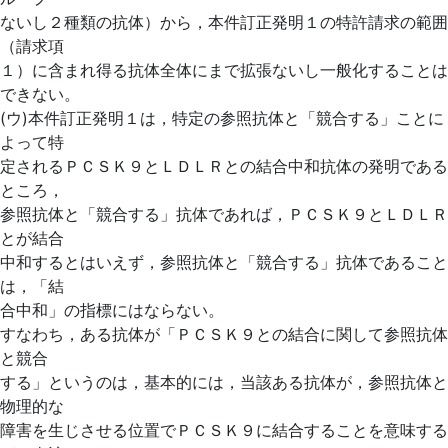
ないし２種類の抗体）から，本件訂正発明１の特許請求の範囲
（請求項
１）に含まれ得る抗体全体にまで拡張ないし一般化することは
できない。
(ウ)本件訂正発明１は，特定の参照抗体と「競合する」ことに
よって特
定されるＰＣＳＫ９とＬＤＬＲとの結合中和抗体の発明である
ところ，
参照抗体と「競合する」抗体であれば，ＰＣＳＫ９とＬＤＬＲ
とが結合
中和するとはいえず，参照抗体と「競合する」抗体であること
は，「結
合中和」の指標にはならない。
すなわち，ある抗体が「ＰＣＳＫ９との結合に関して参照抗体
と競合
する」というのは，基本的には，当該ある抗体が，参照抗体と
物理的な
障害を生じさせる位置でＰＣＳＫ９に結合することを意味する