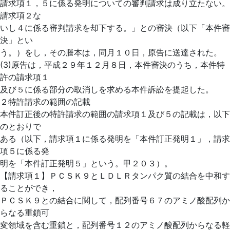
請求項１，５に係る発明についての審判請求は成り立たない。
請求項２な
いし４に係る審判請求を却下する。」との審決（以下「本件審
決」とい
う。）をし，その謄本は，同月１０日，原告に送達された。
(3)原告は，平成２９年１２月８日，本件審決のうち，本件特
許の請求項１
及び５に係る部分の取消しを求める本件訴訟を提起した。
２特許請求の範囲の記載
本件訂正後の特許請求の範囲の請求項１及び５の記載は，以下
のとおりで
ある（以下，請求項１に係る発明を「本件訂正発明１」，請求
項５に係る発
明を「本件訂正発明５」という。甲２０３）。
【請求項１】ＰＣＳＫ９とＬＤＬＲタンパク質の結合を中和す
ることができ，
ＰＣＳＫ９との結合に関して，配列番号６７のアミノ酸配列か
らなる重鎖可
変領域を含む重鎖と，配列番号１２のアミノ酸配列からなる軽