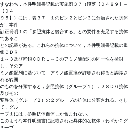
すなわち，本件明細書記載の実施例３７（段落【０４８９】～
【０４
９５】）には，表３７．１のビン２とビン３に分類された抗体
が，本件
訂正発明１の「参照抗体と競合する」との要件を充足する抗体
であるこ
との記載がある。これらの抗体について，本件明細書記載の重
鎖ＣＤＲ
１～３及び軽鎖ＣＤＲ１～３のアミノ酸配列の同一性を検討
し，そのア
ミノ酸配列に基づいて，アミノ酸置換が許容され得ると認識さ
れる範囲
のものを分類すると，参照抗体（グループ１），２８Ｄ６抗体
及びその
変異体（グループ２）の２グループの抗体に分類される。そし
て，グル
ープ１には，参照抗体自体しか含まれない。
このような本件明細書に記載された具体的な抗体（わずか２グ
ループ