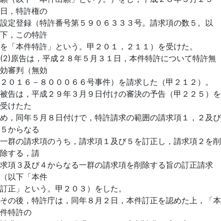
日，特許権の
設定登録（特許番号第５９０６３３３号。請求項の数５。以
下，この特許
を「本件特許」という。甲２０１，２１１）を受けた。
(2)原告は，平成２８年５月３１日，本件特許について特許無
効審判（無効
２０１６－８０００６６号事件）を請求した（甲２１２）。
被告は，平成２９年３月９日付けの審決の予告（甲２２５）を
受けたた
め，同年５月８日付けで，特許請求の範囲の請求項１，２及び
５からなる
一群の請求項のうち，請求項１及び５を訂正し，請求項２を削
除する，請
求項３及び４からなる一群の請求項を削除する旨の訂正請求
（以下「本件
訂正」という。甲２０３）をした。
その後，特許庁は，同年８月２日，本件訂正を認めた上，「本
件特許の