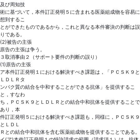
及び周知技
術に基づいて，本件訂正発明５に含まれる医薬組成物を容易に
想到するこ
とができたものであるから，これと異なる本件審決の判断は誤
りである。
(2)被告の主張
原告の主張は争う。
３取消事由２（サポート要件の判断の誤り）
(1)原告の主張
ア本件訂正発明１における解決すべき課題は，「ＰＣＳＫ９と
ＬＤＬＲタ
ンパク質の結合を中和することができる抗体」を提供するこ
と，すなわ
ち，ＰＣＳＫ９とＬＤＬＲとの結合中和抗体を提供することで
あり，本
件訂正発明５における解決すべき課題も，同様に，ＰＣＳＫ９
とＬＤＬ
Ｒとの結合中和抗体を含む医薬組成物を提供することである。
イ(ア)本件訂正発明１の特許請求の範囲（請求項１）は，抗体