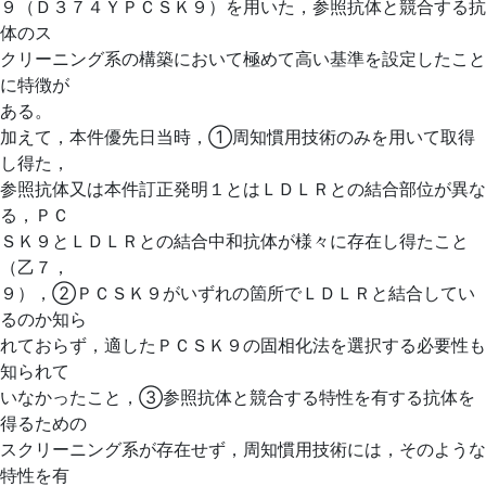
９（Ｄ３７４ＹＰＣＳＫ９）を用いた，参照抗体と競合する抗
体のス
クリーニング系の構築において極めて高い基準を設定したこと
に特徴が
ある。
加えて，本件優先日当時，①周知慣用技術のみを用いて取得
し得た，
参照抗体又は本件訂正発明１とはＬＤＬＲとの結合部位が異な
る，ＰＣ
ＳＫ９とＬＤＬＲとの結合中和抗体が様々に存在し得たこと
（乙７，
９），②ＰＣＳＫ９がいずれの箇所でＬＤＬＲと結合してい
るのか知ら
れておらず，適したＰＣＳＫ９の固相化法を選択する必要性も
知られて
いなかったこと，③参照抗体と競合する特性を有する抗体を
得るための
スクリーニング系が存在せず，周知慣用技術には，そのような
特性を有