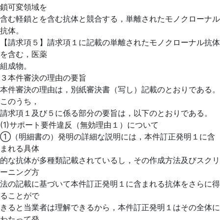
鎖可変領域を
含む軽鎖とを含む抗体と競合する，単離されたモノクローナル
抗体。
【請求項５】請求項１に記載の単離されたモノクローナル抗体
を含む，医薬
組成物。
３本件審決の理由の要旨
本件審決の理由は，別紙審決書（写し）記載のとおりである。
このうち，
請求項１及び５に係る部分の要旨は，以下のとおりである。
(1)サポート要件違反（無効理由１）について
①（明細書の）発明の詳細な説明には，本件訂正発明１に含
まれる具体
的な抗体が多種類記載されているし，その作成方法及びスクリ
ーニング方
法の記載に基づいて本件訂正発明１に含まれる抗体をさらに得
ることがで
きると当業者は理解できるから，本件訂正発明１はその全体に
わたって発