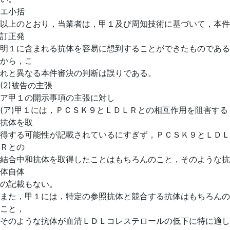
エ小括
以上のとおり，当業者は，甲１及び周知技術に基づいて，本件
訂正発
明１に含まれる抗体を容易に想到することができたものである
から，こ
れと異なる本件審決の判断は誤りである。
(2)被告の主張
ア甲１の開示事項の主張に対し
(ア)甲１には，ＰＣＳＫ９とＬＤＬＲとの相互作用を阻害する
抗体を取
得する可能性が記載されているにすぎず，ＰＣＳＫ９とＬＤＬ
Ｒとの
結合中和抗体を取得したことはもちろんのこと，そのような抗
体自体
の記載もない。
また，甲１には，特定の参照抗体と競合する抗体はもちろんの
こと，
そのような抗体が血清ＬＤＬコレステロールの低下に特に適し