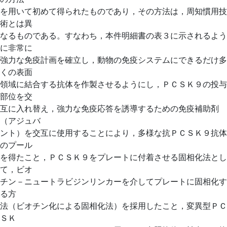
を用いて初めて得られたものであり，その方法は，周知慣用技
術とは異
なるものである。すなわち，本件明細書の表３に示されるよう
に非常に
強力な免疫計画を確立し，動物の免疫システムにできるだけ多
くの表面
領域に結合する抗体を作製させるようにし，ＰＣＳＫ９の投与
部位を交
互に入れ替え，強力な免疫応答を誘導するための免疫補助剤
（アジュバ
ント）を交互に使用することにより，多様な抗ＰＣＳＫ９抗体
のプール
を得たこと，ＰＣＳＫ９をプレートに付着させる固相化法とし
て，ビオ
チン－ニュートラビジンリンカーを介してプレートに固相化す
る方
法（ビオチン化による固相化法）を採用したこと，変異型ＰＣ
ＳＫ