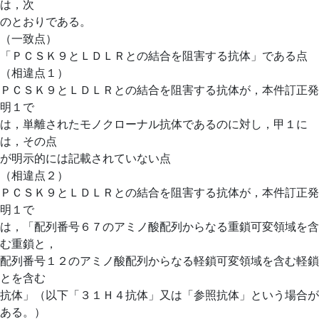
は，次
のとおりである。
（一致点）
「ＰＣＳＫ９とＬＤＬＲとの結合を阻害する抗体」である点
（相違点１）
ＰＣＳＫ９とＬＤＬＲとの結合を阻害する抗体が，本件訂正発
明１で
は，単離されたモノクローナル抗体であるのに対し，甲１に
は，その点
が明示的には記載されていない点
（相違点２）
ＰＣＳＫ９とＬＤＬＲとの結合を阻害する抗体が，本件訂正発
明１で
は，「配列番号６７のアミノ酸配列からなる重鎖可変領域を含
む重鎖と，
配列番号１２のアミノ酸配列からなる軽鎖可変領域を含む軽鎖
とを含む
抗体」（以下「３１Ｈ４抗体」又は「参照抗体」という場合が
ある。）