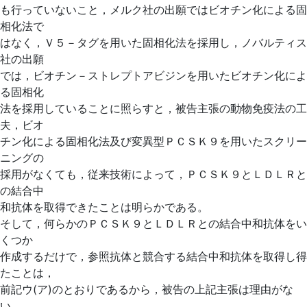
も行っていないこと，メルク社の出願ではビオチン化による固
相化法で
はなく，Ｖ５－タグを用いた固相化法を採用し，ノバルティス
社の出願
では，ビオチン－ストレプトアビジンを用いたビオチン化によ
る固相化
法を採用していることに照らすと，被告主張の動物免疫法の工
夫，ビオ
チン化による固相化法及び変異型ＰＣＳＫ９を用いたスクリー
ニングの
採用がなくても，従来技術によって，ＰＣＳＫ９とＬＤＬＲと
の結合中
和抗体を取得できたことは明らかである。
そして，何らかのＰＣＳＫ９とＬＤＬＲとの結合中和抗体をい
くつか
作成するだけで，参照抗体と競合する結合中和抗体を取得し得
たことは，
前記ウ(ア)のとおりであるから，被告の上記主張は理由がな
い。