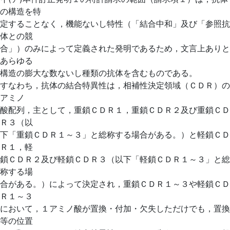
の構造を特
定することなく，機能ないし特性（「結合中和」及び「参照抗
体との競
合」）のみによって定義された発明であるため，文言上ありと
あらゆる
構造の膨大な数ないし種類の抗体を含むものである。
すなわち，抗体の結合特異性は，相補性決定領域（ＣＤＲ）の
アミノ
酸配列，主として，重鎖ＣＤＲ１，重鎖ＣＤＲ２及び重鎖ＣＤ
Ｒ３（以
下「重鎖ＣＤＲ１～３」と総称する場合がある。）と軽鎖ＣＤ
Ｒ１，軽
鎖ＣＤＲ２及び軽鎖ＣＤＲ３（以下「軽鎖ＣＤＲ１～３」と総
称する場
合がある。）によって決定され，重鎖ＣＤＲ１～３や軽鎖ＣＤ
Ｒ１～３
において，１アミノ酸が置換・付加・欠失しただけでも，置換
等の位置