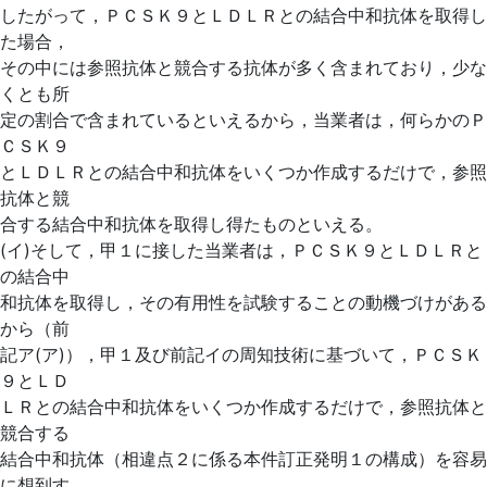
したがって，ＰＣＳＫ９とＬＤＬＲとの結合中和抗体を取得し
た場合，
その中には参照抗体と競合する抗体が多く含まれており，少な
くとも所
定の割合で含まれているといえるから，当業者は，何らかのＰ
ＣＳＫ９
とＬＤＬＲとの結合中和抗体をいくつか作成するだけで，参照
抗体と競
合する結合中和抗体を取得し得たものといえる。
(イ)そして，甲１に接した当業者は，ＰＣＳＫ９とＬＤＬＲと
の結合中
和抗体を取得し，その有用性を試験することの動機づけがある
から（前
記ア(ア)），甲１及び前記イの周知技術に基づいて，ＰＣＳＫ
９とＬＤ
ＬＲとの結合中和抗体をいくつか作成するだけで，参照抗体と
競合する
結合中和抗体（相違点２に係る本件訂正発明１の構成）を容易
に想到す