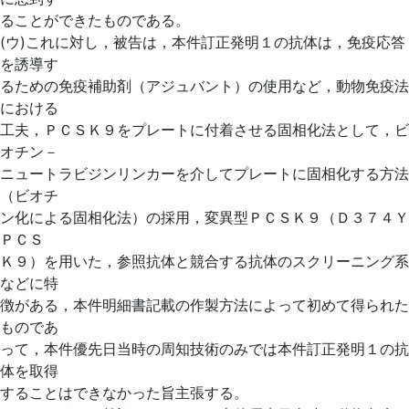
ることができたものである。
(ウ)これに対し，被告は，本件訂正発明１の抗体は，免疫応答
を誘導す
るための免疫補助剤（アジュバント）の使用など，動物免疫法
における
工夫，ＰＣＳＫ９をプレートに付着させる固相化法として，ビ
オチン－
ニュートラビジンリンカーを介してプレートに固相化する方法
（ビオチ
ン化による固相化法）の採用，変異型ＰＣＳＫ９（Ｄ３７４Ｙ
ＰＣＳ
Ｋ９）を用いた，参照抗体と競合する抗体のスクリーニング系
などに特
徴がある，本件明細書記載の作製方法によって初めて得られた
ものであ
って，本件優先日当時の周知技術のみでは本件訂正発明１の抗
体を取得
することはできなかった旨主張する。