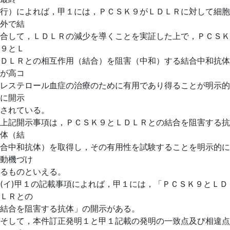
行）によれば，甲１には，ＰＣＳＫ９がＬＤＬＲに対して細胞
外で結
合して，ＬＤＬＲの減少を導くことを実証した上で，ＰＣＳＫ
９とＬ
ＤＬＲとの相互作用（結合）を阻害（中和）する結合中和抗体
が高コ
レステロール血症の治療のために有用であり得ることが明示的
に開示
されている。
上記開示事項は，ＰＣＳＫ９とＬＤＬＲとの結合を阻害する抗
体（結
合中和抗体）を取得し，その有用性を試験することを明示的に
動機づけ
るものといえる。
(イ)甲１の記載事項によれば，甲１には，「ＰＣＳＫ９とＬＤ
ＬＲとの
結合を阻害する抗体」の開示がある。
そして，本件訂正発明１と甲１記載の発明の一致点及び相違点