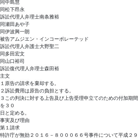
同中島慧
同松下昂永
訴訟代理人弁理士南条雅裕
同瀬田あや子
同伊波興一朗
被告アムジエン・インコーポレーテッド
訴訟代理人弁護士大野聖二
同多田宏文
同山口裕司
訴訟復代理人弁理士森田裕
主文
１原告の請求を棄却する。
２訴訟費用は原告の負担とする。
３この判決に対する上告及び上告受理申立てのための付加期間
を３０
日と定める。
事実及び理由
第１請求
特許庁が無効２０１６－８０００６６号事件について平成２９