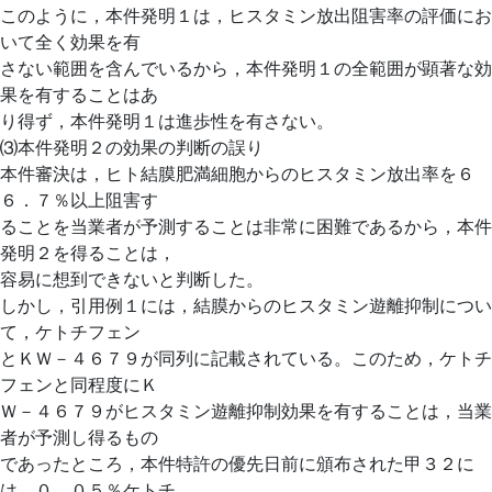
このように，本件発明１は，ヒスタミン放出阻害率の評価にお
いて全く効果を有
さない範囲を含んでいるから，本件発明１の全範囲が顕著な効
果を有することはあ
り得ず，本件発明１は進歩性を有さない。
⑶本件発明２の効果の判断の誤り
本件審決は，ヒト結膜肥満細胞からのヒスタミン放出率を６
６．７％以上阻害す
ることを当業者が予測することは非常に困難であるから，本件
発明２を得ることは，
容易に想到できないと判断した。
しかし，引用例１には，結膜からのヒスタミン遊離抑制につい
て，ケトチフェン
とＫＷ－４６７９が同列に記載されている。このため，ケトチ
フェンと同程度にＫ
Ｗ－４６７９がヒスタミン遊離抑制効果を有することは，当業
者が予測し得るもの
であったところ，本件特許の優先日前に頒布された甲３２に
は，０．０５％ケトチ