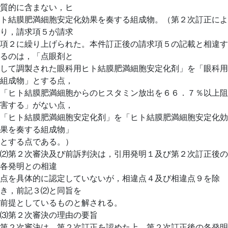
質的に含まない，ヒ
ト結膜肥満細胞安定化効果を奏する組成物。（第２次訂正によ
り，請求項５が請求
項２に繰り上げられた。本件訂正後の請求項５の記載と相違す
るのは，「点眼剤と
して調製された眼科用ヒト結膜肥満細胞安定化剤」を「眼科用
組成物」とする点，
「ヒト結膜肥満細胞からのヒスタミン放出を６６．７％以上阻
害する」がない点，
「ヒト結膜肥満細胞安定化剤」を「ヒト結膜肥満細胞安定化効
果を奏する組成物」
とする点である。）
⑵第２次審決及び前訴判決は，引用発明１及び第２次訂正後の
各発明との相違
点を具体的に認定していないが，相違点４及び相違点９を除
き，前記３⑵と同旨を
前提としているものと解される。
⑶第２次審決の理由の要旨
第２次審決は，第２次訂正を認めた上，第２次訂正後の各発明