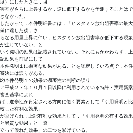
度）にしたときに，阻
害率がさらに上昇するか，逆に低下するかを予測することはで
きなかった。
したがって，本件明細書には，「ヒスタミン放出阻害率の最大
値に達した後，さ
らなる用量上昇に伴い，ヒスタミン放出阻害率が低下する現象
が生じていない」と
いう発明の効果は記載されていない。それにもかかわらず，上
記効果を前提にして
本件発明１に顕著な効果があることを認定している点で，本件
審決には誤りがある。
⑵本件発明１の効果の顕著性の判断の誤り
ア平成２７年１０月１日以降に利用されている特許・実用新案
審査基準によれ
ば，進歩性が肯定される方向に働く要素として「引用発明と比
較した有利な効果」
が挙げられ，上記有利な効果として，「引用発明の有する効果
と異質な効果」と「際
立って優れた効果」の二つを挙げている。