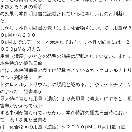
を超えるときの発明
の効果も本件明細書に記載されているに等しいものと判断し
た。
しかし，本件明細書の表１には，化合物Ａについて，用量が３
０μＭから２００
０μＭまでのデータしか示されておらず，本件明細書には，２
０００μＭを超える
用量（濃度）のときの発明の効果は記載されていない。また，
本件特許の優先日前
には，本件明細書の表１に記載されているネドクロシルナトリ
ウム（判決注：「ネ
ドクロミルナトリウム」の誤記と認める。）や，ケトチフェン
のような，阻害率が
最大値に達した用量（濃度）より高用量（濃度）にすると，阻
害率がかえって低下
する事例が知られていたから，本件特許の優先日当時におい
て，表１を見た当業者
は，化合物Ａの用量（濃度）を２０００μＭより高用量（濃