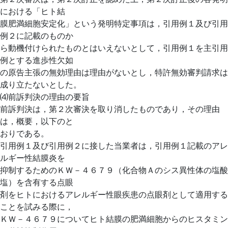
における「ヒト結
膜肥満細胞安定化」という発明特定事項は，引用例１及び引用
例２に記載のものか
ら動機付けられたものとはいえないとして，引用例１を主引用
例とする進歩性欠如
の原告主張の無効理由は理由がないとし，特許無効審判請求は
成り立たないとした。
⑷前訴判決の理由の要旨
前訴判決は，第２次審決を取り消したものであり，その理由
は，概要，以下のと
おりである。
引用例１及び引用例２に接した当業者は，引用例１記載のアレ
ルギー性結膜炎を
抑制するためのＫＷ－４６７９（化合物Ａのシス異性体の塩酸
塩）を含有する点眼
剤をヒトにおけるアレルギー性眼疾患の点眼剤として適用する
ことを試みる際に，
ＫＷ－４６７９についてヒト結膜の肥満細胞からのヒスタミン