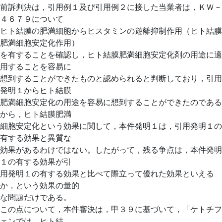
前訴判決は，引用例１及び引用例２に接した当業者は，ＫＷ－
４６７９について
ヒト結膜の肥満細胞からヒスタミンの遊離抑制作用（ヒト結膜
肥満細胞安定化作用）
を有することを確認し，ヒト結膜肥満細胞安定化剤の用途に適
用することを容易に
想到することができたものと認められると判断しており，引用
発明１からヒト結膜
肥満細胞安定化の用途を容易に想到することができたのである
から，ヒト結膜肥満
細胞安定化という効果に関して，本件発明１は，引用発明１の
有する効果と異質な
効果があるわけではない。したがって，残る争点は，本件発明
１の有する効果が引
用発明１の有する効果と比べて際立って優れた効果といえる
か，という効果の量的
な問題だけである。
この点について，本件審決は，甲３９に基づいて，「ケトチフ
ェンでは，ヒト結