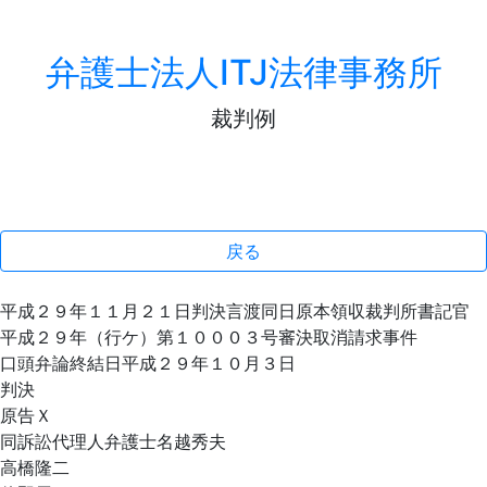
弁護士法人ITJ法律事務所
裁判例
戻る
平成２９年１１月２１日判決言渡同日原本領収裁判所書記官
平成２９年（行ケ）第１０００３号審決取消請求事件
口頭弁論終結日平成２９年１０月３日
判決
原告Ｘ
同訴訟代理人弁護士名越秀夫
高橋隆二