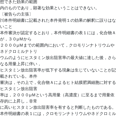
想できた効果の範囲
内のものであり，顕著な効果ということはできない。
〔被告らの主張〕
⑴本件明細書に記載された本件発明１の効果の解釈に誤りはな
いこと
本件審決が認定するとおり，本件明細書の表１には，化合物Ａ
が，３０μＭから
２０００μＭまでの範囲内において，クロモリンナトリウムや
ネドクロミルナトリ
ウムのようにヒスタミン放出阻害率の最大値に達した後，さら
なる用量上昇に伴い，
ヒスタミン放出阻害率が低下する現象は生じていないことが記
載されている。本件
審決は，その上で，化合物Ａによるヒト結膜肥満細胞に対する
ヒスタミン放出阻害
率は，２０００μＭという高用量（高濃度）に至るまで用量依
存的に上昇し，非常
に高いヒスタミン放出阻害率を有すると判断したものである。
本件明細書の表１には，クロモリンナトリウムやネドクロミル