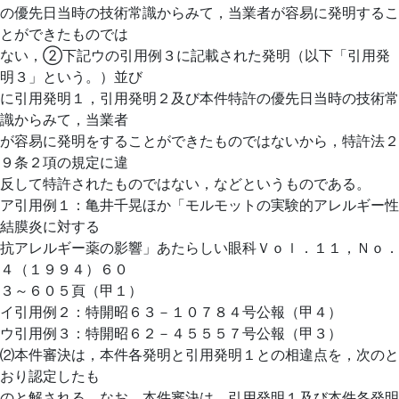
の優先日当時の技術常識からみて，当業者が容易に発明するこ
とができたものでは
ない，②下記ウの引用例３に記載された発明（以下「引用発
明３」という。）並び
に引用発明１，引用発明２及び本件特許の優先日当時の技術常
識からみて，当業者
が容易に発明をすることができたものではないから，特許法２
９条２項の規定に違
反して特許されたものではない，などというものである。
ア引用例１：亀井千晃ほか「モルモットの実験的アレルギー性
結膜炎に対する
抗アレルギー薬の影響」あたらしい眼科Ｖｏｌ．１１，Ｎｏ．
４（１９９４）６０
３～６０５頁（甲１）
イ引用例２：特開昭６３－１０７８４号公報（甲４）
ウ引用例３：特開昭６２－４５５５７号公報（甲３）
⑵本件審決は，本件各発明と引用発明１との相違点を，次のと
おり認定したも
のと解される。なお，本件審決は，引用発明１及び本件各発明