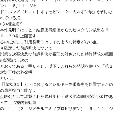
ン）－６,１１－ジヒ
ドロベンズ［ｂ，ｅ］オキセピン－２－カルボン酸」が例示さ
れている点。
(ウ)相違点９
本件発明２は，ヒト結膜肥満細胞からのヒスタミン放出を６
６．７％以上阻害す
るのに対し，引用発明３は，そのような特定がない点。
４確定した前訴判決について
⑴第２次審決及び前訴判決が審理の対象とした特許請求の範囲
の記載は，次の
とおりである（甲８４）。以下，これらの発明を併せて「第２
次訂正後の各発明」
という。
【請求項１】ヒトにおけるアレルギー性眼疾患を処置するため
の局所投与可能な，
点眼剤として調製された眼科用ヒト結膜肥満細胞安定化剤であ
って，治療的有効量
の１１－（３－ジメチルアミノプロピリデン）－６，１１－ジ