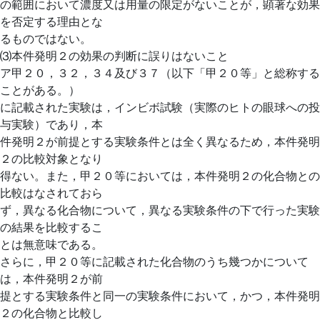
の範囲において濃度又は用量の限定がないことが，顕著な効果
を否定する理由とな
るものではない。
⑶本件発明２の効果の判断に誤りはないこと
ア甲２０，３２，３４及び３７（以下「甲２０等」と総称する
ことがある。）
に記載された実験は，インビボ試験（実際のヒトの眼球への投
与実験）であり，本
件発明２が前提とする実験条件とは全く異なるため，本件発明
２の比較対象となり
得ない。また，甲２０等においては，本件発明２の化合物との
比較はなされておら
ず，異なる化合物について，異なる実験条件の下で行った実験
の結果を比較するこ
とは無意味である。
さらに，甲２０等に記載された化合物のうち幾つかについて
は，本件発明２が前
提とする実験条件と同一の実験条件において，かつ，本件発明
２の化合物と比較し