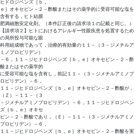
ヒドロジベンズ［ｂ，
ｅ］オキセピン－２－酢酸またはその薬学的に受容可能な塩を
含有する，ヒト結膜
肥満細胞安定化剤。（本件訂正後の請求項１の記載と同じ。）
【請求項２】ヒトにおけるアレルギー性眼疾患を処置するため
の局所投与可能な眼
科用組成物であって，治療的有効量の１１－（３－ジメチルア
ミノプロピリデン）
－６，１１－ジヒドロジベンズ［ｂ，ｅ］オキセピン－２－酢
酸またはその薬学的
に受容可能な塩を含有し，前記１１－（３－ジメチルアミノプ
ロピリデン）－６，
１１－ジヒドロジベンズ［ｂ，ｅ］オキセピン－２－酢酸が，
（Ｚ）－１１－（３
－ジメチルアミノプロピリデン）－６，１１－ジヒドロジベン
ズ［ｂ，ｅ］オキセ
ピン－２－酢酸であり，（Ｅ）－１１－（３－ジメチルアミノ
プロピリデン）－６，
１１－ジヒドロジベンズ［ｂ，ｅ］オキセピン－２－酢酸を実