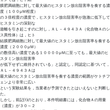
膜肥満細胞に対して最大値のヒスタミン放出阻害率を奏する濃
度（１００μＭ程度）
の３倍程度の濃度で，ヒスタミン放出阻害率が急激に低下して
ヒスタミンの深刻な
遊離を引き起こすのに対し，ＡＬ－４９４３Ａ（化合物Ａのシ
ス異性体）は，ヒト
結膜肥満細胞に対して最大値のヒスタミン放出阻害率を奏する
濃度（２０００μＭ）
の数倍高い濃度である１００００μＭに至っても，最大値のヒ
スタミン放出阻害率
が低下せずに維持されている」と認定し，同認定に基づいて，
ＡＬ－４９４３Ａは
最大値のヒスタミン放出阻害率を奏する濃度の範囲がケトチフ
ェンより非常に広い
という実験結果を，当業者が予測できたとはいえないと判断し
た。
しかし，前記⑴のとおり，本件明細書には，化合物Ａの用量
（濃度）が３０～２