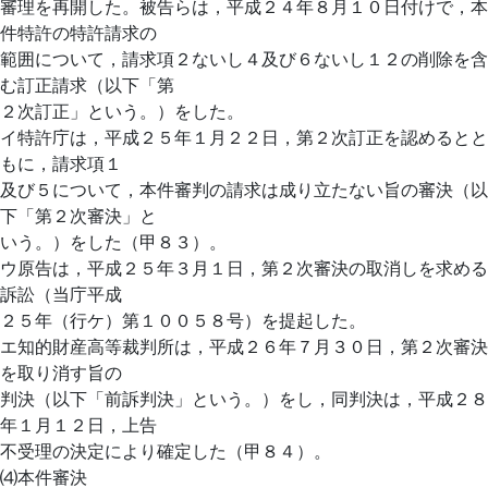
審理を再開した。被告らは，平成２４年８月１０日付けで，本
件特許の特許請求の
範囲について，請求項２ないし４及び６ないし１２の削除を含
む訂正請求（以下「第
２次訂正」という。）をした。
イ特許庁は，平成２５年１月２２日，第２次訂正を認めるとと
もに，請求項１
及び５について，本件審判の請求は成り立たない旨の審決（以
下「第２次審決」と
いう。）をした（甲８３）。
ウ原告は，平成２５年３月１日，第２次審決の取消しを求める
訴訟（当庁平成
２５年（行ケ）第１００５８号）を提起した。
エ知的財産高等裁判所は，平成２６年７月３０日，第２次審決
を取り消す旨の
判決（以下「前訴判決」という。）をし，同判決は，平成２８
年１月１２日，上告
不受理の決定により確定した（甲８４）。
⑷本件審決