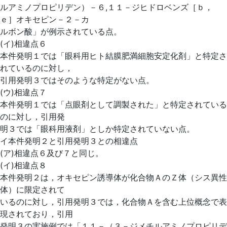
ルアミノプロピリデン）－６,１１－ジヒドロベンズ［ｂ，
ｅ］オキセピン－２－カ
ルボン酸」が例示されている点。
(イ)相違点６
本件発明１では「眼科用ヒト結膜肥満細胞安定化剤」と特定さ
れているのに対し，
引用発明３ではそのような特定がない点。
(ウ)相違点７
本件発明１では「点眼剤として調製された」と特定されている
のに対し，引用発
明３では「眼科用液剤」としか特定されていない点。
イ本件発明２と引用発明３との相違点
(ア)相違点６及び７と同じ。
(イ)相違点８
本件発明２は，オキセピン誘導体が化合物ＡのＺ体（シス異性
体）に限定されて
いるのに対し，引用発明３では，化合物Ａを含む上位概念で表
現されており，引用
発明３の実施例では「１１－（３－ジメチルアミノプロピリデ