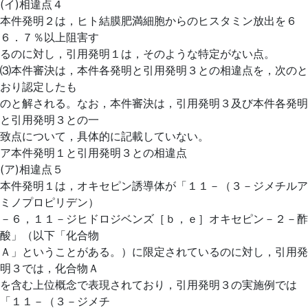
(イ)相違点４
本件発明２は，ヒト結膜肥満細胞からのヒスタミン放出を６
６．７％以上阻害す
るのに対し，引用発明１は，そのような特定がない点。
⑶本件審決は，本件各発明と引用発明３との相違点を，次のと
おり認定したも
のと解される。なお，本件審決は，引用発明３及び本件各発明
と引用発明３との一
致点について，具体的に記載していない。
ア本件発明１と引用発明３との相違点
(ア)相違点５
本件発明１は，オキセピン誘導体が「１１－（３－ジメチルア
ミノプロピリデン）
－６，１１－ジヒドロジベンズ［ｂ，ｅ］オキセピン－２－酢
酸」（以下「化合物
Ａ」ということがある。）に限定されているのに対し，引用発
明３では，化合物Ａ
を含む上位概念で表現されており，引用発明３の実施例では
「１１－（３－ジメチ