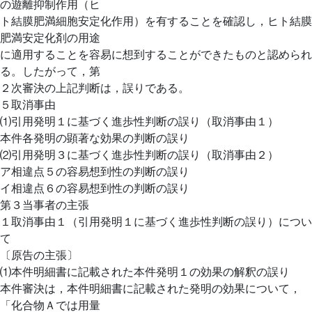
の遊離抑制作用（ヒ
ト結膜肥満細胞安定化作用）を有することを確認し，ヒト結膜
肥満安定化剤の用途
に適用することを容易に想到することができたものと認められ
る。したがって，第
２次審決の上記判断は，誤りである。
５取消事由
⑴引用発明１に基づく進歩性判断の誤り（取消事由１）
本件各発明の顕著な効果の判断の誤り
⑵引用発明３に基づく進歩性判断の誤り（取消事由２）
ア相違点５の容易想到性の判断の誤り
イ相違点６の容易想到性の判断の誤り
第３当事者の主張
１取消事由１（引用発明１に基づく進歩性判断の誤り）につい
て
〔原告の主張〕
⑴本件明細書に記載された本件発明１の効果の解釈の誤り
本件審決は，本件明細書に記載された発明の効果について，
「化合物Ａでは用量