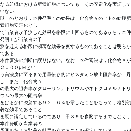
なる組織における肥満細胞についても，その安定化を実証して
いない。
以上のとおり，本件発明１の効果は，化合物Ａのヒトの結膜肥
満細胞安定化とし
て当業者が予測した効果を格段に上回るものであるから，本件
発明１が当業者の予
測を超える格段に顕著な効果を奏するものであることは明らか
である。
本件審決の判断に誤りはない。なお，本件審決は，化合物Ａが
２０００μＭとい
う高濃度に至るまで用量依存的にヒスタミン放出阻害率が上昇
し，また，化合物Ａ
の最大の阻害率がクロモリンナトリウムやネドクロミルナトリ
ウムの最大の阻害率
をはるかに凌駕する９２．６％を示したことをもって，格別顕
著な効果であること
を既に認定しているのであり，甲３９を参酌するまでもなく，
本件発明が当業者の
予測を超える顕著な効果を奏することを認定している。したが