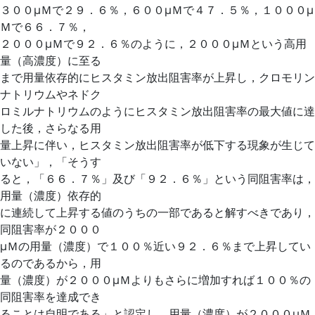
３００μＭで２９．６％，６００μＭで４７．５％，１０００μ
Ｍで６６．７％，
２０００μＭで９２．６％のように，２０００μＭという高用
量（高濃度）に至る
まで用量依存的にヒスタミン放出阻害率が上昇し，クロモリン
ナトリウムやネドク
ロミルナトリウムのようにヒスタミン放出阻害率の最大値に達
した後，さらなる用
量上昇に伴い，ヒスタミン放出阻害率が低下する現象が生じて
いない」，「そうす
ると，「６６．７％」及び「９２．６％」という同阻害率は，
用量（濃度）依存的
に連続して上昇する値のうちの一部であると解すべきであり，
同阻害率が２０００
μＭの用量（濃度）で１００％近い９２．６％まで上昇してい
るのであるから，用
量（濃度）が２０００μＭよりもさらに増加すれば１００％の
同阻害率を達成でき
ることは自明である」と認定し，用量（濃度）が２０００μＭ