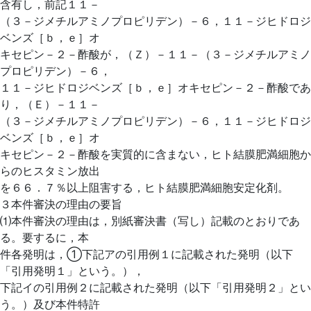
含有し，前記１１－
（３－ジメチルアミノプロピリデン）－６，１１－ジヒドロジ
ベンズ［ｂ，ｅ］オ
キセピン－２－酢酸が，（Ｚ）－１１－（３－ジメチルアミノ
プロピリデン）－６，
１１－ジヒドロジベンズ［ｂ，ｅ］オキセピン－２－酢酸であ
り，（Ｅ）－１１－
（３－ジメチルアミノプロピリデン）－６，１１－ジヒドロジ
ベンズ［ｂ，ｅ］オ
キセピン－２－酢酸を実質的に含まない，ヒト結膜肥満細胞か
らのヒスタミン放出
を６６．７％以上阻害する，ヒト結膜肥満細胞安定化剤。
３本件審決の理由の要旨
⑴本件審決の理由は，別紙審決書（写し）記載のとおりであ
る。要するに，本
件各発明は，①下記アの引用例１に記載された発明（以下
「引用発明１」という。），
下記イの引用例２に記載された発明（以下「引用発明２」とい
う。）及び本件特許