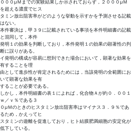
０００μＭまでの実験結果しか示されておらず，２０００μＭ
を超える濃度でヒス
タミン放出阻害率がどのような挙動を示すかを予測させる記載
はない。
本件審決は，甲３９に記載されている事項を本件明細書の記載
と混同して，本件
発明１の効果を判断しており，本件発明１の効果の顕著性の判
断に誤りがある。
イ発明の構成が容易に想到できた場合において，顕著な効果を
有することを理
由として進歩性が肯定されるためには，当該発明の全範囲にお
いて顕著な効果を有
することが必要である。
しかし，本件明細書の表１によれば，化合物Ａが約０．００１
ｗ／ｖ％である３
０μＭのときのヒスタミン放出阻害率はマイナス３．９％であ
るため，かえってヒ
スタミンの遊離を促進しており，ヒト結膜肥満細胞の安定化が
低下している。