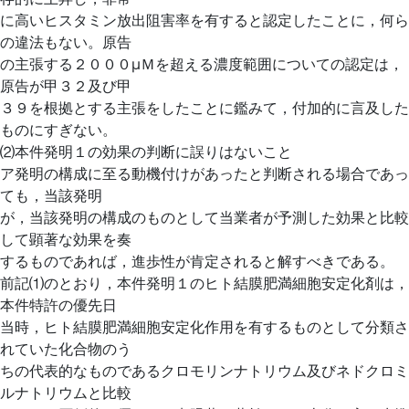
に高いヒスタミン放出阻害率を有すると認定したことに，何ら
の違法もない。原告
の主張する２０００μＭを超える濃度範囲についての認定は，
原告が甲３２及び甲
３９を根拠とする主張をしたことに鑑みて，付加的に言及した
ものにすぎない。
⑵本件発明１の効果の判断に誤りはないこと
ア発明の構成に至る動機付けがあったと判断される場合であっ
ても，当該発明
が，当該発明の構成のものとして当業者が予測した効果と比較
して顕著な効果を奏
するものであれば，進歩性が肯定されると解すべきである。
前記⑴のとおり，本件発明１のヒト結膜肥満細胞安定化剤は，
本件特許の優先日
当時，ヒト結膜肥満細胞安定化作用を有するものとして分類さ
れていた化合物のう
ちの代表的なものであるクロモリンナトリウム及びネドクロミ
ルナトリウムと比較