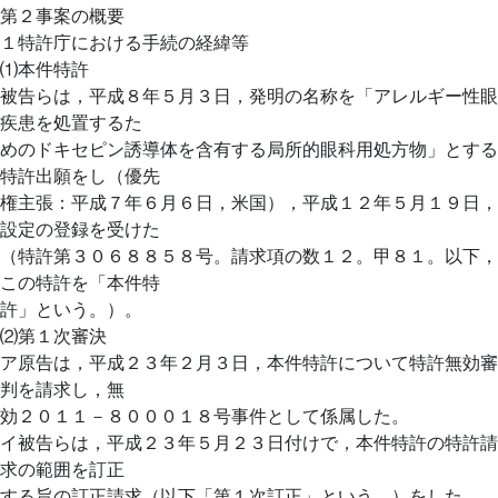
第２事案の概要
１特許庁における手続の経緯等
⑴本件特許
被告らは，平成８年５月３日，発明の名称を「アレルギー性眼
疾患を処置するた
めのドキセピン誘導体を含有する局所的眼科用処方物」とする
特許出願をし（優先
権主張：平成７年６月６日，米国），平成１２年５月１９日，
設定の登録を受けた
（特許第３０６８８５８号。請求項の数１２。甲８１。以下，
この特許を「本件特
許」という。）。
⑵第１次審決
ア原告は，平成２３年２月３日，本件特許について特許無効審
判を請求し，無
効２０１１－８０００１８号事件として係属した。
イ被告らは，平成２３年５月２３日付けで，本件特許の特許請
求の範囲を訂正
する旨の訂正請求（以下「第１次訂正」という。）をした。