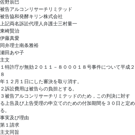
佐野辰巳
被告アルコンリサーチリミテッド
被告協和発酵キリン株式会社
上記両名訴訟代理人弁護士三村量一
東崎賢治
伊藤真愛
同弁理士南条雅裕
瀬田あや子
主文
１特許庁が無効２０１１－８０００１８号事件について平成２
８
年１２月１日にした審決を取り消す。
２訴訟費用は被告らの負担とする。
３被告アルコンリサーチリミテッドのため，この判決に対す
る上告及び上告受理の申立てのための付加期間を３０日と定め
る。
事実及び理由
第１請求
主文同旨