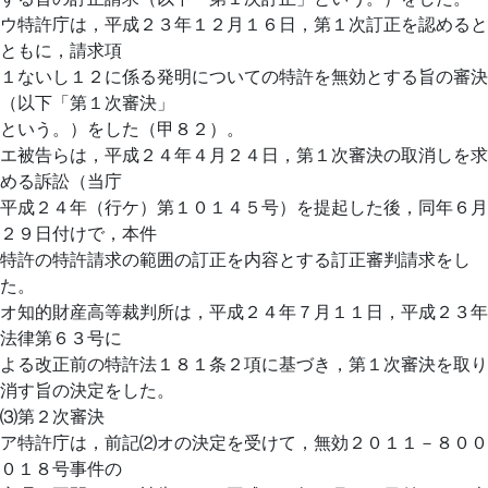
ウ特許庁は，平成２３年１２月１６日，第１次訂正を認めると
ともに，請求項
１ないし１２に係る発明についての特許を無効とする旨の審決
（以下「第１次審決」
という。）をした（甲８２）。
エ被告らは，平成２４年４月２４日，第１次審決の取消しを求
める訴訟（当庁
平成２４年（行ケ）第１０１４５号）を提起した後，同年６月
２９日付けで，本件
特許の特許請求の範囲の訂正を内容とする訂正審判請求をし
た。
オ知的財産高等裁判所は，平成２４年７月１１日，平成２３年
法律第６３号に
よる改正前の特許法１８１条２項に基づき，第１次審決を取り
消す旨の決定をした。
⑶第２次審決
ア特許庁は，前記⑵オの決定を受けて，無効２０１１－８００
０１８号事件の