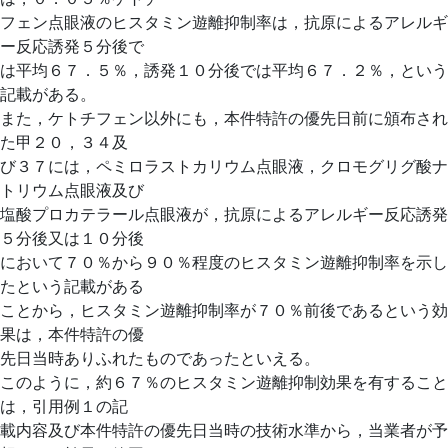
フェン点眼液のヒスタミン遊離抑制率は，抗原によるアレルギ
ー反応誘発５分後で
は平均６７．５％，誘発１０分後では平均６７．２％，という
記載がある。
また，ケトチフェン以外にも，本件特許の優先日前に頒布され
た甲２０，３４及
び３７には，ペミロラストカリウム点眼液，クロモグリグ酸ナ
トリウム点眼液及び
塩酸プロカテラール点眼液が，抗原によるアレルギー反応誘発
５分後又は１０分後
において７０％から９０％程度のヒスタミン遊離抑制率を示し
たという記載がある
ことから，ヒスタミン遊離抑制率が７０％前後であるという効
果は，本件特許の優
先日当時ありふれたものであったといえる。
このように，約６７％のヒスタミン遊離抑制効果を有すること
は，引用例１の記
載内容及び本件特許の優先日当時の技術水準から，当業者が予