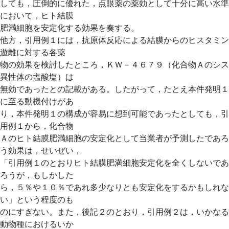
しても，圧倒的に優れた，点眼薬の薬効として十分に高い水準
において，ヒト結膜
肥満細胞を安定化する効果を奏する。
他方，引用例１には，抗原体反応による結膜からのヒスタミン
遊離に対する各薬
物の効果を検討したところ，ＫＷ－４６７９（化合物Ａのシス
異性体の塩酸塩）は
無効であったとの記載がある。したがって，たとえ本件発明１
に至る動機付けがあ
り，本件発明１の構成が容易に想到可能であったとしても，引
用例１から，化合物
Ａのヒト結膜肥満細胞の安定化として当業者が予測したであろ
う効果は，せいぜい，
「引用例１のとおりヒト結膜肥満細胞安定化を全くしないであ
ろうが，もしかした
ら，５％や１０％であれ多少なりとも安定化をするかもしれな
い」という程度のも
のにすぎない。また，後記２のとおり，引用例２は，いかなる
動物種におけるいか