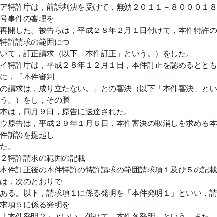
ア特許庁は，前訴判決を受けて，無効２０１１－８０００１８
号事件の審理を
再開した。被告らは，平成２８年２月１日付けで，本件特許の
特許請求の範囲につ
いて，訂正請求（以下「本件訂正」という。）をした。
イ特許庁は，平成２８年１２月１日，本件訂正を認めるととも
に，「本件審判
の請求は，成り立たない。」との審決（以下「本件審決」とい
う。）をし，その謄
本は，同月９日，原告に送達された。
ウ原告は，平成２９年１月６日，本件審決の取消しを求める本
件訴訟を提起し
た。
２特許請求の範囲の記載
本件訂正後の本件特許の特許請求の範囲請求項１及び５の記載
は，次のとおりで
ある。以下，請求項１に係る発明を「本件発明１」といい，請
求項５に係る発明を
「本件発明２」といい，併せて「本件各発明」という。また，