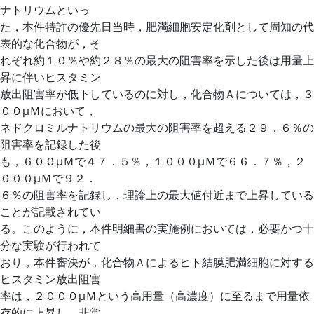
ナトリウムといっ
た，本件特許の優先日当時，肥満細胞安定化剤として周知の代
表的な化合物が，そ
れぞれ約１０％や約２８％の最大の阻害率を示した後は用量上
昇に伴いヒスタミン
放出阻害率が低下しているのに対し，化合物Ａについては，３
００μＭにおいて，
ネドクロミルナトリウムの最大の阻害率を超える２９．６％の
阻害率を記録した後
も，６００μＭで４７．５％，１０００μＭで６６．７％，２
０００μＭで９２．
６％の阻害率を記録し，理論上の最大値付近まで上昇している
ことが記載されてい
る。このように，本件明細書の実施例においては，必要かつ十
分な実験が行われて
おり，本件審決が，化合物Ａによるヒト結膜肥満細胞に対する
ヒスタミン放出阻害
率は，２０００μＭという高用量（高濃度）に至るまで用量依
存的に上昇し，非常