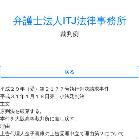
弁護士法人ITJ法律事務所
裁判例
戻る
平成２９年（受）第２１７７号執行判決請求事件
平成３１年１月１８日第二小法廷判決
主文
原判決を破棄する。
本件を大阪高等裁判所に差し戻す。
理由
上告代理人金子憲康の上告受理申立て理由第２について