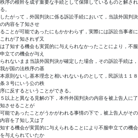
秩序の根幹を成す重要な手続として保障しているものと解され
る。
したがって，外国判決に係る訴訟手続において，当該外国判決
の内容を了知させ
ることが可能であったにもかかわらず，実際には訴訟当事者に
これが了知されず又
は了知する機会も実質的に与えられなかったことにより，不服
申立ての機会が与え
られないまま当該外国判決が確定した場合，その訴訟手続は，
我が国の法秩序の基
本原則ないし基本理念と相いれないものとして，民訴法１１８
条３号にいう公の秩
序に反するということができる。
５以上と異なる見解の下，本件外国判決の内容を被上告人に了
知させることが
可能であったことがうかがわれる事情の下で，被上告人がその
内容を了知し又は了
知する機会が実質的に与えられることにより不服申立ての機会
を与えられていたか