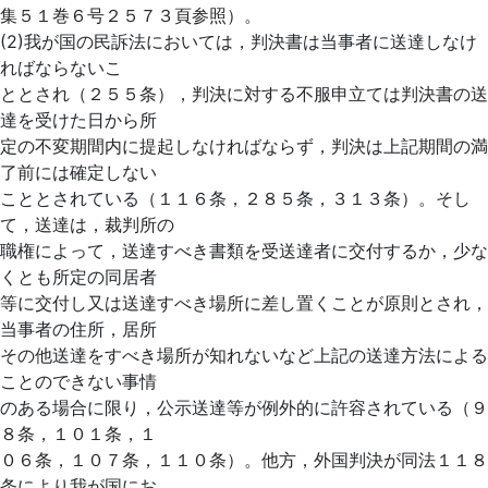
集５１巻６号２５７３頁参照）。
(2)我が国の民訴法においては，判決書は当事者に送達しなけ
ればならないこ
ととされ（２５５条），判決に対する不服申立ては判決書の送
達を受けた日から所
定の不変期間内に提起しなければならず，判決は上記期間の満
了前には確定しない
こととされている（１１６条，２８５条，３１３条）。そし
て，送達は，裁判所の
職権によって，送達すべき書類を受送達者に交付するか，少な
くとも所定の同居者
等に交付し又は送達すべき場所に差し置くことが原則とされ，
当事者の住所，居所
その他送達をすべき場所が知れないなど上記の送達方法による
ことのできない事情
のある場合に限り，公示送達等が例外的に許容されている（９
８条，１０１条，１
０６条，１０７条，１１０条）。他方，外国判決が同法１１８
条により我が国にお