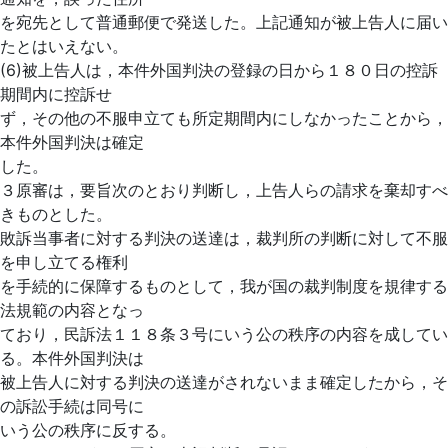
を宛先として普通郵便で発送した。上記通知が被上告人に届い
たとはいえない。
(6)被上告人は，本件外国判決の登録の日から１８０日の控訴
期間内に控訴せ
ず，その他の不服申立ても所定期間内にしなかったことから，
本件外国判決は確定
した。
３原審は，要旨次のとおり判断し，上告人らの請求を棄却すべ
きものとした。
敗訴当事者に対する判決の送達は，裁判所の判断に対して不服
を申し立てる権利
を手続的に保障するものとして，我が国の裁判制度を規律する
法規範の内容となっ
ており，民訴法１１８条３号にいう公の秩序の内容を成してい
る。本件外国判決は
被上告人に対する判決の送達がされないまま確定したから，そ
の訴訟手続は同号に
いう公の秩序に反する。