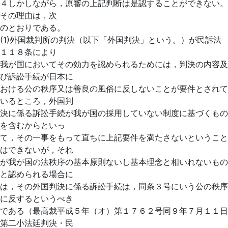
４しかしながら，原審の上記判断は是認することができない。
その理由は，次
のとおりである。
(1)外国裁判所の判決（以下「外国判決」という。）が民訴法
１１８条により
我が国においてその効力を認められるためには，判決の内容及
び訴訟手続が日本に
おける公の秩序又は善良の風俗に反しないことが要件とされて
いるところ，外国判
決に係る訴訟手続が我が国の採用していない制度に基づくもの
を含むからといっ
て，その一事をもって直ちに上記要件を満たさないということ
はできないが，それ
が我が国の法秩序の基本原則ないし基本理念と相いれないもの
と認められる場合に
は，その外国判決に係る訴訟手続は，同条３号にいう公の秩序
に反するというべき
である（最高裁平成５年（オ）第１７６２号同９年７月１１日
第二小法廷判決・民