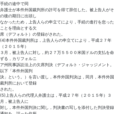
手続の途中で同
弁護士が本件外国裁判所の許可を得て辞任した。被上告人がそ
の後の期日に出頭し
なかったため，上告人らの申立てにより，手続の進行を怠った
ことを理由とする欠
席（デフォルト）の登録がされた。
(4)本件外国裁判所は，上告人らの申立てにより，平成２７年
（２０１５年）
３月，被上告人に対し，約２７万５５００米国ドルの支払を命
ずる，カリフォルニ
ア州民事訴訟法上の欠席判決（デフォルト・ジャッジメント。
以下「本件外国判
決」という。）を言い渡し，本件外国判決は，同月，本件外国
裁判所において登録
された。
(5)上告人らの代理人弁護士は，平成２７年（２０１５年）３
月，被上告人に
対し，本件外国判決に関し，判決書の写しを添付した判決登録
通知を，誤った住所