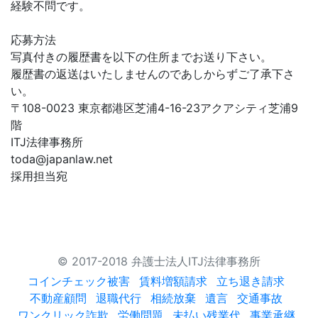
経験不問です。
応募方法
写真付きの履歴書を以下の住所までお送り下さい。
履歴書の返送はいたしませんのであしからずご了承下さ
い。
〒108-0023 東京都港区芝浦4-16-23アクアシティ芝浦9
階
ITJ法律事務所
toda@japanlaw.net
採用担当宛
© 2017-2018 弁護士法人ITJ法律事務所
コインチェック被害
賃料増額請求
立ち退き請求
不動産顧問
退職代行
相続放棄
遺言
交通事故
ワンクリック詐欺
労働問題
未払い残業代
事業承継