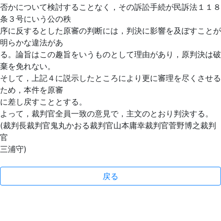
否かについて検討することなく，その訴訟手続が民訴法１１８
条３号にいう公の秩
序に反するとした原審の判断には，判決に影響を及ぼすことが
明らかな違法があ
る。論旨はこの趣旨をいうものとして理由があり，原判決は破
棄を免れない。
そして，上記４に説示したところにより更に審理を尽くさせる
ため，本件を原審
に差し戻すこととする。
よって，裁判官全員一致の意見で，主文のとおり判決する。
(裁判長裁判官鬼丸かおる裁判官山本庸幸裁判官菅野博之裁判
官
三浦守)
戻る