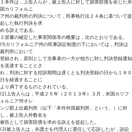
１本件は，上告人らが，被上告人に対して損害賠償を命じた米
国カリフォルニ
ア州の裁判所の判決について，民事執行法２４条に基づいて提
起した執行判決を求
める訴えである。
２原審の確定した事実関係等の概要は，次のとおりである。
(1)カリフォルニア州の民事訴訟制度の下においては，判決は
裁判所において
登録され，原則として当事者の一方が他方に対し判決登録通知
を送達することとさ
れ，判決に対する控訴期間は遅くとも判決登録の日から１８０
日を経過することに
より満了するものとされている。
(2)上告人らは，平成２５年（２０１３年）３月，米国カリフ
ォルニア州オレ
ンジ郡上位裁判所（以下「本件外国裁判所」という。）に対
し，被上告人外数名を
被告として損害賠償を求める訴えを提起した。
(3)被上告人は，弁護士を代理人に選任して応訴したが，訴訟