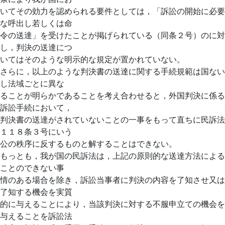
いてその効力を認められる要件としては，「訴訟の開始に必要
な呼出し若しくは命
令の送達」を受けたことが掲げられている（同条２号）のに対
し，判決の送達につ
いてはそのような明示的な規定が置かれていない。
さらに，以上のような判決書の送達に関する手続規範は国ない
し法域ごとに異な
ることが明らかであることを考え合わせると，外国判決に係る
訴訟手続において，
判決書の送達がされていないことの一事をもって直ちに民訴法
１１８条３号にいう
公の秩序に反するものと解することはできない。
もっとも，我が国の民訴法は，上記の原則的な送達方法による
ことのできない事
情のある場合を除き，訴訟当事者に判決の内容を了知させ又は
了知する機会を実質
的に与えることにより，当該判決に対する不服申立ての機会を
与えることを訴訟法