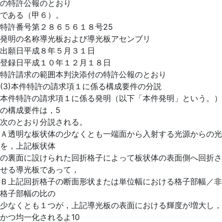
の特許公報のとおり
である（甲６）。
特許番号第２８６５６１８号25
発明の名称導光板および導光板アセンブリ
出願日平成８年５月３１日
登録日平成１０年１２月１８日
特許請求の範囲本判決添付の特許公報のとおり
(3)本件特許の請求項１に係る構成要件の分説
本件特許の請求項１に係る発明（以下「本件発明」という。）
の構成要件は，5
次のとおり分説される。
Ａ透明な板状体の少なくとも一端面から入射する光源からの光
を，上記板状体
の裏面に設けられた回折格子によって板状体の表面側へ回折さ
せる導光板であって，
Ｂ上記回折格子の断面形状または単位幅における格子部幅／非
格子部幅の比の
少なくとも１つが，上記導光板の表面における輝度が増大し，
かつ均一化されるよ10