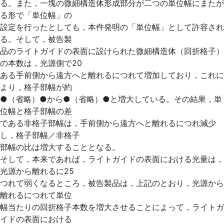
る。また，一塊の微細構造体形成部分が二つの単位幅にまたが
る形で「単位幅」の
設定を行ったとしても，本件発明の「単位幅」として許容され
る。そして，被告製
品のライトガイドの表面に設けられた微細構造体（回折格子）
の本数は，光源側で20
ある手前側から遠方へと離れるにつれて増加しており，これに
より，格子部幅が約
●（省略）●から●（省略）●と増大している。その結果，単
位幅と格子部幅の差
である非格子部幅は，手前側から遠方へと離れるにつれ減少
し，格子部幅／非格子
部幅の比は増大することとなる。
そして，本来であれば，ライトガイドの表面における光量は，
光源から離れるに25
つれて弱くなるところ，被告製品は，上記のとおり，光源から
離れるにつれて単位
幅当たりの回折格子本数を増大させることによって，ライトガ
イドの表面における