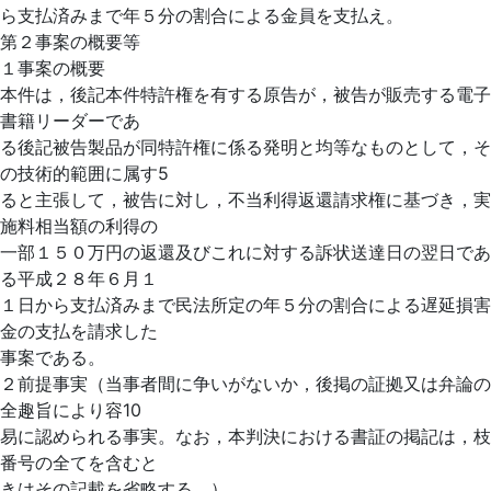
ら支払済みまで年５分の割合による金員を支払え。
第２事案の概要等
１事案の概要
本件は，後記本件特許権を有する原告が，被告が販売する電子
書籍リーダーであ
る後記被告製品が同特許権に係る発明と均等なものとして，そ
の技術的範囲に属す5
ると主張して，被告に対し，不当利得返還請求権に基づき，実
施料相当額の利得の
一部１５０万円の返還及びこれに対する訴状送達日の翌日であ
る平成２８年６月１
１日から支払済みまで民法所定の年５分の割合による遅延損害
金の支払を請求した
事案である。
２前提事実（当事者間に争いがないか，後掲の証拠又は弁論の
全趣旨により容10
易に認められる事実。なお，本判決における書証の掲記は，枝
番号の全てを含むと
きはその記載を省略する。）