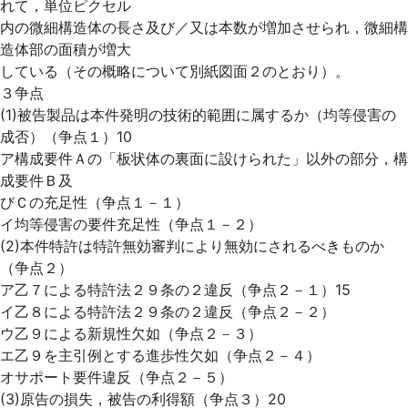
れて，単位ピクセル
内の微細構造体の長さ及び／又は本数が増加させられ，微細構
造体部の面積が増大
している（その概略について別紙図面２のとおり）。
３争点
(1)被告製品は本件発明の技術的範囲に属するか（均等侵害の
成否）（争点１）10
ア構成要件Ａの「板状体の裏面に設けられた」以外の部分，構
成要件Ｂ及
びＣの充足性（争点１－１）
イ均等侵害の要件充足性（争点１－２）
(2)本件特許は特許無効審判により無効にされるべきものか
（争点２）
ア乙７による特許法２９条の２違反（争点２－１）15
イ乙８による特許法２９条の２違反（争点２－２）
ウ乙９による新規性欠如（争点２－３）
エ乙９を主引例とする進歩性欠如（争点２－４）
オサポート要件違反（争点２－５）
(3)原告の損失，被告の利得額（争点３）20