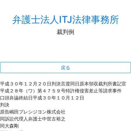
弁護士法人ITJ法律事務所
裁判例
戻る
平成３０年１２月２０日判決言渡同日原本領収裁判所書記官
平成２８年（ワ）第４７５９号特許権侵害差止等請求事件
口頭弁論終結日平成３０年１０月１２日
判決
原告嶋田プレシジヨン株式会社
同訴訟代理人弁護士中世古裕之
同大森剛