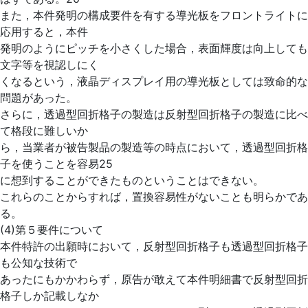
また，本件発明の構成要件を有する導光板をフロントライトに
応用すると，本件
発明のようにピッチを小さくした場合，表面輝度は向上しても
文字等を視認しにく
くなるという，液晶ディスプレイ用の導光板としては致命的な
問題があった。
さらに，透過型回折格子の製造は反射型回折格子の製造に比べ
て格段に難しいか
ら，当業者が被告製品の製造等の時点において，透過型回折格
子を使うことを容易25
に想到することができたものということはできない。
これらのことからすれば，置換容易性がないことも明らかであ
る。
(4)第５要件について
本件特許の出願時において，反射型回折格子も透過型回折格子
も公知な技術で
あったにもかかわらず，原告が敢えて本件明細書で反射型回折
格子しか記載しなか