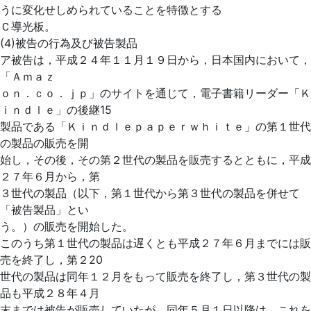
うに変化せしめられていることを特徴とする
Ｃ導光板。
(4)被告の行為及び被告製品
ア被告は，平成２４年１１月１９日から，日本国内において，
「Ａｍａｚ
ｏｎ．ｃｏ．ｊｐ」のサイトを通じて，電子書籍リーダー「Ｋ
ｉｎｄｌｅ」の後継15
製品である「Ｋｉｎｄｌｅｐａｐｅｒｗｈｉｔｅ」の第１世代
の製品の販売を開
始し，その後，その第２世代の製品を販売するとともに，平成
２７年６月から，第
３世代の製品（以下，第１世代から第３世代の製品を併せて
「被告製品」とい
う。）の販売を開始した。
このうち第１世代の製品は遅くとも平成２７年６月までには販
売を終了し，第２20
世代の製品は同年１２月をもって販売を終了し，第３世代の製
品も平成２８年４月
末までは被告が販売していたが，同年５月１日以降は，これを