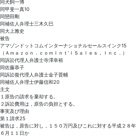
同犬飼一博
同甲斐一真10
同戀田剛
同補佐人弁理士三木久巳
同大上雅史
被告
アマゾンドットコムインターナショナルセールスインク15
（Ａｍａｚｏｎ．ｃｏｍＩｎｔ’ｌＳａｌｅｓ，Ｉｎｃ．）
同訴訟代理人弁護士寺澤幸裕
同佐藤恭子
同訴訟復代理人弁護士金子晋輔
同補佐人弁理士伊藤信和20
主文
１原告の請求を棄却する。
２訴訟費用は，原告の負担とする。
事実及び理由
第１請求25
被告は，原告に対し，１５０万円及びこれに対する平成２８年
６月１１日か