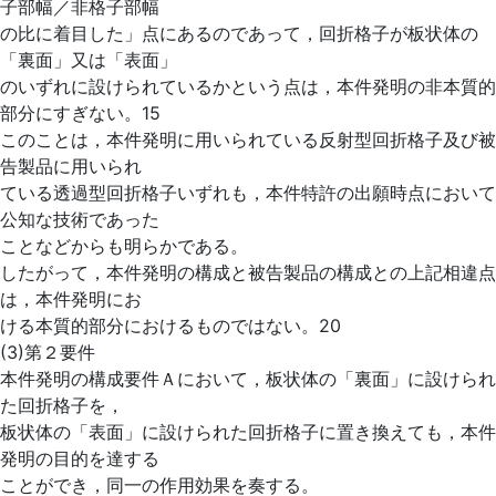
子部幅／非格子部幅
の比に着目した」点にあるのであって，回折格子が板状体の
「裏面」又は「表面」
のいずれに設けられているかという点は，本件発明の非本質的
部分にすぎない。15
このことは，本件発明に用いられている反射型回折格子及び被
告製品に用いられ
ている透過型回折格子いずれも，本件特許の出願時点において
公知な技術であった
ことなどからも明らかである。
したがって，本件発明の構成と被告製品の構成との上記相違点
は，本件発明にお
ける本質的部分におけるものではない。20
(3)第２要件
本件発明の構成要件Ａにおいて，板状体の「裏面」に設けられ
た回折格子を，
板状体の「表面」に設けられた回折格子に置き換えても，本件
発明の目的を達する
ことができ，同一の作用効果を奏する。