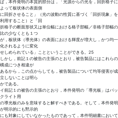
ば，本件発明の本質的部分は，「光源からの光を，回折格子に
よって板状体の表面側
に回折させること」（光の波動の性質に基づく「回折現象」を
利用すること）と「回
折格子の断面形状又は単位幅における格子部幅／非格子部幅の
比の少なくとも１つ
が，板状体（導光体）の表面における輝度が増大し，かつ均一
化されるように変化
せしめられている」ことということができる。25
しかし，前記１の被告の主張のとおり，被告製品にはこれらの
構成につき相違が
あるから，この点からしても，被告製品について均等侵害が成
立しないことは明ら
かである。
イ前記１の被告の主張のとおり，本件発明の「導光板」はバッ
クライト用
の導光板のみを意味すると解すべきである。そして，本件発明
が明示的にも黙示的
にも対象にしていなかったものであって，本件明細書において