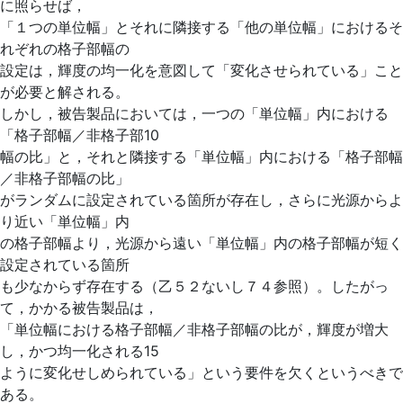
に照らせば，
「１つの単位幅」とそれに隣接する「他の単位幅」におけるそ
れぞれの格子部幅の
設定は，輝度の均一化を意図して「変化させられている」こと
が必要と解される。
しかし，被告製品においては，一つの「単位幅」内における
「格子部幅／非格子部10
幅の比」と，それと隣接する「単位幅」内における「格子部幅
／非格子部幅の比」
がランダムに設定されている箇所が存在し，さらに光源からよ
り近い「単位幅」内
の格子部幅より，光源から遠い「単位幅」内の格子部幅が短く
設定されている箇所
も少なからず存在する（乙５２ないし７４参照）。したがっ
て，かかる被告製品は，
「単位幅における格子部幅／非格子部幅の比が，輝度が増大
し，かつ均一化される15
ように変化せしめられている」という要件を欠くというべきで
ある。