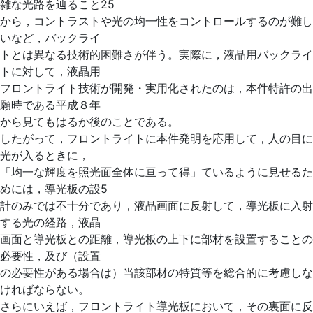
雑な光路を辿ること25
から，コントラストや光の均一性をコントロールするのが難し
いなど，バックライ
トとは異なる技術的困難さが伴う。実際に，液晶用バックライ
トに対して，液晶用
フロントライト技術が開発・実用化されたのは，本件特許の出
願時である平成８年
から見てもはるか後のことである。
したがって，フロントライトに本件発明を応用して，人の目に
光が入るときに，
「均一な輝度を照光面全体に亘って得」ているように見せるた
めには，導光板の設5
計のみでは不十分であり，液晶画面に反射して，導光板に入射
する光の経路，液晶
画面と導光板との距離，導光板の上下に部材を設置することの
必要性，及び（設置
の必要性がある場合は）当該部材の特質等を総合的に考慮しな
ければならない。
さらにいえば，フロントライト導光板において，その裏面に反