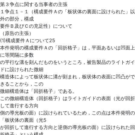
第３争点に関する当事者の主張
１争点１－１（構成要件Ａの「板状体の裏面に設けられた」以
外の部分，構成
要件Ｂ及びＣの充足性）について
（原告の主張）
(1)構成要件Ａについて25
本件発明の構成要件Ａの「回折格子」は，平面あるいは凹面上
に等間隔に多数
の平行な溝を刻んだものをいうところ，被告製品のライトガイ
ドに設けられた微細
構造体によって板状体に溝が刻まれ，板状体の表面に凹凸がで
きることから，この
微細構造体は「回折格子」である。
この微細構造体（回折格子）はライトガイドの表面（光が回折
して進行する方向
側の導光板の面）に設けられているため，この点は本件発明の
「板状体の裏面（光5
が回折して進行する方向と逆側の導光板の面）に設けられた回
折格子」という構成