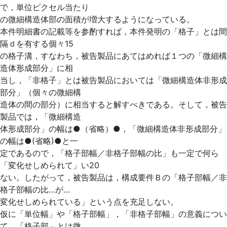
で，単位ピクセル当たり
の微細構造体部の面積が増大するようになっている。
本件明細書の記載等を参酌すれば，本件発明の「格子」とは間
隔ｄを有する個々15
の格子溝，すなわち，被告製品にあてはめれば１つの「微細構
造体形成部分」に相
当し，「非格子」とは被告製品においては「微細構造体非形成
部分」（個々の微細構
造体の間の部分）に相当すると解すべきである。そして，被告
製品では，「微細構造
体形成部分」の幅は●（省略）●，「微細構造体非形成部分」
の幅は●(省略)●と一
定であるので，「格子部幅／非格子部幅の比」も一定で何ら
「変化せしめられて」い20
ない。したがって，被告製品は，構成要件Ｂの「格子部幅／非
格子部幅の比…が…
変化せしめられている」という点を充足しない。
仮に「単位幅」や「格子部幅」，「非格子部幅」の意義につい
て，「格子部」とは微