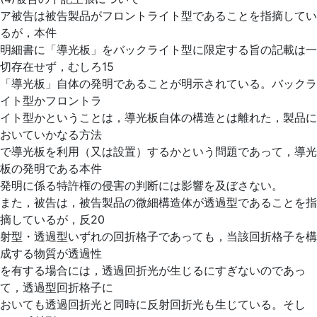
ア被告は被告製品がフロントライト型であることを指摘してい
るが，本件
明細書に「導光板」をバックライト型に限定する旨の記載は一
切存在せず，むしろ15
「導光板」自体の発明であることが明示されている。バックラ
イト型かフロントラ
イト型かということは，導光板自体の構造とは離れた，製品に
おいていかなる方法
で導光板を利用（又は設置）するかという問題であって，導光
板の発明である本件
発明に係る特許権の侵害の判断には影響を及ぼさない。
また，被告は，被告製品の微細構造体が透過型であることを指
摘しているが，反20
射型・透過型いずれの回折格子であっても，当該回折格子を構
成する物質が透過性
を有する場合には，透過回折光が生じるにすぎないのであっ
て，透過型回折格子に
おいても透過回折光と同時に反射回折光も生じている。そし