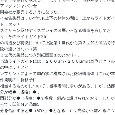
アマゾンジャパン合
同会社が販売するようになった。
イ被告製品は，いずれも上下の枠体の間に，上からライトガイ
ド，タッチ
スクリーン及びディスプレイの３層からなる構造を有してお
り，そのライトガイド25
の構造及び特徴について上記第１世代から第３世代の製品で特
段の違いはない（第
３世代の製品につき別紙図面１のとおり）。
当該ライトガイドには，２００μｍ×２００μｍの単位ピクセル
の中に，ナノイ
ンプリントによって凹凸状に構成された微細構造体（これが本
件発明の回折格子に
相当するものかについて，当事者間に争いがある。）が，凸部
分が幅●（省略）●，
凹部分が●（省略）●で多数，斜めに設けられており（したが
って，凹部分と凸部5
分を合計すると●（省略）●となる。），光源から離れるにつ