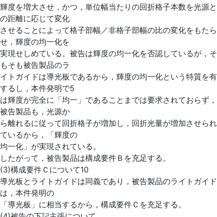
輝度を増大させ，かつ，単位幅当たりの回折格子本数を光源と
の距離に応じて変化
させることによって格子部幅／非格子部幅の比の変化をもたら
せ，輝度の均一化を
実現せしめている。被告は輝度の均一化を否認しているが，そ
もそも被告製品のラ
イトガイドは導光板であるから，輝度の均一化という特質を有
するし，本件発明で5
は輝度が完全に「均一」であることまでは要求されておらず，
被告製品も，光源か
ら離れるに従って回折格子が増加し，回折光量が増加させられ
ているから，「輝度の
均一化」が実現されている。
したがって，被告製品は構成要件Ｂを充足する。
(3)構成要件Ｃについて10
導光板とライトガイドは同義であり，被告製品のライトガイド
は，本件発明の
「導光板」に相当するから，構成要件Ｃを充足する。
(4)被告の下記主張について