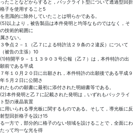
ったことなどからすると，バックライト型について透過型回折
格子を使用すること5
を意識的に除外していたことは明らかである。
(5)以上より，被告製品は本件発明と均等なものではなく，そ
の技術的範囲に
属さない。
３争点２－１（乙７による特許法２９条の２違反）について
（被告の主張）10
(1)特開平９－１１３９０３号公報（乙７）は，本件特許の出
願前である平成
７年１０月２０日に出願され，本件特許の出願後である平成９
年５月２日に公開さ
れたものの願書に最初に添付された明細書等である。
(2)本件発明と乙７に記載された発明は，いずれもバックライ
ト型の液晶装置
に用いられる導光板に関するものである。そして，導光板に反
射型回折格子を設け15
る一方で，部分的に格子のない領域を設けることで，全面にわ
たって均一な光を得