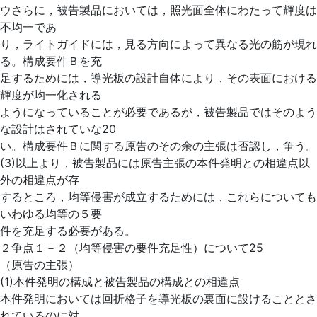
ウさらに，被告製品においては，照光面全体にわたって輝度は
不均一であ
り，ライトガイドには，見る方向によって異なる光の筋が現れ
る。構成要件Ｂを充
足するためには，導光板の設計自体により，その表面における
輝度が均一化される
ようになっていることが必要であるが，被告製品ではそのよう
な設計はされていな20
い。構成要件Ｂに関する原告のその余の主張は否認し，争う。
(3)以上より，被告製品には原告主張の本件発明との相違点以
外の相違点が存
するところ，均等侵害が成立するためには，これらについても
いわゆる均等の５要
件を充足する必要がある。
２争点１－２（均等侵害の要件充足性）について25
（原告の主張）
(1)本件発明の構成と被告製品の構成との相違点
本件発明においては回折格子を導光板の裏面に設けることとさ
れているのに対