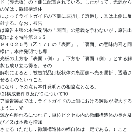
ド（導光板）の下側に配置されている。したがって，光源から
の光は，微細構造体
によってライトガイドの下側に屈折して透過し，又は上側に反
射する。なお，被告
は原告主張の本件発明の「表面」の意義を争わないが，原告出
願による特許第３３5
９４０２５号（乙１７）の「表面」，「裏面」の意味内容と同
様に，本件発明でも導
光板の上方を「表面（側）」，下方を「裏面（側）」とする解
釈も成り立ち得る。その
解釈によると，被告製品は板状体の裏面側へ光を屈折，透過さ
せるものということ
になり，その点も本件発明との相違点となる。
(2)構成要件Ｂ及びＣについて10
ア被告製品では，ライトガイドの上側における輝度が増大する
ように，光
源から離れるにつれて，単位ピクセル内の微細構造体の長さ及
び／又は本数を増加
させる（ただし，微細構造体の幅自体は一定である。）こと