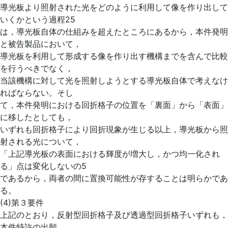
導光板より照射された光をどのように利用して像を作り出して
いくかという過程25
は，導光板自体の仕組みを超えたところにあるから，本件発明
と被告製品において，
導光板を利用して形成する像を作り出す機構までを含んで比較
を行うべきでなく，
当該機構に対して光を照射しようとする導光板自体で考えなけ
ればならない。そし
て，本件発明における回折格子の位置を「裏面」から「表面」
に移したとしても，
いずれも回折格子により回折現象が生じる以上，導光板から照
射される光について，
「上記導光板の表面における輝度が増大し，かつ均一化され
る」点は変化しないの5
であるから，両者の間に置換可能性が存することは明らかであ
る。
(4)第３要件
上記のとおり，反射型回折格子及び透過型回折格子いずれも，
本件特許の出願