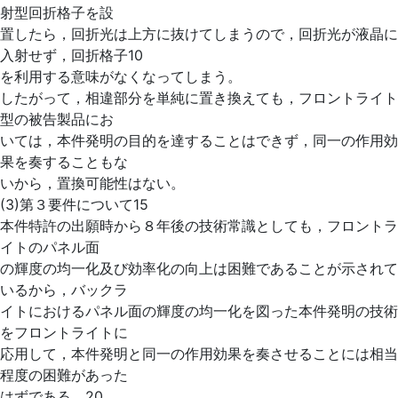
射型回折格子を設
置したら，回折光は上方に抜けてしまうので，回折光が液晶に
入射せず，回折格子10
を利用する意味がなくなってしまう。
したがって，相違部分を単純に置き換えても，フロントライト
型の被告製品にお
いては，本件発明の目的を達することはできず，同一の作用効
果を奏することもな
いから，置換可能性はない。
(3)第３要件について15
本件特許の出願時から８年後の技術常識としても，フロントラ
イトのパネル面
の輝度の均一化及び効率化の向上は困難であることが示されて
いるから，バックラ
イトにおけるパネル面の輝度の均一化を図った本件発明の技術
をフロントライトに
応用して，本件発明と同一の作用効果を奏させることには相当
程度の困難があった
はずである。20