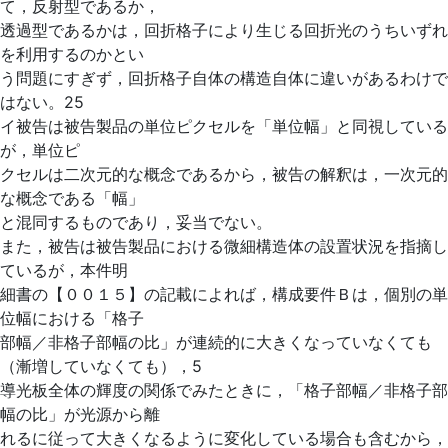
て，反射型であるか，
透過型であるかは，回折格子により生じる回折光のうちいずれ
を利用するのかとい
う問題にすぎず，回折格子自体の構造自体に違いがあるわけで
はない。25
イ被告は被告製品の単位ピクセルを「単位幅」と同視している
が，単位ピ
クセルは二次元的な概念であるから，被告の解釈は，一次元的
な概念である「幅」
と混同するものであり，妥当でない。
また，被告は被告製品における微細構造体の設置状況を指摘し
ているが，本件明
細書の【００１５】の記載によれば，構成要件Ｂは，個別の単
位幅における「格子
部幅／非格子部幅の比」が連続的に大きくなっていなくても
（漸増していなくても），5
導光板全体の輝度の関係でみたときに，「格子部幅／非格子部
幅の比」が光源から離
れるに従って大きくなるように変化している場合も含むから，