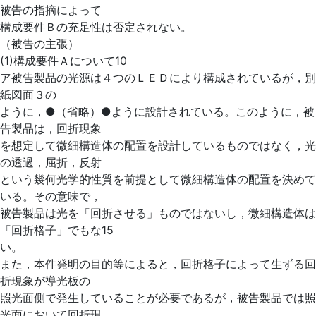
被告の指摘によって
構成要件Ｂの充足性は否定されない。
（被告の主張）
(1)構成要件Ａについて10
ア被告製品の光源は４つのＬＥＤにより構成されているが，別
紙図面３の
ように，●（省略）●ように設計されている。このように，被
告製品は，回折現象
を想定して微細構造体の配置を設計しているものではなく，光
の透過，屈折，反射
という幾何光学的性質を前提として微細構造体の配置を決めて
いる。その意味で，
被告製品は光を「回折させる」ものではないし，微細構造体は
「回折格子」でもな15
い。
また，本件発明の目的等によると，回折格子によって生ずる回
折現象が導光板の
照光面側で発生していることが必要であるが，被告製品では照
光面において回折現