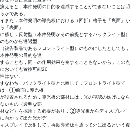
換えると，本件発明の目的を達成することができないことは明
らかである。
イまた，本件発明の導光板における（回折）格子を「裏面」か
ら「表面」
に移し，反射型（本件発明がその前提とするバックライト型）
のものから透過型
（被告製品であるフロントライト型）のものにしたとしても，
本件発明の目的を達
することも，同一の作用効果を奏することもないから，この点
においても置換可能20
性はない。
すなわち，バックライト型と比較して，フロントライト型で
は，①前面に導光板
が設置されるため，導光板の部材には，光の視認の妨げになら
ないもの（透明な部
材など）を採用する必要があり，②導光板からディスプレイ
に向かって出た光がデ
ィスプレイで反射して，再度導光板を通って外に出るという複