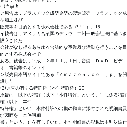
(1)当事者
ア原告は，プラスチック成型金型の製造販売，プラスチック成
型加工及び
販売等を目的とする株式会社である（甲１）。15
イ被告は，アメリカ合衆国のデラウェア州一般会社法に基づき
設立された
会社がなし得るあらゆる合法的な事業及び活動を行うことを目
的とする株式会社で
ある。被告は，平成１２年１１月１日，音楽，ＤＶＤ，ビデ
オ，書籍等のオンライ
ン販売日本語サイトである「Ａｍａｚｏｎ．ｃｏ．ｊｐ」を開
設した。
(2)原告の有する特許権（本件特許権）20
原告は，以下の特許（以下「本件特許」という。）に係る特許
権（以下「本件
特許権」といい，本件特許の出願の願書に添付された明細書及
び図面を「本件明細
書」という。）を有していた。本件明細書の記載は本判決添付