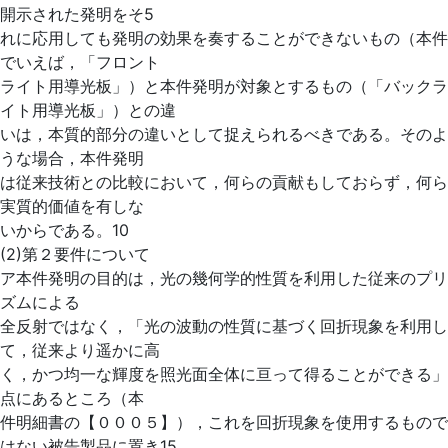
開示された発明をそ5
れに応用しても発明の効果を奏することができないもの（本件
でいえば，「フロント
ライト用導光板」）と本件発明が対象とするもの（「バックラ
イト用導光板」）との違
いは，本質的部分の違いとして捉えられるべきである。そのよ
うな場合，本件発明
は従来技術との比較において，何らの貢献もしておらず，何ら
実質的価値を有しな
いからである。10
(2)第２要件について
ア本件発明の目的は，光の幾何学的性質を利用した従来のプリ
ズムによる
全反射ではなく，「光の波動の性質に基づく回折現象を利用し
て，従来より遥かに高
く，かつ均一な輝度を照光面全体に亘って得ることができる」
点にあるところ（本
件明細書の【０００５】），これを回折現象を使用するもので
はない被告製品に置き15