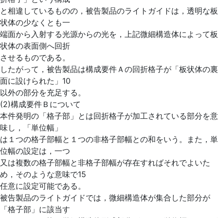
と相違しているものの，被告製品のライトガイドは，透明な板
状体の少なくとも一
端面から入射する光源からの光を，上記微細構造体によって板
状体の表面側へ回折
させるものである。
したがって，被告製品は構成要件Ａの回折格子が「板状体の裏
面に設けられた」10
以外の部分を充足する。
(2)構成要件Ｂについて
本件発明の「格子部」とは回折格子が加工されている部分を意
味し，「単位幅」
は１つの格子部幅と１つの非格子部幅との和をいう。また，単
位幅の設定は，一つ
又は複数の格子部幅と非格子部幅が存在すればそれでよいた
め，そのような意味で15
任意に設定可能である。
被告製品のライトガイドでは，微細構造体が集合した部分が
「格子部」に該当す