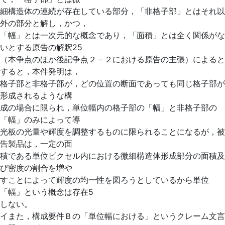
細構造体の連続が存在している部分，「非格子部」とはそれ以
外の部分と解し，かつ，
「幅」とは一次元的な概念であり，「面積」とは全く関係がな
いとする原告の解釈25
（本争点のほか後記争点２－２における原告の主張）によると
すると，本件発明は，
格子部と非格子部が，どの位置の断面であっても同じ格子部が
形成されるような構
成の場合に限られ，単位幅内の格子部の「幅」と非格子部の
「幅」のみによって導
光板の光量や輝度を調整するものに限られることになるが，被
告製品は，一定の面
積である単位ピクセル内における微細構造体形成部分の面積及
び密度の割合を増や
すことによって輝度の均一性を図ろうとしているから単位
「幅」という概念は存在5
しない。
イまた，構成要件Ｂの「単位幅における」というクレーム文言