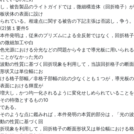
し，被告製品のライトガイドでは，微細構造体（回折格子）が
板状体の表面に設け
られている。相違点に関する被告の下記主張は否認し，争う。
(2)第１要件5
本件発明は，従来のプリズムによる全反射ではなく，回折格子
の微細加工や白
色光源における分光などの問題から今まで導光板に用いられる
ことがなかった光の
波動の性質に基づく回折現象を利用して，当該回折格子の断面
形状又は単位幅にお
ける格子部幅／非格子部幅の比の少なくとも１つが，導光板の
表面における輝度が
増大し，かつ均一化されるように変化せしめられていることを
その特徴とするもの10
である。
そのような点に鑑みれば，本件発明の本質的部分は，「光の波
動の性質に基づく回
折現象を利用して，回折格子の断面形状又は単位幅における格