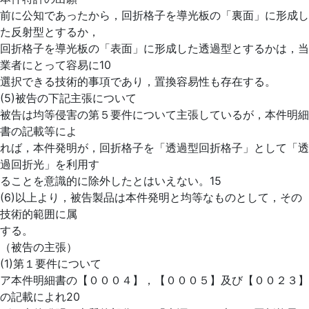
前に公知であったから，回折格子を導光板の「裏面」に形成し
た反射型とするか，
回折格子を導光板の「表面」に形成した透過型とするかは，当
業者にとって容易に10
選択できる技術的事項であり，置換容易性も存在する。
(5)被告の下記主張について
被告は均等侵害の第５要件について主張しているが，本件明細
書の記載等によ
れば，本件発明が，回折格子を「透過型回折格子」として「透
過回折光」を利用す
ることを意識的に除外したとはいえない。15
(6)以上より，被告製品は本件発明と均等なものとして，その
技術的範囲に属
する。
（被告の主張）
(1)第１要件について
ア本件明細書の【０００４】，【０００５】及び【００２３】
の記載によれ20