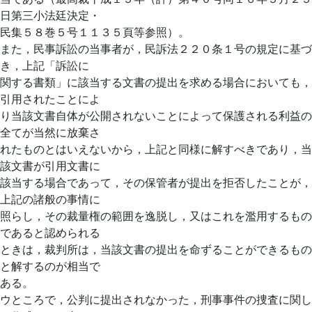
日第三小法廷決定・
民集５８巻５号１１３５頁等参照）。
また，民事訴訟の当事者が，民訴法２２０条１号の規定に基づ
き，上記「訴訟に
関する書類」に該当する文書の提出を求める場合においても，
引用されたことによ
り当該文書自体が公開されないことによって保護される利益の
全てが当然に放棄さ
れたものとはいえないから，上記と同様に解すべきであり，当
該文書が引用文書に
該当する場合であって，その保管者が提出を拒否したことが，
上記の諸般の事情に
照らし，その裁量権の範囲を逸脱し，又はこれを濫用するもの
であると認められる
ときは，裁判所は，当該文書の提出を命ずることができるもの
と解するのが相当で
ある。
ウところで，公判に提出されなかった，刑事事件の捜査に関し