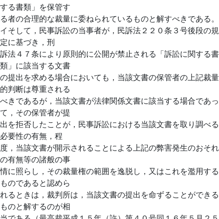
する書類」を保管す
る者の合理的な裁量に委ねられているものと解すべきである。
イそして，民事訴訟の当事者が，民訴法２２０条３号後段の規
定に基づき，刑
訴法４７条により原則的に公開が禁止される「訴訟に関する書
類」に該当する文書
の提出を求める場合においても，当該文書の保管者の上記裁量
的判断は尊重される
べきであるが，当該文書が法律関係文書に該当する場合であっ
て，その保管者が提
出を拒否したことが，民事訴訟における当該文書を取り調べる
必要性の有無，程
度，当該文書が開示されることによる上記の弊害発生のおそれ
の有無等の諸般の事
情に照らし，その裁量権の範囲を逸脱し，又はこれを濫用する
ものであると認めら
れるときは，裁判所は，当該文書の提出を命ずることができる
ものと解するのが相
当である（最高裁平成１５年（許）第４０号同１６年５月２５