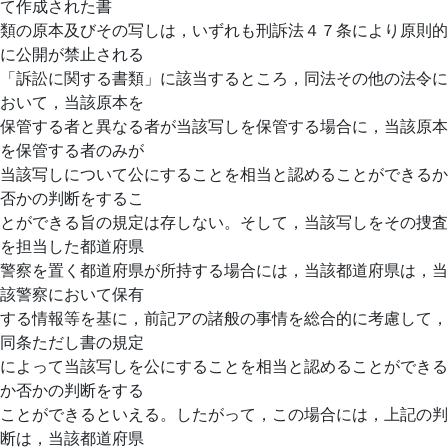
て作成された書
類の原本及びその写しは，いずれも刑訴法４７条により原則的
に公開が禁止される
「訴訟に関する書類」に該当するところ，同法その他の法令に
おいて，当該原本を
保管する者と異なる者が当該写しを保管する場合に，当該原本
を保管する者のみが
当該写しについて公にすることを相当と認めることができるか
否かの判断をするこ
とができる旨の規定は存しない。そして，当該写しをその捜査
を担当した都道府県
警察を置く都道府県が所持する場合には，当該都道府県は，当
該警察において保有
する情報等を基に，前記アの諸般の事情を総合的に考慮して，
同条ただし書の規定
によって当該写しを公にすることを相当と認めることができる
か否かの判断をする
ことができるといえる。したがって，この場合には，上記の判
断は，当該都道府県