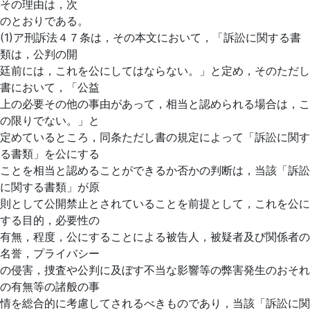
その理由は，次
のとおりである。
(1)ア刑訴法４７条は，その本文において，「訴訟に関する書
類は，公判の開
廷前には，これを公にしてはならない。」と定め，そのただし
書において，「公益
上の必要その他の事由があって，相当と認められる場合は，こ
の限りでない。」と
定めているところ，同条ただし書の規定によって「訴訟に関す
る書類」を公にする
ことを相当と認めることができるか否かの判断は，当該「訴訟
に関する書類」が原
則として公開禁止とされていることを前提として，これを公に
する目的，必要性の
有無，程度，公にすることによる被告人，被疑者及び関係者の
名誉，プライバシー
の侵害，捜査や公判に及ぼす不当な影響等の弊害発生のおそれ
の有無等の諸般の事
情を総合的に考慮してされるべきものであり，当該「訴訟に関