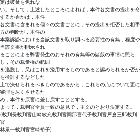
定は破棄を免れな
い。そして，上述したところによれば，本件各文書の提出を命
ずるか否かは，本件
各文書に含まれる個々の文書ごとに，その提出を拒否した相手
方の判断が，本件の
本案訴訟における当該文書を取り調べる必要性の有無，程度や
当該文書が開示され
ることによる弊害発生のおそれの有無等の諸般の事情に照ら
し，その裁量権の範囲
を逸脱し，又はこれを濫用するものであると認められるか否か
を検討するなどした
上で決せられるべきものであるから，これらの点について更に
審理を尽くさせるた
め，本件を原審に差し戻すこととする。
よって，裁判官全員一致の意見で，主文のとおり決定する。
(裁判長裁判官山崎敏充裁判官岡部喜代子裁判官戸倉三郎裁判
官
林景一裁判官宮崎裕子)