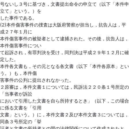
号ないし３号に基づき，文書提出命令の申立て（以下「本件申
立て」という。）を
した事件である。
(2)本件傷害事件の捜査は大阪府警察が担当し，抗告人は，平
成２７年１月に
本件傷害事件の被疑者として逮捕された。その後，抗告人は，
本件傷害事件につい
て起訴され，有罪判決を受け，同判決は平成２９年１２月に確
定した。
本件各文書も，その元となる各文書（以下「本件各原本」とい
う。）も，本件傷
害事件の公判に提出されなかった。
２原審は，本件文書１については，民訴法２２０条１号所定の
「当事者が訴訟
において引用した文書を自ら所持するとき」（以下，この場合
に係る文書を「引用
文書」という。）に，本件文書２及び本件文書３については，
同条３号所定の「挙
証者と文書の所持者との間の法律関係について作成されたと