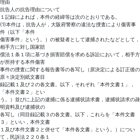
理由
抗告人の抗告理由について
１記録によれば，本件の経緯等は次のとおりである。
(1)本件は，抗告人が，大阪府警察の違法な捜査により傷害事
件（以下「本件
傷害事件」という。）の被疑者として逮捕されたなどとして，
相手方に対し国家賠
償法１条１項に基づき損害賠償を求める訴訟において，相手方
が所持する本件傷害
事件の捜査に関する報告書等の各写し（原決定による訂正後の
原々決定別紙文書目
録記載１及び２の各文書。以下，それぞれ「本件文書１」，
「本件文書２」とい
う。）並びに上記の逮捕に係る逮捕状請求書，逮捕状請求の疎
明資料及び逮捕状の
各写し（同目録記載３の各文書。以下，これらを「本件文書
３」といい，本件文書
１及び本件文書２と併せて「本件各文書」という。）につい
て，民訴法２２０条１