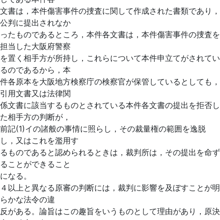
文書は，本件傷害事件の捜査に関して作成された書類であり，
公判に提出されなか
ったものであるところ，本件各文書は，本件傷害事件の捜査を
担当した大阪府警察
を置く相手方が所持し，これらについて本件申立てがされてい
るのであるから，本
件各原本を大阪地方検察庁の検察官が保管しているとしても，
引用文書又は法律関
係文書に該当するものとされている本件各文書の提出を拒否し
た相手方の判断が，
前記(1)イの諸般の事情に照らし，その裁量権の範囲を逸脱
し，又はこれを濫用す
るものであると認められるときは，裁判所は，その提出を命ず
ることができること
になる。
４以上と異なる原審の判断には，裁判に影響を及ぼすことが明
らかな法令の違
反がある。論旨はこの趣旨をいうものとして理由があり，原決