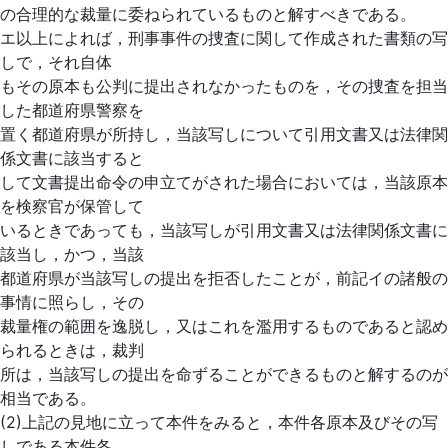
の合理的な裁量に委ねられているものと解すべきである。
エ以上によれば，刑事事件の捜査に関して作成された書類の写
しで，それ自体
もその原本も公判に提出されなかったものを，その捜査を担当
した都道府県警察を
置く都道府県が所持し，当該写しについて引用文書又は法律関
係文書に該当すると
して文書提出命令の申立てがされた場合においては，当該原本
を検察官が保管して
いるときであっても，当該写しが引用文書又は法律関係文書に
該当し，かつ，当該
都道府県が当該写しの提出を拒否したことが，前記イの諸般の
事情に照らし，その
裁量権の範囲を逸脱し，又はこれを濫用するものであると認め
られるときは，裁判
所は，当該写しの提出を命ずることができるものと解するのが
相当である。
(2)上記の見地に立って本件をみると，本件各原本及びその写
しである本件各