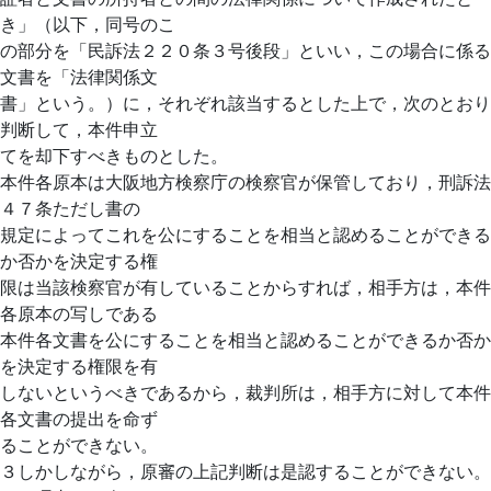
き」（以下，同号のこ
の部分を「民訴法２２０条３号後段」といい，この場合に係る
文書を「法律関係文
書」という。）に，それぞれ該当するとした上で，次のとおり
判断して，本件申立
てを却下すべきものとした。
本件各原本は大阪地方検察庁の検察官が保管しており，刑訴法
４７条ただし書の
規定によってこれを公にすることを相当と認めることができる
か否かを決定する権
限は当該検察官が有していることからすれば，相手方は，本件
各原本の写しである
本件各文書を公にすることを相当と認めることができるか否か
を決定する権限を有
しないというべきであるから，裁判所は，相手方に対して本件
各文書の提出を命ず
ることができない。
３しかしながら，原審の上記判断は是認することができない。