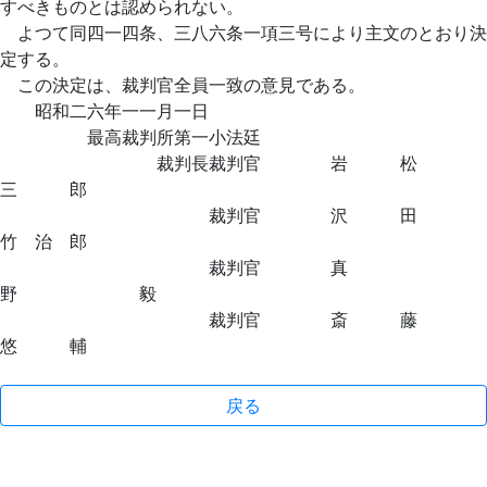
すべきものとは認められない。
よつて同四一四条、三八六条一項三号により主文のとおり決
定する。
この決定は、裁判官全員一致の意見である。
昭和二六年一一月一日
最高裁判所第一小法廷
裁判長裁判官 岩 松
三 郎
裁判官 沢 田
竹 治 郎
裁判官 真
野 毅
裁判官 斎 藤
悠 輔
戻る