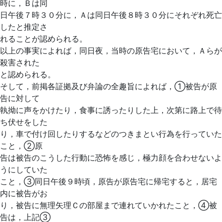
時に，Ｂは同
日午後７時３０分に，Ａは同日午後８時３０分にそれぞれ死亡
したと推定さ
れることが認められる。
以上の事実によれば，同日夜，当時の原告宅において，Ａらが
殺害された
と認められる。
そして，前掲各証拠及び弁論の全趣旨によれば，①被告が原
告に対して
執拗に声をかけたり，食事に誘ったりした上，次第に路上で待
ち伏せをした
り，車で付け回したりするなどのつきまとい行為を行っていた
こと，②原
告は被告のこうした行動に恐怖を感じ，極力顔を合わせないよ
うにしていた
こと，③同日午後９時頃，原告が原告宅に帰宅すると，居宅
内に被告がお
り，被告に無理矢理Ｃの部屋まで連れていかれたこと，④被
告は，上記③