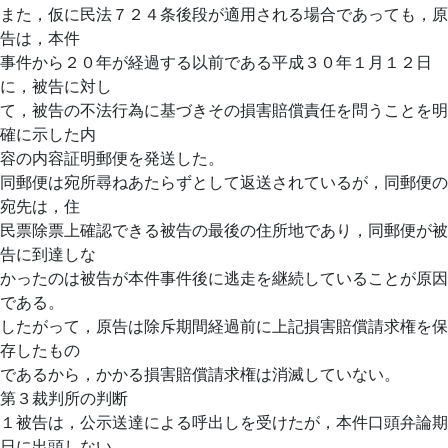
また，仮に民法７２４条後段が適用される場合であっても，原
告は，本件
事件から２０年が経過する以前である平成３０年１月１２日
に，被告に対し
て，被告の不法行為に基づきその損害賠償責任を問うことを明
確に示した内
容の内容証明郵便を発送した。
同郵便は宛所尋ねあたらずとして返送されているが，同郵便の
宛先は，住
民票除票上確認できる被告の最後の住所地であり，同郵便が被
告に到達しな
かったのは被告が本件事件後に逃走を継続していることが原因
である。
したがって，原告は除斥期間経過前に上記損害賠償請求権を保
存したもの
であるから，かかる損害賠償請求権は消滅していない。
第３裁判所の判断
１被告は，公示送達による呼出しを受けたが，本件口頭弁論期
日に出頭しない。