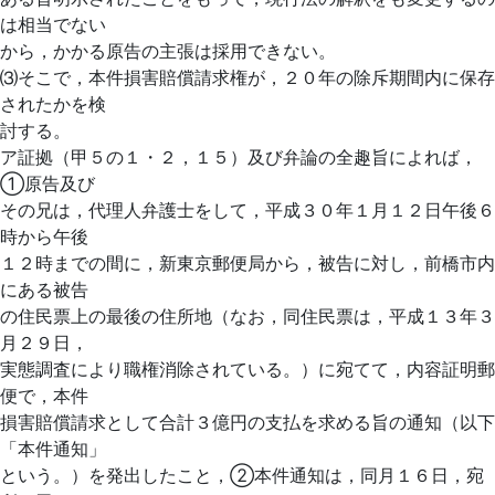
は相当でない
から，かかる原告の主張は採用できない。
⑶そこで，本件損害賠償請求権が，２０年の除斥期間内に保存
されたかを検
討する。
ア証拠（甲５の１・２，１５）及び弁論の全趣旨によれば，
①原告及び
その兄は，代理人弁護士をして，平成３０年１月１２日午後６
時から午後
１２時までの間に，新東京郵便局から，被告に対し，前橋市内
にある被告
の住民票上の最後の住所地（なお，同住民票は，平成１３年３
月２９日，
実態調査により職権消除されている。）に宛てて，内容証明郵
便で，本件
損害賠償請求として合計３億円の支払を求める旨の通知（以下
「本件通知」
という。）を発出したこと，②本件通知は，同月１６日，宛