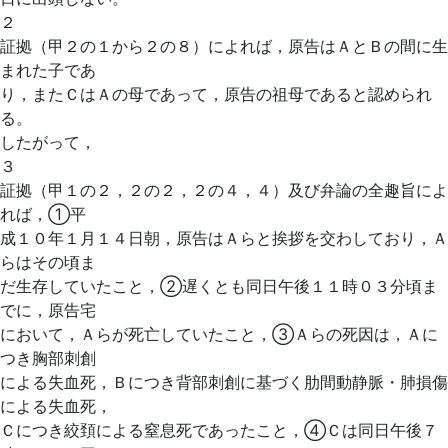
２
証拠（甲２の１から２の８）によれば，原告はＡとＢの間に生
まれた子であ
り，またＣはＡの母であって，原告の祖母であると認められ
る。
したがって，
３
証拠（甲１の２，２の２，２の４，４）及び弁論の全趣旨によ
れば，①平
成１０年１月１４日朝，原告はＡらと挨拶を交わしており，Ａ
らはその頃ま
だ生存していたこと，②遅くとも同日午後１１時０３分頃ま
でに，原告宅
において，Ａらが死亡していたこと，③Ａらの死因は，Ａに
つき胸部刺創
による失血死，Ｂにつき背部刺創に基づく肋間動静脈・肺損傷
による失血死，
Ｃにつき絞頚による窒息死であったこと，④Ｃは同日午後７