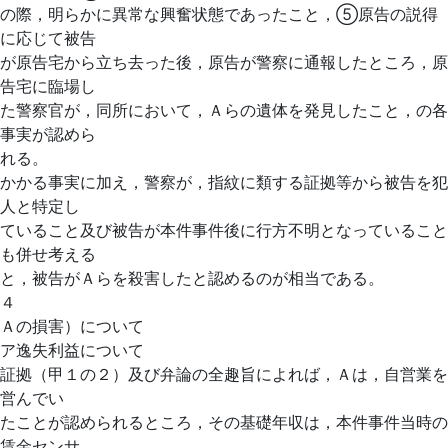
の際，明らかに異常な興奮状態であったこと，⑤原告の説得
に応じて被告
が原告宅から立ち去った後，原告が警察に通報したところ，原
告宅に臨場し
た警察官が，同所において，Ａらの遺体を発見したこと，の各
事実が認めら
れる。
かかる事実に加え，警察が，指紋に類する証拠等から被告を犯
人と特定し
ていること及び被告が本件事件後に行方不明となっていること
も併せ考える
と，被告がＡらを殺害したと認めるのが相当である。
４
Ａの損害）について
ア逸失利益について
証拠（甲１の２）及び弁論の全趣旨によれば，Ａは，自営業を
営んでい
たことが認められるところ，その基礎年収は，本件事件当時の
賃金センサ