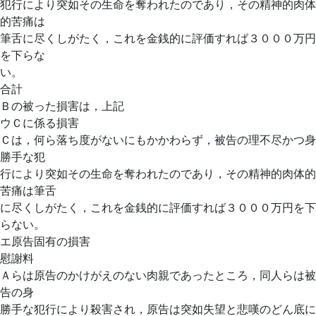
犯行により突如その生命を奪われたのであり，その精神的肉体
的苦痛は
筆舌に尽くしがたく，これを金銭的に評価すれば３０００万円
を下らな
い。
合計
Ｂの被った損害は，上記
ウＣに係る損害
Ｃは，何ら落ち度がないにもかかわらず，被告の理不尽かつ身
勝手な犯
行により突如その生命を奪われたのであり，その精神的肉体的
苦痛は筆舌
に尽くしがたく，これを金銭的に評価すれば３０００万円を下
らない。
エ原告固有の損害
慰謝料
Ａらは原告のかけがえのない肉親であったところ，同人らは被
告の身
勝手な犯行により殺害され，原告は突如失望と悲嘆のどん底に