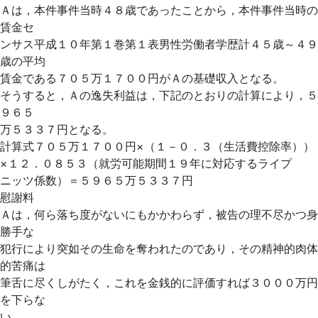
Ａは，本件事件当時４８歳であったことから，本件事件当時の
賃金セ
ンサス平成１０年第１巻第１表男性労働者学歴計４５歳～４９
歳の平均
賃金である７０５万１７００円がＡの基礎収入となる。
そうすると，Ａの逸失利益は，下記のとおりの計算により，５
９６５
万５３３７円となる。
計算式７０５万１７００円×（１－０．３（生活費控除率））
×１２．０８５３（就労可能期間１９年に対応するライプ
ニッツ係数）＝５９６５万５３３７円
慰謝料
Ａは，何ら落ち度がないにもかかわらず，被告の理不尽かつ身
勝手な
犯行により突如その生命を奪われたのであり，その精神的肉体
的苦痛は
筆舌に尽くしがたく，これを金銭的に評価すれば３０００万円
を下らな
い。