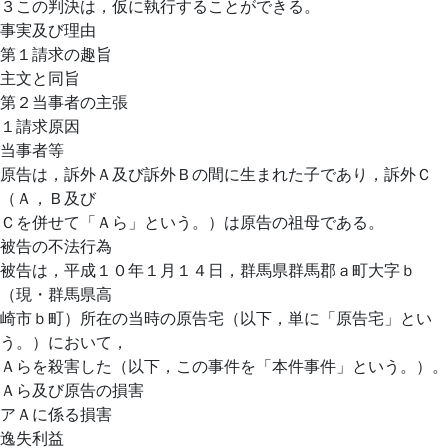
３この判決は，仮に執行することができる。
事実及び理由
第１請求の趣旨
主文と同旨
第２当事者の主張
１請求原因
当事者等
原告は，訴外Ａ及び訴外Ｂの間に生まれた子であり，訴外Ｃ
（Ａ，Ｂ及び
Ｃを併せて「Ａら」という。）は原告の祖母である。
被告の不法行為
被告は，平成１０年１月１４日，群馬県群馬郡ａ町大字ｂ
（現・群馬県高
崎市ｂ町）所在の当時の原告宅（以下，単に「原告宅」とい
う。）において，
Ａらを殺害した（以下，この事件を「本件事件」という。）。
Ａら及び原告の損害
アＡに係る損害
逸失利益