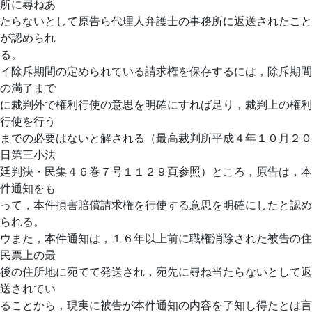
所に尋ねあ
たらないとして原告ら代理人弁護士の事務所に返送されたこと
が認められ
る。
イ除斥期間の定められている請求権を保存するには，除斥期間
の満了まで
に裁判外で権利行使の意思を明確にすれば足り，裁判上の権利
行使を行う
までの必要はないと解される（最高裁判所平成４年１０月２０
日第三小法
廷判決・民集４６巻７号１１２９頁参照）ところ，原告は，本
件通知をも
って，本件損害賠償請求権を行使する意思を明確にしたと認め
られる。
ウまた，本件通知は，１６年以上前に職権消除された被告の住
民票上の最
後の住所地に宛てて発送され，宛先に尋ね当たらないとして返
送されてい
ることから，現実に被告が本件通知の内容を了知し得たとは言