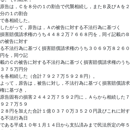
原告は，Ｃを８分の１の割合で代襲相続し，またＢ及びＡを２
分の１の割合
で各相続した。
したがって，原告は，Ａの被告に対する不法行為に基づく
損害賠償請求権のうち４４８２万７６６８円を，同イ記載のＢ
の被告に対す
る不法行為に基づく損害賠償請求権のうち３０６９万８２６０
円を，同ウ記
載のＣの被告に対する不法行為に基づく損害賠償請求権のうち
３７５万円分
を各相続した（合計７９２７万５９２８円）。
よって，原告は，被告に対し，不法行為に基づく損害賠償請求
権に基づき，
原告固有の損害２４４２万７５９２円に，Ａらから相続した７
９２７万５９
２８円を加えた合計１億０３７０万３５２０円及びこれに対す
る不法行為日
である平成１０年１月１４日から支払済みまで民法所定の年５