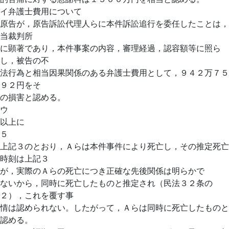
イ弁護士費用について
原告が，原告訴訟代理人らに本件訴訟追行を委任したことは，
当裁判所
に顕著であり，本件事案の内容，審理経過，認容額等に照ら
し，被告の不
法行為と相当因果関係のある弁護士費用として，９４２万７５
９２円をそ
の損害と認める。
ウ
以上に
５
上記３のとおり，Ａらは本件事件により死亡し，その推定死亡
時刻は上記３
が，実際のＡらの死亡につき正確な先後関係は明らかで
ないから，同時に死亡したものと推定され（民法３２条の
２），これを覆す事
情は認められない。したがって，Ａらは同時に死亡したものと
認める。