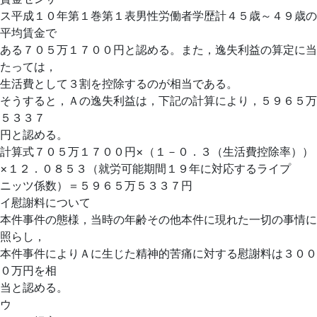
ス平成１０年第１巻第１表男性労働者学歴計４５歳～４９歳の
平均賃金で
ある７０５万１７００円と認める。また，逸失利益の算定に当
たっては，
生活費として３割を控除するのが相当である。
そうすると，Ａの逸失利益は，下記の計算により，５９６５万
５３３７
円と認める。
計算式７０５万１７００円×（１－０．３（生活費控除率））
×１２．０８５３（就労可能期間１９年に対応するライプ
ニッツ係数）＝５９６５万５３３７円
イ慰謝料について
本件事件の態様，当時の年齢その他本件に現れた一切の事情に
照らし，
本件事件によりＡに生じた精神的苦痛に対する慰謝料は３００
０万円を相
当と認める。
ウ