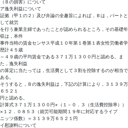
（Ｂの損害）について
ア逸失利益について
証拠（甲１の２）及び弁論の全趣旨によれば，Ｂは，パートと
して就労
を行う兼業主婦であったことが認められるところ，その基礎年
収は，本件
事件当時の賃金センサス平成１０年第１巻第１表女性労働者学
歴計４５歳
～４９歳の平均賃金である３７１万１３００円と認める。ま
た，逸失利益
の算定に当たっては，生活費として３割を控除するのが相当で
ある。
そうすると，Ｂの逸失利益は，下記の計算により，３１３９万
６５２１
円と認める。
計算式３７１万１３００円×（１－０．３（生活費控除率））
×１２．０８５３（就労可能期間１９年に対応するライプ
ニッツ係数）＝３１３９万６５２１円
イ慰謝料について