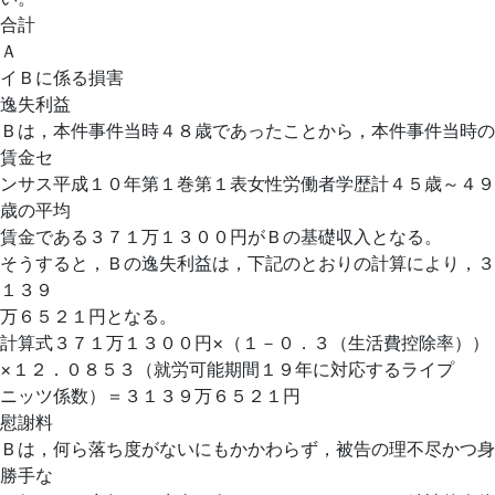
合計
Ａ
イＢに係る損害
逸失利益
Ｂは，本件事件当時４８歳であったことから，本件事件当時の
賃金セ
ンサス平成１０年第１巻第１表女性労働者学歴計４５歳～４９
歳の平均
賃金である３７１万１３００円がＢの基礎収入となる。
そうすると，Ｂの逸失利益は，下記のとおりの計算により，３
１３９
万６５２１円となる。
計算式３７１万１３００円×（１－０．３（生活費控除率））
×１２．０８５３（就労可能期間１９年に対応するライプ
ニッツ係数）＝３１３９万６５２１円
慰謝料
Ｂは，何ら落ち度がないにもかかわらず，被告の理不尽かつ身
勝手な