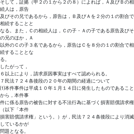
そして，証拠（甲２の１から２の８）によれば，Ａ及びＢの相
続人は，原告
及びその兄であるから，原告は，Ｂ及びＡを２分の１の割合で
相続することと
なる。また，Ｃの相続人は，Ｃの子・Ａの子である原告及びそ
の兄のほか，Ａ
以外のＣの子３名であるから，原告はＣを８分の１の割合で相
続することとな
る。
したがって，
６以上により，請求原因事実はすべて認められる。
７民法７２４条後段の２０年の期間の経過について
⑴本件事件は平成１０年１月１４日に発生したものであること
から，本件事
件に係る原告の被告に対する不法行為に基づく損害賠償請求権
（以下「本件
損害賠償請求権」という。）が，民法７２４条後段により消滅
しているかが
問題となる。