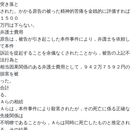
突き落と
された。かかる原告の被った精神的苦痛を金銭的に評価すれば
１５００
万円は下らない。
弁護士費用
原告は，被告が引き起こした本件事件により，弁護士を依頼し
て本件
訴訟を提起することを余儀なくされたことから，被告の上記不
法行為と
相当因果関係のある弁護士費用として，９４２万７５９２円の
損害を被
った。
合計
る。
Ａらの相続
Ａらは，本件事件により殺害されたが，その死亡に係る正確な
先後関係は
不明瞭であることから，Ａらは同時に死亡したものと推定され
る。その結果，