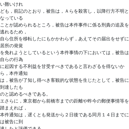
い難いけれ
ども，前記のとおり，被告は，Ａらを殺害し，以降行方不明と
なっている
ことが認められるところ，被告は本件事件に係る刑責の追及を
逃れるため，
自ら住所を移転したにもかかわらず，あえてその届出をせずに
居所の発覚
を免れようとしているという本件事情の下においては，被告は
自らの行為
に起因する不利益を甘受すべきであると言わざるを得ないか
ら，本件通知
は，被告が了知し得べき客観的な状態を生じたとして，被告に
到達したも
のと認めるべきである。
エさらに，東京都から前橋市までの距離や昨今の郵便事情等を
踏まえれば，
本件通知は，遅くとも発送から２日後である同月１４日までに
は被告に到
達したと評価できる。