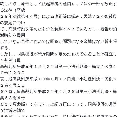
⑵この点，原告は，民法起草者の意図や，民法の一部を改正す
る法律（平成
２９年法律第４４号）による改正等に鑑み，民法７２４条後段
の規定につい
て，消滅時効を定めたものと解釈すべきであるとし，被告が消
滅時効を援用
していない本件においては同条が問題になる余地はない旨主張
する。
しかし，同条後段が除斥期間を定めたものであることは確立し
た判例（最
高裁判所平成元年１２月２１日第一小法廷判決・民集４３巻１
２号２２０９
頁，最高裁判所平成１０年６月１２日第二小法廷判決・民集５
２巻４号１０
８７頁，最高裁判所平成２１年４月２８日第三小法廷判決・民
集６３巻４号
８５３頁参照）であって，上記改正によって，同条後段の趣旨
が消滅時効で
ある旨明示されたことをもって，現行法の解釈をも変更するの