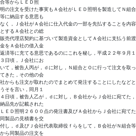
合等からＬＥＤ照
明の注文を受けた事実もＡ会社がＬＥＤ照明を製造してＮ組合
等に納品する意思も
なく，Ｊ会社がＡ会社に仕入代金の一部を先払することを内容
とするＡ会社との総
販売代理店契約に基づいて製造資金としてＡ会社に支払う前渡
金をＡ会社の借入金
返済等に充てる意思であるのにこれを秘し，平成２２年９月１
３日頃，Ｊ会社にお
いて，被告人丙が，ｄに対し，Ｎ組合とＯに行って注文を取っ
てきた，その他の会
社からも注文が取れたのでまとめて発注することにしたなどと
うそを言い，同月１
４日頃，被告人乙が，ｄに対し，Ｂ会社からＪ会社に宛てた，
納品先が記載された
ＬＥＤ照明２６００点の発注書及びＡ会社からＪ会社に宛てた
同製品の見積書を交
付し，ｄ及びＪ会社代表取締役ｆらをして，Ｂ会社がＮ組合等
から同製品の注文を