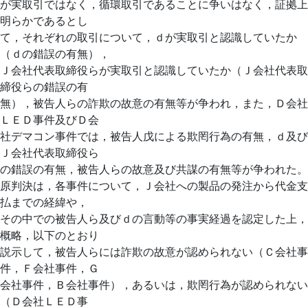
が実取引ではなく，循環取引であることに争いはなく，証拠上
明らかであるとし
て，それぞれの取引について，ｄが実取引と認識していたか
（ｄの錯誤の有無），
Ｊ会社代表取締役らが実取引と認識していたか（Ｊ会社代表取
締役らの錯誤の有
無），被告人らの詐欺の故意の有無等が争われ，また，Ｄ会社
ＬＥＤ事件及びＤ会
社デマコン事件では，被告人戊による欺罔行為の有無，ｄ及び
Ｊ会社代表取締役ら
の錯誤の有無，被告人らの故意及び共謀の有無等が争われた。
原判決は，各事件について，Ｊ会社への製品の発注から代金支
払までの経緯や，
その中での被告人ら及びｄの言動等の事実経過を認定した上，
概略，以下のとおり
説示して，被告人らには詐欺の故意が認められない（Ｃ会社事
件，Ｆ会社事件，Ｇ
会社事件，Ｂ会社事件），あるいは，欺罔行為が認められない
（Ｄ会社ＬＥＤ事