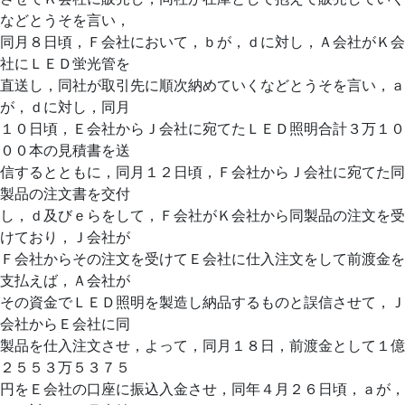
などとうそを言い，
同月８日頃，Ｆ会社において，ｂが，ｄに対し，Ａ会社がＫ会
社にＬＥＤ蛍光管を
直送し，同社が取引先に順次納めていくなどとうそを言い，ａ
が，ｄに対し，同月
１０日頃，Ｅ会社からＪ会社に宛てたＬＥＤ照明合計３万１０
００本の見積書を送
信するとともに，同月１２日頃，Ｆ会社からＪ会社に宛てた同
製品の注文書を交付
し，ｄ及びｅらをして，Ｆ会社がＫ会社から同製品の注文を受
けており，Ｊ会社が
Ｆ会社からその注文を受けてＥ会社に仕入注文をして前渡金を
支払えば，Ａ会社が
その資金でＬＥＤ照明を製造し納品するものと誤信させて，Ｊ
会社からＥ会社に同
製品を仕入注文させ，よって，同月１８日，前渡金として１億
２５５３万５３７５
円をＥ会社の口座に振込入金させ，同年４月２６日頃，ａが，