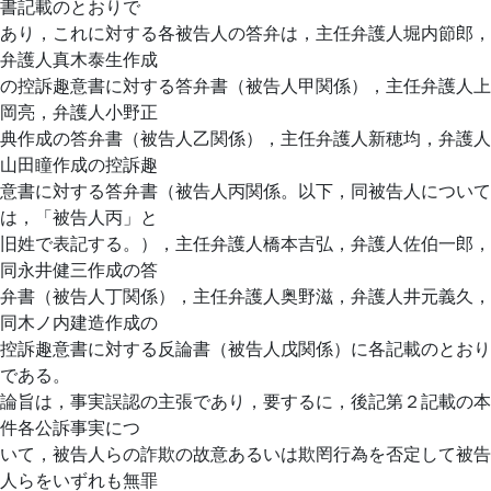
書記載のとおりで
あり，これに対する各被告人の答弁は，主任弁護人堀内節郎，
弁護人真木泰生作成
の控訴趣意書に対する答弁書（被告人甲関係），主任弁護人上
岡亮，弁護人小野正
典作成の答弁書（被告人乙関係），主任弁護人新穂均，弁護人
山田瞳作成の控訴趣
意書に対する答弁書（被告人丙関係。以下，同被告人について
は，「被告人丙」と
旧姓で表記する。），主任弁護人橋本吉弘，弁護人佐伯一郎，
同永井健三作成の答
弁書（被告人丁関係），主任弁護人奥野滋，弁護人井元義久，
同木ノ内建造作成の
控訴趣意書に対する反論書（被告人戊関係）に各記載のとおり
である。
論旨は，事実誤認の主張であり，要するに，後記第２記載の本
件各公訴事実につ
いて，被告人らの詐欺の故意あるいは欺罔行為を否定して被告
人らをいずれも無罪