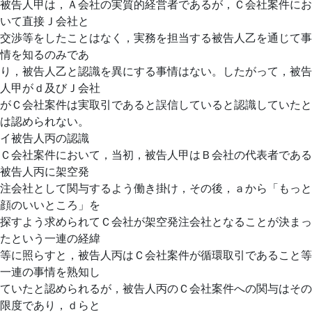
被告人甲は，Ａ会社の実質的経営者であるが，Ｃ会社案件にお
いて直接Ｊ会社と
交渉等をしたことはなく，実務を担当する被告人乙を通じて事
情を知るのみであ
り，被告人乙と認識を異にする事情はない。したがって，被告
人甲がｄ及びＪ会社
がＣ会社案件は実取引であると誤信していると認識していたと
は認められない。
イ被告人丙の認識
Ｃ会社案件において，当初，被告人甲はＢ会社の代表者である
被告人丙に架空発
注会社として関与するよう働き掛け，その後，ａから「もっと
顔のいいところ」を
探すよう求められてＣ会社が架空発注会社となることが決まっ
たという一連の経緯
等に照らすと，被告人丙はＣ会社案件が循環取引であること等
一連の事情を熟知し
ていたと認められるが，被告人丙のＣ会社案件への関与はその
限度であり，ｄらと