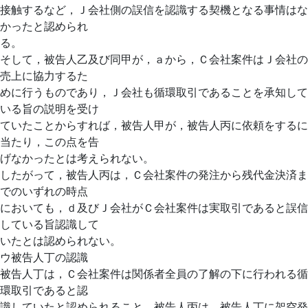
接触するなど，Ｊ会社側の誤信を認識する契機となる事情はな
かったと認められ
る。
そして，被告人乙及び同甲が，ａから，Ｃ会社案件はＪ会社の
売上に協力するた
めに行うものであり，Ｊ会社も循環取引であることを承知して
いる旨の説明を受け
ていたことからすれば，被告人甲が，被告人丙に依頼をするに
当たり，この点を告
げなかったとは考えられない。
したがって，被告人丙は，Ｃ会社案件の発注から残代金決済ま
でのいずれの時点
においても，ｄ及びＪ会社がＣ会社案件は実取引であると誤信
している旨認識して
いたとは認められない。
ウ被告人丁の認識
被告人丁は，Ｃ会社案件は関係者全員の了解の下に行われる循
環取引であると認
識していたと認められること，被告人丙は，被告人丁に架空発