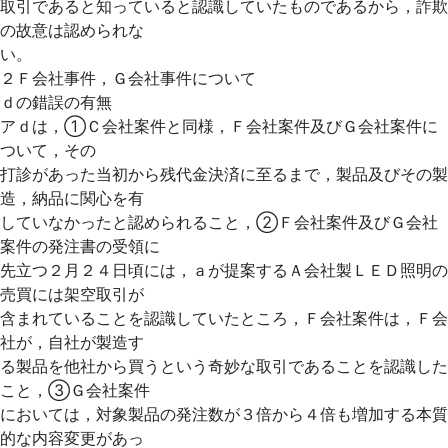
取引であると知っていると認識していたものであるから，詐欺
の故意は認められな
い。
２Ｆ会社事件，Ｇ会社事件について
ｄの錯誤の有無
アｄは，①Ｃ会社案件と同様，Ｆ会社案件及びＧ会社案件に
ついて，その
打診があった当初から残代金決済に至るまで，製品及びその製
造，納品に関心を有
していなかったと認められること，②Ｆ会社案件及びＧ会社
案件の発注書の受領に
先立つ２月２４日頃には，ａが提案するＡ会社製ＬＥＤ照明の
売買には架空取引が
含まれていることを認識していたところ，Ｆ会社案件は，Ｆ会
社が，自社が製造す
る製品を他社から買うという奇妙な取引であることを認識した
こと，③Ｇ会社案件
においては，対象製品の発注数が３倍から４倍も増加する本質
的な内容変更があっ