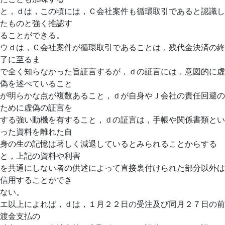
と，ｄは，この頃には，Ｃ会社案件も循環取引であると認識し
たものと強く推認す
ることができる。
ウｄは，Ｃ会社案件が循環取引であることは，残代金決済の終
了に至るま
で全く知らなかった旨証言するが，ｄの証言には，意図的に虚
偽を述べていること
が明らかな点が複数あること，ｄが自身やＪ会社の責任回避の
ために虚偽の証言を
する強い動機を有すること，ｄの証言は，手帳や関係書類とい
った資料を離れた自
身の生の記憶は著しく減退しているとみられることからする
と，上記の資料や利害
を共通にしない者の供述によって直接裏付けられた部分以外は
信用することができ
ない。
エ以上によれば，ｄは，１月２２日の受注及び同月２７日の前
渡金支払の