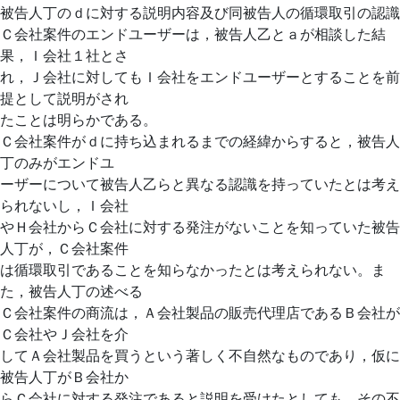
被告人丁のｄに対する説明内容及び同被告人の循環取引の認識
Ｃ会社案件のエンドユーザーは，被告人乙とａが相談した結
果，Ｉ会社１社とさ
れ，Ｊ会社に対してもＩ会社をエンドユーザーとすることを前
提として説明がされ
たことは明らかである。
Ｃ会社案件がｄに持ち込まれるまでの経緯からすると，被告人
丁のみがエンドユ
ーザーについて被告人乙らと異なる認識を持っていたとは考え
られないし，Ｉ会社
やＨ会社からＣ会社に対する発注がないことを知っていた被告
人丁が，Ｃ会社案件
は循環取引であることを知らなかったとは考えられない。ま
た，被告人丁の述べる
Ｃ会社案件の商流は，Ａ会社製品の販売代理店であるＢ会社が
Ｃ会社やＪ会社を介
してＡ会社製品を買うという著しく不自然なものであり，仮に
被告人丁がＢ会社か
らＣ会社に対する発注であると説明を受けたとしても，その不