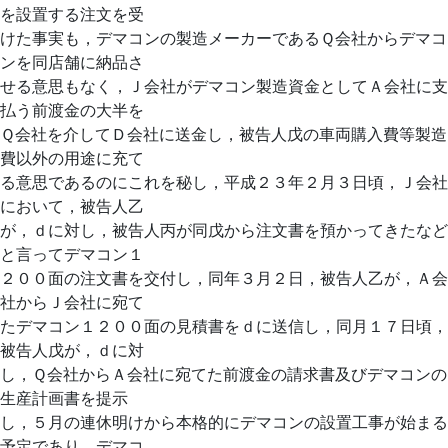
を設置する注文を受
けた事実も，デマコンの製造メーカーであるＱ会社からデマコ
ンを同店舗に納品さ
せる意思もなく，Ｊ会社がデマコン製造資金としてＡ会社に支
払う前渡金の大半を
Ｑ会社を介してＤ会社に送金し，被告人戊の車両購入費等製造
費以外の用途に充て
る意思であるのにこれを秘し，平成２３年２月３日頃，Ｊ会社
において，被告人乙
が，ｄに対し，被告人丙が同戊から注文書を預かってきたなど
と言ってデマコン１
２００面の注文書を交付し，同年３月２日，被告人乙が，Ａ会
社からＪ会社に宛て
たデマコン１２００面の見積書をｄに送信し，同月１７日頃，
被告人戊が，ｄに対
し，Ｑ会社からＡ会社に宛てた前渡金の請求書及びデマコンの
生産計画書を提示
し，５月の連休明けから本格的にデマコンの設置工事が始まる
予定であり，デマコ