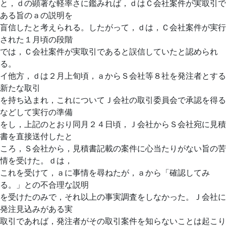
と，ｄの顕著な軽率さに鑑みれば，ｄはＣ会社案件が実取引で
ある旨のａの説明を
盲信したと考えられる。したがって，ｄは，Ｃ会社案件が実行
された１月頃の段階
では，Ｃ会社案件が実取引であると誤信していたと認められ
る。
イ他方，ｄは２月上旬頃，ａからＳ会社等８社を発注者とする
新たな取引
を持ち込まれ，これについてＪ会社の取引委員会で承認を得る
などして実行の準備
をし，上記のとおり同月２４日頃，Ｊ会社からＳ会社宛に見積
書を直接送付したと
ころ，Ｓ会社から，見積書記載の案件に心当たりがない旨の苦
情を受けた。ｄは，
これを受けて，ａに事情を尋ねたが，ａから「確認してみ
る。」との不合理な説明
を受けたのみで，それ以上の事実調査をしなかった。Ｊ会社に
発注見込みがある実
取引であれば，発注者がその取引案件を知らないことは起こり