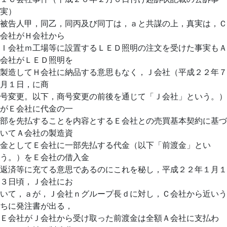
実）
被告人甲，同乙，同丙及び同丁は，ａと共謀の上，真実は，Ｃ
会社がＨ会社から
Ｉ会社ｍ工場等に設置するＬＥＤ照明の注文を受けた事実もＡ
会社がＬＥＤ照明を
製造してＨ会社に納品する意思もなく，Ｊ会社（平成２２年７
月１日，に商
号変更。以下，商号変更の前後を通じて「Ｊ会社」という。）
がＥ会社に代金の一
部を先払することを内容とするＥ会社との売買基本契約に基づ
いてＡ会社の製造資
金としてＥ会社に一部先払する代金（以下「前渡金」とい
う。）をＥ会社の借入金
返済等に充てる意思であるのにこれを秘し，平成２２年１月１
３日頃，Ｊ会社にお
いて，ａが，Ｊ会社ｎグループ長ｄに対し，Ｃ会社から近いう
ちに発注書が出る，
Ｅ会社がＪ会社から受け取った前渡金は全額Ａ会社に支払わ