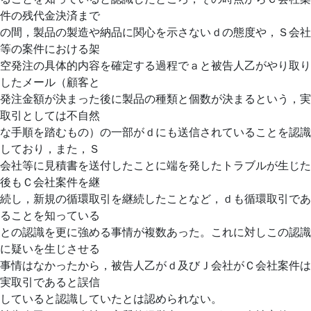
件の残代金決済まで
の間，製品の製造や納品に関心を示さないｄの態度や，Ｓ会社
等の案件における架
空発注の具体的内容を確定する過程でａと被告人乙がやり取り
したメール（顧客と
発注金額が決まった後に製品の種類と個数が決まるという，実
取引としては不自然
な手順を踏むもの）の一部がｄにも送信されていることを認識
しており，また，Ｓ
会社等に見積書を送付したことに端を発したトラブルが生じた
後もＣ会社案件を継
続し，新規の循環取引を継続したことなど，ｄも循環取引であ
ることを知っている
との認識を更に強める事情が複数あった。これに対しこの認識
に疑いを生じさせる
事情はなかったから，被告人乙がｄ及びＪ会社がＣ会社案件は
実取引であると誤信
していると認識していたとは認められない。