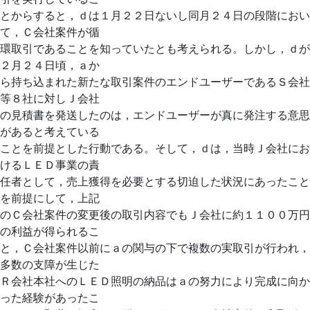
とからすると，ｄは１月２２日ないし同月２４日の段階におい
て，Ｃ会社案件が循
環取引であることを知っていたとも考えられる。しかし，ｄが
２月２４日頃，ａか
ら持ち込まれた新たな取引案件のエンドユーザーであるＳ会社
等８社に対しＪ会社
の見積書を発送したのは，エンドユーザーが真に発注する意思
があると考えている
ことを前提とした行動である。そして，ｄは，当時Ｊ会社にお
けるＬＥＤ事業の責
任者として，売上獲得を必要とする切迫した状況にあったこと
を前提にして，上記
のＣ会社案件の変更後の取引内容でもＪ会社に約１１００万円
の利益が得られるこ
と，Ｃ会社案件以前にａの関与の下で複数の実取引が行われ，
多数の支障が生じた
Ｒ会社本社へのＬＥＤ照明の納品はａの努力により完成に向か
った経験があったこ