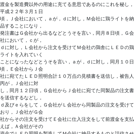
渡金を製造費以外の用途に充てる意思であるのにこれを秘し，
平成２２年３月１日
頃，Ｊ会社において，ａが，ｄに対し，Ｍ会社に鶏ライトを納
品することになり，
発注書はＧ会社から出るなどとうそを言い，同月８日頃，Ｇ会
社において，ｃが，
ｄに対し，Ｌ会社から注文を受けてＭ会社の鶏舎にＬＥＤの鶏
ライトを入れていく
ことになったなどとうそを言い，ａが，ｄに対し，同月１０日
頃，Ｅ会社からＪ会
社に宛てたＬＥＤ照明合計１０万点の見積書を送信し，被告人
丙が，Ｊ会社に対
し，同月１２日頃，Ｇ会社からＪ会社に宛てた同製品の注文書
を送信するなどし，
ｄ及びｅらをして，Ｇ会社がＬ会社から同製品の注文を受けて
おり，Ｊ会社がＧ会
社からその注文を受けてＥ会社に仕入注文をして前渡金を支払
えば，Ａ会社がその
資金でＬＥＤ照明を製造してＭ会社に納品するものと誤信させ