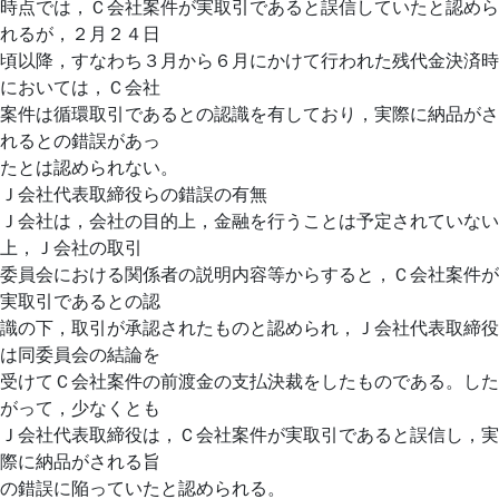
時点では，Ｃ会社案件が実取引であると誤信していたと認めら
れるが，２月２４日
頃以降，すなわち３月から６月にかけて行われた残代金決済時
においては，Ｃ会社
案件は循環取引であるとの認識を有しており，実際に納品がさ
れるとの錯誤があっ
たとは認められない。
Ｊ会社代表取締役らの錯誤の有無
Ｊ会社は，会社の目的上，金融を行うことは予定されていない
上，Ｊ会社の取引
委員会における関係者の説明内容等からすると，Ｃ会社案件が
実取引であるとの認
識の下，取引が承認されたものと認められ，Ｊ会社代表取締役
は同委員会の結論を
受けてＣ会社案件の前渡金の支払決裁をしたものである。した
がって，少なくとも
Ｊ会社代表取締役は，Ｃ会社案件が実取引であると誤信し，実
際に納品がされる旨
の錯誤に陥っていたと認められる。