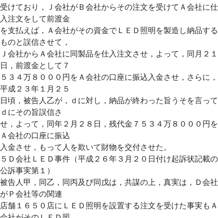
受けており，Ｊ会社がＢ会社からその注文を受けてＡ会社に仕
入注文をして前渡金
を支払えば，Ａ会社がその資金でＬＥＤ照明を製造し納品する
ものと誤信させて，
Ｊ会社からＡ会社に同製品を仕入注文させ，よって，同月２１
日，前渡金として７
５３４万８０００円をＡ会社の口座に振込入金させ，さらに，
平成２３年１月２５
日頃，被告人乙が，ｄに対し，納品が終わった旨うそを言って
ｄにその旨誤信さ
せ，よって，同年２月２８日，残代金７５３４万８０００円を
Ａ会社の口座に振込
入金させ，もって人を欺いて財物を交付させた。
５Ｄ会社ＬＥＤ事件（平成２６年３月２０日付け起訴状記載の
公訴事実第１）
被告人甲，同乙，同丙及び同戊は，共謀の上，真実は，Ｄ会社
がＰ会社等の関連
店舗１６５０店にＬＥＤ照明を設置する注文を受けた事実もＡ
会社がそのＬＥＤ照