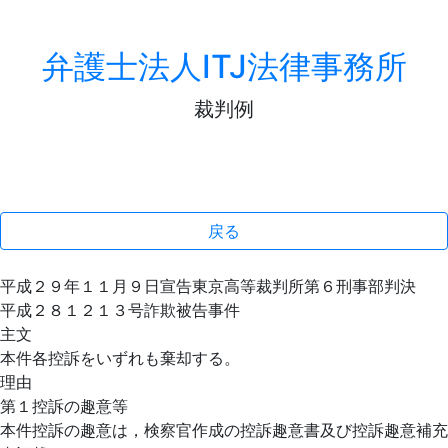
弁護士法人ITJ法律事務所
裁判例
戻る
平成２９年１１月９日宣告東京高等裁判所第６刑事部判決
平成２８１２１３号詐欺被告事件
主文
本件各控訴をいずれも棄却する。
理由
第１控訴の趣意等
本件控訴の趣意は，検察官作成の控訴趣意書及び控訴趣意補充