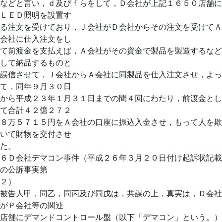
などと言い，ｄ及びｆらをして，Ｄ会社が上記１６５０店舗に
ＬＥＤ照明を設置す
る注文を受けており，Ｊ会社がＤ会社からその注文を受けてＡ
会社に仕入注文をし
て前渡金を支払えば，Ａ会社がその資金で製品を製造するなど
して納品するものと
誤信させて，Ｊ会社からＡ会社に同製品を仕入注文させ，よっ
て，同年９月３０日
から平成２３年１月３１日までの間４回にわたり，前渡金とし
て合計４２億２７２
８万５７１５円をＡ会社の口座に振込入金させ，もって人を欺
いて財物を交付させ
た。
６Ｄ会社デマコン事件（平成２６年３月２０日付け起訴状記載
の公訴事実第
２）
被告人甲，同乙，同丙及び同戊は，共謀の上，真実は，Ｄ会社
がＰ会社等の関連
店舗にデマンドコントロール盤（以下「デマコン」という。）