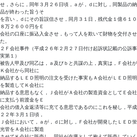
せ，さらに，同年３月２６日頃，ａが，ｄに対し，同製品の納
品が終わった旨うそ
を言い，ｄにその旨誤信させ，同月３１日，残代金１億６１０
８万２６００円をＥ
会社の口座に振込入金させ，もって人を欺いて財物を交付させ
た。
２Ｆ会社事件（平成２６年２月２７日付け起訴状記載の公訴事
実第１）
被告人甲及び同乙は，ａ及びｂと共謀の上，真実は，Ｆ会社が
Ｋ会社から同社に
納品するＬＥＤ照明の注文を受けた事実もＡ会社がＬＥＤ照明
を製造してＫ会社に
納品する意思もなく，Ｊ会社がＡ会社の製造資金としてＥ会社
に支払う前渡金をＥ
会社の借入金返済等に充てる意思であるのにこれを秘し，平成
２２年３月１日頃，
Ｊ会社において，ａが，ｄに対し，Ｆ会社が開発したＬＥＤ蛍
光管をＡ会社に製造
させてＫ会社に販売し，同社が在庫として抱えて販売していく