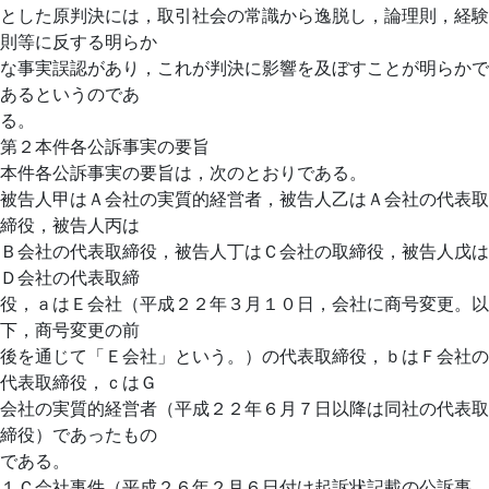
とした原判決には，取引社会の常識から逸脱し，論理則，経験
則等に反する明らか
な事実誤認があり，これが判決に影響を及ぼすことが明らかで
あるというのであ
る。
第２本件各公訴事実の要旨
本件各公訴事実の要旨は，次のとおりである。
被告人甲はＡ会社の実質的経営者，被告人乙はＡ会社の代表取
締役，被告人丙は
Ｂ会社の代表取締役，被告人丁はＣ会社の取締役，被告人戊は
Ｄ会社の代表取締
役，ａはＥ会社（平成２２年３月１０日，会社に商号変更。以
下，商号変更の前
後を通じて「Ｅ会社」という。）の代表取締役，ｂはＦ会社の
代表取締役，ｃはＧ
会社の実質的経営者（平成２２年６月７日以降は同社の代表取
締役）であったもの
である。
１Ｃ会社事件（平成２６年２月６日付け起訴状記載の公訴事