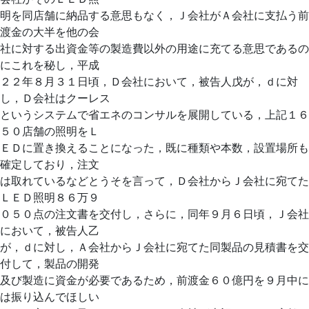
明を同店舗に納品する意思もなく，Ｊ会社がＡ会社に支払う前
渡金の大半を他の会
社に対する出資金等の製造費以外の用途に充てる意思であるの
にこれを秘し，平成
２２年８月３１日頃，Ｄ会社において，被告人戊が，ｄに対
し，Ｄ会社はクーレス
というシステムで省エネのコンサルを展開している，上記１６
５０店舗の照明をＬ
ＥＤに置き換えることになった，既に種類や本数，設置場所も
確定しており，注文
は取れているなどとうそを言って，Ｄ会社からＪ会社に宛てた
ＬＥＤ照明８６万９
０５０点の注文書を交付し，さらに，同年９月６日頃，Ｊ会社
において，被告人乙
が，ｄに対し，Ａ会社からＪ会社に宛てた同製品の見積書を交
付して，製品の開発
及び製造に資金が必要であるため，前渡金６０億円を９月中に
は振り込んでほしい