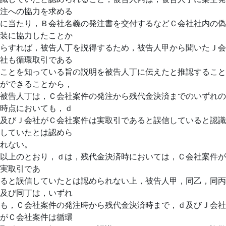
注への協力を求める
に当たり，Ｂ会社名義の発注書を交付するなどＣ会社社内の偽
装に協力したことか
らすれば，被告人丁を説得するため，被告人甲から聞いたＪ会
社も循環取引である
ことを知っている旨の説明を被告人丁に伝えたと推認すること
ができることから，
被告人丁は，Ｃ会社案件の発注から残代金決済までのいずれの
時点においても，ｄ
及びＪ会社がＣ会社案件は実取引であると誤信していると認識
していたとは認めら
れない。
以上のとおり，ｄは，残代金決済時においては，Ｃ会社案件が
実取引であ
ると誤信していたとは認められない上，被告人甲，同乙，同丙
及び同丁は，いずれ
も，Ｃ会社案件の発注時から残代金決済時まで，ｄ及びＪ会社
がＣ会社案件は循環