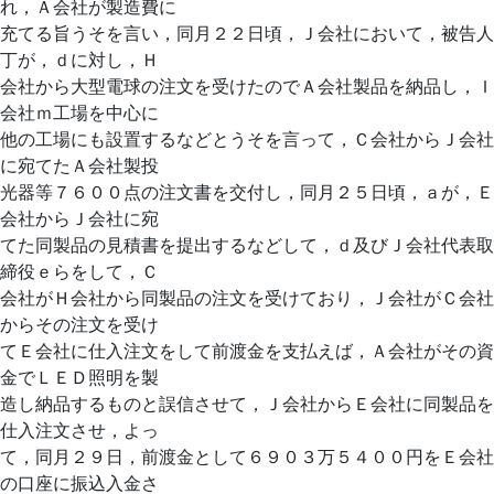
れ，Ａ会社が製造費に
充てる旨うそを言い，同月２２日頃，Ｊ会社において，被告人
丁が，ｄに対し，Ｈ
会社から大型電球の注文を受けたのでＡ会社製品を納品し，Ｉ
会社ｍ工場を中心に
他の工場にも設置するなどとうそを言って，Ｃ会社からＪ会社
に宛てたＡ会社製投
光器等７６００点の注文書を交付し，同月２５日頃，ａが，Ｅ
会社からＪ会社に宛
てた同製品の見積書を提出するなどして，ｄ及びＪ会社代表取
締役ｅらをして，Ｃ
会社がＨ会社から同製品の注文を受けており，Ｊ会社がＣ会社
からその注文を受け
てＥ会社に仕入注文をして前渡金を支払えば，Ａ会社がその資
金でＬＥＤ照明を製
造し納品するものと誤信させて，Ｊ会社からＥ会社に同製品を
仕入注文させ，よっ
て，同月２９日，前渡金として６９０３万５４００円をＥ会社
の口座に振込入金さ