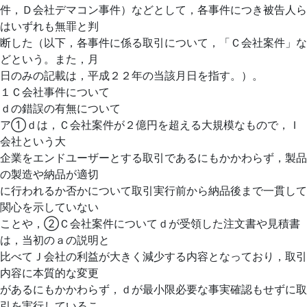
件，Ｄ会社デマコン事件）などとして，各事件につき被告人ら
はいずれも無罪と判
断した（以下，各事件に係る取引について，「Ｃ会社案件」な
どという。また，月
日のみの記載は，平成２２年の当該月日を指す。）。
１Ｃ会社事件について
ｄの錯誤の有無について
ア①ｄは，Ｃ会社案件が２億円を超える大規模なもので，Ｉ
会社という大
企業をエンドユーザーとする取引であるにもかかわらず，製品
の製造や納品が適切
に行われるか否かについて取引実行前から納品後まで一貫して
関心を示していない
ことや，②Ｃ会社案件についてｄが受領した注文書や見積書
は，当初のａの説明と
比べてＪ会社の利益が大きく減少する内容となっており，取引
内容に本質的な変更
があるにもかかわらず，ｄが最小限必要な事実確認もせずに取
引を実行しているこ