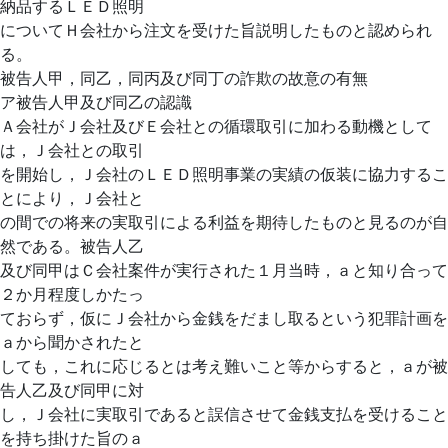
納品するＬＥＤ照明
についてＨ会社から注文を受けた旨説明したものと認められ
る。
被告人甲，同乙，同丙及び同丁の詐欺の故意の有無
ア被告人甲及び同乙の認識
Ａ会社がＪ会社及びＥ会社との循環取引に加わる動機として
は，Ｊ会社との取引
を開始し，Ｊ会社のＬＥＤ照明事業の実績の仮装に協力するこ
とにより，Ｊ会社と
の間での将来の実取引による利益を期待したものと見るのが自
然である。被告人乙
及び同甲はＣ会社案件が実行された１月当時，ａと知り合って
２か月程度しかたっ
ておらず，仮にＪ会社から金銭をだまし取るという犯罪計画を
ａから聞かされたと
しても，これに応じるとは考え難いこと等からすると，ａが被
告人乙及び同甲に対
し，Ｊ会社に実取引であると誤信させて金銭支払を受けること
を持ち掛けた旨のａ