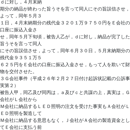
ｄに対し，４月末納
期分の納品が終わった旨うそを言って同人にその旨誤信させ，
よって，同年５月３
１日，４月末納期分の残代金３２０１万９７５０円をＥ会社の
口座に振込入金さ
せ，同年５月下旬頃，被告人乙が，ｄに対し，納品が完了した
旨うそを言って同人
にその旨誤信させ，よって，同年６月３０日，５月末納期分の
残代金９３５１万５
６２５円をＥ会社の口座に振込入金させ，もって人を欺いて財
物を交付させた。
３Ｇ会社事件（平成２６年２月２７日付け起訴状記載の公訴事
実第２）
被告人甲，同乙及び同丙は，ａ及びｃと共謀の上，真実は，Ｇ
会社がＬ会社から
Ｍ会社に納品するＬＥＤ照明の注文を受けた事実もＡ会社がＬ
ＥＤ照明を製造して
Ｍ会社に納品する意思もなく，Ｊ会社がＡ会社の製造資金とし
てＥ会社に支払う前