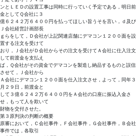
ンとＬＥＤの設置工事は同時に行っていく予定である，明日前
金としてＱ会社に３
億６２４２万６４００円を払ってほしい旨うそを言い，ｄ及び
Ｊ会社経営計画部長
ｇらをして，Ｄ会社が上記関連店舗にデマコン１２００面を設
置する注文を受けて
おり，Ｊ会社がＤ会社からその注文を受けてＡ会社に仕入注文
して前渡金を支払え
ば，Ｑ会社がその資金でデマコンを製造し納品するものと誤信
させて，Ｊ会社から
Ａ会社にデマコン１２００面を仕入注文させ，よって，同年３
月２９日，前渡金と
して３億６２４２万６４００円をＡ会社の口座に振込入金さ
せ，もって人を欺いて
財物を交付させた。
第３原判決の判断の概要
原審において，Ｃ会社事件，Ｆ会社事件，Ｇ会社事件，Ｂ会社
事件では，各取引