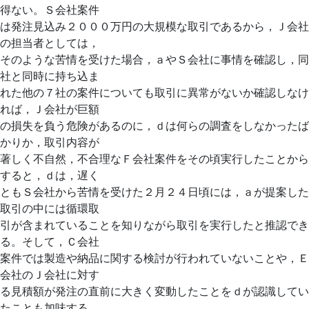
得ない。Ｓ会社案件
は発注見込み２０００万円の大規模な取引であるから，Ｊ会社
の担当者としては，
そのような苦情を受けた場合，ａやＳ会社に事情を確認し，同
社と同時に持ち込ま
れた他の７社の案件についても取引に異常がないか確認しなけ
れば，Ｊ会社が巨額
の損失を負う危険があるのに，ｄは何らの調査をしなかったば
かりか，取引内容が
著しく不自然，不合理なＦ会社案件をその頃実行したことから
すると，ｄは，遅く
ともＳ会社から苦情を受けた２月２４日頃には，ａが提案した
取引の中には循環取
引が含まれていることを知りながら取引を実行したと推認でき
る。そして，Ｃ会社
案件では製造や納品に関する検討が行われていないことや，Ｅ
会社のＪ会社に対す
る見積額が発注の直前に大きく変動したことをｄが認識してい
たことも加味する