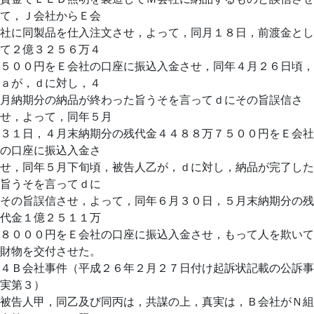
て，Ｊ会社からＥ会
社に同製品を仕入注文させ，よって，同月１８日，前渡金とし
て２億３２５６万４
５００円をＥ会社の口座に振込入金させ，同年４月２６日頃，
ａが，ｄに対し，４
月納期分の納品が終わった旨うそを言ってｄにその旨誤信さ
せ，よって，同年５月
３１日，４月末納期分の残代金４４８８万７５００円をＥ会社
の口座に振込入金さ
せ，同年５月下旬頃，被告人乙が，ｄに対し，納品が完了した
旨うそを言ってｄに
その旨誤信させ，よって，同年６月３０日，５月末納期分の残
代金１億２５１１万
８０００円をＥ会社の口座に振込入金させ，もって人を欺いて
財物を交付させた。
４Ｂ会社事件（平成２６年２月２７日付け起訴状記載の公訴事
実第３）
被告人甲，同乙及び同丙は，共謀の上，真実は，Ｂ会社がＮ組