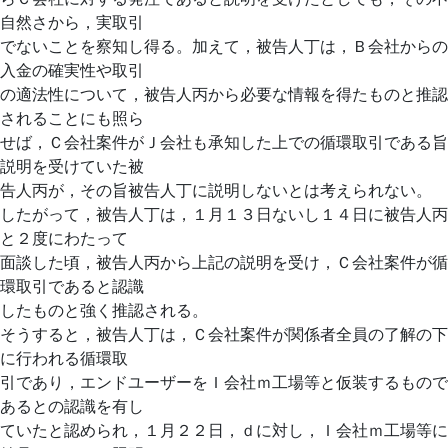
自然さから，実取引
でないことを察知し得る。加えて，被告人丁は，Ｂ会社からの
入金の確実性や取引
の適法性について，被告人丙から必要な情報を得たものと推認
されることにも照ら
せば，Ｃ会社案件がＪ会社も承知した上での循環取引である旨
説明を受けていた被
告人丙が，その旨被告人丁に説明しないとは考えられない。
したがって，被告人丁は，１月１３日ないし１４日に被告人丙
と２度にわたって
面談した頃，被告人丙から上記の説明を受け，Ｃ会社案件が循
環取引であると認識
したものと強く推認される。
そうすると，被告人丁は，Ｃ会社案件が関係者全員の了解の下
に行われる循環取
引であり，エンドユーザーをＩ会社ｍ工場等と仮装するもので
あるとの認識を有し
ていたと認められ，１月２２日，ｄに対し，Ｉ会社ｍ工場等に