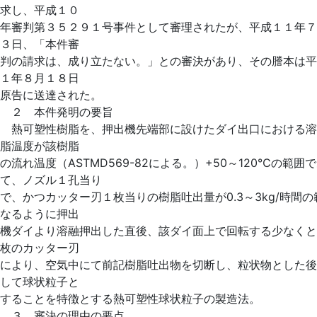
求し、平成１０
年審判第３５２９１号事件として審理されたが、平成１１年７
３日、「本件審
判の請求は、成り立たない。」との審決があり、その謄本は平
１年８月１８日
原告に送達された。
２ 本件発明の要旨
熱可塑性樹脂を、押出機先端部に設けたダイ出口における溶
脂温度が該樹脂
の流れ温度（ASTMD569-82による。）+50～120℃の範囲
て、ノズル１孔当り
で、かつカッター刃１枚当りの樹脂吐出量が0.3～3kg/時間の
なるように押出
機ダイより溶融押出した直後、該ダイ面上で回転する少なくと
枚のカッター刃
により、空気中にて前記樹脂吐出物を切断し、粒状物とした後
して球状粒子と
することを特徴とする熱可塑性球状粒子の製造法。
３ 審決の理由の要点