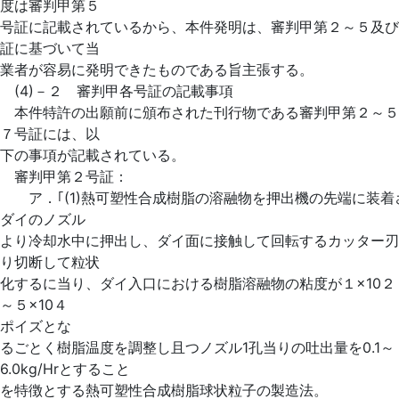
度は審判甲第５
号証に記載されているから、本件発明は、審判甲第２～５及び
証に基づいて当
業者が容易に発明できたものである旨主張する。
(4)－２ 審判甲各号証の記載事項
本件特許の出願前に頒布された刊行物である審判甲第２～５
７号証には、以
下の事項が記載されている。
審判甲第２号証：
ア．｢(1)熱可塑性合成樹脂の溶融物を押出機の先端に装着
ダイのノズル
より冷却水中に押出し、ダイ面に接触して回転するカッター刃
り切断して粒状
化するに当り、ダイ入口における樹脂溶融物の粘度が１×10２
～５×10４
ポイズとな
るごとく樹脂温度を調整し且つノズル1孔当りの吐出量を0.1～
6.0kg/Hrとすること
を特徴とする熱可塑性合成樹脂球状粒子の製造法。