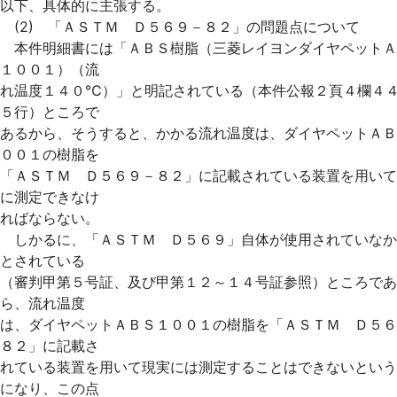
以下、具体的に主張する。
(2) 「ＡＳＴＭ Ｄ５６９－８２」の問題点について
本件明細書には「ＡＢＳ樹脂（三菱レイヨンダイヤペットＡ
１００１）（流
れ温度１４０℃）」と明記されている（本件公報２頁４欄４
５行）ところで
あるから、そうすると、かかる流れ温度は、ダイヤペットＡＢ
００１の樹脂を
「ＡＳＴＭ Ｄ５６９－８２」に記載されている装置を用いて
に測定できなけ
ればならない。
しかるに、「ＡＳＴＭ Ｄ５６９」自体が使用されていなか
とされている
（審判甲第５号証、及び甲第１２～１４号証参照）ところであ
ら、流れ温度
は、ダイヤペットＡＢＳ１００１の樹脂を「ＡＳＴＭ Ｄ５６
８２」に記載さ
れている装置を用いて現実には測定することはできないという
になり、この点