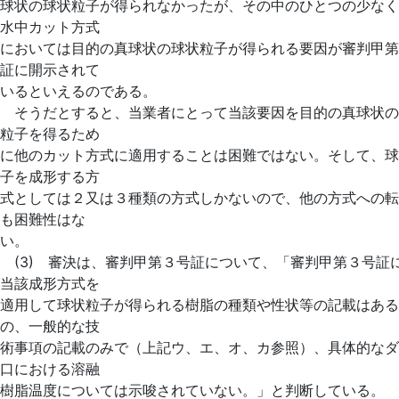
球状の球状粒子が得られなかったが、その中のひとつの少なく
水中カット方式
においては目的の真球状の球状粒子が得られる要因が審判甲第
証に開示されて
いるといえるのである。
そうだとすると、当業者にとって当該要因を目的の真球状の
粒子を得るため
に他のカット方式に適用することは困難ではない。そして、球
子を成形する方
式としては２又は３種類の方式しかないので、他の方式への転
も困難性はな
い。
(3) 審決は、審判甲第３号証について、「審判甲第３号証
当該成形方式を
適用して球状粒子が得られる樹脂の種類や性状等の記載はある
の、一般的な技
術事項の記載のみで（上記ウ、エ、オ、カ参照）、具体的なダ
口における溶融
樹脂温度については示唆されていない。」と判断している。