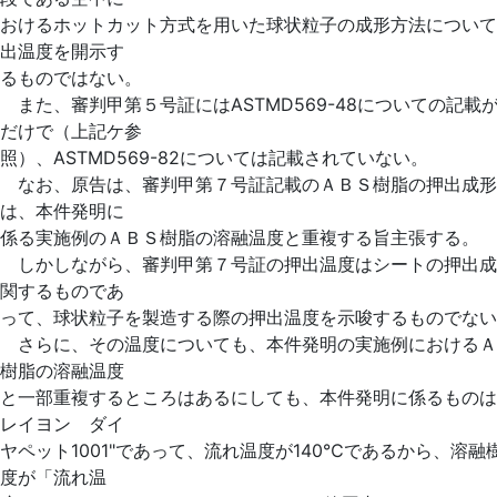
おけるホットカット方式を用いた球状粒子の成形方法について
出温度を開示す
るものではない。
また、審判甲第５号証にはASTMD569-48についての記載
だけで（上記ケ参
照）、ASTMD569-82については記載されていない。
なお、原告は、審判甲第７号証記載のＡＢＳ樹脂の押出成形
は、本件発明に
係る実施例のＡＢＳ樹脂の溶融温度と重複する旨主張する。
しかしながら、審判甲第７号証の押出温度はシートの押出成
関するものであ
って、球状粒子を製造する際の押出温度を示唆するものでない
さらに、その温度についても、本件発明の実施例におけるＡ
樹脂の溶融温度
と一部重複するところはあるにしても、本件発明に係るものは
レイヨン ダイ
ヤペット1001"であって、流れ温度が140℃であるから、溶融
度が「流れ温