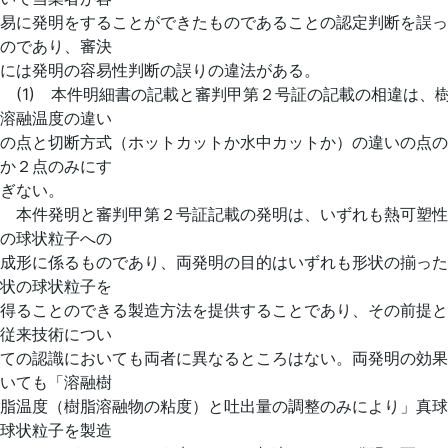
易に発明をすることができたものであることの認定判断を誤っ
のであり、審決
には発明の容易性判断の誤りの違法がある。
(1) 本件明細書の記載と審判甲第２号証の記載の相違は、
溶融温度の違い
の点と切断方式（ホットカットか水中カットか）の違いの点の
か２点のみにす
ぎない。
本件発明と審判甲第２号証記載の発明は、いずれも熱可塑性
の球状粒子への
成形に係るものであり、両発明の目的はいずれも形状の揃った
状の球状粒子を
得ることのできる製造方法を提供することであり、その前提と
従来技術につい
ての認識においても両者に異なるところはない。両発明の効果
いても「溶融樹
脂温度（樹脂溶融物の粘度）と吐出量の調整のみにより」真球
球状粒子を製造