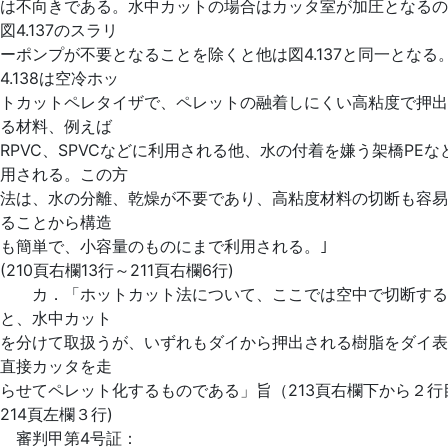
は不向きである。水中カットの場合はカッタ室が加圧となるの
図4.137のスラリ
ーポンプが不要となることを除くと他は図4.137と同一となる
4.138は空冷ホッ
トカットペレタイザで、ペレットの融着しにくい高粘度で押出
る材料、例えば
RPVC、SPVCなどに利用される他、水の付着を嫌う架橋PEな
用される。この方
法は、水の分離、乾燥が不要であり、高粘度材料の切断も容易
ることから構造
も簡単で、小容量のものにまで利用される。｣
(210頁右欄13行～211頁右欄6行)
カ．「ホットカット法について、ここでは空中で切断する
と、水中カット
を分けて取扱うが、いずれもダイから押出される樹脂をダイ表
直接カッタを走
らせてペレット化するものである」旨（213頁右欄下から２行
214頁左欄３行)
審判甲第4号証：