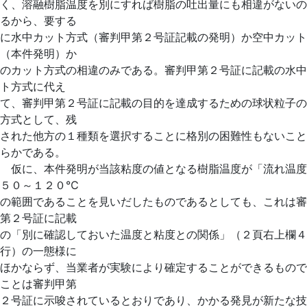
く、溶融樹脂温度を別にすれば樹脂の吐出量にも相違がないの
るから、要する
に水中カット方式（審判甲第２号証記載の発明）か空中カット
（本件発明）か
のカット方式の相違のみである。審判甲第２号証に記載の水中
ト方式に代え
て、審判甲第２号証に記載の目的を達成するための球状粒子の
方式として、残
された他方の１種類を選択することに格別の困難性もないこと
らかである。
仮に、本件発明が当該粘度の値となる樹脂温度が「流れ温度
５０～１２０℃
の範囲であることを見いだしたものであるとしても、これは審
第２号証に記載
の「別に確認しておいた温度と粘度との関係」（２頁右上欄４
行）の一態様に
ほかならず、当業者が実験により確定することができるもので
ことは審判甲第
２号証に示唆されているとおりであり、かかる発見が新たな技