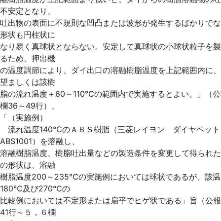
不安定となり、
吐出物の表面に不規則な凹凸または波形が発生するばかりでな
形状も円柱状に
なり易く真球状とならない。安定して真球状の小球状粒子を製
るため、押出機
の温度調節により、ダイ出口の溶融樹脂温度を上記範囲内に、
望ましくは該樹
脂の流れ温度＋60～110℃の範囲内で実施するとよい。」（
欄36～49行）、
「（実施例）
流れ温度140℃のＡＢＳ樹脂（三菱レイヨン ダイヤペット
ABS1001）を溶融し、
溶融樹脂温度、樹脂吐出量などの製造条件を変更して得られた
の形状は、溶融
樹脂温度200～235℃の実施例においては球状であるが、該
180℃及び270℃の
比較例においては不定形または扁平でヒゲ状である」旨（公報
41行～５，６欄