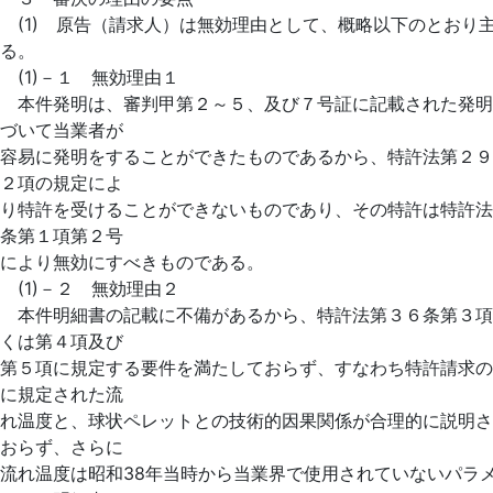
(1) 原告（請求人）は無効理由として、概略以下のとおり
る。
(1)－１ 無効理由１
本件発明は、審判甲第２～５、及び７号証に記載された発明
づいて当業者が
容易に発明をすることができたものであるから、特許法第２９
２項の規定によ
り特許を受けることができないものであり、その特許は特許法第
条第１項第２号
により無効にすべきものである。
(1)－２ 無効理由２
本件明細書の記載に不備があるから、特許法第３６条第３項
くは第４項及び
第５項に規定する要件を満たしておらず、すなわち特許請求の
に規定された流
れ温度と、球状ペレットとの技術的因果関係が合理的に説明さ
おらず、さらに
流れ温度は昭和38年当時から当業界で使用されていないパラ