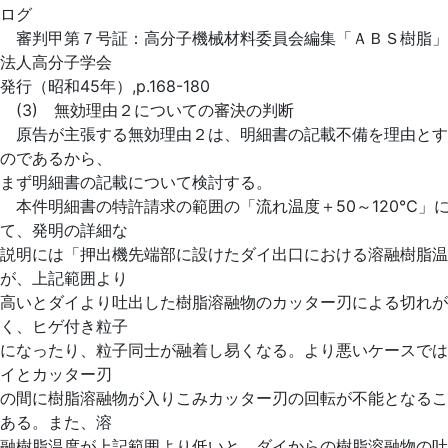
ログ
審判甲第７号証：高分子機械材料委員会編集「ＡＢＳ樹脂」
法人高分子学会
発行（昭和45年）,p.168-180
(3) 無効理由２についての審決の判断
原告が主張する無効理由２は、明細書の記載不備を理由とす
のであるから、
まず明細書の記載について検討する。
本件明細書の特許請求の範囲の「流れ温度＋50～120℃」
て、発明の詳細な
説明には「押出機先端部に設けたダイ出口における溶融樹脂温
が、上記範囲より
高いとダイより吐出した樹脂溶融物のカッター刃による切れが
く、ヒゲ付き粒子
になったり、粒子同士が融着し易くなる。より悪いケースでは
イとカッター刃
の間に樹脂溶融物が入りこみカッター刃の回転が不能となるこ
ある。また、溶
融樹脂温度が上記範囲より低いと、ダイからの樹脂溶融物の吐