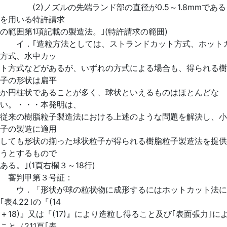
(2)ノズルの先端ランド部の直径が0.5～1.8mmである
を用いる特許請求
の範囲第1項記載の製造法。｣(特許請求の範囲)
イ．｢造粒方法としては、ストランドカット方式、ホット
方式、水中カッ
ト方式などがあるが、いずれの方式による場合も、得られる樹
子の形状は扁平
か円柱状であることが多く、球状といえるものはほとんどな
い。・・・本発明は、
従来の樹脂粒子製造法における上述のような問題を解決し、小
子の製造に適用
しても形状の揃った球状粒子が得られる樹脂粒子製造法を提供
うとするもので
ある。｣(1頁右欄３～18行)
審判甲第３号証：
ウ．「形状が球の粒状物に成形するにはホットカット法に
｢表4.22｣の『(14
＋18)』又は『(17)』により造粒し得ること及び｢表面張力｣に
こと（211頁｢表