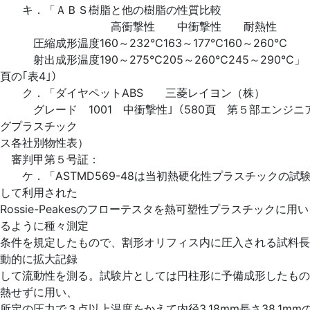
キ．「ＡＢＳ樹脂と他の樹脂の性質比較
高衝撃性 中衝撃性 耐熱性
圧縮成形温度160～232℃163～177℃160～260℃
射出成形温度190～275℃205～260℃245～290℃」（
頁の｢表4｣）
ク．「ダイヤペットABS 三菱レイヨン（株）
グレード 1001 中衝撃性｣（580頁 第５部エンジニ
グプラスチック
ス各社別物性表）
審判甲第５号証：
ケ．「ASTMD569-48は当初熱硬化性プラスチックの試
して利用された
Rossie-Peakesのフローテスタを熱可塑性プラスチックに用
るように種々測定
条件を規定したもので、割形オリフィス内に圧入される試料長
動的に拡大記録
して流動性を測る。試験片としては円柱形に予備成形したもの
熱せずに用い、
所定の圧力で３点以上温度をかえて内径3.18mm長さ38.1mm