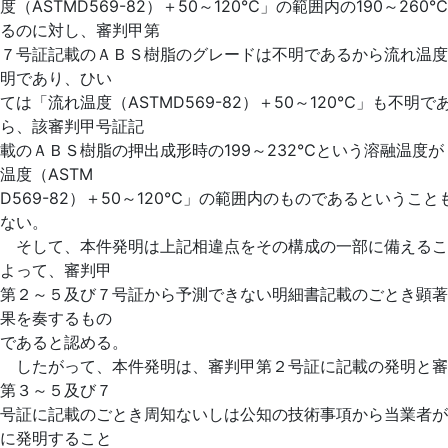
度（ASTMD569-82）＋50～120℃」の範囲内の190～260
るのに対し、審判甲第
７号証記載のＡＢＳ樹脂のグレードは不明であるから流れ温度
明であり、ひい
ては「流れ温度（ASTMD569-82）＋50～120℃」も不明で
ら、該審判甲号証記
載のＡＢＳ樹脂の押出成形時の199～232℃という溶融温度が
温度（ASTM
D569-82）＋50～120℃」の範囲内のものであるということ
ない。
そして、本件発明は上記相違点をその構成の一部に備えるこ
よって、審判甲
第２～５及び７号証から予測できない明細書記載のごとき顕著
果を奏するもの
であると認める。
したがって、本件発明は、審判甲第２号証に記載の発明と審
第３～５及び７
号証に記載のごとき周知ないしは公知の技術事項から当業者が
に発明すること