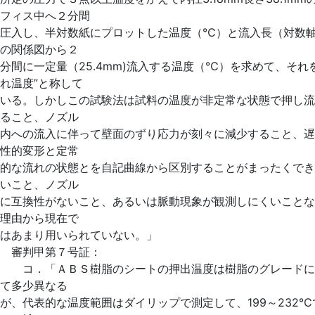
フィス中へ２分間
圧入し、半対数紙にプロットした温度（℃）と流入長（対数
の関係図から２
分間に一定量（25.4mm)流入する温度（℃）を求めて、それ
れ温度”と称して
いる。しかしこの試験法は試料の温度が非定常な状態で押し流
ること、ノズル
内への流入に伴って壁面のずり応力が刻々に減少すること、遅
性的変形と定常
的な流れの状態とを自記曲線から区別することがまったくでき
いこと、ノズル
に互換性がないこと、あるいは脈動現象が観測しにくいことな
理由から現在で
はあまり用いられていない。」
審判甲第７号証：
コ．「ＡＢＳ樹脂のシートの押出温度は樹脂のグレードに
て多少異なる
が、代表的な温度範囲はダイリップで測定して、199～232℃