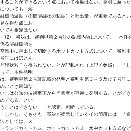
することができるという点において相違はない。発明に至った
についても「溶
融樹脂温度（樹脂溶融物の粘度）と吐出量」が重要であるとい
見を得た点にお
いても相違はない。
(2) 審決は、審判甲第２号証の記載内容について、「本件
係る溶融樹脂を
空気中に押出して切断するホットカット方式について、審判甲
号証にはほとん
ど球状粒子を得られないことが記載され（上記イ参照）」「し
って、本件発明
は、審判甲第２号証記載の発明と審判甲第３～５及び７号証に
のごとき周知な
いしは公知の技術事項から当業者が容易に発明することができ
のである、とい
うことはできない。」と認定、判断している。
しかし、そもそも、審決が摘示しているイの箇所には、「造
法としては、ス
トランドカット方式、ホットカット方式、水中カット方式など