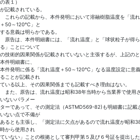
の表１）
が記載されている。
これらの記載から、本件発明において溶融樹脂温度を「流れ
＋50～120℃」と
する意義は明らかである。
原告は、本件明細書には、「流れ温度」と「球状粒子が得ら
る」ことについて
の技術的因果関係が記載されていないと主張するが、上記のと
本件明細書に、
本件発明に係る「流れ温度＋50～120℃」なる温度設定に意
ることが記載され
ている以上、その因果関係までも記載すべき理由はない。
また、原告は、流れ温度は昭和38年当時から当業界で使用
いないパラメー
ターであって、その測定法（ASTMD569-82)も明細書に記載
いない点で不備が
あるとも主張し、「測定法に欠点があるので流れ温度が昭和3
時から使用され
ていない」ことの根拠として審判甲第５及び６号証を提出した