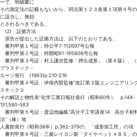
ーで、明細書に
その測定法の記載もないから、同法第１２３条第１項第４号の
に該当し、無効
とされるべきである。
(2) 証拠方法
原告が提出した証拠方法は、以下のとおりである。
審判甲第１号証：特公平7-112697号公報
審判甲第２号証：特開昭61-195808号公報
審判甲第３号証：村上謙吉監修「押出成形」（第６版）、（
プラスチック・
エージ発行 (1983)p.210-216
審判甲第４号証：伊保内賢監修“改訂第３版エンジニアリン
スチックス
その解説と物性表”化学工業日報社発行（昭和60年） p.144-
151,580-583
審判甲第５号証：渡辺他編集“高分子工学講座14 高分子材
法”（株）地
人書館発行（昭和38年）p.362-379の、「成形加工性」の項
審判甲第６号証：三菱レイヨン製「ダイヤペットＡＢＳ」の