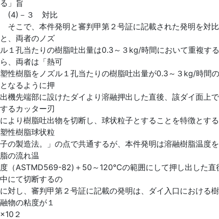
る」旨
(4)－３ 対比
そこで、本件発明と審判甲第２号証に記載された発明を対比
と、両者のノズ
ル１孔当たりの樹脂吐出量は0.3～３kg/時間において重複す
ら、両者は「熱可
塑性樹脂をノズル１孔当たりの樹脂吐出量が0.3～３kg/時間
となるように押
出機先端部に設けたダイより溶融押出した直後、該ダイ面上で
するカッター刃
により樹脂吐出物を切断し、球状粒子とすることを特徴とする
塑性樹脂球状粒
子の製造法。」の点で共通するが、本件発明は溶融樹脂温度を
脂の流れ温
度（ASTMD569-82)＋50～120℃の範囲にして押し出した
中にて切断するの
に対し、審判甲第２号証に記載の発明は、ダイ入口における樹
融物の粘度が１
×10２