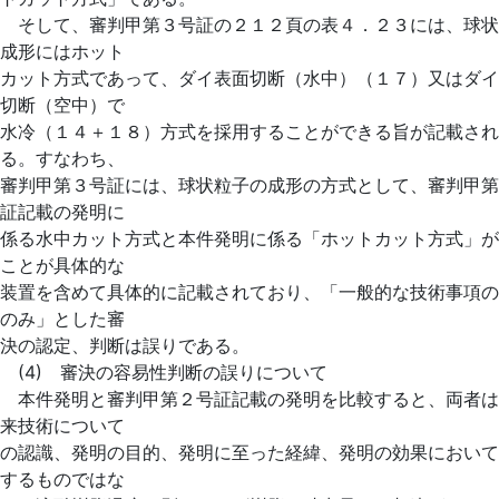
そして、審判甲第３号証の２１２頁の表４．２３には、球状
成形にはホット
カット方式であって、ダイ表面切断（水中）（１７）又はダイ
切断（空中）で
水冷（１４＋１８）方式を採用することができる旨が記載され
る。すなわち、
審判甲第３号証には、球状粒子の成形の方式として、審判甲第
証記載の発明に
係る水中カット方式と本件発明に係る「ホットカット方式」が
ことが具体的な
装置を含めて具体的に記載されており、「一般的な技術事項の
のみ」とした審
決の認定、判断は誤りである。
(4) 審決の容易性判断の誤りについて
本件発明と審判甲第２号証記載の発明を比較すると、両者は
来技術について
の認識、発明の目的、発明に至った経緯、発明の効果において
するものではな