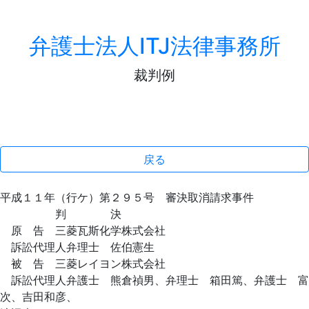
弁護士法人ITJ法律事務所
裁判例
戻る
平成１１年（行ケ）第２９５号 審決取消請求事件
判 決
原 告 三菱瓦斯化学株式会社
訴訟代理人弁理士 佐伯憲生
被 告 三菱レイヨン株式会社
訴訟代理人弁護士 熊倉禎男、弁理士 箱田篤、弁護士 富
次、吉田和彦、