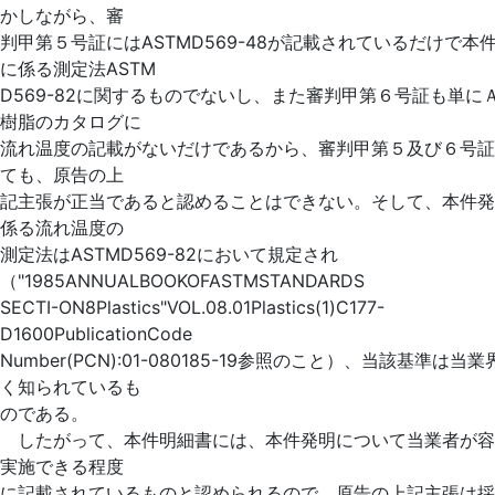
かしながら、審
判甲第５号証にはASTMD569-48が記載されているだけで本
に係る測定法ASTM
D569-82に関するものでないし、また審判甲第６号証も単に
樹脂のカタログに
流れ温度の記載がないだけであるから、審判甲第５及び６号証
ても、原告の上
記主張が正当であると認めることはできない。そして、本件発
係る流れ温度の
測定法はASTMD569-82において規定され
（"1985ANNUALBOOKOFASTMSTANDARDS
SECTI-ON8Plastics"VOL.08.01Plastics(1)C177-
D1600PublicationCode
Number(PCN):01-080185-19参照のこと）、当該基準は当
く知られているも
のである。
したがって、本件明細書には、本件発明について当業者が容
実施できる程度
に記載されているものと認められるので、原告の上記主張は採