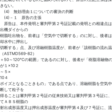
きない。
(4) 無効理由１についての審決の判断
(4)－１ 原告の主張
原告は、本件発明と審判甲第２号証記載の発明との相違点は
出機ダイからの
樹脂吐出物を、前者は「空気中で切断する」のに対し、後者は
却水中に押出し
切断する」点、及び溶融樹脂温度が、前者が「該樹脂の流れ温
（ASTMD569-82）
＋50～120℃の範囲」であるのに対し、後者が「樹脂溶融物
が１×10２
～５×
10４
ポイズとなるごときもの」である点であり、溶融樹脂を空気中
断して粒子を
得ることは審判甲第２号証の従来技術又は審判甲第３号証に、
てＡＢＳ樹脂の
射出成形温度又は押出成形温度が審判甲第４及び７号証に、流