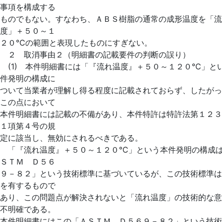
事項を構成する
ものでもない。すなわち、ＡＢＳ樹脂の通常の成形温度を「流
度」＋５０～１
２０℃の範囲と表現したものにすぎない。
２ 取消事由２（明細書の記載要件の判断の誤り）
(1) 本件明細書には「『流れ温度』＋５０～１２０℃」と
件発明の構成に
ついて当業者が理解し得る程度に記載されておらず、したがっ
この点において
本件明細書には記載の不備があり、本件特許は特許法第１２３
１項第４号の規
定に該当し、無効にされるべきである。
「『流れ温度』＋５０～１２０℃」という本件発明の構成
ＳＴＭ Ｄ５６
９－８２」という技術標準に基づいているが、この技術標準は
を有するもので
あり、この問題点が解決されないと「流れ温度」の技術的な意
不明確である。
本件明細書にはこの「ＡＳＴＭ Ｄ５６９－８２」という技術