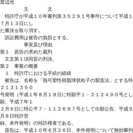
渡辺光
主 文
特許庁が平成１０年審判第３５２９１号事件について平成１
７月１３日にし
た審決を取り消す。
訴訟費用は被告の負担とする。
事実及び理由
第１ 原告の求めた裁判
主文第１項同旨の判決。
第２ 事案の概要
１ 特許庁における手続の経緯
被告は、名称を「熱可塑性樹脂球状粒子の製造法」とする特
２１３１３５０
号発明（平成１年８月１８日に特願平１－２１２４９０号とし
願、平成７年１
２月６日に特公平７－１１２６９７号として出願公告、平成９
月８日特許登
録。本件発明）の特許権者である。
原告は、平成１０年６月２６日、本件発明について無効審判