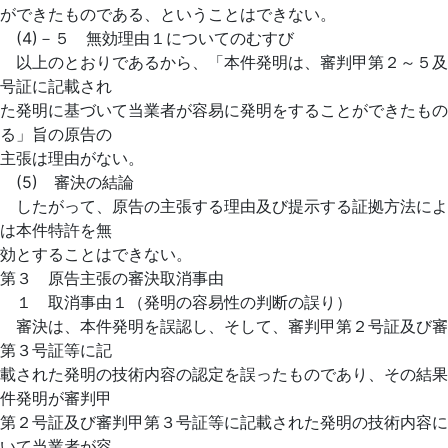
ができたものである、ということはできない。
(4)－５ 無効理由１についてのむすび
以上のとおりであるから、「本件発明は、審判甲第２～５及
号証に記載され
た発明に基づいて当業者が容易に発明をすることができたもの
る」旨の原告の
主張は理由がない。
(5) 審決の結論
したがって、原告の主張する理由及び提示する証拠方法によ
は本件特許を無
効とすることはできない。
第３ 原告主張の審決取消事由
１ 取消事由１（発明の容易性の判断の誤り）
審決は、本件発明を誤認し、そして、審判甲第２号証及び審
第３号証等に記
載された発明の技術内容の認定を誤ったものであり、その結果
件発明が審判甲
第２号証及び審判甲第３号証等に記載された発明の技術内容に
いて当業者が容