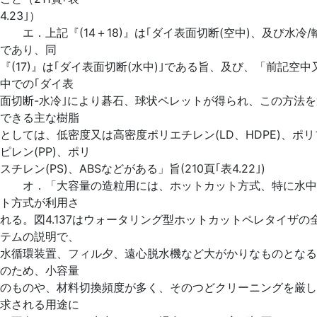
4.23｣）
エ．上記『(14＋18)』は｢ダイ表面切断(空中)、及び水冷/
であり、同
『(17)』は｢ダイ表面切断(水中)｣である旨、及び、「前記空中
中での｢ダイ表
面切断-水冷｣により碁石、球状ペレットが得られ、この方法
できる主な樹脂
としては、低密度又は高密度ポリエチレン(LD、HDPE)、ポ
ピレン(PP)、ポリ
スチレン(PS)、ABSなどがある」旨(210頁｢表4.22｣)
オ．「大容量の造粒用には、ホットカット方式、特に水中
ト方式が利用さ
れる。図4.137はウォータリング型ホットカットペレタイザの
テムの説明で、
水循環装置、フィル夕、遠心脱水機など大がかりなものとなる
のため、小容量
のものや、材料切換頻度が多く、そのつどクリーニングを厳し
求される用途に