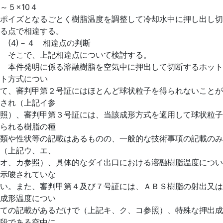
～５×10４
ポイズとなるごとく樹脂温度を調整して冷却水中に押し出し切
る点で相違する。
(4)－４ 相違点の判断
そこで、上記相違点について検討する。
本件発明に係る溶融樹脂を空気中に押出して切断するホット
ト方式につい
て、審判甲第２号証にはほとんど球状粒子を得られないことが
され（上記イ参
照）、審判甲第３号証には、当該成形方式を適用して球状粒子
られる樹脂の種
類や性状等の記載はあるものの、一般的な技術事項の記載のみ
（上記ウ、エ、
オ、カ参照）、具体的なダイ出口における溶融樹脂温度につい
示唆されていな
い。また、審判甲第４及び７号証には、ＡＢＳ樹脂の射出又は
成形温度につい
ての記載があるだけで（上記キ、ク、コ参照）、特殊な押出成
段である空中に