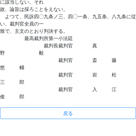
に該当しない。それ
故、論旨は採ろことをえない。
よつて、民訴四〇九条ノ三、四〇一条、九五条、八九条に従
い、裁判官全員の一
致で、主文のとおり判決する。
最高裁判所第一小法廷
裁判長裁判官 真
野 毅
裁判官 斎 藤
悠 輔
裁判官 岩 松
三 郎
裁判官 入 江
俊 郎
戻る