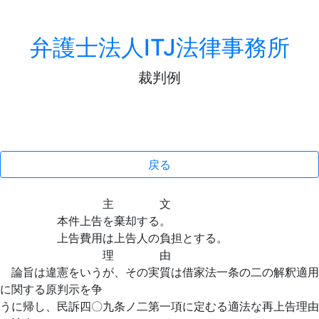
弁護士法人ITJ法律事務所
裁判例
戻る
主 文
本件上告を棄却する。
上告費用は上告人の負担とする。
理 由
論旨は違憲をいうが、その実質は借家法一条の二の解釈適用
に関する原判示を争
うに帰し、民訴四〇九条ノ二第一項に定むる適法な再上告理由