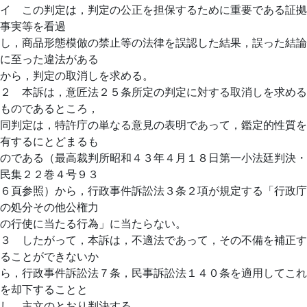
イ この判定は，判定の公正を担保するために重要である証拠
事実等を看過
し，商品形態模倣の禁止等の法律を誤認した結果，誤った結論
に至った違法がある
から，判定の取消しを求める。
２ 本訴は，意匠法２５条所定の判定に対する取消しを求める
ものであるところ，
同判定は，特許庁の単なる意見の表明であって，鑑定的性質を
有するにとどまるも
のである（最高裁判所昭和４３年４月１８日第一小法廷判決・
民集２２巻４号９３
６頁参照）から，行政事件訴訟法３条２項が規定する「行政庁
の処分その他公権力
の行使に当たる行為」に当たらない。
３ したがって，本訴は，不適法であって，その不備を補正す
ることができないか
ら，行政事件訴訟法７条，民事訴訟法１４０条を適用してこれ
を却下することと
し，主文のとおり判決する。