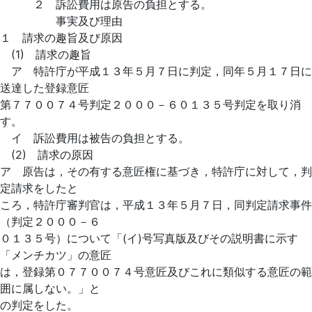
２ 訴訟費用は原告の負担とする。
事実及び理由
１ 請求の趣旨及び原因
(1) 請求の趣旨
ア 特許庁が平成１３年５月７日に判定，同年５月１７日に
送達した登録意匠
第７７００７４号判定２０００－６０１３５号判定を取り消
す。
イ 訴訟費用は被告の負担とする。
(2) 請求の原因
ア 原告は，その有する意匠権に基づき，特許庁に対して，判
定請求をしたと
ころ，特許庁審判官は，平成１３年５月７日，同判定請求事件
（判定２０００－６
０１３５号）について「(イ)号写真版及びその説明書に示す
「メンチカツ」の意匠
は，登録第０７７００７４号意匠及びこれに類似する意匠の範
囲に属しない。」と
の判定をした。