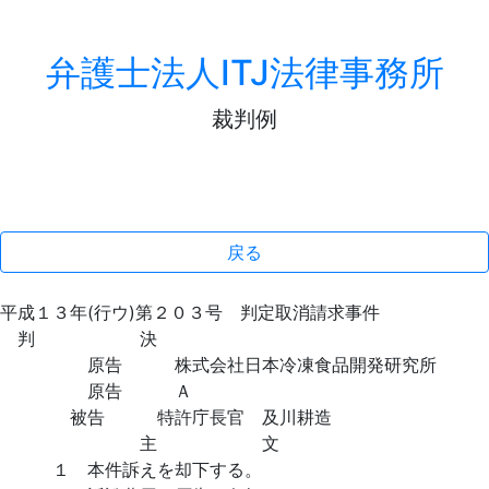
弁護士法人ITJ法律事務所
裁判例
戻る
平成１３年(行ウ)第２０３号 判定取消請求事件
判 決
原告 株式会社日本冷凍食品開発研究所
原告 Ａ
被告 特許庁長官 及川耕造
主 文
１ 本件訴えを却下する。