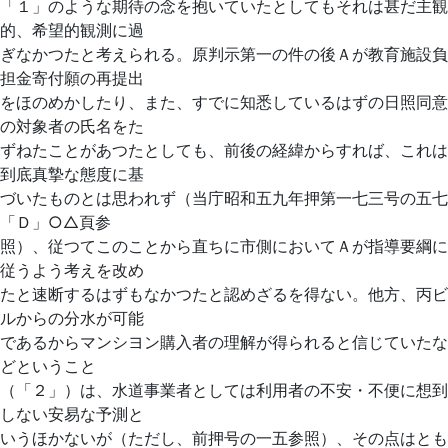
「１」のような期待の念を抱いていたとしてもそれは甚だ主観
的、希望的観測に過
ぎなかつたと考えられる。原判示第一の件の後Ａが教育施設負
担金寄付願の再提出
をほのめかしたり、また、すでに知悉しているはずの日照同意
の対象者の氏名をた
ずねたことがあつたとしても、前後の経緯からすれば、これは
到底真摯な態度に基
づいたものとは思われず（当庁昭和五九年押第一七三号の五七
「Ｄ」○△頁参
照）、従つてこのことから直ちに市側においてＡが指導要綱に
従うよう考えを改め
たと速断するはずもなかつたと認めざるを得ない。他方、丙ビ
ルからの分水が可能
であるからマンシヨン購入者の理解が得られると信じていたな
どということ
（「２」）は、水道事業者としては利用者の不安・不便に想到
しない安易な予測と
いうほかないが（ただし、前押号の一五参照）、その点はとも