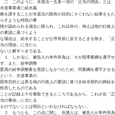
二 このように、水道法一五条一項の「正当の理由」とは、
水道事業者に給水義
務を課することが水道法の固有の目的にそぐわない結果をもた
らすような特段の事
情が認められる場合に限られ、これ以外の、例えば他の行政上
の要請に基づくよう
な場合は、給水することが公序良俗に反するときを除き、「正
当の理由」に当たら
ないと解すべきである。
１ しかるに、被告人の本件所為は、Ａが指導要綱を遵守せ
ず、また、紛争調整
委員の紛争調整案を受諾しなかつたため、同要綱を遵守させる
という、水道事業の
固有目的とは異る他の行政上の要請に基づき給水契約の締結を
拒否したものである
ことが記録上十分看取できるところであるから、これが右「正
当の事由」に当たる
ものでないことは明白といわなければならない。
２ もつとも、この点に関し、弁護人は、被告人が本件所為