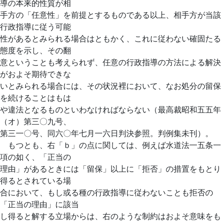
導の本来的性質が相
手方の「任意性」を前提とするものである以上、相手方が当該
行政指導に従う可能
性があるとみられる場合はともかく、これに従わない確固たる
態度を示し、その翻
意ということも考えられず、任意の行政指導の方法による解決
がおよそ期待できな
いとみられる場合には、その状況裡において、なお処分の留保
を続けることはもは
や違法となるものといわなければならない（最高裁昭和五五年
（オ）第三〇九号、
第三一〇号、同六〇年七月一六日判決参照。判例集未刊）。
もつとも、右「ｂ」の点に関しては、例えば水道法一五条一
項の如く、「正当の
理由」があるときには「留保」以上に「拒否」の措置をもとり
得るとされている場
合において、もし或る種の行政指導に従わないことも拒否の
「正当の理由」に該当
し得ると解する立場からは、右のような制約はおよそ意味をも