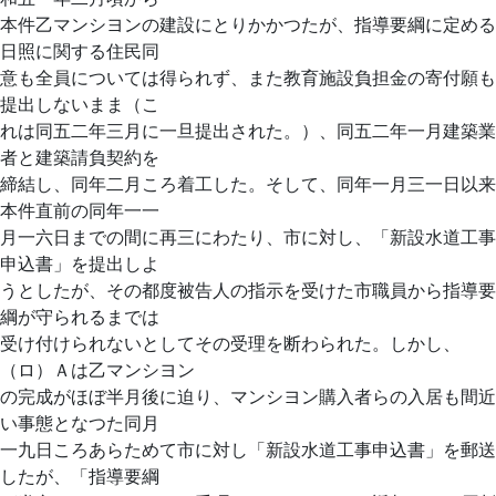
本件乙マンシヨンの建設にとりかかつたが、指導要綱に定める
日照に関する住民同
意も全員については得られず、また教育施設負担金の寄付願も
提出しないまま（こ
れは同五二年三月に一旦提出された。）、同五二年一月建築業
者と建築請負契約を
締結し、同年二月ころ着工した。そして、同年一月三一日以来
本件直前の同年一一
月一六日までの間に再三にわたり、市に対し、「新設水道工事
申込書」を提出しよ
うとしたが、その都度被告人の指示を受けた市職員から指導要
綱が守られるまでは
受け付けられないとしてその受理を断わられた。しかし、
（ロ）Ａは乙マンシヨン
の完成がほぼ半月後に迫り、マンシヨン購入者らの入居も間近
い事態となつた同月
一九日ころあらためて市に対し「新設水道工事申込書」を郵送
したが、「指導要綱