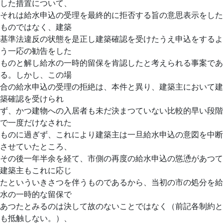
した措置について、
それは給水申込の受理を最終的に拒否する旨の意思表示をした
ものではなく、建築
基準法違反の状態を是正し建築確認を受けたうえ申込をするよ
う一応の勧告をした
ものと解し給水の一時的留保を肯認したと考えられる事案であ
る。しかし、この場
合の給水申込の受理の拒絶は、本件と異り、建築主において建
築確認を受けられ
ず、かつ建物への入居者も未だ決まつていない比較的早い段階
で一度だけなされた
ものに過ぎず、これにより建築主は一旦給水申込の意図を中断
させていたところ、
その後一年半余を経て、市側の再度の給水申込の慫慂があつて
建築主もこれに応じ
たといういきさつを伴うものであるから、当初の市の処分を給
水の一時的な留保で
あつたとみるのは決して故のないことではなく（前記各制約と
も抵触しない。）、