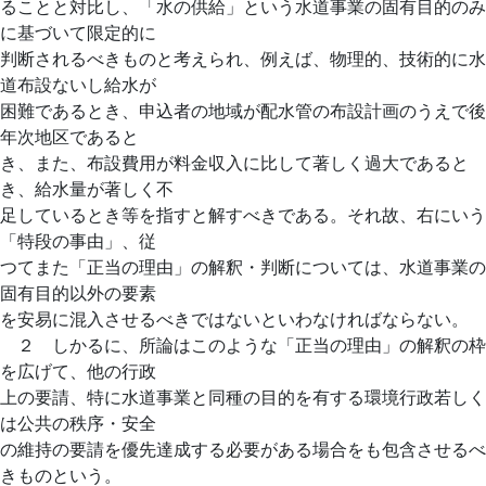
ることと対比し、「水の供給」という水道事業の固有目的のみ
に基づいて限定的に
判断されるべきものと考えられ、例えば、物理的、技術的に水
道布設ないし給水が
困難であるとき、申込者の地域が配水管の布設計画のうえで後
年次地区であると
き、また、布設費用が料金収入に比して著しく過大であると
き、給水量が著しく不
足しているとき等を指すと解すべきである。それ故、右にいう
「特段の事由」、従
つてまた「正当の理由」の解釈・判断については、水道事業の
固有目的以外の要素
を安易に混入させるべきではないといわなければならない。
２ しかるに、所論はこのような「正当の理由」の解釈の枠
を広げて、他の行政
上の要請、特に水道事業と同種の目的を有する環境行政若しく
は公共の秩序・安全
の維持の要請を優先達成する必要がある場合をも包含させるべ
きものという。