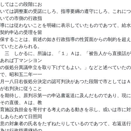
してはこの段階にお
いては調整案の受諾にしろ、指導要綱の遵守にしろ、これにつ
いての市側の行政指
導には従わないことを明確に表示していたものであつて、給水
契約申込の受理を留
保することは、前述の如き行政指導の性質面からの制約を超え
ていたとみられる。
三 しかるに、所論は、「１」Ａは、「被告人から直接話が
あれば丁マンシヨン
の仮処分異議申立を取り下げてもよい。」などと述べていたの
で、昭和五二年一一
月一八日右仮処分決定の認可判決があつた段階で市としてはＡ
が右判決に従うこと
を期待し、原判示第一の申込書返送に及んだものであり、現に
その直後、Ａは、教
育施設負担金を寄付する考えのある動きを示し、或いは市に対
しあらためて日照同
意の対象者の氏名をたずねたりしているのであつて、右返送行
為は行政指導継続の