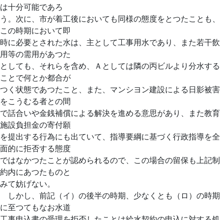
は十分可能であろ
う。次に、市が着工後においても同様の態度をとつたことも、
この時期において即
時に必要とされた水は、主として工事用水であり、また若干飲
用等の需用があつた
としても、それらを含め、Ａとしては隣の丙ビルより分水する
ことで何とか都合が
つく状態であつたこと、また、マンシヨン建設による日影被害
をこうむる者との間
で話合いや金銭補償による解決を進める意思があり、また教育
施設負担金の寄付願
を提出する行為にも出ていて、指導要綱に基づく行政指導を全
面的に拒否する態度
ではなかつたことが認められるので、この場合の留保も上記制
約内にあつたものと
みて妨げない。
しかし、前記（イ）の後半の時期、少なくとも（ロ）の時期
に至つてもなお水道
工事申込書の受理を拒否したことは給水契約の申込に対する処