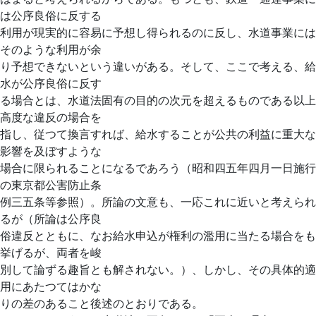
は公序良俗に反する
利用が現実的に容易に予想し得られるのに反し、水道事業には
そのような利用が余
り予想できないという違いがある。そして、ここで考える、給
水が公序良俗に反す
る場合とは、水道法固有の目的の次元を超えるものである以上
高度な違反の場合を
指し、従つて換言すれば、給水することが公共の利益に重大な
影響を及ぼすような
場合に限られることになるであろう（昭和四五年四月一日施行
の東京都公害防止条
例三五条等参照）。所論の文意も、一応これに近いと考えられ
るが（所論は公序良
俗違反とともに、なお給水申込が権利の濫用に当たる場合をも
挙げるが、両者を峻
別して論ずる趣旨とも解されない。）、しかし、その具体的適
用にあたつてはかな
りの差のあること後述のとおりである。