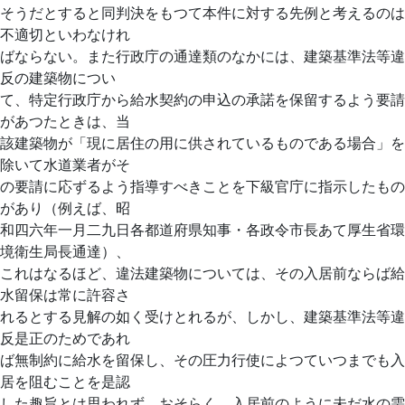
そうだとすると同判決をもつて本件に対する先例と考えるのは
不適切といわなけれ
ばならない。また行政庁の通達類のなかには、建築基準法等違
反の建築物につい
て、特定行政庁から給水契約の申込の承諾を保留するよう要請
があつたときは、当
該建築物が「現に居住の用に供されているものである場合」を
除いて水道業者がそ
の要請に応ずるよう指導すべきことを下級官庁に指示したもの
があり（例えば、昭
和四六年一月二九日各都道府県知事・各政令市長あて厚生省環
境衛生局長通達）、
これはなるほど、違法建築物については、その入居前ならば給
水留保は常に許容さ
れるとする見解の如く受けとれるが、しかし、建築基準法等違
反是正のためであれ
ば無制約に給水を留保し、その圧力行使によつていつまでも入
居を阻むことを是認
した趣旨とは思われず、おそらく、入居前のように未だ水の需