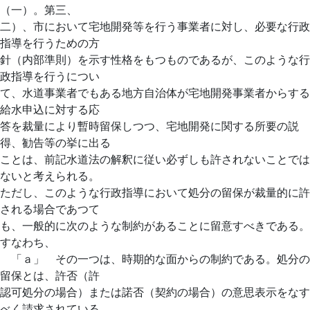
（一）。第三、
二）、市において宅地開発等を行う事業者に対し、必要な行政
指導を行うための方
針（内部準則）を示す性格をもつものであるが、このような行
政指導を行うについ
て、水道事業者でもある地方自治体が宅地開発事業者からする
給水申込に対する応
答を裁量により暫時留保しつつ、宅地開発に関する所要の説
得、勧告等の挙に出る
ことは、前記水道法の解釈に従い必ずしも許されないことでは
ないと考えられる。
ただし、このような行政指導において処分の留保が裁量的に許
される場合であつて
も、一般的に次のような制約があることに留意すべきである。
すなわち、
「ａ」 その一つは、時期的な面からの制約である。処分の
留保とは、許否（許
認可処分の場合）または諾否（契約の場合）の意思表示をなす
べく請求されている