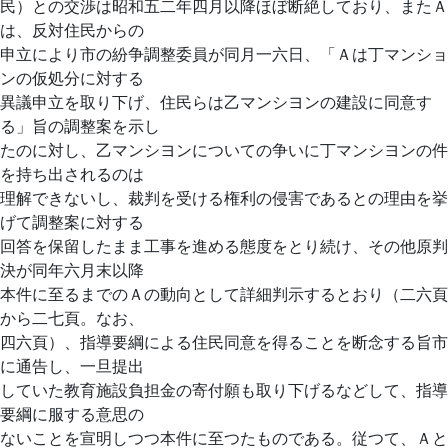
民）との交渉は昭和五二年四月以降ほぼ断絶しており、またＡ
は、反対住民からの
申立により市の紛争調整委員が同月一六日、「Ａは丁マンショ
ンの仮処分に対する
異議申立を取り下げ、住民らは乙マンシヨンの建設に同意す
る」旨の調整案を示し
たのに対し、乙マンシヨンについての争いに丁マンシヨンの件
を持ち出されるのは
理解できないし、裁判を受ける権利の侵害であるとの理由を挙
げて調整案に対する
回答を保留したまま工事を進める態度をとり続け、その他原判
決が同年六月末以降
本件に至るまでのＡの動向として詳細判示するとおり（二六頁
から二七頁。なお、
四六頁）、指導要綱による住民同意を得ることを断念する旨市
に通告し、一旦提出
していた教育施設負担金の寄付願も取り下げるなどして、指導
要綱に服する意思の
ないことを宣明しつつ本件に至つたものである。従つて、Ａと