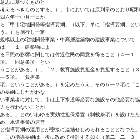
意思に基づくものと
考えるべきものとする。）、市においては原判示のとおり昭和
四六年一〇月一日か
ら「甲市宅地開発等指導要綱」（以下、単に「指導要綱」とい
う。）を施行し一定
規模以上の宅地開発事業・中高層建築物の建設事業について
は、「１」建築物によ
る日照の影響に関しては付近住民の同意を得ること（４―１
項。「同意条項」とい
うことがある。）、「２」教育施設負担金を負担すること（３
―５項。「負担条
項」ということがある。）を定めたうえ、その５―２項に「こ
の要綱にしたがわな
い事業者に対して、市は上下水道等必要な施設その他必要な協
力を行わないことが
ある。」とのいわゆる実効性担保措置（制裁条項）を設けたた
め、水道事業の運営
と指導要綱の運用とが密接に連結せしめられることとなつた。
この指導要綱は、後に改めて検討する如く（第二、二、３、