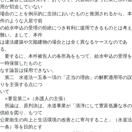
用が切迫していない
場合のことを例示的に念頭においたものと推測されるから、本
件のような入居寸前
の給水申込の受理の拒絶につき有利に援用できるものとは考え
難い。まして、本件
は違法建築や欠陥建物の場合とは全く異なるケースなのであ
る。
要するに、本件被告人の各所為をもつて、給水申込の受理を
一時保留したものと
なす論旨は採用できない。
第二 水道法一五条一項の「正当の理由」の解釈適用等の誤
りを主張する点につ
いて
<要旨第二>（弁護人の主張）
所論は、原判決は、水道事業が「清浄にして豊富低廉な水の
供給を図り、もつて
公衆衛生の向上と生活環境の改善とに寄与すること」（水道法
一条）等を目的とす