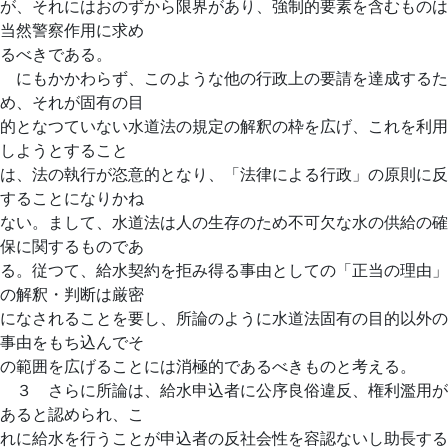
が、それにはおのずから限界があり、強制的要素を含むものは
当然警察作用に求め
るべきである。
にもかかわらず、このような他の行政上の要請を達成するた
め、それが固有の目
的となつていない水道法の規定の解釈の枠を広げ、これを利用
しようとすること
は、法の執行が恣意的となり、「法律による行政」の原則に反
することになりかね
ない。まして、水道法は人の生存のため不可欠な水の供給の確
保に関するものであ
る。従つて、給水契約を拒み得る事由としての「正当の理由」
の解釈・判断は厳密
になされることを要し、所論のように水道法固有の目的以外の
事由をもち込んでそ
の範囲を広げることには消極的であるべきものと考える。
３ さらに所論は、給水申込者に公序良俗違反、権利濫用が
あると認められ、こ
れに給水を行うことが申込者の反社会性を容認ないし助長する