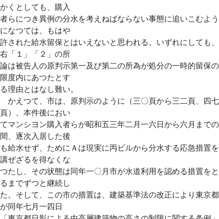
かくとしても、購入
者らにつき異例の分水を考えねばならない事態に追いこむよう
になつては、もはや
許された給水留保とはいえないと思われる。いずれにしても、
右「１」「２」の所
論は被告人の原判示第一及び第二の所為が処分の一時的留保の
限度内にあつたとす
る理由とはなし難い。
かえつて、市は、原判示のように（三〇頁から三二頁、四七
頁）、本件後におい
てマンシヨン購入者らが昭和五三年二月一六日から六月までの
間、逐次入居した後
も給水せず、ためにＡは現実に丙ビルから分水する応急措置を
講ぜざるを得なくな
つたし、その状態は同年一〇月市が水道利用を認める措置をと
るまでずつと継続し
た。そして、この市の措置は、建築基準法の改正により東京都
が同年七月一四日
「東京都日影による中高層建築物の高さの制限に関する条例」