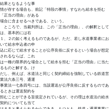
結果となるような事
情が存する場合も、前記「特段の事情」すなわち給水を拒む
「正当の理由」がある
場合に含ませるべきである、という。
ところで、当裁判所は、この「正当の理由」、の解釈として
は、基本的には右
１、２の如く考えるものであるが、ただ、若し水道事業者にお
いて給水申込者の申
込に応じて給水することが公序良俗に反するという場合が想定
されるならば、これ
は一種の限界的な場合として給水を拒む「正当の理由」に当た
るものと解する。け
だし、例えば、水道法と同じく契約締結を強制している鉄道営
業法六条三号、通運
事業法一七条四号には、当該運送が公序良俗に反するものであ
るときは運送契約を
拒むことができる旨規定されているが、その理は水道法の給水
契約についても当て
はまると考えられるからである。もつとも、鉄道・通運事業に