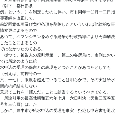
（以下「都日影条
例」という。）を制定したのに伴い、市も同年一〇月一二日指
導要綱を改正して、
前記同意条項及び負担条項を削除したといういわば他律的な事
情変更によるもので
あつて、乙マンシヨンをめぐる紛争が行政指導により円満解決
したことによるもの
ではなかつたのてある。
従つて、被告人の原判示第一、第二の各所為は、市側におい
ては所論のように給
水申込の受理の保留との表現をとつたことがあつたとしても
（例えば、前押号の一
六、一七）、限度を超えていることは明らかで、その実は給水
契約の締結をしない
意思でこれを「拒んだ」ことに該当するというべきである。
所論引用の最高裁昭和五六年七月一六日判決（民集三五巻五
号九三〇頁）は、た
しかに、豊中市が給水申込の受理を事実上拒絶し申込書を返戻