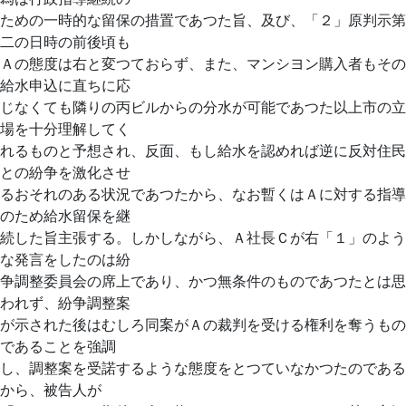
ための一時的な留保の措置であつた旨、及び、「２」原判示第
二の日時の前後頃も
Ａの態度は右と変つておらず、また、マンシヨン購入者もその
給水申込に直ちに応
じなくても隣りの丙ビルからの分水が可能であつた以上市の立
場を十分理解してく
れるものと予想され、反面、もし給水を認めれば逆に反対住民
との紛争を激化させ
るおそれのある状況であつたから、なお暫くはＡに対する指導
のため給水留保を継
続した旨主張する。しかしながら、Ａ社長Ｃが右「１」のよう
な発言をしたのは紛
争調整委員会の席上であり、かつ無条件のものであつたとは思
われず、紛争調整案
が示された後はむしろ同案がＡの裁判を受ける権利を奪うもの
であることを強調
し、調整案を受諾するような態度をとつていなかつたのである
から、被告人が