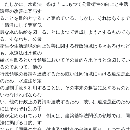
たしかに、水道法一条は「……もつて公衆衛生の向上と生活
環境の改善に寄与す
ることを目的とする」と定めている。しかし、それはあくまで
「清浄にして豊富低
廉な水の供給を図」ることによつて達成しようとするものであ
る。すなわち、公衆
衛生や生活環境の向上改善に関する行政領域は多々あるけれど
も、水道法は水道の
給水を図るという領域においてその目的を果そうと企図してい
るのであつて、他の
行政領域の要請を達成するため或いは同領域における違法是正
のため、水道法所定
の強制手段を利用することは、その本来の趣旨に反するものと
いわなければならな
い。他の行政上の要請を達成するため、或いは違法是正のため
にはそれぞれ別の手
段が定められており、例えば、建築基準法関係の領域では、同
法に掲げる目的、す
なわち「国民の生命、健康及び財産の保護を図り、もつて公共