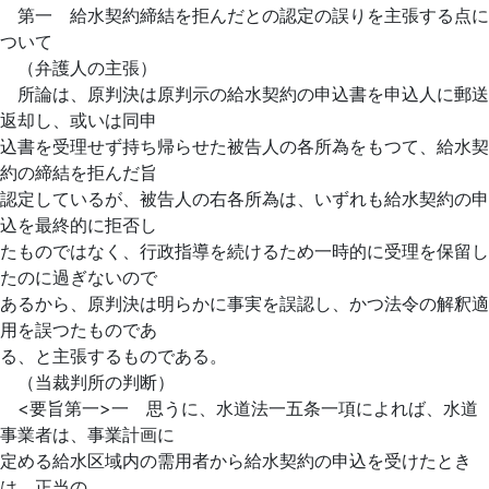
第一 給水契約締結を拒んだとの認定の誤りを主張する点に
ついて
（弁護人の主張）
所論は、原判決は原判示の給水契約の申込書を申込人に郵送
返却し、或いは同申
込書を受理せず持ち帰らせた被告人の各所為をもつて、給水契
約の締結を拒んだ旨
認定しているが、被告人の右各所為は、いずれも給水契約の申
込を最終的に拒否し
たものではなく、行政指導を続けるため一時的に受理を保留し
たのに過ぎないので
あるから、原判決は明らかに事実を誤認し、かつ法令の解釈適
用を誤つたものであ
る、と主張するものである。
（当裁判所の判断）
<要旨第一>一 思うに、水道法一五条一項によれば、水道
事業者は、事業計画に
定める給水区域内の需用者から給水契約
の申込を受けたとき
は、正当の