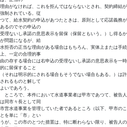
理由がなければ、これを拒んではならないとされ、契約締結が
強制されている。従
つて、給水契約の申込があつたときは、原則として応諾義務が
あるのでその申込の
受理ないし承諾の意思表示を留保（保留ともいう。）し得るか
が問題になるが、給
水拒否の正当な理由がある場合はもちろん、実体上または手続
上、一定の合理的事
由の存する場合には右申込の受理ないし承諾の意思表示を一時
的に留保すること
（それは明示的にされる場合もそうでない場合もある。）は許
されるものと解して
よいであろう。
ところで、本件において水道事業者は甲市であつて、被告人
は同市々長として同
市営水道事業を管理していた者であるところ（以下、甲市のこ
とを単に「市」とい
うが、この市のとつた措置は、特に断わらない限り、被告人の