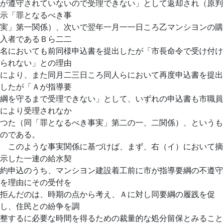
が遵守されていないので受理できない」として返却され（原判
示「罪となるべき事
実」第一関係）、次いで翌年一月一一日ころ乙マンシヨンの購
入者であるＢら二二
名においても前同様申込書を提出したが「市長命令で受け付け
られない」との理由
により、また同月二三日ころ同人らにおいて再度申込書を提出
したが「Ａが指導要
綱を守るまで受理できない」として、いずれの申込書も市職員
により受理されなか
つた（同「罪となるべき事実」第二の一、二関係）、というも
のである。
このような事実関係に基づけば、まず、右（イ）において摘
示した一連の給水契
約申込のうち、マンシヨン建設着工前に市が指導要綱の不遵守
を理由にその受付を
拒んだのは、時期の点から考え、Ａに対し同要綱の履践を促
し、住民との紛争を調
整するに必要な時間を得るための裁量的な処分留保とみること