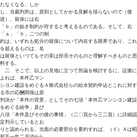
たなくなる。しか
し、当裁判所は、原則としてかかる見解を採らないので（後
述）、留保には右
「ｂ」の如き制約が存すると考えるものである。そして、右
「ａ」「ｂ」二つの制
約は、いずれも処分の留保について内在する限界であり、これ
を超えるものは、名
は留保といつてもその実は拒否そのものと理解すべきものと思
料する。
二 そこで、以上の見地に立つて所論を検討するに、証拠に
よれば、本件乙マン
シヨン建設をめぐるＡ株式会社らの給水契約申込とこれに対す
る市の応酬関係は原
判決が「本件の背景」としてその七項「本件乙マンシヨン建設
をめぐる紛争」及び
八項「本件及びその後の事情」（二〇頁から三二頁）に詳細認
定判示しているとお
りと認められる。当面の必要部分を要約すれば、（イ）Ａは昭
和五一年二月頃から