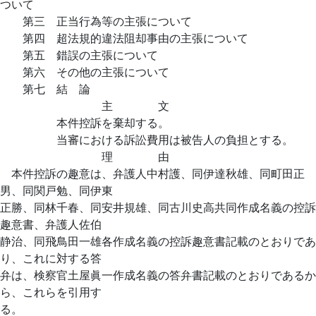
ついて
第三 正当行為等の主張について
第四 超法規的違法阻却事由の主張について
第五 錯誤の主張について
第六 その他の主張について
第七 結 論
主 文
本件控訴を棄却する。
当審における訴訟費用は被告人の負担とする。
理 由
本件控訴の趣意は、弁護人中村護、同伊達秋雄、同町田正
男、同関戸勉、同伊東
正勝、同林千春、同安井規雄、同古川史高共同作成名義の控訴
趣意書、弁護人佐伯
静治、同飛鳥田一雄各作成名義の控訴趣意書記載のとおりであ
り、これに対する答
弁は、検察官土屋眞一作成名義の答弁書記載のとおりであるか
ら、これらを引用す
る。