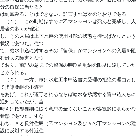
分の留保に当たると
は到底みることはできない。詳言すれば次のとおりである。
（１） この時期はすでに乙マンシヨンは殆んど完成し、入
居者の多くが確定
し、その入居は上下水道の使用可能の状態を待つばかりという
状況であつた。従つ
て、給水申込に対するその「留保」がマンシヨンヘの入居を阻
む最大の障害となつ
ており、前記の意味での留保の時期的制約の限度に達していた
とみられる。
（２） 一方、市は水道工事申込書の受理の拒絶の理由とし
て指導要綱の不遵守
をあげ、これが遵守されるならば給水を承認する旨申込人らに
通知していたが、当
時Ａは指導要綱に従う意思の全くないことが客観的に明らかな
状態であつた。すな
わち、Ａと反対住民（乙マンシヨン及びＡの丁マンシヨンの建
設に反対する付近住