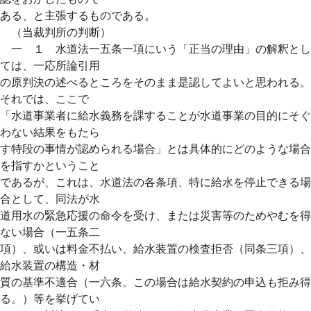
ある、と主張するものである。
（当裁判所の判断）
一 １ 水道法一五条一項にいう「正当の理由」の解釈とし
ては、一応所論引用
の原判決の述べるところをそのまま是認してよいと思われる。
それでは、ここで
「水道事業者に給水義務を課することが水道事業の目的にそぐ
わない結果をもたら
す特段の事情が認められる場合」とは具体的にどのような場合
を指すかということ
であるが、これは、水道法の各条項、特に給水を停止できる場
合として、同法が水
道用水の緊急応援の命令を受け、または災害等のためやむを得
ない場合（一五条二
項）、或いは料金不払い、給水装置の検査拒否（同条三項）、
給水装置の構造・材
質の基準不適合（一六条。この場合は給水契約の申込も拒み得
る。）等を挙げてい