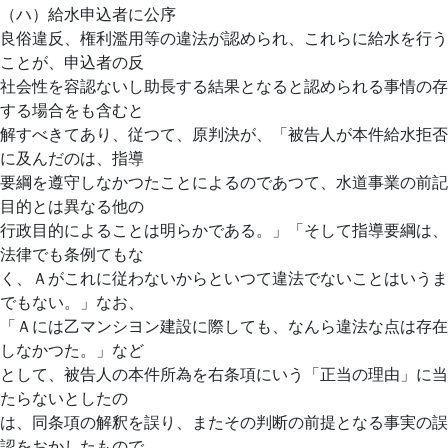
（ハ）給水申込者に公序
良俗違反、権利濫用等の違法が認められ、これらに給水を行う
ことが、申込者の反
社会性を容認ないし助長する結果となると認められる事情の存
する場合をも含むと
解すべきてあり、従つて、原判決が、「被告人が本件給水拒否
に及んだのは、指導
要綱を遵守しなかつたことによるのであつて、水道事業の前記
目的とは異なる他の
行政目的によることは明らかである。」「そして指導要綱は、
法律でも条例てもな
く、Ａがこれに従わないからといつて違法でないことはいうま
でもない。」なお、
「Ａには乙マンシヨン建設に際しても、なんら違法な点は存在
しなかつた。」など
として、被告人の本件所為を右条項にいう「正当の理由」に当
たらないとしたの
は、同条項の解釈を誤り、またその判断の前提となる事実の誤
認をおかしたもので