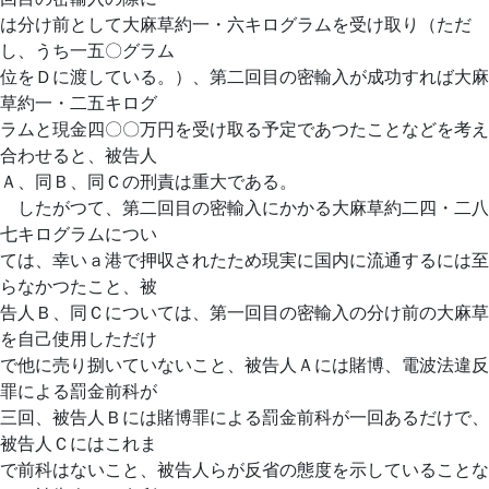
は分け前として大麻草約一・六キログラムを受け取り（ただ
し、うち一五〇グラム
位をＤに渡している。）、第二回目の密輸入が成功すれば大麻
草約一・二五キログ
ラムと現金四〇〇万円を受け取る予定であつたことなどを考え
合わせると、被告人
Ａ、同Ｂ、同Ｃの刑責は重大である。
したがつて、第二回目の密輸入にかかる大麻草約二四・二八
七キログラムについ
ては、幸いａ港で押収されたため現実に国内に流通するには至
らなかつたこと、被
告人Ｂ、同Ｃについては、第一回目の密輸入の分け前の大麻草
を自己使用しただけ
で他に売り捌いていないこと、被告人Ａには賭博、電波法違反
罪による罰金前科が
三回、被告人Ｂには賭博罪による罰金前科が一回あるだけで、
被告人Ｃにはこれま
で前科はないこと、被告人らが反省の態度を示していることな