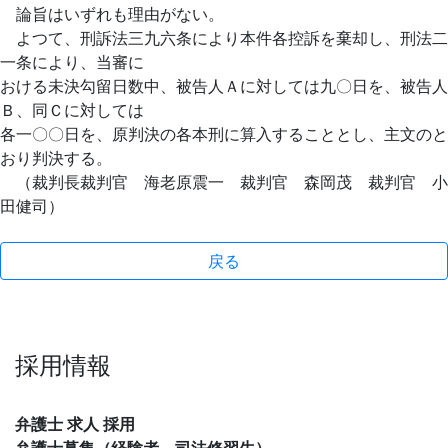
論旨はいずれも理由がない。
よつて、刑訴法三九六条により本件各控訴を棄却し、刑法二
一条により、当審に
おける未決勾留日数中、被告人Ａに対しては九〇日を、被告人
Ｂ、同Ｃに対しては
各一〇〇日を、原判決の各本刑に算入することとし、主文のと
おり判決する。
（裁判長裁判官 海老原震一 裁判官 森岡茂 裁判官 小
田健司）
戻る
採用情報
弁護士 求人 採用