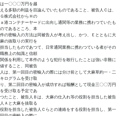
は一〇〇〇万円を越
える多額の利益を目論んでいたものであること、被告人Ｃは、
Ｇ株式会社からＨの
ａ港コンテナーヤードに出向し通関等の業務に携わつていたも
のであるところ、本
件の密輸入の方法は同被告人が考え出し、かつ、Ｅとともに大
麻の抜取りの実行を
担当したものであつて、日常通関業務に携わつている者がその
職務上の知識と信頼
関係を利用して本件のような犯行を敢行したことは強い非難に
値すること、同被告
人は、第一回目の密輸入の際には分け前として大麻草約一・二
キログラムを受け取
り、第二回目の密輸入が成功すれば報酬として現金三〇〇万円
を受け取る予定であ
つたこと、被告人Ｂは、大麻の仕入れ等の役割を担当した被告
人Ａと大麻を抜取る
役割を担当した被告人Ｃらとの連絡をする役割を担当し、第一
回目の密輸入の際に