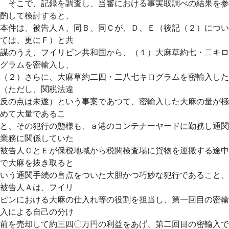
そこで、記録を調査し、当審における事実取調べの結果を参
酌して検討すると、
本件は、被告人Ａ、同Ｂ、同Ｃが、Ｄ、Ｅ（後記（２）につい
ては、更にＦ）と共
謀のうえ、フイリピン共和国から、（１）大麻草約七・二キロ
グラムを密輸入し、
（２）さらに、大麻草約二四・二八七キログラムを密輸入した
（ただし、関税法違
反の点は未遂）という事案であつて、密輸入した大麻の量が極
めて大量であるこ
と、その犯行の態様も、ａ港のコンテナーヤードに勤務し通関
業務に関係していた
被告人ＣとＥが保税地域から税関検査場に貨物を運搬する途中
で大麻を抜き取ると
いう通関手続の盲点をついた大胆かつ巧妙な犯行であること、
被告人Ａは、フイリ
ピンにおける大麻の仕入れ等の役割を担当し、第一回目の密輸
入による自己の分け
前を売却して約三四〇万円の利益をあげ、第二回目の密輸入で