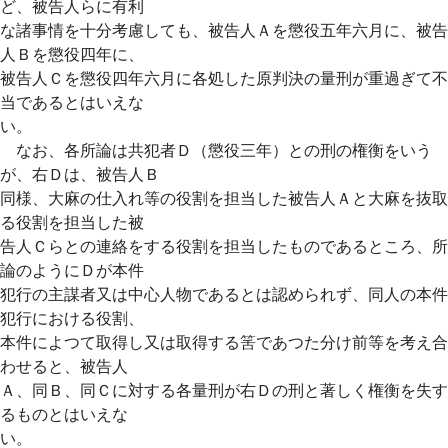
ど、被告人らに有利
な諸事情を十分考慮しても、被告人Ａを懲役五年六月に、被告
人Ｂを懲役四年に、
被告人Ｃを懲役四年六月に各処した原判決の量刑が重過ぎて不
当であるとはいえな
い。
なお、各所論は共犯者Ｄ（懲役三年）との刑の権衡をいう
が、右Ｄは、被告人Ｂ
同様、大麻の仕入れ等の役割を担当した被告人Ａと大麻を抜取
る役割を担当した被
告人Ｃらとの連絡をする役割を担当したものであるところ、所
論のようにＤが本件
犯行の主謀者又は中心人物であるとは認められず、同人の本件
犯行における役割、
本件によつて取得し又は取得する筈であつた分け前等を考え合
わせると、被告人
Ａ、同Ｂ、同Ｃに対する各量刑が右Ｄの刑と著しく権衡を失す
るものとはいえな
い。