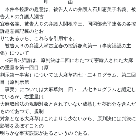
理 由
本件各控訴の趣意は、被告人Ａの弁護人石川恵美子名義、被
告人Ｂの弁護人瀬古
宜春名義、被告人Ｃの弁護人関根幸三、同岡部光平連名の各控
訴趣意書記載のとお
りであるから、これらを引用する。
被告人Ｂの弁護人瀬古宜春の控訴趣意第一（事実誤認の主
張）について
<要旨>所論は、原判決は二回にわたつて密輸入された大麻
の重量を第一回目（原
判示第一事実）については大麻草
約七・二キログラム、第二回
目（原判示第
二事実）については大麻草約二四・二八七キログラムと認定し
ているが、右重量は
大麻取締法の規制対象とされていない成熟した茎部分を含んだ
ものであつて、規制
対象となる大麻草はこれよりも少ないから、原判決には判決に
影響を及ぼすことの
明らかな事実誤認があるというのである。