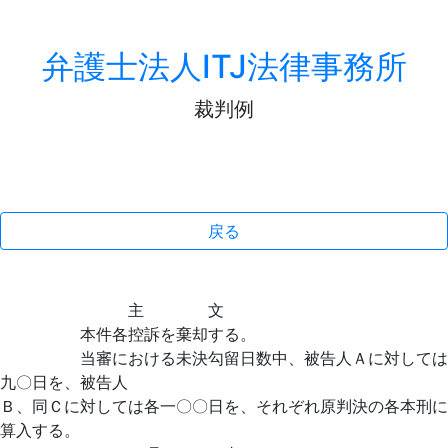
弁護士法人ITJ法律事務所
裁判例
戻る
主 文
本件各控訴を棄却する。
当審における未決勾留日数中、被告人Ａに対しては
九〇日を、被告人
Ｂ、同Ｃに対しては各一〇〇日を、それぞれ原判決の各本刑に
算入する。