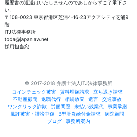
履歴書の返送はいたしませんのであしからずご了承下さ
い。
〒108-0023 東京都港区芝浦4-16-23アクアシティ芝浦9
階
ITJ法律事務所
toda@japanlaw.net
採用担当宛
© 2017-2018 弁護士法人ITJ法律事務所
コインチェック被害
賃料増額請求
立ち退き請求
不動産顧問
退職代行
相続放棄
遺言
交通事故
ワンクリック詐欺
労働問題
未払い残業代
事業承継
風評被害・誹謗中傷
B型肝炎給付金請求
病院顧問
ブログ
事務所案内