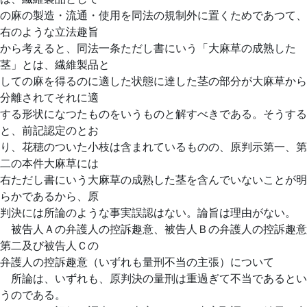
の麻の製造・流通・使用を同法の規制外に置くためであつて、
右のような立法趣旨
から考えると、同法一条ただし書にいう「大麻草の成熟した
茎」とは、繊維製品と
しての麻を得るのに適した状態に達した茎の部分が大麻草から
分離されてそれに適
する形状になつたものをいうものと解すべきである。そうする
と、前記認定のとお
り、花穂のついた小枝は含まれているものの、原判示第一、第
二の本件大麻草には
右ただし書にいう大麻草の成熟した茎を含んでいないことが明
らかであるから、原
判決には所論のような事実誤認はない。論旨は理由がない。
被告人Ａの弁護人の控訴趣意、被告人Ｂの弁護人の控訴趣意
第二及び被告人Ｃの
弁護人の控訴趣意（いずれも量刑不当の主張）について
所論は、いずれも、原判決の量刑は重過ぎて不当であるとい
うのである。