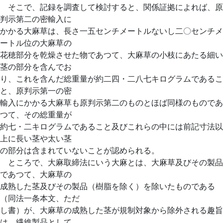
そこで、記録を調査して検討すると、関係証拠によれば、原
判示第二の密輸入に
かかる大麻草は、長さ一五センチメートルないし二〇センチメ
ートル位の大麻草の
花穂部分を乾燥させた物であつて、大麻草の小枝にあたる細い
茎の部分を含んでお
り、これを含んだ総重量が約二四・二八七キログラムであるこ
と、原判示第一の密
輸入にかかる大麻草も原判示第二のものとほば同様のものであ
つて、その総重量が
約七・二キログラムであること及びこれらの中には前記寸法以
上に長い茎や太い茎
の部分は含まれていないことが認められる。
ところで、大麻取締法にいう大麻とは、大麻草及びその製品
であつて、大麻草の
成熟した茎及びその製品（樹脂を除く）を除いたものである
（同法一条本文、ただ
し書）が、大麻草の成熟した茎が規制対象から除外される趣旨
は、繊維製品として