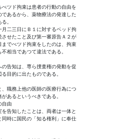
べツド拘束は患者の行動の自由を
のであるから、薬物療法の発達した
ある。
月二三日にＢ１に対するベッド拘
続させたこと及び第一審原告Ａ２が
日までべツド拘束をしたのは、拘束
も不相当であつて違法である。
の告知は、専ら捜査権の発動を促
図る目的に出たものである。
、職務上他の医師の医療行為につ
務があるというべきである。
の自由
を告知したことは、両者は一体と
と同時に国民の「知る権利」に奉仕
。