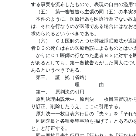
する事実を流布したもので、表現の自由の濫用
（五） 第一審被告ら主張の同（五）の事実
本件のように、医療行為を医療行為でない故意
は、それを行なうのが医師である場合にはなお
求められるというべきである。
（六） Ｃ１医師のとつた持続睡眠療法が過誤
者Ｂ３の死亡は右の医療過誤によるものとはい
かりにＣ１医師の行なつた患者Ｂ３に対する医
があるとしても、第一審被告らがした同人につ
あるというべきである。
第三、 証 拠（省略）
理 由
第一、 原判決の引用
原判決理由説示中、原判決一一枚目表冒頭から
り訂正、削除したうえ、ここに引用する。
原判決一一枚目表六行目の「夫々」を「それぞ
「同病院長と各種要望事項を掲げて」とあるの
と」と訂正する。
同一四枚目表九行目の「行われ」を「行なわれ