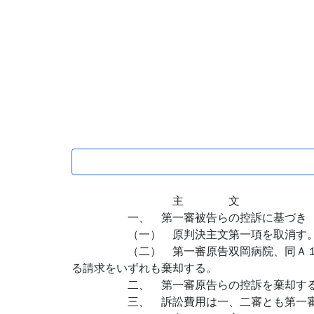
主 文
一、 第一審被告らの控訴に基づき
（一） 原判決主文第一項を取消す
（二） 第一審原告双岡病院、同Ａ１、
る請求をいずれも棄却する。
二、 第一審原告らの控訴を棄却す
三、 訴訟費用は一、二審とも第一審原