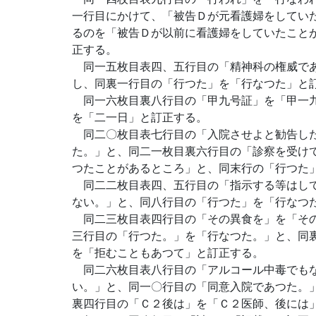
一行目にかけて、「被告Ｄが元看護婦をしてい
るのを「被告Ｄが以前に看護婦をしていたこと
正する。
同一五枚目表四、五行目の「精神科の権威であ
し、同裏一行目の「行つた」を「行なつた」と
同一六枚目裏八行目の「甲九号証」を「甲一九
を「二一日」と訂正する。
同二〇枚目表七行目の「入院させよと勧告した
た。」と、同二一枚目裏六行目の「診察を受け
つたことがあるところ」と、同末行の「行つた
同二二枚目表四、五行目の「指示する等はして
ない。」と、同八行目の「行つた」を「行なつ
同二三枚目表四行目の「その異食を」を「その
三行目の「行つた。」を「行なつた。」と、同
を「拒むこともあつて」と訂正する。
同二六枚目表八行目の「アルコール中毒でもな
い。」と、同一〇行目の「同意入院であつた。
裏四行目の「Ｃ２後は」を「Ｃ２医師、後には