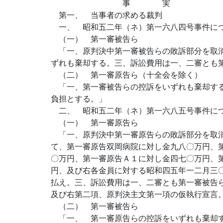
事 実
第一、 当事者の求める裁判
一、 昭和五二年（ネ）第一六八四号事件に
（一） 第一審被告ら
「一、原判決中第一審被告らの敗訴部分を取消
ずれも棄却する。三、訴訟費用は一、二審とも
（二） 第一審原告ら（十全会を除く）
「一、第一審被告らの控訴をいずれも棄却する
負担とする。」
二、 昭和五二年（ネ）第一六八五号事件に
（一） 第一審原告ら
「一、原判決中第一審原告らの敗訴部分を取消
て、第一審原告双岡病院に対し金九八〇万円、
〇万円、第一審原告Ａ１に対し金四七〇万円、
円、及び右各金員に対する昭和四五年一二月三
払え。三、訴訟費用は一、二審とも第一審被告
及び右第二項、原判決主文第一項の仮執行宣言
（二） 第一審被告ら
「一、 第一審原告らの控訴をいずれも棄却す