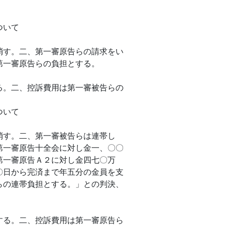
ついて
す。二、第一審原告らの請求をい
第一審原告らの負担とする。
。二、控訴費用は第一審被告らの
ついて
す。二、第一審被告らは連帯し
第一審原告十全会に対し金一、〇〇
第一審原告Ａ２に対し金四七〇万
〇日から完済まで年五分の金員を支
らの連帯負担とする。」との判決、
。
る。二、控訴費用は第一審原告ら