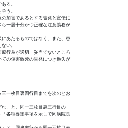
である。
を争う。
の加害であるとする告発と宣伝に
さら一層十分かつ正確な注意義務が
にあたるものではなく、また、患
えない。
療行為が適切、妥当でないところ
いての傷害致死の告発につき過失が
三一枚目裏四行目までを次のとお
れ」と、同一三枚目裏三行目の
を「各種要望事項を示しで同病院長
」と、同裏末行から同一五枚目表