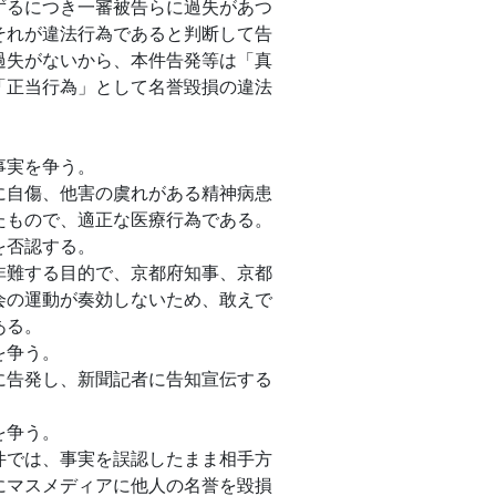
るにつき一審被告らに過失があつ
それが違法行為であると判断して告
過失がないから、本件告発等は「真
「正当行為」として名誉毀損の違法
事実を争う。
自傷、他害の虞れがある精神病患
たもので、適正な医療行為である。
を否認する。
難する目的で、京都府知事、京都
会の運動が奏効しないため、敢えで
ある。
を争う。
告発し、新聞記者に告知宣伝する
を争う。
では、事実を誤認したまま相手方
にマスメディアに他人の名誉を毀損