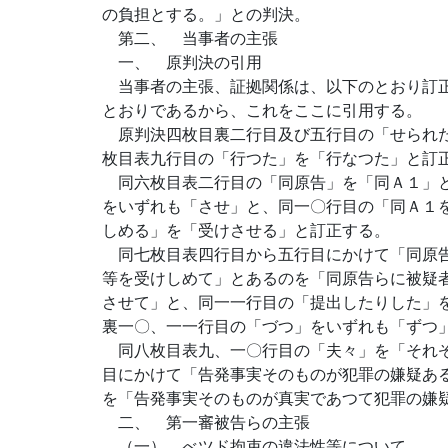
の負担とする。」との判決。
第二、 当事者の主張
一、 原判決の引用
当事者の主張、証拠関係は、以下のとおり訂正
とおりであるから、これをここに引用する。
原判決四枚目裏二行目及び五行目の「せられた
枚目表九行目の「行つた」を「行なつた」と訂
同六枚目表二行目の「同原告」を「同Ａ１」と
をいずれも「させ」と、同一〇行目の「同Ａ１
しめる」を「受けさせる」と訂正する。
同七枚目表四行目から五行目にかけて「同原告
等を受けしめて」とあるのを「同原告らに被疑
させて」と、同一一行目の「提出したりした」
裏一〇、一一行目の「づつ」をいずれも「ずつ
同八枚目表九、一〇行目の「夫々」を「それぞ
目にかけて「告発事実そのものが犯罪の嫌疑あ
を「告発事実そのものが真実であつて犯罪の嫌
二、 第一審被告らの主張
（一） べツド拘束の違法性等について