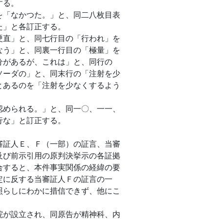
する。
「なかつた。」と、同二八枚目表
た」と各訂正する。
直」と、同七行目の「行われ」を
なう」と、同裏一行目の「極量」を
分があるが、これは」と、同行の
ソーダの」と、同末行の「注射を少
とあるのを「注射を少なくするよう
められる。」と、同一〇、一一、
行な」と訂正する。
証人Ｅ、Ｆ（一部）の証言、当審
及び前示引用の原判決挙示の各証拠
合すると、本件事実関係の経緯の要
定に反する当審証人Ｆの証言の一
照らしにわかに措信できず、他にこ
が設立され、同原告が精神科、内