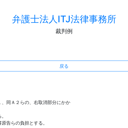
弁護士法人ITJ法律事務所
裁判例
戻る
。
同Ａ２らの、右取消部分にかか
る。
告らの負担とする。