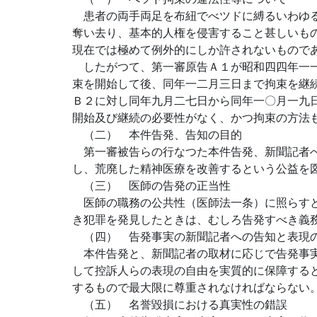
患者の両手両足を布紐でべツドに縛るいわゆる
奪い去り、基本的人権を侵害すること甚しいも
現在では極めて例外的にしか許されないもので
したがつて、第一審原告Ａ１が昭和四四年一一
束を開始して後、同年一二月三日まで拘束を継
Ｂ２に対し同年九月二七日から同年一〇月一九
開始及び継続の必要性がなく、かつ拘束の方法
（二） 本件告発、告知の目的
第一審被告らの行なつた本件告発、新聞記者へ
し、荒廃した精神医療を改善するという公益を
（三） 医師の告発の正当性
医師の職務の公共性（医師法一条）に照らすと
き犯罪を発見したときは、むしろ告発すべき義
（四） 告発事実の新聞記者への告知と表現
本件告発と、新聞記者の取材に応じで告発事実
して控訴人らの表現の自由を実質的に保障する
するもので最大限に尊重されなければならない
（五） 名誉毀損における真実性の錯誤