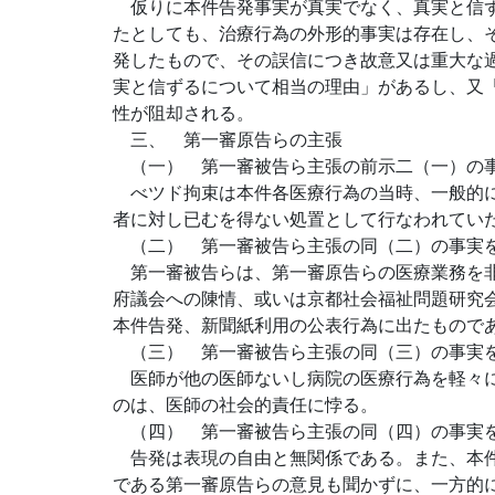
仮りに本件告発事実が真実でなく、真実と信ず
たとしても、治療行為の外形的事実は存在し、
発したもので、その誤信につき故意又は重大な
実と信ずるについて相当の理由」があるし、又
性が阻却される。
三、 第一審原告らの主張
（一） 第一審被告ら主張の前示二（一）の
べツド拘束は本件各医療行為の当時、一般的に
者に対し已むを得ない処置として行なわれてい
（二） 第一審被告ら主張の同（二）の事実
第一審被告らは、第一審原告らの医療業務を非
府議会への陳情、或いは京都社会福祉問題研究
本件告発、新聞紙利用の公表行為に出たもので
（三） 第一審被告ら主張の同（三）の事実
医師が他の医師ないし病院の医療行為を軽々に
のは、医師の社会的責任に悖る。
（四） 第一審被告ら主張の同（四）の事実
告発は表現の自由と無関係である。また、本件
である第一審原告らの意見も聞かずに、一方的