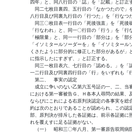
四年」と、同八行目の「誌」を「記載」と訂正
同二七枚目裏四、五行目の「なかつたので」を
八行目及び同裏九行目の「行つた」を「行なつ
同三〇枚目表一行目の「死後強直」を「死後硬
「行なわれ」と、同一〇行目の「行う」を「行
「極限量」と、同一一行目の「部分は」を「部
「イソミタールソーダーを」を「イソミタール
くさたように部分的に修正した部分があるが」
に指示したにすぎず、」と訂正する。
同三一枚目表六、七行目の「認める。」を「認
一二行目及び同裏四行目の「行」をいずれも「
第二、 事実の認定
成立に争いのない乙第六五号証の一、二、当審
における第一審被告Ｇ、Ｈ各本人尋問の結果、
ならびにこれによる右原判決認定の各事実を総
約は次のとおりであることが認められ、この認
部、原判決が排斥した各証拠は、前示各証拠に
れを覆えすに足る証拠がない。
（一） 昭和三〇年八月、第一審原告双岡病院