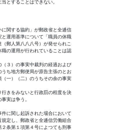
正当とすることはできない。
いに関する協約」が郵政省と全逓信
釈と運用基準について「職員の休職
達（郵人第八八八号）が発せられこ
休職の運用が行われていることは認
の（３）の事実中裁判の経過および
のうち地方郵便局が原告主張のとお
項（一）（二）のうちその余の事実
行きをみないと行政罰の程度を決
の事実は争う。
件に関し起訴された場合において
旨規定し、郵政省と全逓信労働組合
第２条第１項第４号によつても刑事