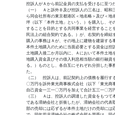
控訴人がＡから前記金員の支払を受けるに至つ
（一） Ａと訴外Ｂ及び控訴人の三名は、昭和
ら同会社所有の東京都港区＜地名略＞及び＜地
坪（以下「本件土地」という。）を購入し、そ
することを目的とする共同事業を経営すること
民法上の組合契約である。）が、右契約を締結
購入の事務はＡが、その地上に建物を建築する
本件土地購入のために当面必要とする資金は控
土地購入後二か月以内に、Ａにおいて本件土地
地購入資金及びその借入利息相当額の銀行融資
る。）ものとし、各自互にそれぞれ分担した事
た。
（二） 控訴人は、前記契約上の債務を履行す
〇万円を訴外東光商事株式会社（以下「東光商
自己資金一三一〇万円を加えて合計五三一〇万
（三） Ａは、控訴人の調達した資金をもつて
である滞納会社と折衝したが、滞納会社の代表
部の売却には応ずるが本件土地だけの売却には
で、同年四月滞納会社の株式全部を買受け、同