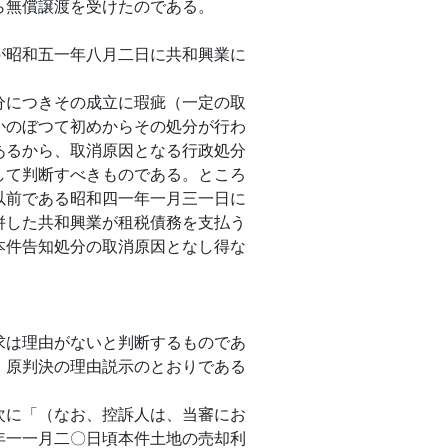
ら無償譲渡を受けたのである。
が昭和五一年八月二日に共和興業に
。
分につきその成立に瑕疵（一定の取
かのぼつて初めからその処分が行わ
あるから、取消原因となる行政処分
して判断すべきものである。ところ
以前である昭和四一年一月三一日に
併した共和興業が租税債務を支払う
本件告知処分の取消原因となし得な
求は理由がないと判断するものであ
、原判決の理由説示のとおりである
次に「（なお、控訴人は、当審にお
年一一月二〇日頃本件土地の売却利