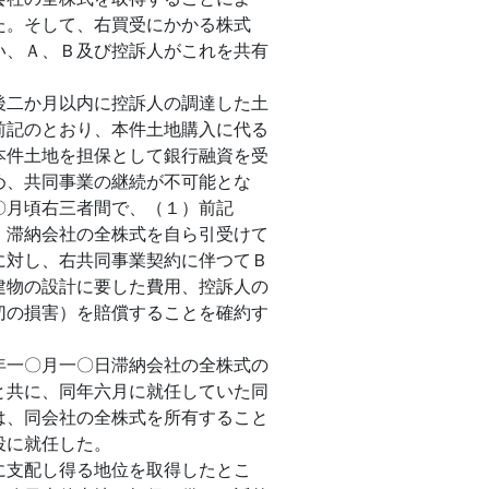
た。そして、右買受にかかる株式
い、Ａ、Ｂ及び控訴人がこれを共有
後二か月以内に控訴人の調達した土
前記のとおり、本件土地購入に代る
本件土地を担保として銀行融資を受
め、共同事業の継続が不可能とな
〇月頃右三者間で、（１）前記
、滞納会社の全株式を自ら引受けて
に対し、右共同事業契約に伴つてＢ
建物の設計に要した費用、控訴人の
切の損害）を賠償することを確約す
年一〇月一〇日滞納会社の全株式の
と共に、同年六月に就任していた同
は、同会社の全株式を所有すること
役に就任した。
に支配し得る地位を取得したとこ