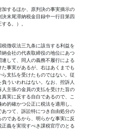
附加するほか、原判決の事実摘示の
判決末尾滞納税金目録中一行目第四
正する。）。
国税徴収法三九条に該当する利益を
滞納会社の代表取締役の地位にあつ
関連して、同人の義務不履行による
けた事実があるが、右はあくまでも
から支払を受けたものではない。従
を負ういわれはない。なお、控訴人
訴人主張の金員の支払を受けた旨の
は真実に反する自白であるので、こ
極め的確かつ公正に税法を適用し、
であつて、訴訟特につき自由処分の
るのであるから、明らかな事実に反
税正義を実現すべき課税官庁のとる