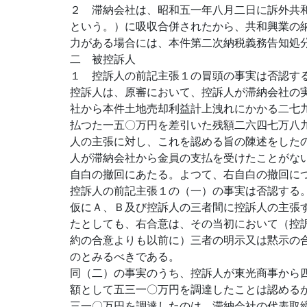
２ 滞納会社は、昭和五一年八月二日に訴外共
という。）に吸収合併されたから、共和興業の
力がある場合には、本件第二次納税義務告知処
二 被控訴人
１ 控訴人の前記主張１の冒頭の事実は否認す
控訴人は、原審において、控訴人が滞納会社の
社から本件土地売却利益計上洩れにかかる二七
払つた一五〇万円を差引いた残額二六四七万八
人の主張に対し、これを認める旨の陳述をした
人が滞納会社から金員の支払を受けたことがな
自白の撤回にあたる。よつて、右自白の撤回に
控訴人の前記主張１の（一）の事実は否認する
仮にＡ、Ｂ及び控訴人の三者間に控訴人の主張
たとしても、右合意は、その当初において（控
約の合意よりも以前に）三者の明示又は黙示の
のとみるべきである。
同（二）の事実のうち、控訴人が東光商事から
額として五三一〇万円を調達したことは認める
三一〇万円を調達したのは、滞納会社の代表取