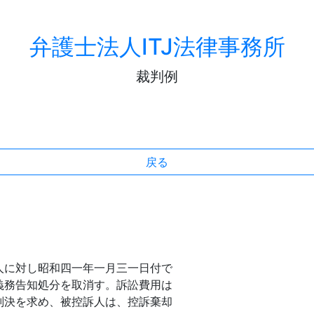
弁護士法人ITJ法律事務所
裁判例
戻る
人に対し昭和四一年一月三一日付で
義務告知処分を取消す。訴訟費用は
判決を求め、被控訴人は、控訴棄却