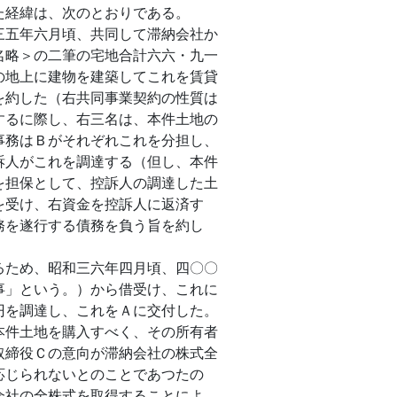
た経緯は、次のとおりである。
三五年六月頃、共同して滞納会社か
名略＞の二筆の宅地合計六六・九一
の地上に建物を建築してこれを賃貸
を約した（右共同事業契約の性質は
するに際し、右三名は、本件土地の
事務はＢがそれぞれこれを分担し、
訴人がこれを調達する（但し、本件
を担保として、控訴人の調達した土
を受け、右資金を控訴人に返済す
務を遂行する債務を負う旨を約し
るため、昭和三六年四月頃、四〇〇
事」という。）から借受け、これに
円を調達し、これをＡに交付した。
本件土地を購入すべく、その所有者
取締役Ｃの意向が滞納会社の株式全
応じられないとのことであつたの
会社の全株式を取得することによ