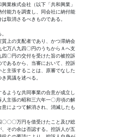
和興業株式会社（以下「共和興業」
納付能力を調査し、同会社に納付能
分は取消さるべきものである。
る。
実質上の支配者であり、かつ滞納会
九七万八九四〇円のうちからＡへ支
九四〇円の交付を受けた旨の被控訴
のであるから、当審において、控訴
いと主張することは、原審でなした
つき異議を述べる。
。
するような共同事業の合意が成立し
訴人主張の昭和三六年一〇月頃の解
合意によつて解消され、消滅したも
四〇〇〇万円を借受けたこと及び総
が、その余は否認する。控訴人が五
締役Ｃの要請により、控訴人自身が