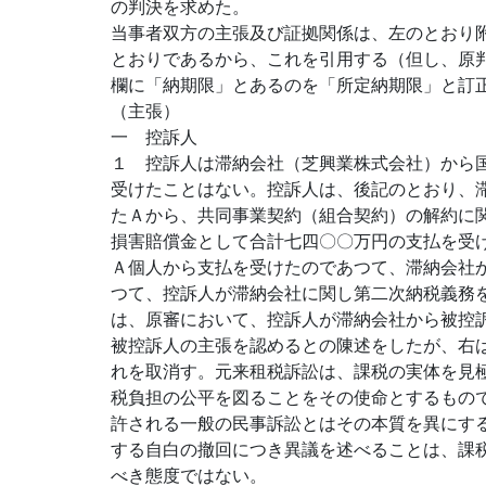
の判決を求めた。
当事者双方の主張及び証拠関係は、左のとおり
とおりであるから、これを引用する（但し、原
欄に「納期限」とあるのを「所定納期限」と訂
（主張）
一 控訴人
１ 控訴人は滞納会社（芝興業株式会社）から
受けたことはない。控訴人は、後記のとおり、
たＡから、共同事業契約（組合契約）の解約に
損害賠償金として合計七四〇〇万円の支払を受
Ａ個人から支払を受けたのであつて、滞納会社
つて、控訴人が滞納会社に関し第二次納税義務
は、原審において、控訴人が滞納会社から被控
被控訴人の主張を認めるとの陳述をしたが、右
れを取消す。元来租税訴訟は、課税の実体を見
税負担の公平を図ることをその使命とするもの
許される一般の民事訴訟とはその本質を異にす
する自白の撤回につき異議を述べることは、課
べき態度ではない。