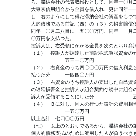
ろ、滞納会社の代表取締役として、同年一〇月
大東京信用組合から金員を借入れ、更に同年一
し、右のようにして得た滞納会社の資産をもつ
人的債務である前記（四）の（３）の損害賠償
同年一〇月二八目に一五〇〇万円、同年一一月
〇万円を支払つた。
控訴人は、右受領にかかる金員を次のとおり弁
（１） 控訴人が調達した前記株
五三一〇万円
（２） 右資金のうち四〇〇〇万円の借入利息
払つた分 一四四〇万円
（３） 右資金のうち控訴人の支出した自己資
の遅延損害金と控訴人が組合契約存続中に組合
訴人が受領することにした分 五
（４） Ｂに対し、同人の行つた設計の費用相
一五〇万円
以上合計 七四〇〇万円
（七） 以上のとおりであるから、滞納会社の
個人的債務支払のために流用したＡが負うべき