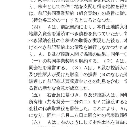
り、株主として本件土地を支配し得る地位を得
は、前記共同事業契約（組合契約）の趣旨に従
（持分各三分の一）するところとなつた。
（四） Ａは、前記契約により、本件土地購入
地購入資金を返済すべき債務を負つていたが、
べき滞納会社の全株式の取得が実現した後も、
けるべき前記契約上の債務を履行しなかつたた
り、Ａ、Ｂ及び控訴人間で協議の結果、同年一
（一）の共同事業契約を解約する。（２）Ａは
同会社を経営する、（３）Ａは、Ｂ及び控訴人
及び控訴人が受けた財産上の損害（Ｂのなした
調達した前記株式買収資金とその利息を含む一
る旨の新たな合意が成立した。
（五） 右合意に基づき、Ｂ及び控訴人は、同
所有権（共有持分一二分の二）をＡに譲渡する
会社の代表取締役を辞任した。これにより、Ａ
になり、同年一〇月二八日に同会社の代表取締
（六） Ａは、右のようにして本件土地を自由