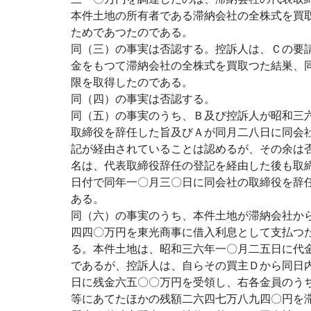
本件土地の所有者である滞納会社の全株式を買
ためであつたのである。
同（三）の事実は否認する。控訴人は、Ｃの要
金をもつて滞納会社の全株式を買取つた結巣、
限を取得したのである。
同（四）の事実は否認する。
同（五）の事実のうち、Ｂ及び控訴人が昭和三
取締役を辞任した旨及びＡが同月二八日に同会
記が経由されていることは認めるが、その余は
名は、代表取締役辞任の登記を経由した後も取
日付で同年一〇月三〇日に同会社の取締役を辞
ある。
同（六）の事実のうち、本件土地が滞納会社か
四四〇万円を東光商事に借入利息として支払つ
る。本件土地は、昭和三六年一〇月二五日に代
であるが、控訴人は、自らその買主Ｄから同日
日に残金六五〇〇万円を受領し、右各金員のう
等にあてたほかの残額二六四七万八九四〇円を