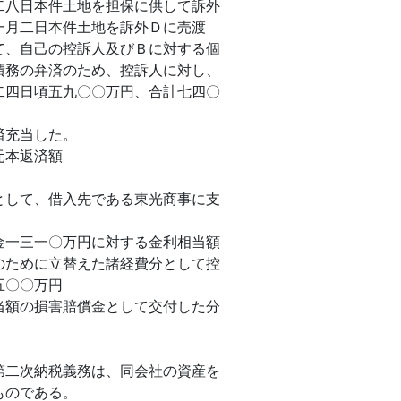
二八日本件土地を担保に供して訴外
一月二日本件土地を訴外Ｄに売渡
て、自己の控訴人及びＢに対する個
債務の弁済のため、控訴人に対し、
二四日頃五九〇〇万円、合計七四〇
済充当した。
式買収資金の元本返済額
として、借入先である東光商事に支
金一三一〇万円に対する金利相当額
のために立替えた諸経費分として控
〇〇万円
当額の損害賠償金として交付した分
第二次納税義務は、同会社の資産を
ものである。