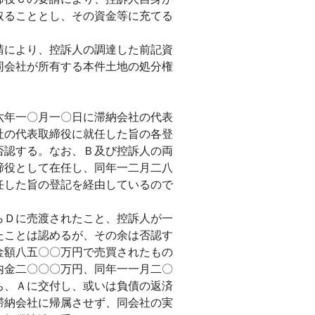
取ることとし、その資金等に充てる
請により、控訴人の調達した前記資
同会社が所有する本件土地の処分権
六年一〇月一〇日に滞納会社の代表
社の代表取締役に就任した旨の各登
否認する。なお、Ｂ及び控訴人の両
締役として在任し、同年一二月二八
任した旨の登記を経由しているので
らＤに売渡されたこと、控訴人が一
たことは認めるが、その余は否認す
金額八五〇〇万円で売買されたもの
内金二〇〇〇万円、同年一一月二〇
ち、Ａに交付し、或いは負債の返済
滞納会社に帰属させず、同会社の実