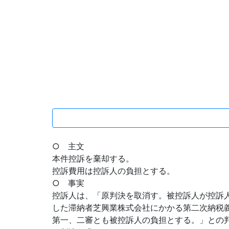
○ 主文
本件控訴を棄却する。
控訴費用は控訴人の負担とする。
○ 事実
控訴人は、「原判決を取消す。被控訴人が控訴
した滞納者芝興業株式会社にかかる第二次納税
第一、二審とも被控訴人の負担とする。」との