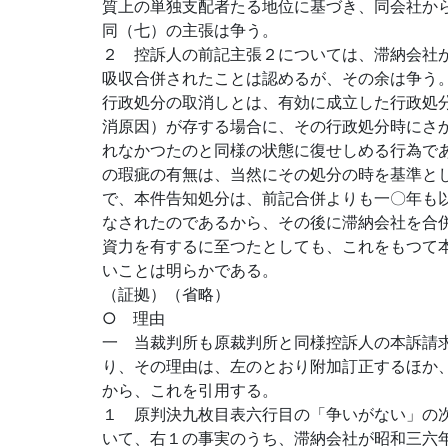
質上の単独支配者たる地位に基づき、同会社か
同（七）の主張は争う。
２ 控訴人の前記主張２については、滞納会社
吸収合併されたことは認めるが、その余は争う
行政処分の取消しとは、有効に成立した行政処
消原因）が存する場合に、その行政処分時にさ
れなかつたのと同様の状態に復せしめる行為で
の瑕疵の有無は、当然にその処分の時を基準と
で、本件告知処分は、前記合併よりも一〇年も
なされたのであるから、その後に滞納会社を合
資力を有するに至つたとしても、これをもつて
いことは明らかである。
（証拠）（省略）
○ 理由
一 当裁判所も原裁判所と同様控訴人の本訴請
り、その理由は、左のとおり附加訂正するほか
から、これを引用する。
１ 原判決九枚目表六行目の「争いがない」の
いて、右１の事実のうち、滞納会社が昭和三六