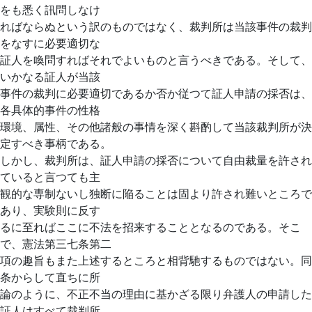
をも悉く訊問しなけ
ればならぬという訳のものではなく、裁判所は当該事件の裁判
をなすに必要適切な
証人を喚問すればそれでよいものと言うべきである。そして、
いかなる証人が当該
事件の裁判に必要適切であるか否か従つて証人申請の採否は、
各具体的事件の性格
環境、属性、その他諸般の事情を深く斟酌して当該裁判所が決
定すべき事柄である。
しかし、裁判所は、証人申請の採否について自由裁量を許され
ていると言つても主
観的な専制ないし独断に陥ることは固より許され難いところで
あり、実験則に反す
るに至ればここに不法を招来することとなるのである。そこ
で、憲法第三七条第二
項の趣旨もまた上述するところと相背馳するものではない。同
条からして直ちに所
論のように、不正不当の理由に基かざる限り弁護人の申請した
証人はすべて裁判所