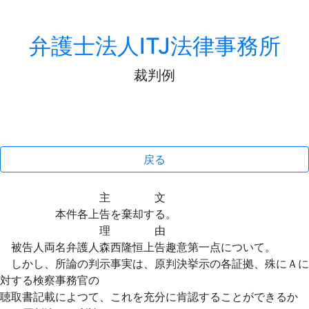
弁護士法人ITJ法律事務所
裁判例
戻る
主 文
本件各上告を棄却する。
理 由
被告人両名弁護人森西隆恒上告趣意第一点について。
しかし、所論の判示事実は、原判決挙示の各証拠、殊にＡに
対する検察事務官の
聴取書記載によつて、これを充分に肯認することができるか