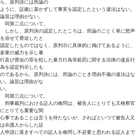
ら、原判決には所論の
ように、証拠に基かずして事実を認定したという違法はない。
論旨は理由がない。
同第二点について。
しかし、原判決の認定したところは、所論のごとく単に怒声
を浴せて脅迫したと
認定したものではなく、原判示に具体的に掲げてあるように、
多衆の威力を示し暴
行及び脅迫の罪を犯した暴力行為等処罰に関する法律の違反行
為を認定判示したも
のであるから、原判決には、所論のごとき理由不備の違法はな
い。論旨は理由がな
い。
同第三点について。
刑事裁判における証人の喚問は、被告人にとりても又検察官
にとりても重要な関
心事であることは言うを待たないが、さればといつて被告人又
は弁護人からした証
人申請に基きすべての証人を喚問し不必要と思われる証人まで