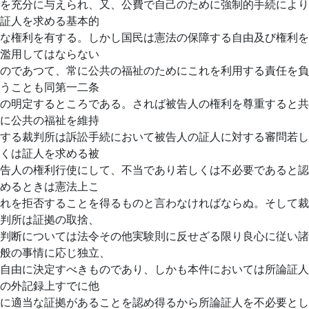
を充分に与えられ、又、公費で自己のために強制的手続により
証人を求める基本的
な権利を有する。しかし国民は憲法の保障する自由及び権利を
濫用してはならない
のであつて、常に公共の福祉のためにこれを利用する責任を負
うことも同第一二条
の明定するところである。されば被告人の権利を尊重すると共
に公共の福祉を維持
する裁判所は訴訟手続において被告人の証人に対する審問若し
くは証人を求める被
告人の権利行使にして、不当であり若しくは不必要であると認
めるときは憲法上こ
れを拒否することを得るものと言わなければならぬ。そして裁
判所は証拠の取捨、
判断については法令その他実験則に反せざる限り良心に従い諸
般の事情に応じ独立、
自由に決定すべきものであり、しかも本件においては所論証人
の外記録上すでに他
に適当な証拠があることを認め得るから所論証人を不必要とし