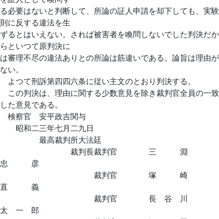
る必要はないと判断して、所論の証人申請を却下しても、実験
則に反する違法を生
ずるとはいえない。されば被害者を喚問しないでした判決だか
らといつて原判決に
は審理不尽の違法ありとの所論は筋違いである。論旨は理由が
ない。
よつて刑訴第四四六条に従い主文のとおり判決する。
この判決は、理由に関する少数意見を除き裁判官全員の一致
した意見である。
検察官 安平政吉関与
昭和二三年七月二九日
最高裁判所大法廷
裁判長裁判官 三 淵
忠 彦
裁判官 塚 崎
直 義
裁判官 長 谷 川
太 一 郎