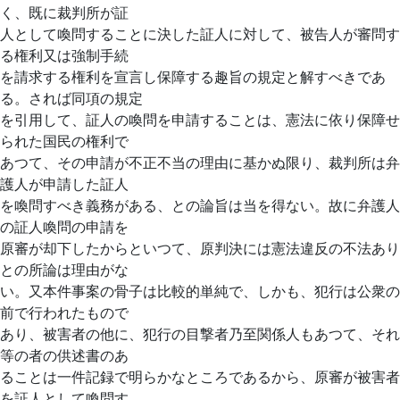
く、既に裁判所が証
人として喚問することに決した証人に対して、被告人が審問す
る権利又は強制手続
を請求する権利を宣言し保障する趣旨の規定と解すべきであ
る。されば同項の規定
を引用して、証人の喚問を申請することは、憲法に依り保障せ
られた国民の権利で
あつて、その申請が不正不当の理由に基かぬ限り、裁判所は弁
護人が申請した証人
を喚問すべき義務がある、との論旨は当を得ない。故に弁護人
の証人喚問の申請を
原審が却下したからといつて、原判決には憲法違反の不法あり
との所論は理由がな
い。又本件事案の骨子は比較的単純で、しかも、犯行は公衆の
前で行われたもので
あり、被害者の他に、犯行の目撃者乃至関係人もあつて、それ
等の者の供述書のあ
ることは一件記録で明らかなところであるから、原審が被害者
を証人として喚問す