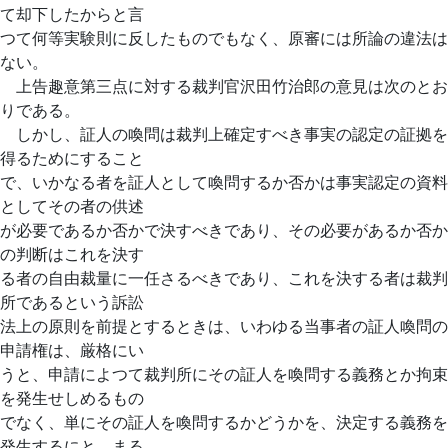
て却下したからと言
つて何等実験則に反したものでもなく、原審には所論の違法は
ない。
上告趣意第三点に対する裁判官沢田竹治郎の意見は次のとお
りである。
しかし、証人の喚問は裁判上確定すべき事実の認定の証拠を
得るためにすること
で、いかなる者を証人として喚問するか否かは事実認定の資料
としてその者の供述
が必要であるか否かで決すべきであり、その必要があるか否か
の判断はこれを決す
る者の自由裁量に一任さるべきであり、これを決する者は裁判
所であるという訴訟
法上の原則を前提とするときは、いわゆる当事者の証人喚問の
申請権は、厳格にい
うと、申請によつて裁判所にその証人を喚問する義務とか拘束
を発生せしめるもの
でなく、単にその証人を喚問するかどうかを、決定する義務を
発生するにとゞまる