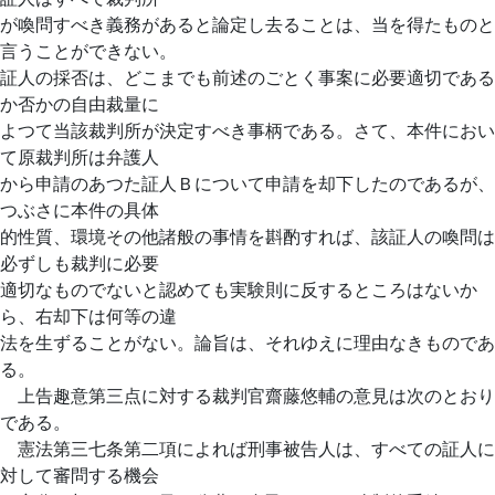
が喚問すべき義務があると論定し去ることは、当を得たものと
言うことができない。
証人の採否は、どこまでも前述のごとく事案に必要適切である
か否かの自由裁量に
よつて当該裁判所が決定すべき事柄である。さて、本件におい
て原裁判所は弁護人
から申請のあつた証人Ｂについて申請を却下したのであるが、
つぶさに本件の具体
的性質、環境その他諸般の事情を斟酌すれば、該証人の喚問は
必ずしも裁判に必要
適切なものでないと認めても実験則に反するところはないか
ら、右却下は何等の違
法を生ずることがない。論旨は、それゆえに理由なきものであ
る。
上告趣意第三点に対する裁判官齋藤悠輔の意見は次のとおり
である。
憲法第三七条第二項によれば刑事被告人は、すべての証人に
対して審問する機会