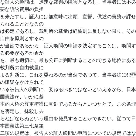
な証人の喚問は、迅速な裁判の障害となるし、当事者には不必
要な訴訟費用の負担
を来たすし、証人には無意味に出頭、宣誓、供述の義務が課せ
られることとなるの
は必定であるし、裁判所の裁量は経験則に反しない限り、その
自由を原則とするの
が当然であるから、証人喚問の申請を決定することは、喚問す
る必要があるか否か
を、最も適切に、最も公正に判断することのできる地位にある
裁判所の自由裁量に
よる判断に、これを委ねるのが当然であつて、当事者殊に犯罪
の嫌疑をかけられて
いる被告人の判断に、委ねるべきではないといえるから、日本
国憲法が、いかに基
本的人権の尊重擁護に真剣であるからといつたとて、この条理
を否定し、抹殺し去
らねばならぬという理由を発見することができない。従つて日
本国憲法第三七条第
二項の規定は、被告人の証人喚問の申請についての規定ではな