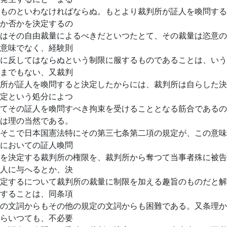
ものといわなければならぬ。もとより裁判所が証人を喚問する
か否かを決定するの
はその自由裁量によるべきだといつたとて、その裁量は恣意の
意味でなく、経験則
に反してはならぬという制限に服するものであることは、いう
までもない、又裁判
所が証人を喚問すると決定したからには、裁判所は自らした決
定という処分によつ
てその証人を喚問すべき拘束を受けることとなる筋合であるの
は理の当然である。
そこで日本国憲法特にその第三七条第二項の規定が、この意味
においての証人喚問
を決定する裁判所の権限を、裁判所から奪つて当事者殊に被告
人に与へるとか、決
定するについて裁判所の裁量に制限を加える趣旨のものだと解
することは、同条項
の文詞からもその他の規定の文詞からも困難である。又条理か
らいつても、不必要