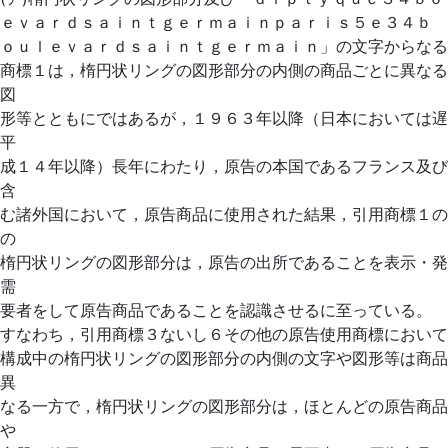
ｅｖａｒｄｓａｉｎｔｇｅｒｍａｉｎｐａｒｉｓ５ｅ３４ｂ
ｏｕｌｅｖａｒｄｓａｉｎｔｇｅｒｍａｉｎ」の文字からなる
商標１は，楕円状リングの図形部分の内側の商品ごとに異なる
図
形等とともにではあるが，１９６３年以降（日本においては遅
平
成１４年以降）長年にわたり，原告の本国であるフランス及び
含
む諸外国において，原告商品に使用された結果，引用商標１の
の
楕円状リングの図形部分は，原告の出所であることを表示・発
需
要者をして原告商品であることを認識させるに至っている。
すなわち，引用商標３ないし６その他の原告使用商標において
構成中の楕円状リングの図形部分の内側の文字や図形等は商品
異
なる一方で，楕円状リングの図形部分は，ほとんどの原告商品
や