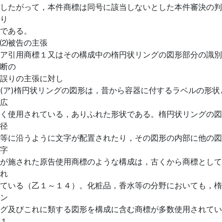
したがって，本件商標は同号に該当しないとした本件審決の判
り
である。
⑵被告の主張
ア引用商標１又はその構成中の楕円状リングの図形部分の識別
断の
誤りの主張に対し
(ア)楕円状リングの図形は，昔から容器に付するラベルの形状
広
く使用されている，ありふれた形状である。楕円状リングの図
径
等に沿うように文字が配置されたり，その図形の内部に他の図
字
が施された原告使用商標のような構成は，古くから商標として
れ
ている（乙１～１４）。化粧品，香水等の分野においても，楕
ン
グ及びこれに類する図形を構成に含む商標が多数使用されてい
１