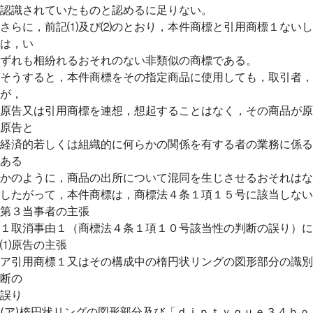
認識されていたものと認めるに足りない。
さらに，前記⑴及び⑵のとおり，本件商標と引用商標１ないし
は，い
ずれも相紛れるおそれのない非類似の商標である。
そうすると，本件商標をその指定商品に使用しても，取引者，
が，
原告又は引用商標を連想，想起することはなく，その商品が原
原告と
経済的若しくは組織的に何らかの関係を有する者の業務に係る
ある
かのように，商品の出所について混同を生じさせるおそれはな
したがって，本件商標は，商標法４条１項１５号に該当しない
第３当事者の主張
１取消事由１（商標法４条１項１０号該当性の判断の誤り）に
⑴原告の主張
ア引用商標１又はその構成中の楕円状リングの図形部分の識別
断の
誤り
(ア)楕円状リングの図形部分及び「ｄｉｐｔｙｑｕｅ３４ｂｏ