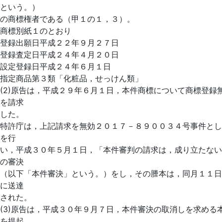
という。）
の商標権者である（甲１の１，３）。
商標別紙１のとおり
登録出願日平成２２年９月２７日
登録査定日平成２４年４月２０日
設定登録日平成２４年６月１日
指定商品第３類「化粧品，せっけん類」
(2)原告は，平成２９年６月１日，本件商標について商標登録
を請求
した。
特許庁は，上記請求を無効２０１７－８９００３４号事件とし
を行
い，平成３０年５月１日，「本件審判の請求は，成り立たない
の審決
（以下「本件審決」という。）をし，その謄本は，同月１１日
に送達
された。
(3)原告は，平成３０年９月７日，本件審決の取消しを求める
を提起