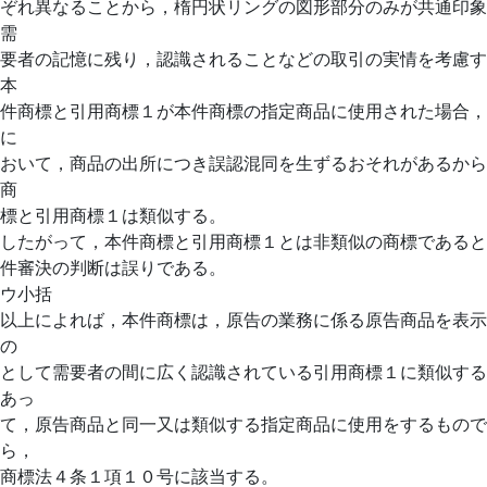
ぞれ異なることから，楕円状リングの図形部分のみが共通印象
需
要者の記憶に残り，認識されることなどの取引の実情を考慮す
本
件商標と引用商標１が本件商標の指定商品に使用された場合，
に
おいて，商品の出所につき誤認混同を生ずるおそれがあるから
商
標と引用商標１は類似する。
したがって，本件商標と引用商標１とは非類似の商標であると
件審決の判断は誤りである。
ウ小括
以上によれば，本件商標は，原告の業務に係る原告商品を表示
の
として需要者の間に広く認識されている引用商標１に類似する
あっ
て，原告商品と同一又は類似する指定商品に使用をするもので
ら，
商標法４条１項１０号に該当する。