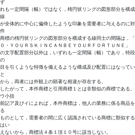
ず
れも一定間隔（幅）ではなく，楕円状リングの図形部分を構成
線
が全体的に中心に偏倚したような印象を需要者に与えるのに対
件
商標の楕円状リングの図形部分を構成する線同士の間隔は，「
０・ＹＯＵＲＳＫＩＮＣＡＮＢＥＹＯＵＲＦＯＲＴＵＮＥ」
の文字配置部分以外は，いずれも一定間隔（幅）であり，特段
の
目を引くような特徴を備えるような構成及び配置にはなってい
と
から，両者には外観上の顕著な相違が存在する。
したがって，本件商標と引用商標１とは非類似の商標である。
ウ小括
前記ア及びイによれば，本件商標は，他人の業務に係る商品を
る
ものとして，需要者の間に広く認識されている商標に類似する
はい
えないから，商標法４条１項１０号に該当しない。