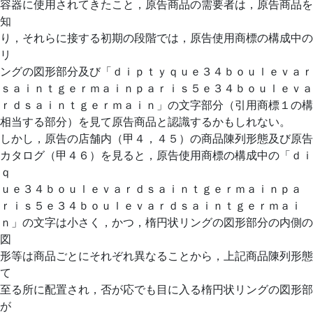
容器に使用されてきたこと，原告商品の需要者は，原告商品を
知
り，それらに接する初期の段階では，原告使用商標の構成中の
リ
ングの図形部分及び「ｄｉｐｔｙｑｕｅ３４ｂｏｕｌｅｖａｒ
ｓａｉｎｔｇｅｒｍａｉｎｐａｒｉｓ５ｅ３４ｂｏｕｌｅｖａ
ｒｄｓａｉｎｔｇｅｒｍａｉｎ」の文字部分（引用商標１の構
相当する部分）を見て原告商品と認識するかもしれない。
しかし，原告の店舗内（甲４，４５）の商品陳列形態及び原告
カタログ（甲４６）を見ると，原告使用商標の構成中の「ｄｉ
ｑ
ｕｅ３４ｂｏｕｌｅｖａｒｄｓａｉｎｔｇｅｒｍａｉｎｐａ
ｒｉｓ５ｅ３４ｂｏｕｌｅｖａｒｄｓａｉｎｔｇｅｒｍａｉ
ｎ」の文字は小さく，かつ，楕円状リングの図形部分の内側の
図
形等は商品ごとにそれぞれ異なることから，上記商品陳列形態
て
至る所に配置され，否が応でも目に入る楕円状リングの図形部
が