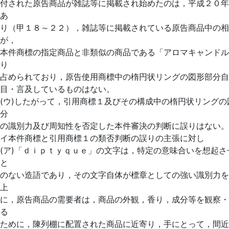
付された原告商品が雑誌等に掲載され始めたのは，平成２０年
あ
り（甲１８～２２），雑誌等に掲載されている原告商品中の相
が，
本件商標の指定商品と非類似の商品である「アロマキャンドル
り
占められており，原告使用商標中の楕円状リングの図形部分自
目・言及しているものはない。
(ウ)したがって，引用商標１及びその構成中の楕円状リングの
分
の識別力及び周知性を否定した本件審決の判断に誤りはない。
イ本件商標と引用商標１の類否判断の誤りの主張に対し
(ア)「ｄｉｐｔｙｑｕｅ」の文字は，特定の意味合いを想起さ
と
のない造語であり，その文字自体が標章としての強い識別力を
上
に，原告商品の需要者は，商品の外観，香り，成分等を観察・
る
ために，陳列棚に配置された商品に近寄り，手にとって，間近