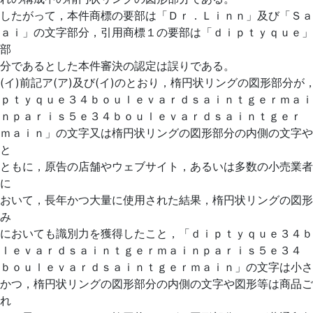
したがって，本件商標の要部は「Ｄｒ．Ｌｉｎｎ」及び「Ｓａ
ａｉ」の文字部分，引用商標１の要部は「ｄｉｐｔｙｑｕｅ」
部
分であるとした本件審決の認定は誤りである。
(イ)前記ア(ア)及び(イ)のとおり，楕円状リングの図形部分が
ｐｔｙｑｕｅ３４ｂｏｕｌｅｖａｒｄｓａｉｎｔｇｅｒｍａｉ
ｎｐａｒｉｓ５ｅ３４ｂｏｕｌｅｖａｒｄｓａｉｎｔｇｅｒ
ｍａｉｎ」の文字又は楕円状リングの図形部分の内側の文字や
と
ともに，原告の店舗やウェブサイト，あるいは多数の小売業者
に
おいて，長年かつ大量に使用された結果，楕円状リングの図形
み
においても識別力を獲得したこと，「ｄｉｐｔｙｑｕｅ３４ｂ
ｌｅｖａｒｄｓａｉｎｔｇｅｒｍａｉｎｐａｒｉｓ５ｅ３４
ｂｏｕｌｅｖａｒｄｓａｉｎｔｇｅｒｍａｉｎ」の文字は小さ
かつ，楕円状リングの図形部分の内側の文字や図形等は商品ご
れ