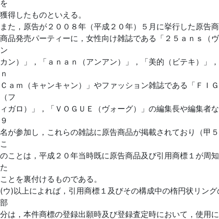
を
獲得したものといえる。
また，原告が２００８年（平成２０年）５月に挙行した原告商
商品発売パーティーに，女性向け雑誌である「２５ａｎｓ（ヴ
ン
カン）」，「ａｎａｎ（アンアン）」，「美的（ビテキ）」，
ｎ
Ｃａｍ（キャンキャン）」やファッション雑誌である「ＦＩＧ
（フ
ィガロ）」，「ＶＯＧＵＥ（ヴォーグ）」の編集長や編集者な
９
名が参加し，これらの雑誌に原告商品が掲載されており（甲５
こ
のことは，平成２０年当時既に原告商品及び引用商標１が周知
た
ことを裏付けるものである。
(ウ)以上によれば，引用商標１及びその構成中の楕円状リング
部
分は，本件商標の登録出願時及び登録査定時において，使用に