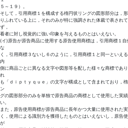
５～１９）。
そして，引用商標１を構成する楕円状リングの図形部分は，形
りふれている上に，それのみが特に強調された体裁で表されて
ず，
看者に対し視覚的に強い印象を与えるものとはいえない。
(イ)原告が原告商品に使用する原告使用商標は，引用商標１自
な
く，引用商標３ないし６のように，引用商標１と同一といえる
内
側に商品ごとに異なる文字や図形等を配した様々な商標であり
れ
も「ｄｉｐｔｙｑｕｅ」の文字が構成として含まれており，楕
ン
グの図形部分のみを単独で原告商品の商標として使用した実績
い。
また，原告使用商標が原告商品に長年かつ大量に使用された実
く，使用による識別力を獲得したものとはいえないし，原告使
が