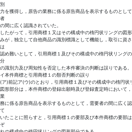
別
力を獲得し，原告の業務に係る原告商品を表示するものとして
者
の間に広く認識されていた。
したがって，引用商標１又はその構成中の楕円状リングの図形
みが，独立して自他商品の識別標識として機能し，取引に資さ
は
認め難いとして，引用商標１及びその構成中の楕円状リングの
分
の識別力及び周知性を否定した本件審決の判断は誤りである。
イ本件商標と引用商標１の類否判断の誤り
(ア)前記ア(ウ)のとおり，引用商標１及びその構成中の楕円状
図形部分は，本件商標の登録出願時及び登録査定時において，
業
務に係る原告商品を表示するものとして，需要者の間に広く認
て
いたことに照らすと，引用商標１の要部及び本件商標の要部は
ぞ
れの構成中の楕円状リングの図形部分である。