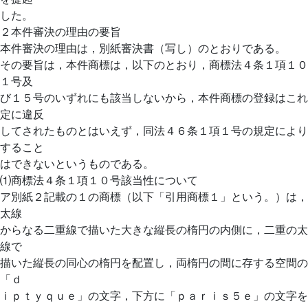
した。
２本件審決の理由の要旨
本件審決の理由は，別紙審決書（写し）のとおりである。
その要旨は，本件商標は，以下のとおり，商標法４条１項１０
１号及
び１５号のいずれにも該当しないから，本件商標の登録はこれ
定に違反
してされたものとはいえず，同法４６条１項１号の規定により
すること
はできないというものである。
⑴商標法４条１項１０号該当性について
ア別紙２記載の１の商標（以下「引用商標１」という。）は，
太線
からなる二重線で描いた大きな縦長の楕円の内側に，二重の太
線で
描いた縦長の同心の楕円を配置し，両楕円の間に存する空間の
「ｄ
ｉｐｔｙｑｕｅ」の文字，下方に「ｐａｒｉｓ５ｅ」の文字を