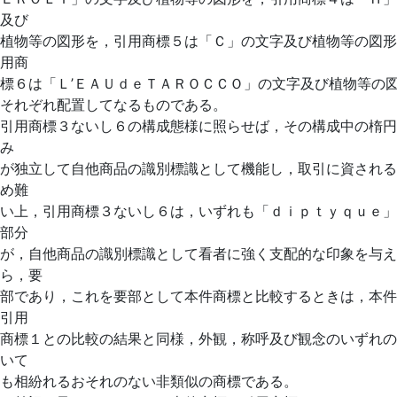
及び
植物等の図形を，引用商標５は「Ｃ」の文字及び植物等の図形
用商
標６は「Ｌ’ＥＡＵｄｅＴＡＲＯＣＣＯ」の文字及び植物等の
それぞれ配置してなるものである。
引用商標３ないし６の構成態様に照らせば，その構成中の楕円
み
が独立して自他商品の識別標識として機能し，取引に資される
め難
い上，引用商標３ないし６は，いずれも「ｄｉｐｔｙｑｕｅ」
部分
が，自他商品の識別標識として看者に強く支配的な印象を与え
ら，要
部であり，これを要部として本件商標と比較するときは，本件
引用
商標１との比較の結果と同様，外観，称呼及び観念のいずれの
いて
も相紛れるおそれのない非類似の商標である。