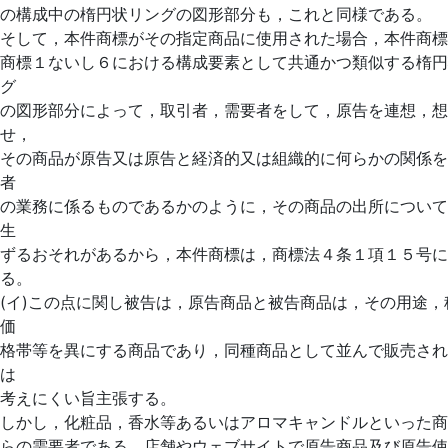
の構成中の楕円状リングの図形部分も，これと同様である。
そして，本件商標がその指定商品に使用された場合，本件商標
商標１ないし６における構成要素として共通かつ類似する楕円
グ
の図形部分によって，取引者，需要者をして，原告を連想，想
せ，
その商品が原告又は原告と経済的又は組織的に何らかの関係を
者
の業務に係るものであるかのように，その商品の出所について
生
ずるおそれがあるから，本件商標は，商標法４条１項１５号に
る。
(イ)この点に関し被告は，原告商品と被告商品は，その用途，
価
格帯等を異にする商品であり，同種商品として並んで販売され
は
考えにくい旨主張する。
しかし，化粧品，香水等あるいはアロマキャンドルといった商
らの需要者である，店舗やウェブサイトで原告商品及び原告使