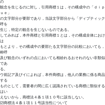
の
観念を生じるのに対し，引用商標１は，その構成中の「ｄｉｐ
ｕｅ」
の文字部分が要部であり，当該文字部分から「ディプティック
呼を
生じ，特定の観念を生じないものである。
してみれば，本件商標と引用商標１とは，その構成全体におけ
は
もとより，その構成中の要部たる文字部分の比較においても，
称呼
及び観念のいずれの点においても相紛れるおそれのない非類似
であ
る。
ウ前記ア及びイによれば，本件商標は，他人の業務に係る商品
する
ものとして，需要者の間に広く認識されている商標に類似する
はい
えないから，商標法４条１項１０号に該当しない。
⑵商標法４条１項１１号該当性について