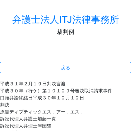
弁護士法人ITJ法律事務所
裁判例
戻る
平成３１年２月１９日判決言渡
平成３０年（行ケ）第１０１２９号審決取消請求事件
口頭弁論終結日平成３０年１２月１２日
判決
原告ディプティックエス．アー．エス．
訴訟代理人弁護士加藤一真
訴訟代理人弁理士津国肇