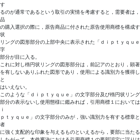
す
るのが通常であるという取引の実情を考慮すると，需要者は，
品
の購入選択の際に，原告商品に付された原告使用商標を構成す
状
リングの図形部分の上部中央に表示された「ｄｉｐｔｙｑｕｅ
字
部分が目に入る。
これに対し楕円状リングの図形部分は，前記アのとおり，顕著
を有しないありふれた図形であり，使用による識別力を獲得し
と
はいえない。
このような「ｄｉｐｔｙｑｕｅ」の文字部分及び楕円状リング
部分の表示ないし使用態様に鑑みれば，引用商標１においては
ｉ
ｐｔｙｑｕｅ」の文字部分のみが，強い識別力を有する標章と
者
に強く支配的な印象を与えるものといえるから，要部に当たる
したがって，本件審決における引用商標１の要部認定に誤りは