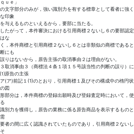
ｑｕｅ」
の文字部分のみが，強い識別力を有する標章として看者に強く
な印象
を与えるものといえるから，要部に当たる。
したがって，本件審決における引用商標２ないし６の要部認定
はな
く，本件商標と引用商標２ないし６とは非類似の商標であると
断にも
誤りはないから，原告主張の取消事由２は理由がない。
３取消事由３（商標法４条１項１５号該当性の判断の誤り）に
⑴原告の主張
ア(ア)前記１(1)のとおり，引用商標１及びその構成中の楕円
の図
形部分は，本件商標の登録出願時及び登録査定時において，使
る
識別力を獲得し，原告の業務に係る原告商品を表示するものと
需
要者の間に広く認識されていたものであり，引用商標２ないし
そ