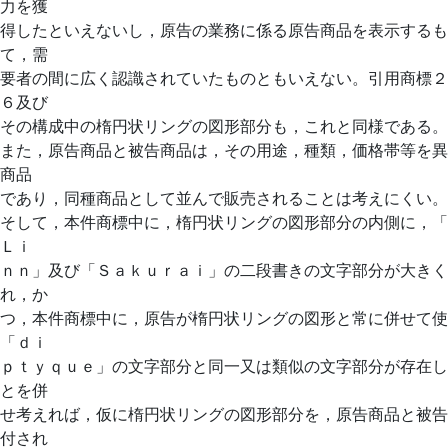
力を獲
得したといえないし，原告の業務に係る原告商品を表示するも
て，需
要者の間に広く認識されていたものともいえない。引用商標２
６及び
その構成中の楕円状リングの図形部分も，これと同様である。
また，原告商品と被告商品は，その用途，種類，価格帯等を異
商品
であり，同種商品として並んで販売されることは考えにくい。
そして，本件商標中に，楕円状リングの図形部分の内側に，「
Ｌｉ
ｎｎ」及び「Ｓａｋｕｒａｉ」の二段書きの文字部分が大きく
れ，か
つ，本件商標中に，原告が楕円状リングの図形と常に併せて使
「ｄｉ
ｐｔｙｑｕｅ」の文字部分と同一又は類似の文字部分が存在し
とを併
せ考えれば，仮に楕円状リングの図形部分を，原告商品と被告
付され