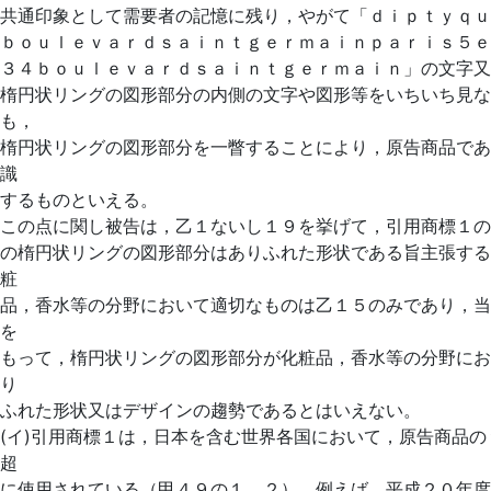
共通印象として需要者の記憶に残り，やがて「ｄｉｐｔｙｑｕ
ｂｏｕｌｅｖａｒｄｓａｉｎｔｇｅｒｍａｉｎｐａｒｉｓ５ｅ
３４ｂｏｕｌｅｖａｒｄｓａｉｎｔｇｅｒｍａｉｎ」の文字又
楕円状リングの図形部分の内側の文字や図形等をいちいち見な
も，
楕円状リングの図形部分を一瞥することにより，原告商品であ
識
するものといえる。
この点に関し被告は，乙１ないし１９を挙げて，引用商標１の
の楕円状リングの図形部分はありふれた形状である旨主張する
粧
品，香水等の分野において適切なものは乙１５のみであり，当
を
もって，楕円状リングの図形部分が化粧品，香水等の分野にお
り
ふれた形状又はデザインの趨勢であるとはいえない。
(イ)引用商標１は，日本を含む世界各国において，原告商品の
超
に使用されている（甲４９の１，２）。例えば，平成２０年度