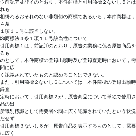
ウ前記ア及びイのとおり，本件商標と引用商標２ないし６とは
れも
相紛れるおそれのない非類似の商標であるから，本件商標は，
４条
１項１１号に該当しない。
⑶商標法４条１項１５号該当性について
引用商標１は，前記⑴のとおり，原告の業務に係る原告商品を
るも
のとして，本件商標の登録出願時及び登録査定時において，需
間に広
く認識されていたものと認めることはできない。
また，引用商標２ないし６については，本件商標の登録出願時
録査
定時において，引用商標２が，原告商品について単独で使用さ
品の出
所識別標識として需要者の間に広く認識されていたという状況
だせず，
引用商標３ないし６が，原告商品を表示するものとして，需要
に広く