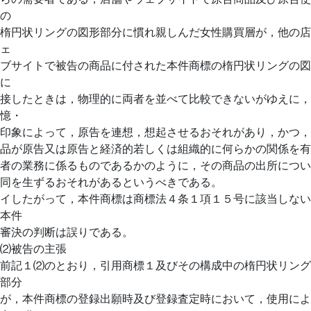
の
楕円状リングの図形部分に慣れ親しんだ女性購買層が，他の店
ェ
ブサイトで被告の商品に付された本件商標の楕円状リングの図
に
接したときは，物理的に両者を並べて比較できないがゆえに，
憶・
印象によって，原告を連想，想起させるおそれがあり，かつ，
品が原告又は原告と経済的若しくは組織的に何らかの関係を有
者の業務に係るものであるかのように，その商品の出所につい
同を生ずるおそれがあるというべきである。
イしたがって，本件商標は商標法４条１項１５号に該当しない
本件
審決の判断は誤りである。
⑵被告の主張
前記１⑵のとおり，引用商標１及びその構成中の楕円状リング
部分
が，本件商標の登録出願時及び登録査定時において，使用によ