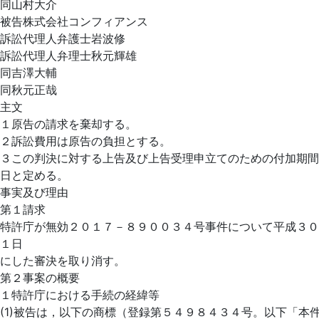
同山村大介
被告株式会社コンフィアンス
訴訟代理人弁護士岩波修
訴訟代理人弁理士秋元輝雄
同吉澤大輔
同秋元正哉
主文
１原告の請求を棄却する。
２訴訟費用は原告の負担とする。
３この判決に対する上告及び上告受理申立てのための付加期間
日と定める。
事実及び理由
第１請求
特許庁が無効２０１７－８９００３４号事件について平成３０
１日
にした審決を取り消す。
第２事案の概要
１特許庁における手続の経緯等
(1)被告は，以下の商標（登録第５４９８４３４号。以下「本