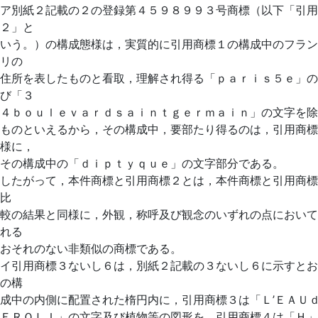
ア別紙２記載の２の登録第４５９８９９３号商標（以下「引用
２」と
いう。）の構成態様は，実質的に引用商標１の構成中のフラン
リの
住所を表したものと看取，理解され得る「ｐａｒｉｓ５ｅ」の
び「３
４ｂｏｕｌｅｖａｒｄｓａｉｎｔｇｅｒｍａｉｎ」の文字を除
ものといえるから，その構成中，要部たり得るのは，引用商標
様に，
その構成中の「ｄｉｐｔｙｑｕｅ」の文字部分である。
したがって，本件商標と引用商標２とは，本件商標と引用商標
比
較の結果と同様に，外観，称呼及び観念のいずれの点において
れる
おそれのない非類似の商標である。
イ引用商標３ないし６は，別紙２記載の３ないし６に示すとお
の構
成中の内側に配置された楕円内に，引用商標３は「Ｌ’ＥＡＵ
ＥＲＯＬＩ」の文字及び植物等の図形を，引用商標４は「Ｈ」