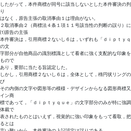
したがって，本件商標が同号に該当しないとした本件審決の判
り
はなく，原告主張の取消事由１は理由がない。
２取消事由２（商標法４条１項１１号該当性の判断の誤り）に
⑴原告の主張
本件審決は，引用商標２ないし６は，いずれも「ｄｉｐｔｙｑ
の文
字部分が自他商品の識別標識として看者に強く支配的な印象を
もので
あり，要部に当たる旨認定した。
しかし，引用商標２ないし６は，全体として，楕円状リングの
び
その内側の文字や図形等の模様・デザインからなる図形商標又
イン商
標であって，「ｄｉｐｔｙｑｕｅ」の文字部分のみが特に強調
体裁で
表されたものとはいえず，視覚的に強い印象をもって看取，把
るとは
言い難いから，本件審決の上記認定は誤りである。