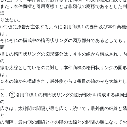
また，本件商標と引用商標１とは非類似の商標であるとした判
誤
りはない。
(イ)仮に原告が主張するように引用商標１の要部及び本件商標
は，
それぞれの構成中の楕円状リングの図形部分であるとしても
商
標１の楕円状リングの図形部分は，４本の線から構成され，内
の
線を太線としているのに対し，本件商標の楕円状リングの図形
は，
５本の線から構成され，最外側から２番目の線のみを太線とし
こ
と，②引用商標１の楕円状リングの図形部分を構成する線同
の
広さは，太線間の間隔が最も広く，続いて，最外側の細線と隣
と
の間隔，最内側の細線とその隣の太線との間隔の順になってお