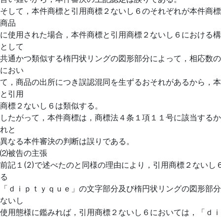
そして，本件商標と引用商標２ないし６のそれぞれが本件商標
商品
に使用された場合，本件商標と引用商標２ないし６における構
として
共通かつ類似する楕円状リングの図形部分によって，相応数の
におい
て，商品の出所につき誤認混同を生ずるおそれがあるから，本
と引用
商標２ないし６は類似する。
したがって，本件商標は，商標法４条１項１１号に該当するか
れと
異なる本件審決の判断は誤りである。
⑵被告の主張
前記１(2)で述べたのと同様の理由により，引用商標２ないし
る
「ｄｉｐｔｙｑｕｅ」の文字部分及び楕円状リングの図形部分
ないし
使用態様に鑑みれば，引用商標２ないし６においては，「ｄｉ