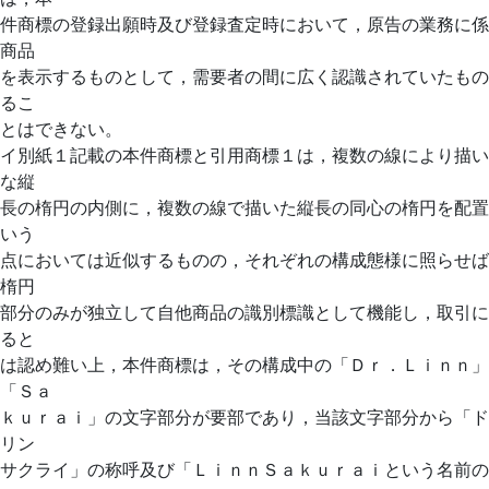
件商標の登録出願時及び登録査定時において，原告の業務に係
商品
を表示するものとして，需要者の間に広く認識されていたもの
るこ
とはできない。
イ別紙１記載の本件商標と引用商標１は，複数の線により描い
な縦
長の楕円の内側に，複数の線で描いた縦長の同心の楕円を配置
いう
点においては近似するものの，それぞれの構成態様に照らせば
楕円
部分のみが独立して自他商品の識別標識として機能し，取引に
ると
は認め難い上，本件商標は，その構成中の「Ｄｒ．Ｌｉｎｎ」
「Ｓａ
ｋｕｒａｉ」の文字部分が要部であり，当該文字部分から「ド
リン
サクライ」の称呼及び「ＬｉｎｎＳａｋｕｒａｉという名前の