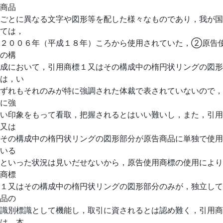
商品
ごとに異なる文字や図形等を配した様々なものであり，我が国
ては，
２００６年（平成１８年）ころから使用されていた，②原告
の構
成において，引用商標１又はその構成中の楕円状リングの図形
は，い
ずれもそれのみが特に強調された体裁で表されていないので，
に強
い印象をもって看取，把握されるとはいい難いし，また，引用
又は
その構成中の楕円状リングの図形部分が原告商品に単独で使用
いる
といった状況は見いだせないから，原告使用商標の使用により
商標
１又はその構成中の楕円状リングの図形部分のみが，独立して
品の
識別標識として機能し，取引に資されるとは認め難く，引用商
は，本