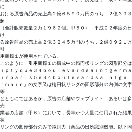
に
おける原告商品の売上高２億６５９０万円のうち，２億３９３
超
（合計販売数量２万１９６２個。甲５０），平成２２年度の日
け
る原告商品の売上高２億３２４５万円のうち，２億０９２１万
引
用商標１が使用されている。
このように，引用商標１の構成中の楕円状リングの図形部分は
ｉｐｔｙｑｕｅ３４ｂｏｕｌｅｖａｒｄｓａｉｎｔｇｅｒｍａ
ｉｎｐａｒｉｓ５ｅ３４ｂｏｕｌｅｖａｒｄｓａｉｎｔｇｅ
ｒｍａｉｎ」の文字又は楕円状リングの図形部分の内側の文字
等
とともにではあるが，原告の店舗やウェブサイト，あるいは多
売
業者の店舗（甲６）において，長年かつ大量に使用された結果
状
リングの図形部分のみで識別力（商品の出所識別機能。以下同