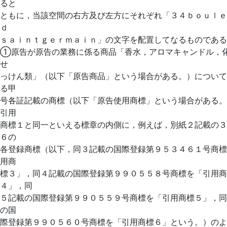
ると
ともに，当該空間の右方及び左方にそれぞれ「３４ｂｏｕｌｅ
ｄ
ｓａｉｎｔｇｅｒｍａｉｎ」の文字を配置してなるものである
①原告が原告の業務に係る商品「香水，アロマキャンドル，
せ
っけん類」（以下「原告商品」という場合がある。）について
る甲
号各証記載の商標（以下「原告使用商標」という場合がある。
引用
商標１と同一といえる標章の内側に，例えば，別紙２記載の３
６の
各登録商標（以下，同３記載の国際登録第９５３４６１号商標
用商
標３」，同４記載の国際登録第９９０５５８号商標を「引用商
４」，同
５記載の国際登録第９９０５５９号商標を「引用商標５」，同
の国
際登録第９９０５６０号商標を「引用商標６」という。）のよ