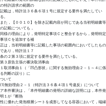
の特許請求の範囲の
記載は，特許法３６条６項１号に規定する要件を満たしてい
る。
また，【００１０】を除き記載内容が同じである当初明細書等
の記載についても，
同様の理由により，発明特定事項Ｃと整合するから，発明特定
事項Ｃを追加する補
正は，当初明細書等に記載した事項の範囲内においてしたもの
であり，特許法１７
条の２第３項に規定する要件を満たしている。
第３原告主張の審決取消事由
１取消事由１（「凹凸形状」に関する無効理由２－１～４に係
る判断の誤り）に
ついて
(1)無効理由２－１（特許法３６条４項１号違反）について
ア本件審決は，「本件明細書の発明の詳細な説明には，本件発
明１が『断熱
性に優れた発泡積層シートを成形してなる容器において，端縁