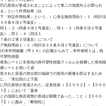
凹凸形状が形成されることによって第二の強度向上が図られ
る」という作用効果（以
下「特定作用効果」という。）に係る無効理由１－１（特許法
３６条６項１号違反），
同１－２（同条４項１号違反），同１－３（同条６項２号違
反），同１－４（同法１
７条の２第３項違反）について
ア無効理由１－１（特許法３６条６項１号違反）について
(ｱ)本件明細書（甲１４）の記載からみて，本件発明１は，熱
可塑性樹脂
発泡シートに非発泡の熱可塑性樹脂フィルムを積層した発泡積
層シートを用いて成
形された容器の突出部の端縁での指等の裂傷を防止するため
に，「突出部の上下面
に凹凸形状が形成された」従来技術（【０００２】～【０００
７】）において「蓋体
との強固な係合状態の形成が困難であった」こと（【０００
７】）に鑑み，「断熱性に