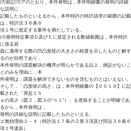
(ｱ)前記(1)アのとおり，本件発明は，本件明細書の発明の詳細
な説明に
記載したものといえるから，本件特許の特許請求の範囲の記載
は，特許法３６条６
項１号に規定する要件を満たしている。
(ｲ)発明特定事項Ｄ及びＥに規定される数値範囲は，本件特許
に係る容
器に適用する際の凹凸形状の大きさの程度を示したものと解す
るのが自然であり，
本件発明の課題解決の機序が明らかである以上，例証がないこ
とのみを理由に，本
件発明は，課題を解決できないものを含むものとはいえない。
そして，「凸形状の高さ」は，本件明細書の【００１９】に記
載された「突起１５
ａの高さ（図２，図３の“ｈ１”）」を意味することが明確であ
るから，本件発明は，
発明の詳細な説明に記載したものといえる。
エ無効理由２－４（特許法１７条の２第３項及び同法３６条６
項１号違反）