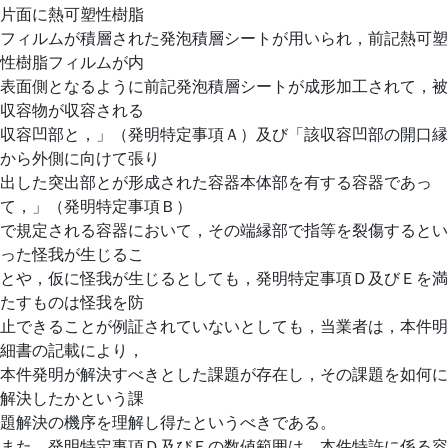
片面に熱可塑性樹脂
フィルムが積層された発泡積層シートが用いられ，前記熱可塑
性樹脂フィルムが内
表面側となるように前記発泡積層シートが成形加工されて，被
収容物が収容される
収容凹部と，」（発明特定事項Ａ）及び「該収容凹部の開口縁
から外側に向けて張り
出した突出部とが形成された容器本体部を有する容器であっ
て，」（発明特定事項Ｂ）
で規定される容器において，その端縁部で指等を裂傷するとい
った怪我が生じるこ
とや，仮に怪我が生じるとしても，発明特定事項Ｄ及びＥを満
たすものは怪我を防
止できることが例証されていないとしても，当業者は，本件明
細書の記載により，
本件発明が解決すべきとした課題が存在し，その課題を如何に
解決したかという課
題解決の機序を理解し得たというべきである。
また，発明特定事項Ｄ及びＥの数値範囲は，本件特許に係る容