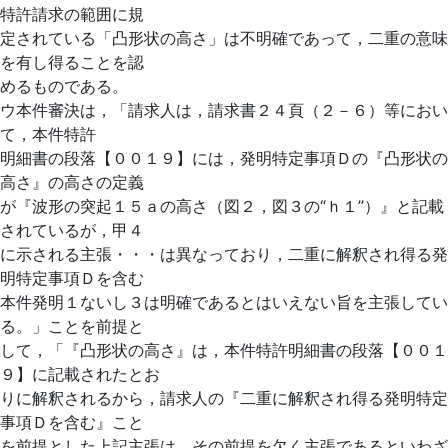
特許請求の範囲に規
定されている「凸形状の高さ」は不明確であって，二重の意味
を有し得ることを認
めるものである。
ウ本件審決は，「請求人は，請求書２４頁（２－６）等におい
て，本件特許
明細書の段落【００１９】には，発明特定事項Ｄの『凸形状の
高さ』の高さの定義
が『波形の突起１５ａの高さ（図２，図３の“ｈ１”）』と記載
されているが，甲４
に示される主張・・・は異なっており，二重に解釈され得る発
明特定事項Ｄを含む
本件発明１ないし３は明確であるとはいえない旨を主張してい
る。」ことを前提と
して，「『凸形状の高さ』は，本件特許明細書の段落【００１
９】に記載されたとお
りに解釈されるから，請求人の『二重に解釈され得る発明特定
事項Ｄを含む』こと
を前提とした上記主張は，その前提を欠く主張であるといわざ