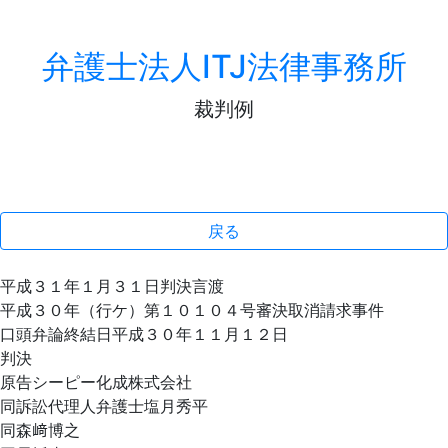
弁護士法人ITJ法律事務所
裁判例
戻る
平成３１年１月３１日判決言渡
平成３０年（行ケ）第１０１０４号審決取消請求事件
口頭弁論終結日平成３０年１１月１２日
判決
原告シーピー化成株式会社
同訴訟代理人弁護士塩月秀平
同森﨑博之