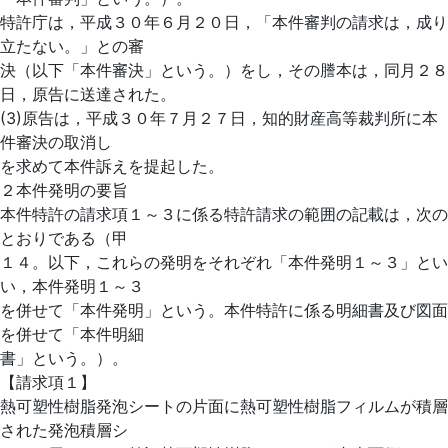
特許庁は，平成３０年６月２０日，「本件審判の請求は，成り
立たない。」との審
決（以下「本件審決」という。）をし，その謄本は，同月２８
日，原告に送達された。
(3)原告は，平成３０年７月２７日，知的財産高等裁判所に本
件審決の取消し
を求めて本件訴えを提起した。
２本件発明の要旨
本件特許の請求項１～３に係る特許請求の範囲の記載は，次の
とおりである（甲
１４。以下，これらの発明をそれぞれ「本件発明１～３」とい
い，本件発明１～３
を併せて「本件発明」という。本件特許に係る明細書及び図面
を併せて「本件明細
書」という。）。
【請求項１】
熱可塑性樹脂発泡シートの片面に熱可塑性樹脂フィルムが積層
された発泡積層シ