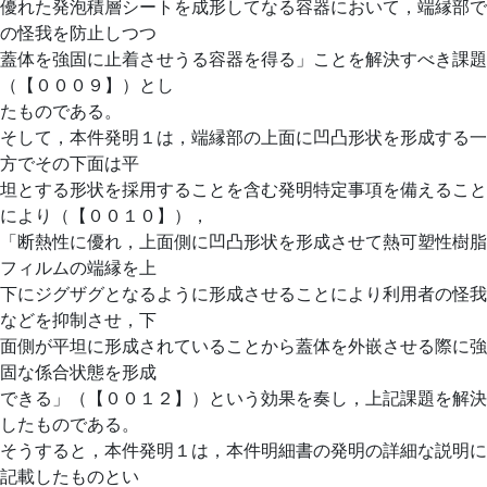
優れた発泡積層シートを成形してなる容器において，端縁部で
の怪我を防止しつつ
蓋体を強固に止着させうる容器を得る」ことを解決すべき課題
（【０００９】）とし
たものである。
そして，本件発明１は，端縁部の上面に凹凸形状を形成する一
方でその下面は平
坦とする形状を採用することを含む発明特定事項を備えること
により（【００１０】），
「断熱性に優れ，上面側に凹凸形状を形成させて熱可塑性樹脂
フィルムの端縁を上
下にジグザグとなるように形成させることにより利用者の怪我
などを抑制させ，下
面側が平坦に形成されていることから蓋体を外嵌させる際に強
固な係合状態を形成
できる」（【００１２】）という効果を奏し，上記課題を解決
したものである。
そうすると，本件発明１は，本件明細書の発明の詳細な説明に
記載したものとい