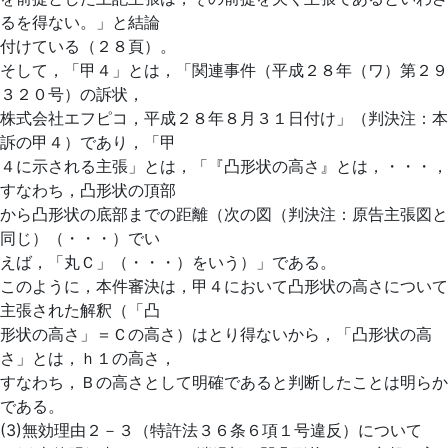
るを得ない。」と結論
付けている（２８頁）。
そして，「甲４」とは，「関連事件（平成２８年（ワ）第２９
３２０号）の訴状，
株式会社エフピコ，平成２８年８月３１日付け」（判決注：本
訴の甲４）であり，「甲
４に示される主張」とは，「『凸形状の高さ』とは，・・・，
すなわち，凸形状の頂部
から凸形状の底部までの距離（次の図（判決注：原告主張図と
同じ）（・・・）でい
えば，「丸Ｃ」（・・・）をいう）」である。
このように，本件審決は，甲４において凸形状の高さについて
主張された解釈（「凸
形状の高さ」＝Ｃの高さ）はとり得ないから，「凸形状の高
さ」とは，ｈ１の高さ，
すなわち，Ｂの高さとして明確であると判断したことは明らか
である。
(3)無効理由２－３（特許法３６条６項１号違反）について