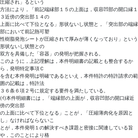
圧縮され」るという
方法により，「前記端縁部１５の上面は，収容凹部の開口縁１
３近傍の突出部１４の
上面に比べて下位となる」形状ないし状態と，「突出部の端縁
部において前記熱可塑
性樹脂発泡シートが圧縮されて厚みが薄くなっており」という
形状ないし状態との
双方を具備した「容器」の発明が把握される。
このように，上記理解は，本件明細書の記載とも整合するか
ら，発明特定事項Ｃ
を含む本件発明は明確であるといえ，本件特許の特許請求の範
囲の記載は，特許法
３６条６項２号に規定する要件を満たしている。
(ｲ)本件明細書には，「端縁部の上面が，収容凹部の開口縁近
傍の突出部
の上面に比べて下位となる」ことが，「圧縮薄肉化を原因と
し」なければならないこ
とが，本件発明１の解決すべき課題と密接に関連している旨
や，このことにより格