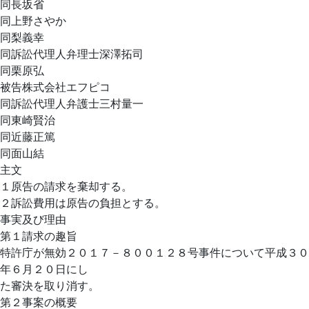
同長坂省
同上野さやか
同梨義幸
同訴訟代理人弁理士深澤拓司
同栗原弘
被告株式会社エフピコ
同訴訟代理人弁護士三村量一
同東崎賢治
同近藤正篤
同面山結
主文
１原告の請求を棄却する。
２訴訟費用は原告の負担とする。
事実及び理由
第１請求の趣旨
特許庁が無効２０１７－８００１２８号事件について平成３０
年６月２０日にし
た審決を取り消す。
第２事案の概要