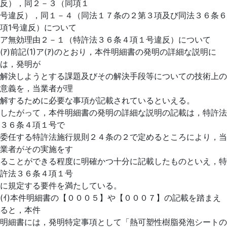
反），同２－３（同項１
号違反），同１－４（同法１７条の２第３項及び同法３６条６
項1号違反）について
ア無効理由２－１（特許法３６条４項１号違反）について
(ｱ)前記(1)ア(ｱ)のとおり，本件明細書の発明の詳細な説明に
は，発明が
解決しようとする課題及びその解決手段等についての技術上の
意義を，当業者が理
解するために必要な事項が記載されているといえる。
したがって，本件明細書の発明の詳細な説明の記載は，特許法
３６条４項１号で
委任する特許法施行規則２４条の２で定めるところにより，当
業者がその実施をす
ることができる程度に明確かつ十分に記載したものといえ，特
許法３６条４項１号
に規定する要件を満たしている。
(ｲ)本件明細書の【０００５】や【０００７】の記載を踏まえ
ると，本件
明細書には，発明特定事項として「熱可塑性樹脂発泡シートの