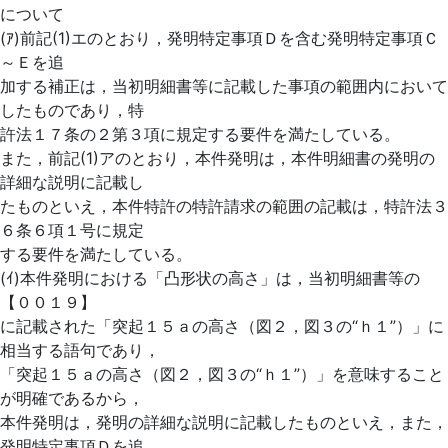
について
(ｱ)前記(1)エのとおり，発明特定事項Ｄを含む発明特定事項Ｃ
～Ｅを追
加する補正は，当初明細書等に記載した事項の範囲内において
したものであり，特
許法１７条の２第３項に規定する要件を満たしている。
また，前記(1)アのとおり，本件発明は，本件明細書の発明の
詳細な説明に記載し
たものといえ，本件特許の特許請求の範囲の記載は，特許法３
６条６項１号に規定
する要件を満たしている。
(ｲ)本件発明における「凸形状の高さ」は，当初明細書等の
【００１９】
に記載された「突起１５ａの高さ（図２，図３の“ｈ１”）」に
相当する語句であり，
「突起１５ａの高さ（図２，図３の“ｈ１”）」を意味すること
が明確であるから，
本件発明は，発明の詳細な説明に記載したものといえ，また，
発明特定事項Ｄを追