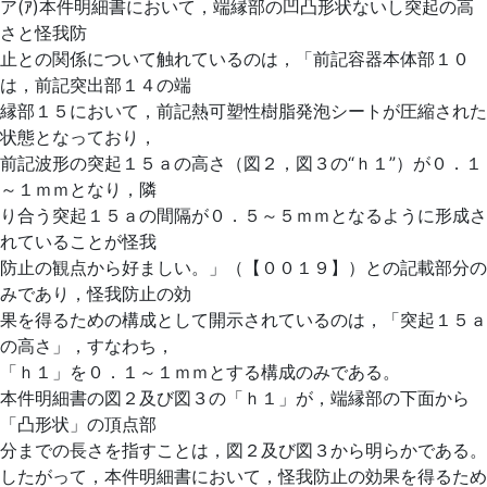
ア(ｱ)本件明細書において，端縁部の凹凸形状ないし突起の高
さと怪我防
止との関係について触れているのは，「前記容器本体部１０
は，前記突出部１４の端
縁部１５において，前記熱可塑性樹脂発泡シートが圧縮された
状態となっており，
前記波形の突起１５ａの高さ（図２，図３の“ｈ１”）が０．１
～１ｍｍとなり，隣
り合う突起１５ａの間隔が０．５～５ｍｍとなるように形成さ
れていることが怪我
防止の観点から好ましい。」（【００１９】）との記載部分の
みであり，怪我防止の効
果を得るための構成として開示されているのは，「突起１５ａ
の高さ」，すなわち，
「ｈ１」を０．１～１ｍｍとする構成のみである。
本件明細書の図２及び図３の「ｈ１」が，端縁部の下面から
「凸形状」の頂点部
分までの長さを指すことは，図２及び図３から明らかである。
したがって，本件明細書において，怪我防止の効果を得るため