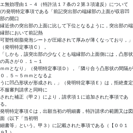
エ無効理由１－４（特許法１７条の２第３項違反）について
(ｱ)発明特定事項である「前記突出部の端縁部の上面が収容凹
部の開口
縁近傍の突出部の上面に比して下位となるように，突出部の端
縁部において前記熱
可塑性樹脂発泡シートが圧縮されて厚みが薄くなっており，」
（発明特定事項Ｃ），
「しかも，該突出部の少なくとも端縁部の上面側には，凸形状
の高さが０．１～１
ｍｍとなり」（発明特定事項Ｄ），「隣り合う凸形状の間隔が
０．５～５ｍｍとなるよ
うに凹凸形状が形成され，」（発明特定事項Ｅ）は，拒絶査定
不服審判請求と同時に
された補正（甲２）により，請求項１に追加された事項であ
る。
発明特定事項Ｃは，出願当初の明細書，特許請求の範囲又は図
面（以下「当初明
細書等」という。甲３）に記載された事項である（【００１
９】）。