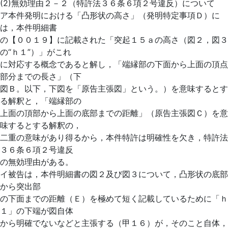
(2)無効理由２－２（特許法３６条６項２号違反）について
ア本件発明における「凸形状の高さ」（発明特定事項Ｄ）に
は，本件明細書
の【００１９】に記載された「突起１５ａの高さ（図２，図３
の“ｈ１”）」がこれ
に対応する概念であると解し，「端縁部の下面から上面の頂点
部分までの長さ」（下
図Ｂ。以下，下図を「原告主張図」という。）を意味するとす
る解釈と，「端縁部の
上面の頂部から上面の底部までの距離」（原告主張図Ｃ）を意
味するとする解釈の，
二重の意味があり得るから，本件特許は明確性を欠き，特許法
３６条６項２号違反
の無効理由がある。
イ被告は，本件明細書の図２及び図３について，凸形状の底部
から突出部
の下面までの距離（Ｅ）を極めて短く記載しているために「ｈ
１」の下端が図自体
から明確でないなどと主張する（甲１６）が，そのこと自体，