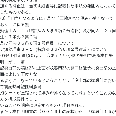
加する補正は，当初明細書等に記載した事項の範囲内において
したものである。
(3)「下位となるように」及び「圧縮されて厚みが薄くなって
おり」に係る無
効理由３－１（特許法３６条６項２号違反）及び同３－２（同
法１７条の２第３項
及び同法３６条６項１号違反）について
ア無効理由３－１（特許法３６条６項２号違反）について
(ｱ)発明特定事項Ｃは，「容器」という物の発明である本件発
明１が，「前
記突出部の端縁部の上面が収容凹部の開口縁近傍の突出部の上
面に比して下位とな
るように」なっているということと，「突出部の端縁部におい
て前記熱可塑性樹脂発
泡シートが圧縮されて厚みが薄くなっており」ということの双
方を構成要件として
いることを明確に規定するものと理解される。
また，本件明細書の【００１９】の記載から，「端縁部１５が