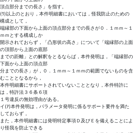
頂点部分までの長さ」を指す。
(ｳ)以上のとおり，本件明細書においては，怪我防止のための
構成として，
端縁部の下面から上面の頂点部分までの長さが０．１ｍｍ～１
ｍｍとする構成しか
開示されておらず，「凸形状の高さ」について「端縁部の上面
の頂部から上面の底部
までの距離」との解釈をとるならば，本件発明は，「端縁部の
下面から上面の頂点部
分までの長さ」が，０．１ｍｍ～１ｍｍの範囲でないものを含
むこととなるから，
本件明細書にサポートされていないこととなり，本件特許に
は，特許法３６条６項
１号違反の無効理由がある。
イ(ｱ)本件発明は，パラメータ発明に係るサポート要件を満た
しておらず，
また，本件明細書には発明特定事項Ｄ及びＥを備えることによ
り怪我を防止できる