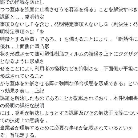
部での怪我を防止し
つつ蓋体を強固に止着させうる容器を得る』ことを解決すべき
課題とし，発明特定
事項ＤないしＦを含む，発明特定事項ＡないしＧ（判決注：発
明特定事項Ｇは「を
特徴とする容器」である。）を備えることにより，『断熱性に
優れ，上面側に凹凸形
状を形成させて熱可塑性樹脂フィルムの端縁を上下にジグザグ
となるように形成さ
せることにより利用者の怪我などを抑制させ，下面側が平坦に
形成されていること
から蓋体を外嵌させる際に強固な係合状態を形成できる』とい
う効果を奏し，上記
課題を解決したものであることが記載されており，本件明細書
の発明の詳細な説明
には，発明が解決しようとする課題及びその解決手段等につい
ての技術上の意義を，
当業者が理解するために必要な事項が記載されているといえ
る」旨認定する。