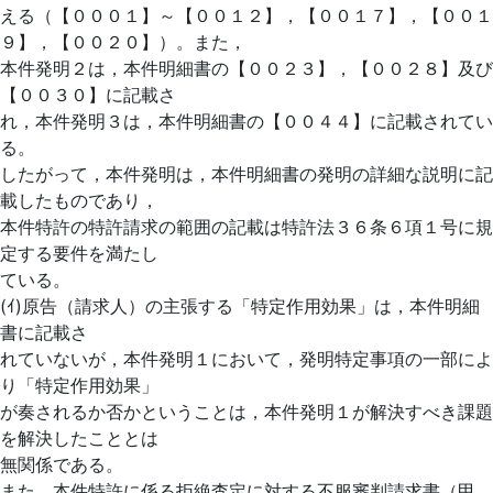
える（【０００１】～【００１２】，【００１７】，【００１
９】，【００２０】）。また，
本件発明２は，本件明細書の【００２３】，【００２８】及び
【００３０】に記載さ
れ，本件発明３は，本件明細書の【００４４】に記載されてい
る。
したがって，本件発明は，本件明細書の発明の詳細な説明に記
載したものであり，
本件特許の特許請求の範囲の記載は特許法３６条６項１号に規
定する要件を満たし
ている。
(ｲ)原告（請求人）の主張する「特定作用効果」は，本件明細
書に記載さ
れていないが，本件発明１において，発明特定事項の一部によ
り「特定作用効果」
が奏されるか否かということは，本件発明１が解決すべき課題
を解決したこととは
無関係である。
また，本件特許に係る拒絶査定に対する不服審判請求書（甲