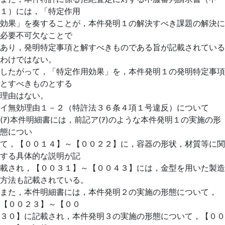
１）には，「特定作用
効果」を奏することが，本件発明１の解決すべき課題の解決に
必要不可欠なことで
あり，発明特定事項と解すべきものである旨が記載されている
わけではない。
したがって，「特定作用効果」を，本件発明１の発明特定事項
とすべきものとする
理由はない。
イ無効理由１－２（特許法３６条４項１号違反）について
(ｱ)本件明細書には，前記ア(ｱ)のような本件発明１の実施の形
態につい
て，【００１４】～【００２２】に，容器の形状，材質等に関
する具体的な説明が記
載され，【００３１】～【００４３】には，金型を用いた製造
方法も記載されている。
また，本件明細書には，本件発明２の実施の形態について，
【００２３】～【００
３０】に記載され，本件発明３の実施の形態について，【００