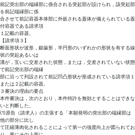
前記突出部の端縁部に係合される突起部が設けられ，該突起部
を前記端縁部に係
合させて前記容器本体部に外嵌される蓋体が備えられている蓋
付容器である請求項
１記載の容器。
【請求項３】
断面形状が波形，鋸歯形，半円形のいずれかの形状を有する線
状の突起あるいは
溝が，互いに交差された状態，または，交差されていない状態
で前記突出部の端縁
部に沿って列設されて前記凹凸形状が形成されている請求項１
または２記載の容器。
３審決の理由の要点
本件審決は，次のとおり，本件特許を無効とすることはできな
いと判断した。
(1)原告（請求人）の主張する「本願発明の突出部の端縁部は
他の部分に比し
て圧縮薄肉化されることによって第一の強度向上が図られてお
り，更にその上面に