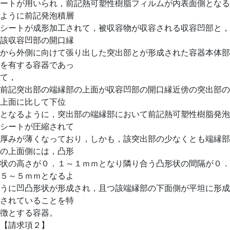
ートが用いられ，前記熱可塑性樹脂フィルムが内表面側となる
ように前記発泡積層
シートが成形加工されて，被収容物が収容される収容凹部と，
該収容凹部の開口縁
から外側に向けて張り出した突出部とが形成された容器本体部
を有する容器であっ
て，
前記突出部の端縁部の上面が収容凹部の開口縁近傍の突出部の
上面に比して下位
となるように，突出部の端縁部において前記熱可塑性樹脂発泡
シートが圧縮されて
厚みが薄くなっており，しかも，該突出部の少なくとも端縁部
の上面側には，凸形
状の高さが０．１～１ｍｍとなり隣り合う凸形状の間隔が０．
５～５ｍｍとなるよ
うに凹凸形状が形成され，且つ該端縁部の下面側が平坦に形成
されていることを特
徴とする容器。
【請求項２】