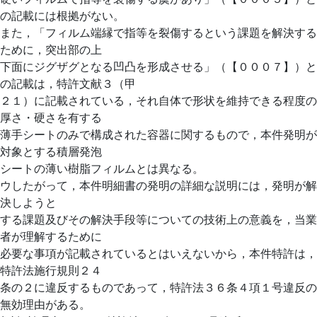
の記載には根拠がない。
また，「フィルム端縁で指等を裂傷するという課題を解決する
ために，突出部の上
下面にジグザグとなる凹凸を形成させる」（【０００７】）と
の記載は，特許文献３（甲
２１）に記載されている，それ自体で形状を維持できる程度の
厚さ・硬さを有する
薄手シートのみで構成された容器に関するもので，本件発明が
対象とする積層発泡
シートの薄い樹脂フィルムとは異なる。
ウしたがって，本件明細書の発明の詳細な説明には，発明が解
決しようと
する課題及びその解決手段等についての技術上の意義を，当業
者が理解するために
必要な事項が記載されているとはいえないから，本件特許は，
特許法施行規則２４
条の２に違反するものであって，特許法３６条４項１号違反の
無効理由がある。