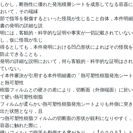
しかし，断熱性に優れた発泡積層シートを成形してなる容器に
おいて，その端縁
部で指等を裂傷するといった怪我が生じること自体，本件明細
書の発明の詳細な説
明には，客観的・科学的な証明や事実が一切記載されていない
し，仮に怪我が生じ
得るとしても，本件発明における凹凸形状によればその怪我を
防止できることも，
発明の詳細な説明において，何ら客観的・科学的な証明はされ
ていない。
イ本件審決が引用する本件明細書の「熱可塑性樹脂発泡シート
と熱可塑性
樹脂フィルムとの硬さの差により，切断面（外側端面）に於い
て硬い熱可塑性樹脂
フィルムが柔らかい熱可塑性樹脂発泡シートよりも外側に突き
出た状態となり，且
つ熱可塑性樹脂フィルムの切断面の形状が鋭利になりやすく，
容器に触れた際に，
硬いフィルムで指等を裂傷する虞があり」（【０００５】）と