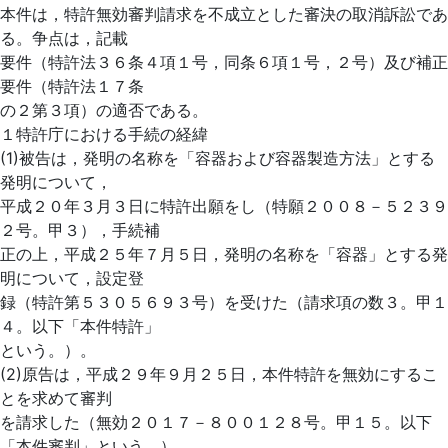
本件は，特許無効審判請求を不成立とした審決の取消訴訟であ
る。争点は，記載
要件（特許法３６条４項１号，同条６項１号，２号）及び補正
要件（特許法１７条
の２第３項）の適否である。
１特許庁における手続の経緯
(1)被告は，発明の名称を「容器および容器製造方法」とする
発明について，
平成２０年３月３日に特許出願をし（特願２００８－５２３９
２号。甲３），手続補
正の上，平成２５年７月５日，発明の名称を「容器」とする発
明について，設定登
録（特許第５３０５６９３号）を受けた（請求項の数３。甲１
４。以下「本件特許」
という。）。
(2)原告は，平成２９年９月２５日，本件特許を無効にするこ
とを求めて審判
を請求した（無効２０１７－８００１２８号。甲１５。以下
「本件審判」という。）。