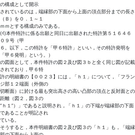
の構成として開示
されているのは，端縁部の下面から上面の頂点部分までの長さ
（Ｂ）を０．１～１
ｍｍとする構成のみである。
(ｲ)本件特許に係る出願と同日に出願された特許第５１６４６
０９号（甲
６。以下，この特許を「甲６特許」といい，その特許発明を
「甲６発明」という。）
の図面として，本件特許の図２及び図３ｂと全く同じ図が記載
されており，甲６特
許の明細書の【００２３】には，「ｈ１」について，「フラン
ジ部１２端面（外側の
切断面）に於ける最も突出高さの高い凸部の頂点と反対面との
距離（図２，図３の
“ｈ１”）」であると説明され，「ｈ１」の下端が端縁部の下面
であることが明記され
ている。
そうすると，本件明細書の図２及び図３の「ｈ１」も，「端縁
部の下面から上面の