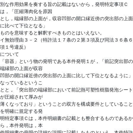
別な作用効果を奏する旨の記載はないから，発明特定事項Ｃ
は，「圧縮薄肉化を原因
とし，端縁部の上面が，収容凹部の開口縁近傍の突出部の上面
に比べて下位となる」
ものを意味すると解釈すべきものとはいえない。
イ無効理由３－２（特許法１７条の２第３項及び同法３６条６
項１号違反）
について
「容器」という物の発明である本件発明１が，「前記突出部の
端縁部の上面が収容
凹部の開口縁近傍の突出部の上面に比して下位となるように」
なっているというこ
とと，「突出部の端縁部において前記熱可塑性樹脂発泡シート
が圧縮されて厚みが
薄くなっており」ということの双方を構成要件としていること
を明確に規定する発
明特定事項Ｃは，本件明細書の記載とも整合するものであるか
ら，本件発明は，本
件明細書の発明の詳細な説明に記載したものといえ，本件特許