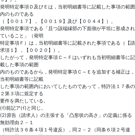
発明特定事項Ｄ及びＥは，当初明細書等に記載した事項の範囲
内のものである
（【００１７】，【００１９】及び【００４４】）。
発明特定事項である「且つ該端縁部の下面側が平坦に形成され
ていること」（発明
特定事項Ｆ）は，当初明細書等に記載された事項である（【請
求項１】，【００２０】）。
したがって，発明特定事項Ｃ～Ｆはいずれも当初明細書等に記
載した事項の範囲
内のものであるから，発明特定事項Ｃ～Ｅを追加する補正は，
当初明細書等に記載
した事項の範囲内においてしたものであって，特許法１７条の
２第３項に規定する
要件を満たしている。
(ｲ)前記ア(ｲ)と同じ。
(2)原告（請求人）の主張する「凸形状の高さ」の定義に係る
無効理由２－１
（特許法３６条４項１号違反），同２－２（同条６項２号違