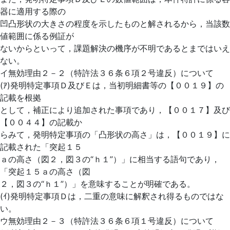
器に適用する際の
凹凸形状の大きさの程度を示したものと解されるから，当該数
値範囲に係る例証が
ないからといって，課題解決の機序が不明であるとまではいえ
ない。
イ無効理由２－２（特許法３６条６項２号違反）について
(ｱ)発明特定事項Ｄ及びＥは，当初明細書等の【００１９】の
記載を根拠
として，補正により追加された事項であり，【００１７】及び
【００４４】の記載か
らみて，発明特定事項の「凸形状の高さ」は，【００１９】に
記載された「突起１５
ａの高さ（図２，図３の“ｈ１”）」に相当する語句であり，
「突起１５ａの高さ（図
２，図３の“ｈ１”）」を意味することが明確である。
(ｲ)発明特定事項Ｄは，二重の意味に解釈され得るものではな
い。
ウ無効理由２－３（特許法３６条６項１号違反）について