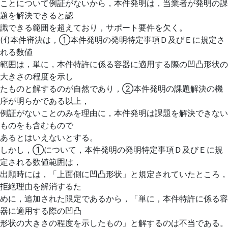
ことについて例証がないから，本件発明は，当業者が発明の課
題を解決できると認
識できる範囲を超えており，サポート要件を欠く。
(ｲ)本件審決は，①本件発明の発明特定事項Ｄ及びＥに規定さ
れる数値
範囲は，単に，本件特許に係る容器に適用する際の凹凸形状の
大きさの程度を示し
たものと解するのが自然であり，②本件発明の課題解決の機
序が明らかである以上，
例証がないことのみを理由に，本件発明は課題を解決できない
ものをも含むもので
あるとはいえないとする。
しかし，①について，本件発明の発明特定事項Ｄ及びＥに規
定される数値範囲は，
出願時には，「上面側に凹凸形状」と規定されていたところ，
拒絶理由を解消するた
めに，追加された限定であるから，「単に，本件特許に係る容
器に適用する際の凹凸
形状の大きさの程度を示したもの」と解するのは不当である。