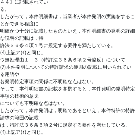
４４】に記載されてい
る。
したがって，本件明細書は，当業者が本件発明の実施をするこ
とができる程度に
明確かつ十分に記載したものといえ，本件明細書の発明の詳細
な説明の記載は，特
許法３６条４項１号に規定する要件を満たしている。
(ｲ)上記ア(ｲ)と同じ。
ウ無効理由１－３（特許法３６条６項２号違反）について
(ｱ)本件発明についての特許請求の範囲の記載に用いられてい
る用語や
各発明特定事項の関係に不明確な点はない。
そして，本件明細書の記載を参酌すると，本件発明の発明特定
事項の技術的意味
についても不明確な点はない。
したがって，本件発明は，明確であるといえ，本件特許の特許
請求の範囲の記載
は，特許法３６条６項２号に規定する要件を満たしている。
(ｲ)上記ア(ｲ)と同じ。