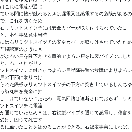
はこれに電流が通じ
ている間に物が触れるときは漏電又は感電するの危険があるの
で、これを防ぐため
右リミツトスイツチには安全カバーが取り付けられていたこ
と、本件事故発生当時
には右リミツトスイツチの安全カバーが取り外されていたため
前段認定のようにＡ
がよろい戸を降下させる目的でよろい戸を鉄製パイプでこじた
ところ、それがリミ
ツトスイツチに触れかつよろい戸昇降装置の故障によりよろい
戸の下部に取りつけ
られた鉄板がリミツトスイツチの下方に突き出ているしんちゆ
う製丸棒を完全に押
し上げていなかつたため、電気回路は遮断されておらず、リミ
ツトスイツチに電流
が通じていたためＡは、右鉄製パイプを通じて感電し、傷害を
受け、因つて死亡す
るに至つたことを認めることができる。右認定事実によれば、