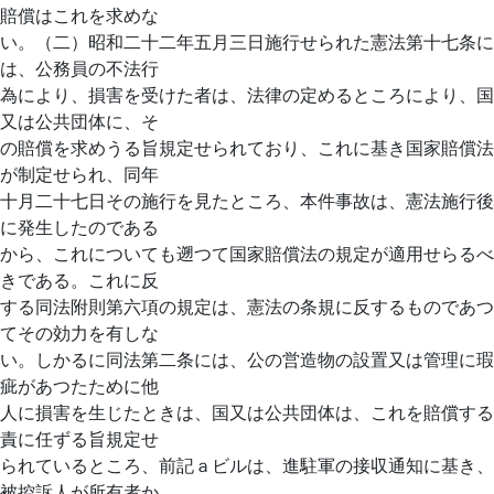
賠償はこれを求めな
い。（二）昭和二十二年五月三日施行せられた憲法第十七条に
は、公務員の不法行
為により、損害を受けた者は、法律の定めるところにより、国
又は公共団体に、そ
の賠償を求めうる旨規定せられており、これに基き国家賠償法
が制定せられ、同年
十月二十七日その施行を見たところ、本件事故は、憲法施行後
に発生したのである
から、これについても遡つて国家賠償法の規定が適用せらるべ
きである。これに反
する同法附則第六項の規定は、憲法の条規に反するものであつ
てその効力を有しな
い。しかるに同法第二条には、公の営造物の設置又は管理に瑕
疵があつたために他
人に損害を生じたときは、国又は公共団体は、これを賠償する
責に任ずる旨規定せ
られているところ、前記ａビルは、進駐軍の接収通知に基き、
被控訴人が所有者か