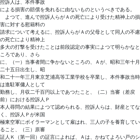
控訴人は、本件事故
による損害の賠償を免れるに由ないものというべきである。
よつて、進んで控訴人らがＡの死亡により受けた精神上の損
害に対する慰籍料の
請求について考えるに、控訴人らがＡの父母として同人の不慮
の死亡により精神上
多大の打撃を受けたことは前段認定の事実によつて明らかなと
ころであり、さら
に、（一）当事者間に争かないところの、Ａが、昭和三年十月
二十五日出生し、昭
和二十一年三月東京芝浦高等工業学校を卒業し、本件事故当時
は進駐軍傭人として
勤務し、月収二千百円以上であつたこと、（二）当審（差戻
前）における控訴人Ｐ
本人尋問の結果によつて認められる、控訴人らは、財産とてな
く、控訴人Ｐが米国
極東空軍にボイラーマンとして雇はれ、三人の子を養育してい
ること、（三）原審
証人Ｋ（第一回）の証言によれば、Ａは、かねてよろい戸のシ