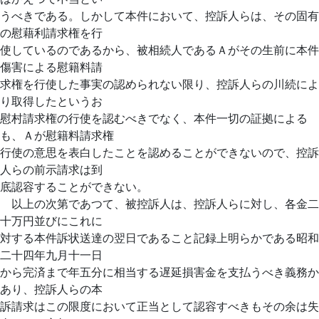
うべきである。しかして本件において、控訴人らは、その固有
の慰藉利請求権を行
使しているのであるから、被相続人であるＡがその生前に本件
傷害による慰籍料請
求権を行使した事実の認められない限り、控訴人らの川続によ
り取得したというお
慰村請求権の行使を認むべきでなく、本件一切の証拠による
も、Ａが慰籍料請求権
行使の意思を表白したことを認めることができないので、控訴
人らの前示請求は到
底認容することができない。
以上の次第であつて、被控訴人は、控訴人らに対し、各金二
十万円並びにこれに
対する本件訴状送達の翌日であること記録上明らかである昭和
二十四年九月十一日
から完済まで年五分に相当する遅延損害金を支払うべき義務か
あり、控訴人らの本
訴請求はこの限度において正当として認容すべきもその余は失