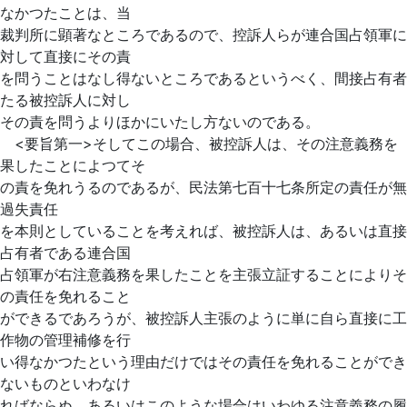
なかつたことは、当
裁判所に顕著なところであるので、控訴人らが連合国占領軍に
対して直接にその責
を問うことはなし得ないところであるというべく、間接占有者
たる被控訴人に対し
その責を問うよりほかにいたし方ないのである。
<要旨第一>そしてこの場合、被控訴人は、その注意義務を
果したことによつてそ
の責を免れうるのであるが、民法第七
百十七条所定の責任が無
過失責任
を本則としていることを考えれば、被控訴人は、あるいは直接
占有者である連合国
占領軍が右注意義務を果したことを主張立証することによりそ
の責任を免れること
ができるであろうが、被控訴人主張のように単に自ら直接に工
作物の管理補修を行
い得なかつたという理由だけではその責任を免れることができ
ないものといわなけ
ればならぬ。あるいはこのような場合はいわゆる注意義務の履