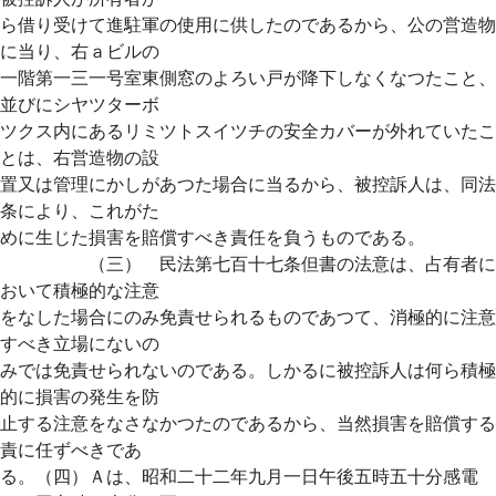
ら借り受けて進駐軍の使用に供したのであるから、公の営造物
に当り、右ａビルの
一階第一三一号室東側窓のよろい戸が降下しなくなつたこと、
並びにシヤツターボ
ツクス内にあるリミツトスイツチの安全カバーが外れていたこ
とは、右営造物の設
置又は管理にかしがあつた場合に当るから、被控訴人は、同法
条により、これがた
めに生じた損害を賠償すべき責任を負うものである。
（三） 民法第七百十七条但書の法意は、占有者に
おいて積極的な注意
をなした場合にのみ免責せられるものであつて、消極的に注意
すべき立場にないの
みでは免責せられないのである。しかるに被控訴人は何ら積極
的に損害の発生を防
止する注意をなさなかつたのであるから、当然損害を賠償する
責に任ずべきであ
る。（四）Ａは、昭和二十二年九月一日午後五時五十分感電