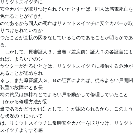
リミツトスイツチに
安全カバーが取りつけられていたとすれば、同人は感電死亡を
免れることができた
のであるから同人の死亡はリミツトスイツチに安全カバーが取
りつけられていなか
つたことが直接の因をなしているものであることが明らかであ
る。
しかして、原審証人Ｂ、当審（差戻前）証人Ｔの各証言によ
れば、よろい戸のシ
ヤツターがたるむときは、リミツトスイツチに接触する危険が
あることが認められ
るし、また原審証人Ｇ、Ｂの証言によれば、従来よろい戸開閉
装置の故障のとき長
柄の釣又は鉄棒などでよろい戸を動かして修理していたこと
（かかる修理方法が妥
当であるかどうかは別として、）が認められるから、このよう
な状況の下において
は、リミツトスイツチに常時安全カバーを取りつけ、リミツト
スイツチよりする感