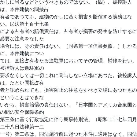
かしに当るなどというべきものではない。（四）、被控訴人
は、本件建物の間接占
有者であつても、建物のかしに基く損害を賠償する義務はな
い。民法第七百十七条
による占有者の賠償責任は、占有者が損害の発生を防止するに
必要な注意をなした
場合には、その責任はない。（同条第一項但書参照。）しかる
に、本件建物につい
ては、直接占有者たる進駐軍においてその管理、補修を行い、
被控訴人は進駐軍の
要求なくしては一切これに関与しない立場にあつた。被控訴人
は、たとい間接占有
者と認められても、損害防止の注意をすべき立場にあつたもの
ということはできな
いから、損害賠償の責任はない。「日本国とアメリカ合衆国と
の間の安全保障条約
第三条に基く行政協定に伴う民事特別法」（昭和二十七年四月
二十八日法律第一二
一号）第二条は、同法施行前に起つた本件に適用はなく、同法