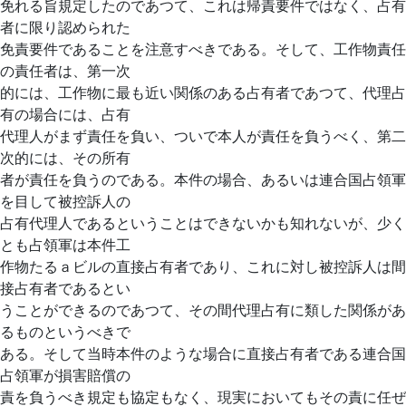
免れる旨規定したのであつて、これは帰責要件ではなく、占有
者に限り認められた
免責要件であることを注意すべきである。そして、工作物責任
の責任者は、第一次
的には、工作物に最も近い関係のある占有者であつて、代理占
有の場合には、占有
代理人がまず責任を負い、ついで本人が責任を負うべく、第二
次的には、その所有
者が責任を負うのである。本件の場合、あるいは連合国占領軍
を目して被控訴人の
占有代理人であるということはできないかも知れないが、少く
とも占領軍は本件工
作物たるａビルの直接占有者であり、これに対し被控訴人は間
接占有者であるとい
うことができるのであつて、その間代理占有に類した関係があ
るものというべきで
ある。そして当時本件のような場合に直接占有者である連合国
占領軍が損害賠償の
責を負うべき規定も協定もなく、現実においてもその責に任ぜ