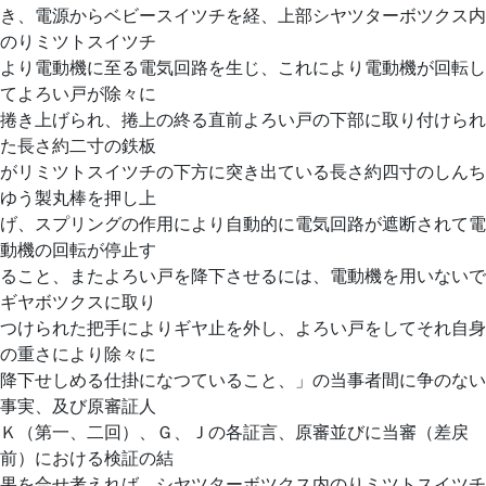
き、電源からベビースイツチを経、上部シヤツターボツクス内
のりミツトスイツチ
より電動機に至る電気回路を生じ、これにより電動機が回転し
てよろい戸が除々に
捲き上げられ、捲上の終る直前よろい戸の下部に取り付けられ
た長さ約二寸の鉄板
がリミツトスイツチの下方に突き出ている長さ約四寸のしんち
ゆう製丸棒を押し上
げ、スプリングの作用により自動的に電気回路が遮断されて電
動機の回転が停止す
ること、またよろい戸を降下させるには、電動機を用いないで
ギヤボツクスに取り
つけられた把手によりギヤ止を外し、よろい戸をしてそれ自身
の重さにより除々に
降下せしめる仕掛になつていること、」の当事者間に争のない
事実、及び原審証人
Ｋ（第一、二回）、Ｇ、Ｊの各証言、原審並びに当審（差戻
前）における検証の結
果を合せ考えれば、シヤツターボツクス内のりミツトスイツチ