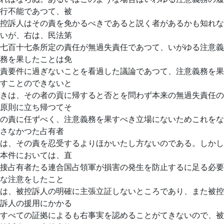
行不能であつて、被
控訴人はその責を免かるべきであると説く者があるかも知れな
いが、右は、民法第
七百十七条所定の責任が無過失責任であつて、いがゆる注意義
務を果したことは免
責要件に過ぎないことを看過した議論であつて、注意義務を果
すことのできないと
きは、その者の貢に帰すると否とを問わず本来の無過失責任の
原則に立ち帰つてそ
の責に任ずべく、注意義務を果すべき立場にないためこれをな
さなかつた占有者
は、その責を忍受するよりほかいたし方ないのである。しかし
本件においては、直
接占有者たる連合国占領軍が損害の発生を防止するに足る必要
な注意をしたこと
は、被控訴人の明確に主張立証しないところであり、また被控
訴人の援用にかかる
すべての証拠によるも右事実を認めることがてきないので、被