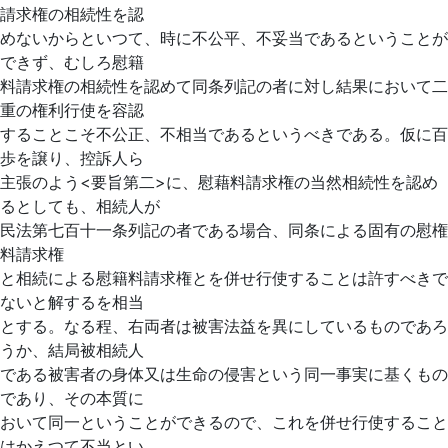
請求権の相続性を認
めないからといつて、時に不公平、不妥当であるということが
できず、むしろ慰籍
料請求権の相続性を認めて同条列記の者に対し結果において二
重の権利行使を容認
することこそ不公正、不相当であるというべきである。仮に百
歩を譲り、控訴人ら
主張のよう<要旨第二>に、慰藉料請求権の当然相続性を認め
るとしても、相続人が
民法第七百十一条列記の者である場合、同条によ
る固有の慰権
料請求権
と相続による慰籍料請求権とを併せ行使することは許すべきで
ないと解するを相当
とする。なる程、右両者は被害法益を異にしているものであろ
うか、結局被相続人
である被害者の身体又は生命の侵害という同一事実に基くもの
であり、その本質に
おいて同一ということができるので、これを併せ行使すること
はかえつて不当とい