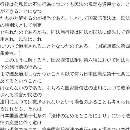
行後は公務員の不法行為についても民法の規定を適用すること
ができることになつ
たものと解するのが相当である。しかして国家賠償法は、民法
の特別法として制定
せられたのであるから、同法施行後は同法が民法に優先して適
用され、民法はこれ
についで適用されることとなつたのである、（国家賠償法第四
条参照。）
このように解すると、国家賠償法附則第六項において同法を
その施行前の行為に
まで遡及適用しなかつたことを以て何ら日本国憲法第十七条に
反するということに
はならないのである。もちろん国家賠償法の適用によつて救済
される損害が民法の
適用によつては救済されないという場合のあることも考えられ
るけれども、それは
日本国憲法第十七条の「法律の定めるところにより」にいう法
律の変更に伴う避け
難い現象であつて、将来国家賠償法の改正がある場合には本件