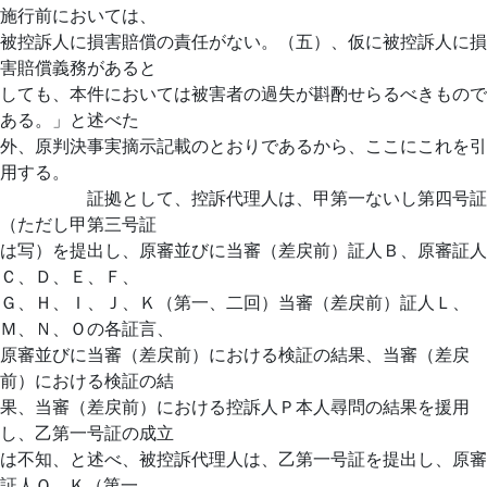
施行前においては、
被控訴人に損害賠償の責任がない。（五）、仮に被控訴人に損
害賠償義務があると
しても、本件においては被害者の過失が斟酌せらるべきもので
ある。」と述べた
外、原判決事実摘示記載のとおりであるから、ここにこれを引
用する。
証拠として、控訴代理人は、甲第一ないし第四号証
（ただし甲第三号証
は写）を提出し、原審並びに当審（差戻前）証人Ｂ、原審証人
Ｃ、Ｄ、Ｅ、Ｆ、
Ｇ、Ｈ、Ｉ、Ｊ、Ｋ（第一、二回）当審（差戻前）証人Ｌ、
Ｍ、Ｎ、Ｏの各証言、
原審並びに当審（差戻前）における検証の結果、当審（差戻
前）における検証の結
果、当審（差戻前）における控訴人Ｐ本人尋問の結果を援用
し、乙第一号証の成立
は不知、と述べ、被控訴代理人は、乙第一号証を提出し、原審
証人Ｑ、Ｋ（第一、