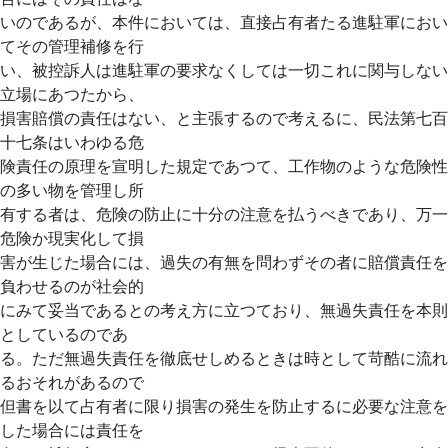
いのであるが、本件においては、直接占有者たる進駐軍におい
てその管理補修を行
い、被控訴人は進駐軍の要求なくしては一切これに関与しない
立場にあつたから、
損害賠償の責任はない、と主張するので考えるに、民法第七百
十七条はいわゆる危
険責任の原理を宣明した規定であつて、工作物のような危険性
の多い物を管理し所
有する者は、危険の防止に十分の注意を払うべきであり、万一
危険か現実化して損
害が生じた場合には、過失の有無を問わずその者に賠償責任を
負わせるのが社会的
にみて妥当であるとの考え方に立つており、無過失責任を本則
としているのであ
る。ただ無過失責任を徹底せしめるときは時として苛酷に流れ
るおそれがあるので
但書を以て占有者に限り損害の発生を防止するに必要な注意を
した場合には責任を