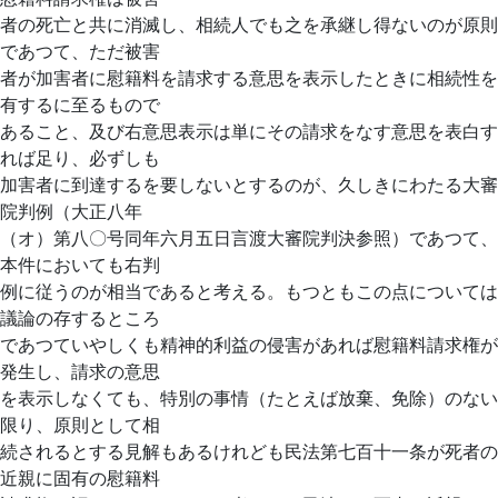
者の死亡と共に消滅し、相続人でも之を承継し得ないのが原則
であつて、ただ被害
者が加害者に慰籍料を請求する意思を表示したときに相続性を
有するに至るもので
あること、及び右意思表示は単にその請求をなす意思を表白す
れば足り、必ずしも
加害者に到達するを要しないとするのが、久しきにわたる大審
院判例（大正八年
（オ）第八〇号同年六月五日言渡大審院判決参照）であつて、
本件においても右判
例に従うのが相当であると考える。もつともこの点については
議論の存するところ
であつていやしくも精神的利益の侵害があれば慰籍料請求権が
発生し、請求の意思
を表示しなくても、特別の事情（たとえば放棄、免除）のない
限り、原則として相
続されるとする見解もあるけれども民法第七百十一条が死者の
近親に固有の慰籍料