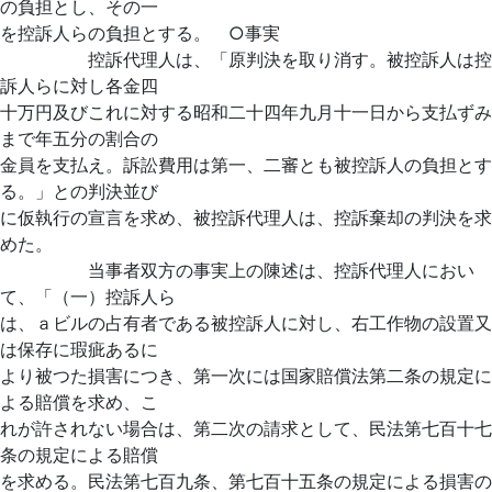
の負担とし、その一
を控訴人らの負担とする。 ○事実
控訴代理人は、「原判決を取り消す。被控訴人は控
訴人らに対し各金四
十万円及びこれに対する昭和二十四年九月十一日から支払ずみ
まで年五分の割合の
金員を支払え。訴訟費用は第一、二審とも被控訴人の負担とす
る。」との判決並び
に仮執行の宣言を求め、被控訴代理人は、控訴棄却の判決を求
めた。
当事者双方の事実上の陳述は、控訴代理人におい
て、「（一）控訴人ら
は、ａビルの占有者である被控訴人に対し、右工作物の設置又
は保存に瑕疵あるに
より被つた損害につき、第一次には国家賠償法第二条の規定に
よる賠償を求め、こ
れが許されない場合は、第二次の請求として、民法第七百十七
条の規定による賠償
を求める。民法第七百九条、第七百十五条の規定による損害の