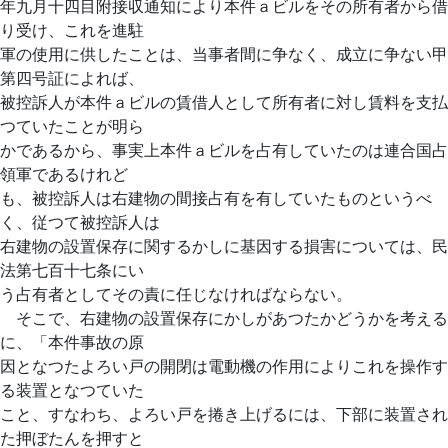
年九月十四目附接収通知により本件ａビルをその所有者から借
り受け、これを進駐
軍の使用に供したことは、当事者間に争なく、成立に争ない甲
第四号証によれば、
被控訴人が本件ａビルの賃借人として所有者に対し賃料を支払
つていたことが明ら
かであるから、事実上本件ａビルを占有していたのは連合国占
領軍であるけれど
も、被控訴人は右建物の間接占有を有していたものというべ
く、従つて被控訴人は
右建物の設置保存に関するかしに基因する損害については、民
法第七百十七条にい
う占有者としてその責に任じなければならない。
そこで、右建物の設置保存にかしがあつたかどうかを考える
に、「本件事故の原
因となつたよろい戸の開閉は電動機の作用によりこれを操作す
る装置となつていた
こと、すなわち、よろい戸を捲き上げるには、下部に装置され
た押ぼたんを押すと