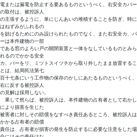
電または漏電を防止する要あるものというべく、右安全カバー
の取付は、被控訴人
の主張するように、単にじんあいの堆積することを防ぎ、時に
はねずみがふれるの
を妨げるためにのみ設けられたものでなく、また右安全カ、バ
ーは本件建物の一部
である窓のよろい戸の開閉装置と一体をなしているものとみら
れるのでかかる安全
カ、バーをリ、ミツトスイツチから取り外したまま放置するこ
とは、結局民法第七
百十七条にいう工作物の保存のかしにあたるものというべく、
右に反する被控訴人
の見解は採用しない。
果して然らば、被控訴人は、本件建物の占有者として右かし
により損害を生じた
被害者に対しその賠償をなすべき責任あるところ、被控訴人は
かかる占有者の賠償
責任は、占有者が損害の発生を防止するに必要な注意をした場
合にはその責任はな