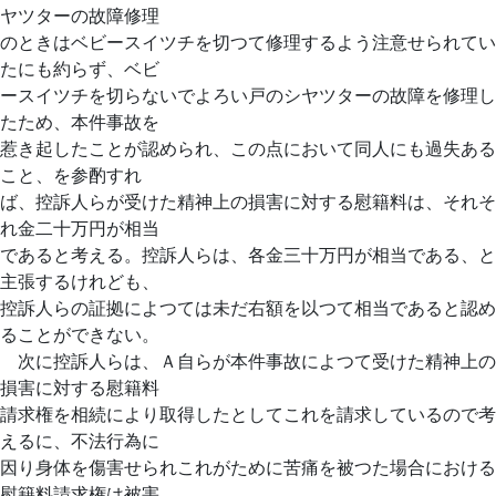
ヤツターの故障修理
のときはベビースイツチを切つて修理するよう注意せられてい
たにも約らず、ベビ
ースイツチを切らないでよろい戸のシヤツターの故障を修理し
たため、本件事故を
惹き起したことが認められ、この点において同人にも過失ある
こと、を参酌すれ
ば、控訴人らが受けた精神上の損害に対する慰籍料は、それそ
れ金二十万円が相当
であると考える。控訴人らは、各金三十万円が相当である、と
主張するけれども、
控訴人らの証拠によつては未だ右額を以つて相当であると認め
ることができない。
次に控訴人らは、Ａ自らが本件事故によつて受けた精神上の
損害に対する慰籍料
請求権を相続により取得したとしてこれを請求しているので考
えるに、不法行為に
因り身体を傷害せられこれがために苦痛を被つた場合における
慰籍料請求権は被害