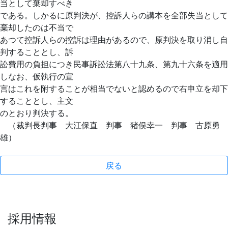
当として棄却すべき
である。しかるに原判決が、控訴人らの講本を全部失当として
棄却したのは不当で
あつて控訴人らの控訴は理由があるので、原判決を取り消し自
判することとし、訴
訟費用の負担につき民事訴訟法第八十九条、第九十六条を適用
しなお、仮執行の宣
言はこれを附することが相当でないと認めるので右申立を却下
することとし、主文
のとおり判決する。
（裁判長判事 大江保直 判事 猪俣幸一 判事 古原勇
雄）
戻る
採用情報