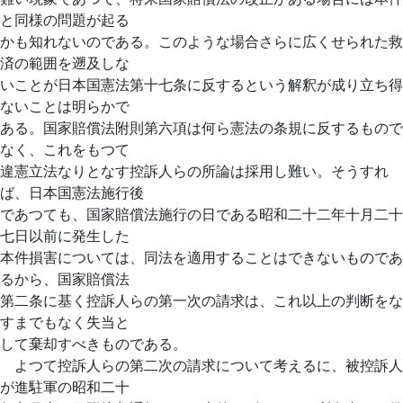
と同様の問題が起る
かも知れないのである。このような場合さらに広くせられた救
済の範囲を遡及しな
いことが日本国憲法第十七条に反するという解釈が成り立ち得
ないことは明らかで
ある。国家賠償法附則第六項は何ら憲法の条規に反するもので
なく、これをもつて
違憲立法なりとなす控訴人らの所論は採用し難い。そうすれ
ば、日本国憲法施行後
であつても、国家賠償法施行の日である昭和二十二年十月二十
七日以前に発生した
本件損害については、同法を適用することはできないものであ
るから、国家賠償法
第二条に基く控訴人らの第一次の請求は、これ以上の判断をな
すまでもなく失当と
して棄却すべきものである。
よつて控訴人らの第二次の請求について考えるに、被控訴人
が進駐軍の昭和二十