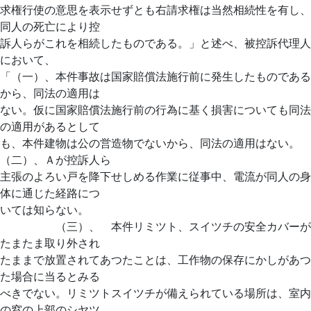
求権行使の意思を表示せずとも右請求権は当然相続性を有し、
同人の死亡により控
訴人らがこれを相続したものである。」と述べ、被控訴代理人
において、
「（一）、本件事故は国家賠償法施行前に発生したものである
から、同法の適用は
ない。仮に国家賠償法施行前の行為に基く損害についても同法
の適用があるとして
も、本件建物は公の営造物でないから、同法の適用はない。
（二）、Ａが控訴人ら
主張のよろい戸を降下せしめる作業に従事中、電流が同人の身
体に通じた経路につ
いては知らない。
（三）、 本件リミツト、スイツチの安全カバーが
たまたま取り外され
たままで放置されてあつたことは、工作物の保存にかしがあつ
た場合に当るとみる
べきでない。リミツトスイツチが備えられている場所は、室内
の窓の上部のシヤツ