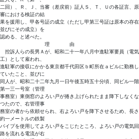
二回）、Ｒ、Ｊ、当審（差戻前）証人Ｓ、Ｔ、Ｕの各証言、原
審における検証の結
果を援用し、甲各号証の成立（ただし甲第三号証は原本の存在
並びにその成立）を
認める、と述べた。
理 由
控訴人らの長男Ａが、昭和二十一年八月中進駐軍要員（電気
工）として雇われ、
進駐軍の接収にかかる東京都千代田区ｂ町所在ａビルに勤務し
ていたこと、並びに
同人が、昭和二十二年九月一日午後五時五十分頃、同ビル一階
第一三一号室（管理
事務室）東側窓のよろい戸が捲き上げられたまま降下しなくな
つたので、右管理事
務室の者から依頼せられ、右よろい戸を降下させるため、長さ
約一メートルの鉄製
パイプを使用してよろい戸をこじたところ、よろい戸の電気回
路を流れる電流が右