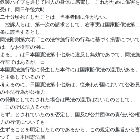
鉄製パイプを通じて同人の身体に感電し、これがために傷害を
受け、同日午後六時
二十分頃死亡したことは、当事者間に争がない。
控訴人らは、第一次の請求として、右事実は国家賠償法第二
条に該当するとし、
同法附則第六項「この法律施行前の行為に基づく損害について
は、なお従前の例に
よる。」は日本国憲法第十七条に違反し無効であつて、同法施
行前ではあるが、日
本国憲法施行後に発生した本件には国家賠償法の適用がある、
と主張しているので
考えるのに、日国憲法第十七条は、従来わが国において公務員
の不法行為が公権力
の発動としてなされた場合は民法の適用はないものとして、
「この所民法入るべか
らず」とされていたのを否定し、国及び公共団体の責任が公権
力の行使についても
生ずることを明定したものであるから、この規定の趣旨から言
つて、日本国憲法施