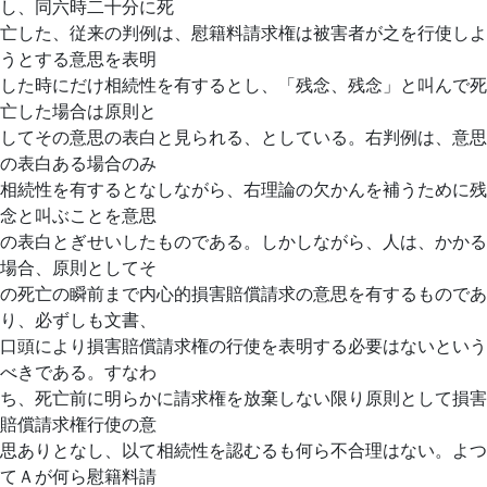
し、同六時二十分に死
亡した、従来の判例は、慰籍料請求権は被害者が之を行使しよ
うとする意思を表明
した時にだけ相続性を有するとし、「残念、残念」と叫んで死
亡した場合は原則と
してその意思の表白と見られる、としている。右判例は、意思
の表白ある場合のみ
相続性を有するとなしながら、右理論の欠かんを補うために残
念と叫ぶことを意思
の表白とぎせいしたものである。しかしながら、人は、かかる
場合、原則としてそ
の死亡の瞬前まで内心的損害賠償請求の意思を有するものであ
り、必ずしも文書、
口頭により損害賠償請求権の行使を表明する必要はないという
べきである。すなわ
ち、死亡前に明らかに請求権を放棄しない限り原則として損害
賠償請求権行使の意
思ありとなし、以て相続性を認むるも何ら不合理はない。よつ
てＡが何ら慰籍料請