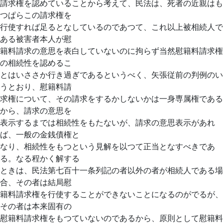
請求権を認めていることから考えて、民法は、死者の近親はも
つぱらこの請求権を
行使すれば足るとなしているのであつて、これ以上被相続人で
ある被害者本人が慰
籍料請求の意思を表白していないのに拘らず当然慰籍料請求権
の相続性を認めるこ
とはいささか行き過ぎであるというべく、矢張従前の判例のい
うとおり、慰籍料請
求権について、その請求をするかしないかは一身専属権である
から、請求の意思を
表示するまでは相続性をもたないが、請求の意思表示があれ
ば、一般の金銭債権と
なり、相続性をもつという見解を以つて正当となすべきであ
る。なる程かく解する
ときは、民法第七百十一条列記の者以外の者が相続人である場
合、その者は結局慰
籍料請求権を行使することができないことになるのがでるが、
その者は本来固有の
慰籍料請求権をもつていないのであるから、原則として慰籍料