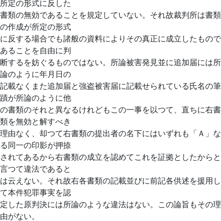
所定の形式に反した
書類の無効であることを規定していない。それ故裁判所は書類
の作成が所定の形式
に反する場合でも諸般の資料によりその真正に成立したもので
あることを自由に判
断するを妨ぐるものではない。所論被害発見並に追加届には所
論のように年月日の
記載なくまた追加届と強盗被害届に記載せられている氏名の筆
蹟が所論のように他
の書類のそれと異なるけれどもこの一事を以つて、直ちに右書
類を無効と解すべき
理由なく、却つて右書類の提出者の名下にはいずれも「Ａ」な
る同一の印影が押捺
されてあるから右書類の成立を認めてこれを証拠としたからと
言つて違法であると
は云えない。それ故右各書類の記載並びに前記各供述を援用し
て本件犯罪事実を認
定した原判決には所論のような違法はない。この論旨もその理
由がない。