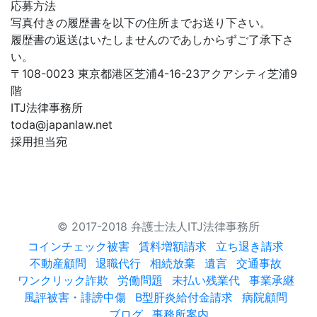
応募方法
写真付きの履歴書を以下の住所までお送り下さい。
履歴書の返送はいたしませんのであしからずご了承下さ
い。
〒108-0023 東京都港区芝浦4-16-23アクアシティ芝浦9
階
ITJ法律事務所
toda@japanlaw.net
採用担当宛
© 2017-2018 弁護士法人ITJ法律事務所
コインチェック被害
賃料増額請求
立ち退き請求
不動産顧問
退職代行
相続放棄
遺言
交通事故
ワンクリック詐欺
労働問題
未払い残業代
事業承継
風評被害・誹謗中傷
B型肝炎給付金請求
病院顧問
ブログ
事務所案内