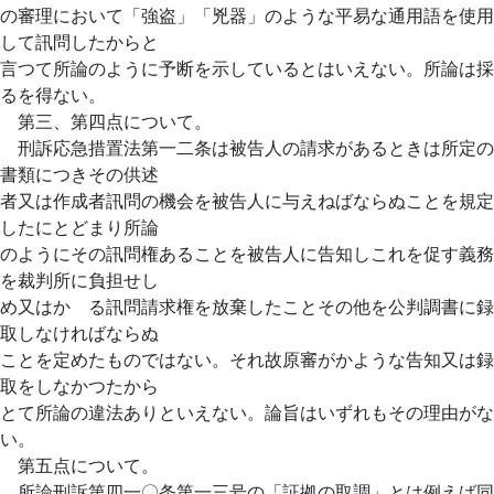
の審理において「強盗」「兇器」のような平易な通用語を使用
して訊問したからと
言つて所論のように予断を示しているとはいえない。所論は採
るを得ない。
第三、第四点について。
刑訴応急措置法第一二条は被告人の請求があるときは所定の
書類につきその供述
者又は作成者訊問の機会を被告人に与えねばならぬことを規定
したにとどまり所論
のようにその訊問権あることを被告人に告知しこれを促す義務
を裁判所に負担せし
め又はかゝる訊問請求権を放棄したことその他を公判調書に録
取しなければならぬ
ことを定めたものではない。それ故原審がかような告知又は録
取をしなかつたから
とて所論の違法ありといえない。論旨はいずれもその理由がな
い。
第五点について。
所論刑訴第四一〇条第一三号の「証拠の取調」とは例えば同