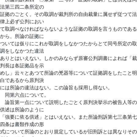
法第三四二条所定の
証拠のごとく、その取調が裁判所の自由裁量に属せず従つて法
律上必ず公判におい
て取調べなければならないような証拠の取調を言うものである
から、所論の証拠に
ついては仮りにこれが取調をしなかつたからとて同号所定の取
調をしなかつた違法
ありとはいえない。しかのみならず原審公判調書によれば「裁
判長は各証拠品を示
めし」云々とあつて所論の兇器等について証拠調をしたこと明
白であるから原判決
には所論の違法はない。この論旨も採用し得ない。
同第六点について。
論旨第一点について説明したごとく原判決挙示の被告人等の
供述は所論のように
「強要に依る供述」とはいえない。また所論刑訴第七三条第七
四条は書類作成の形
式について所論のとおり規定しているが旧刑訴とは異なりその