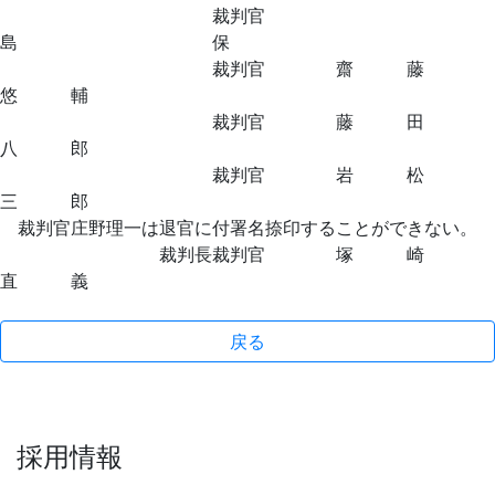
裁判官
島 保
裁判官 齋 藤
悠 輔
裁判官 藤 田
八 郎
裁判官 岩 松
三 郎
裁判官庄野理一は退官に付署名捺印することができない。
裁判長裁判官 塚 崎
直 義
戻る
採用情報