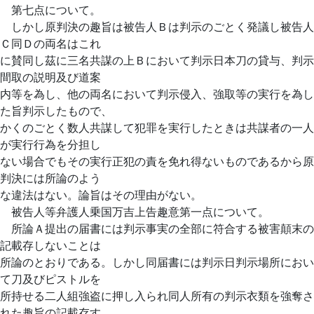
第七点について。
しかし原判決の趣旨は被告人Ｂは判示のごとく発議し被告人
Ｃ同Ｄの両名はこれ
に賛同し茲に三名共謀の上Ｂにおいて判示日本刀の貸与、判示
間取の説明及び道案
内等を為し、他の両名において判示侵入、強取等の実行を為し
た旨判示したもので、
かくのごとく数人共謀して犯罪を実行したときは共謀者の一人
が実行行為を分担し
ない場合でもその実行正犯の責を免れ得ないものであるから原
判決には所論のよう
な違法はない。論旨はその理由がない。
被告人等弁護人乗国万吉上告趣意第一点について。
所論Ａ提出の届書には判示事実の全部に符合する被害顛末の
記載存しないことは
所論のとおりである。しかし同届書には判示日判示場所におい
て刀及びピストルを
所持せる二人組強盗に押し入られ同人所有の判示衣類を強奪さ
れた趣旨の記載存す