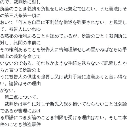
ので、裁判所に対し
所論のごとき義務を負担せしめた規定ではない。また憲法はそ
の第三八条第一項に
おいて「何人も自己に不利益な供述を強要されない」と規定し
て、被告人にいわゆ
る黙祕の権利あることを認めているが、所論のごとく裁判所に
対し、訊問の事前に
その権利あることを被告人に告知理解せしめ置かねばならぬ手
続上の義務を命じて
いないのである。それ故かような手続を執らないで訊問したか
らと言つて所論のよ
うに被告人の供述を強要し又は裁判手続に違憲ありと言い得な
い。論旨はその理由
がない。
第二点について。
裁判所は事件に対し予断先入観を抱いてならないことは勿論
であるが審理におけ
る用語につき所論のごとき制限を受ける理由はない。そして本
件のごとき強盗事件