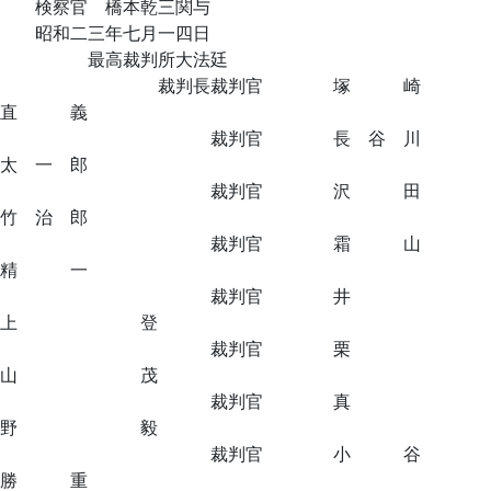
検察官 橋本乾三関与
昭和二三年七月一四日
最高裁判所大法廷
裁判長裁判官 塚 崎
直 義
裁判官 長 谷 川
太 一 郎
裁判官 沢 田
竹 治 郎
裁判官 霜 山
精 一
裁判官 井
上 登
裁判官 栗
山 茂
裁判官 真
野 毅
裁判官 小 谷
勝 重