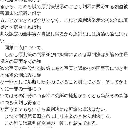
るから、これを以て原判決説示のごとく判示に照応する強盗被
害顛末の記載と解す
ることができるばかりでなく、これと原判決挙示のその他の証
拠とを綜合すれば原
判決認定の全事実を肯認し得るから原判決には所論の違法はな
い。
同第二点について。
しかし原判決の判示並びに擬律によれば原判決は所論の住居
侵入の事実をその強
盗の事実の手段たる関係にある事実と認めその両事実につき重
き強盗の刑のみに従
ひ一罪として処断したものであること明白である。そしてかよ
うに一罪の一部につ
いてはその部分につき特に公訴の提起がなくとも当然その全部
につき審判し得るこ
と言うまでもないから原判決には所論の違法はない。
よつて刑訴第四四六条に則り主文のとおり判決する。
この判決は裁判官全員の一致した意見である。