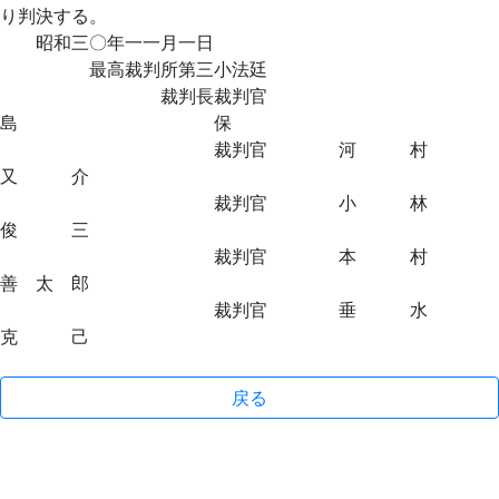
り判決する。
昭和三〇年一一月一日
最高裁判所第三小法廷
裁判長裁判官
島 保
裁判官 河 村
又 介
裁判官 小 林
俊 三
裁判官 本 村
善 太 郎
裁判官 垂 水
克 己
戻る