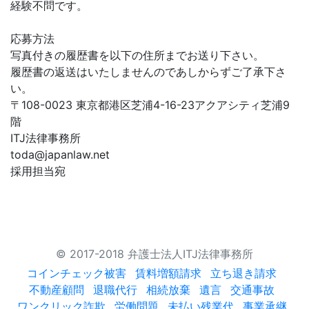
経験不問です。
応募方法
写真付きの履歴書を以下の住所までお送り下さい。
履歴書の返送はいたしませんのであしからずご了承下さ
い。
〒108-0023 東京都港区芝浦4-16-23アクアシティ芝浦9
階
ITJ法律事務所
toda@japanlaw.net
採用担当宛
© 2017-2018 弁護士法人ITJ法律事務所
コインチェック被害
賃料増額請求
立ち退き請求
不動産顧問
退職代行
相続放棄
遺言
交通事故
ワンクリック詐欺
労働問題
未払い残業代
事業承継