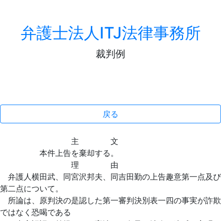
弁護士法人ITJ法律事務所
裁判例
戻る
主 文
本件上告を棄却する。
理 由
弁護人横田武、同宮沢邦夫、同吉田勤の上告趣意第一点及び
第二点について。
所論は、原判決の是認した第一審判決別表一四の事実が詐欺
ではなく恐喝である