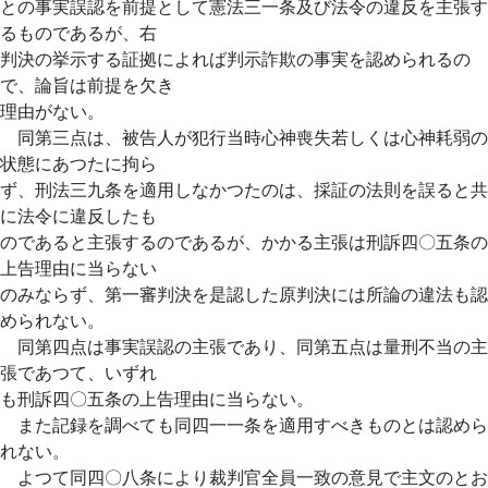
との事実誤認を前提として憲法三一条及び法令の違反を主張す
るものであるが、右
判決の挙示する証拠によれば判示詐欺の事実を認められるの
で、論旨は前提を欠き
理由がない。
同第三点は、被告人が犯行当時心神喪失若しくは心神耗弱の
状態にあつたに拘ら
ず、刑法三九条を適用しなかつたのは、採証の法則を誤ると共
に法令に違反したも
のであると主張するのであるが、かかる主張は刑訴四〇五条の
上告理由に当らない
のみならず、第一審判決を是認した原判決には所論の違法も認
められない。
同第四点は事実誤認の主張であり、同第五点は量刑不当の主
張であつて、いずれ
も刑訴四〇五条の上告理由に当らない。
また記録を調べても同四一一条を適用すべきものとは認めら
れない。
よつて同四〇八条により裁判官全員一致の意見で主文のとお