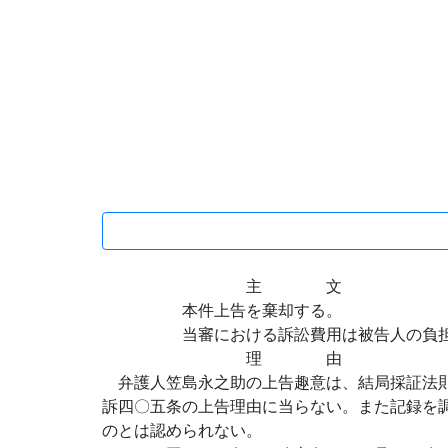
主 文
本件上告を棄却する。
当審における訴訟費用は被告人の負担
理 由
弁護人笠島永之助の上告趣意は、結局採証法則
訴四〇五条の上告理由に当らない。また記録を
のとは認められない。