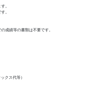
ます。
です。
。
での成績等の書類は不要です。
ァックス代等）