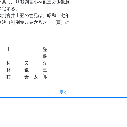
条により裁判官小林俊三の少数意
決定する。
判官井上登の意見は、昭和二七年
判決（判例集八巻六号八二一頁）に
 上 登
島 保
 又 介
 俊 三
善 太 郎
戻る