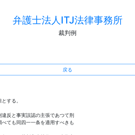
弁護士法人ITJ法律事務所
裁判例
戻る
とする。
違反と事実誤認の主張であつて刑
調べても同四一一条を適用すべきも