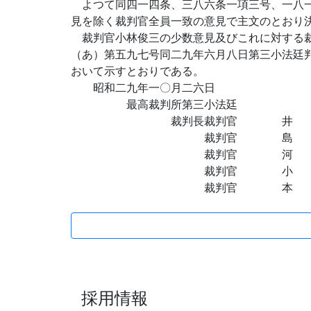
よつて同四一四条、三八六条一項三号、一八一
見を除く裁判官全員一致の意見で主文のとおり
裁判官小林俊三の少数意見及びこれに対する裁
（あ）第五九七号同二九年六月八日第三小法廷
おいて示すとおりである。
昭和二九年一〇月二六日
最高裁判所第三小法廷
裁判長裁判官 井
裁判官 
裁判官 河 村
裁判官 小 林
裁判官 本 村 
採用情報