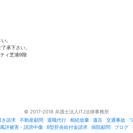
さい。
ご了承下さい。
アシティ芝浦9階
© 2017-2018 弁護士法人ITJ法律事務所
退き請求
不動産顧問
退職代行
相続放棄
遺言
交通事故
風評被害・誹謗中傷
B型肝炎給付金請求
病院顧問
ブログ