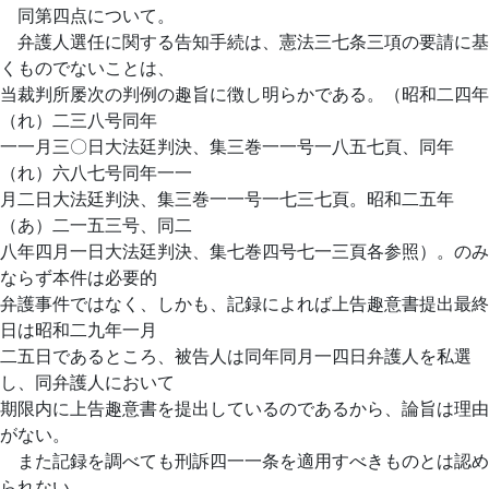
同第四点について。
弁護人選任に関する告知手続は、憲法三七条三項の要請に基
くものでないことは、
当裁判所屡次の判例の趣旨に徴し明らかである。（昭和二四年
（れ）二三八号同年
一一月三〇日大法廷判決、集三巻一一号一八五七頁、同年
（れ）六八七号同年一一
月二日大法廷判決、集三巻一一号一七三七頁。昭和二五年
（あ）二一五三号、同二
八年四月一日大法廷判決、集七巻四号七一三頁各参照）。のみ
ならず本件は必要的
弁護事件ではなく、しかも、記録によれば上告趣意書提出最終
日は昭和二九年一月
二五日であるところ、被告人は同年同月一四日弁護人を私選
し、同弁護人において
期限内に上告趣意書を提出しているのであるから、論旨は理由
がない。
また記録を調べても刑訴四一一条を適用すべきものとは認め
られない。