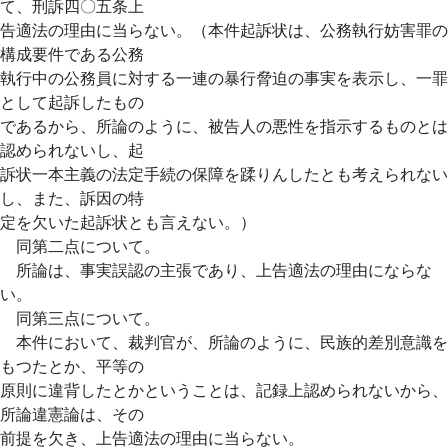
て、刑訴四〇五条上
告適法の理由に当らない。（本件起訴状は、公務執行妨害罪の
構成要件である公務
執行中の公務員に対する一連の暴行脅迫の事実を表示し、一罪
として起訴したもの
であるから、所論のように、被告人の悪性を指示するものとは
認められないし、起
訴状一本主義の法定手続の保障を蹂りんしたとも考えられない
し、また、訴因の特
定を欠いた起訴状とも言えない。）
同第二点について。
所論は、事実誤認の主張であり、上告適法の理由にならな
い。
同第三点について。
本件において、裁判官が、所論のように、民族的差別意識を
もつたとか、平等の
原則に違背したとかということは、記録上認められないから、
所論違憲論は、その
前提を欠き、上告適法の理由に当らない。