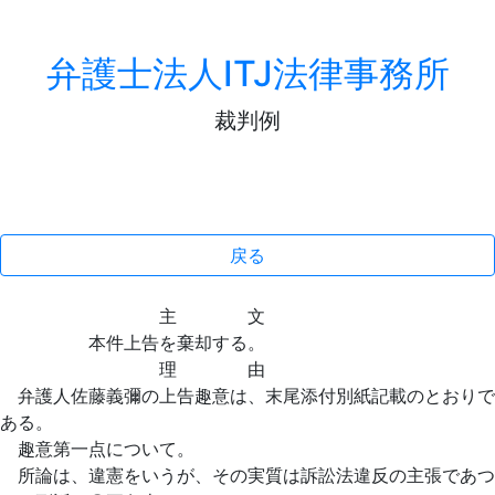
弁護士法人ITJ法律事務所
裁判例
戻る
主 文
本件上告を棄却する。
理 由
弁護人佐藤義彌の上告趣意は、末尾添付別紙記載のとおりで
ある。
趣意第一点について。
所論は、違憲をいうが、その実質は訴訟法違反の主張であつ