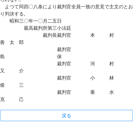
よつて同四〇八条により裁判官全員一致の意見で主文のとお
り判決する。
昭和三〇年一〇月二五日
最高裁判所第三小法廷
裁判長裁判官 本 村
善 太 郎
裁判官
島 保
裁判官 河 村
又 介
裁判官 小 林
俊 三
裁判官 垂 水
克 己
戻る