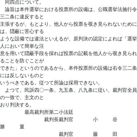
同四点について。
論旨は本件選挙における投票所の設備は、公職選挙法施行令
三二条に違反すると
主張するが、もとより、他人から投票を覗き見られないために
は、隠蔽に苦心する
ような設備では違法といえるが、原判決の認定によれば「選挙
人において簡単な注
意を用いて隠蔽手段を採れば投票の記載を他人から覗き見られ
ることを防ぐことが
できた」というのであるから、本件投票所の設備は右令三二条
には反しないものと
いうべきである。従つて所論は採用できない。
よつて、民訴四〇一条、九五条、八九条に従い、裁判官全員
の一致で、主文のと
おり判決する。
最高裁判所第二小法廷
裁判長裁判官 小 谷
勝 重
裁判官 藤 田