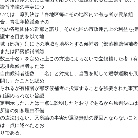
論旨指摘の事実につ
いては、原判決は「各地区毎にその地区内の有志者が農業組
合、青壮年協議会その
他の各種団体の幹部と諮り、その地区の市政運営上の利益を擁
護する目的を以て地
域（部落）別にその地域を地盤とする候補者（部落推薦候補者
または部落候補者総
数三十名）を定めた上この方法によらないで立候補した者（有
志推薦候補者または
自由候補者総数十二名）と対抗し、当選を期して選挙運動を展
開し」たことは認め
られるが有権者が部落候補者に投票することを強要された事実
は認められない旨認
定判示したことは一点に説明したとおりであるから原判決には
所論の如き理由不備
の違法はない、又所論の事実が選挙無効の原因とならないこと
は一点に述べたとお
りである。