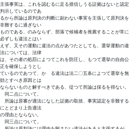
主張事実は、これを認むるに足る措信しうる証拠はないと認定
判示しているのであ
るから所論は原判決の判断に副わない事実を主張して原判決を
非難するに過ぎない
ものである、のみならず、部落で候補者を推薦することが常に
必ずしも違法とはい
えず、又その運動に違法の点があつたとしても、選挙運動の違
法については、法律
は、その者の処罰によつてこれを防圧し、もつて選挙の自由公
正を確保しようとし
ているのであつて、かゝる違法は法二〇五条によつて選挙を無
効とすべき原因とは
ならないものと解すべきである、従つて所論は採るを得ない。
同二点について。
所論は原審が適法になした証拠の取捨、事実認定を非難する
にとどまり上告適法
の理由とならない。
同三点について。
所論は原判決には理由を附さない違法があると主張するが、