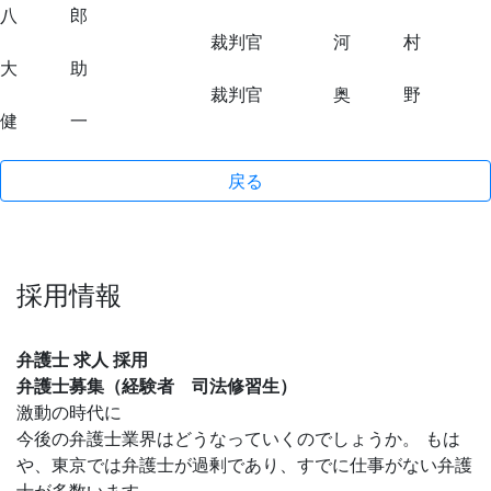
八 郎
裁判官 河 村
大 助
裁判官 奥 野
健 一
戻る
採用情報
弁護士 求人 採用
弁護士募集（経験者 司法修習生）
激動の時代に
今後の弁護士業界はどうなっていくのでしょうか。 もは
や、東京では弁護士が過剰であり、すでに仕事がない弁護