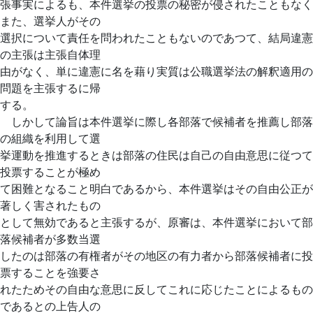
張事実によるも、本件選挙の投票の秘密が侵されたこともなく
また、選挙人がその
選択について責任を問われたこともないのであつて、結局違憲
の主張は主張自体理
由がなく、単に違憲に名を藉り実質は公職選挙法の解釈適用の
問題を主張するに帰
する。
しかして論旨は本件選挙に際し各部落で候補者を推薦し部落
の組織を利用して選
挙運動を推進するときは部落の住民は自己の自由意思に従つて
投票することが極め
て困難となること明白であるから、本件選挙はその自由公正が
著しく害されたもの
として無効であると主張するが、原審は、本件選挙において部
落候補者が多数当選
したのは部落の有権者がその地区の有力者から部落候補者に投
票することを強要さ
れたためその自由な意思に反してこれに応じたことによるもの
であるとの上告人の