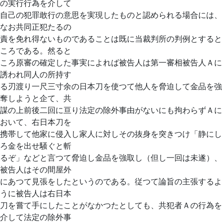
の実行行為を介して
自己の犯罪敢行の意思を実現したものと認められる場合には、
なお共同正犯たるの
責を免れ得ないものであることは既に当裁判所の判例とすると
ころである。然ると
ころ原審の確定した事実によれば被告人は第一審相被告人Ａに
誘われ同人の所持す
る刃渡り一尺三寸余の日本刀を使つて他人を脅迫して金品を強
奪しようと企て、共
謀の上前後二回に亘り法定の除外事由がないにも拘わらずＡに
おいて、右日本刀を
携帯して他家に侵入し家人に対しその抜身を突きつけ「静にし
ろ金を出せ騒ぐと斬
るぞ」などと言つて脅迫し金品を強取し（但し一回は未遂）、
被告人はその間屋外
にあつて見張をしたというのである。従つて論旨の主張するよ
うに被告人は右日本
刀を嘗て手にしたことがなかつたとしても、共犯者Ａの行為を
介して法定の除外事