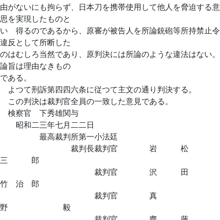
由がないにも拘らず、日本刀を携帯使用して他人を脅迫する意
思を実現したものと
いゝ得るのであるから、原審が被告人を所論銃砲等所持禁止令
違反として所断した
のはむしろ当然であり、原判決には所論のような違法はない。
論旨は理由なきもの
である。
よつて刑訴第四四六条に従つて主文の通り判決する。
この判決は裁判官全員の一致した意見である。
検察官 下秀雄関与
昭和二三年七月二二日
最高裁判所第一小法廷
裁判長裁判官 岩 松
三 郎
裁判官 沢 田
竹 治 郎
裁判官 真
野 毅
裁判官 齋 藤