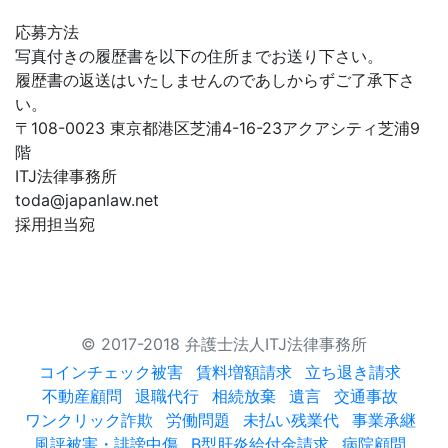
応募方法
写真付きの履歴書を以下の住所までお送り下さい。
履歴書の返送はいたしませんのであしからずご了承下さ
い。
〒108-0023 東京都港区芝浦4-16-23アクアシティ芝浦9
階
ITJ法律事務所
toda@japanlaw.net
採用担当宛
© 2017-2018 弁護士法人ITJ法律事務所
コインチェック被害
賃料増額請求
立ち退き請求
不動産顧問
退職代行
相続放棄
遺言
交通事故
ワンクリック詐欺
労働問題
未払い残業代
事業承継
風評被害・誹謗中傷
B型肝炎給付金請求
病院顧問