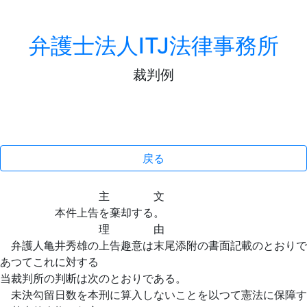
弁護士法人ITJ法律事務所
裁判例
戻る
主 文
本件上告を棄却する。
理 由
弁護人亀井秀雄の上告趣意は末尾添附の書面記載のとおりで
あつてこれに対する
当裁判所の判断は次のとおりである。
未決勾留日数を本刑に算入しないことを以つて憲法に保障す