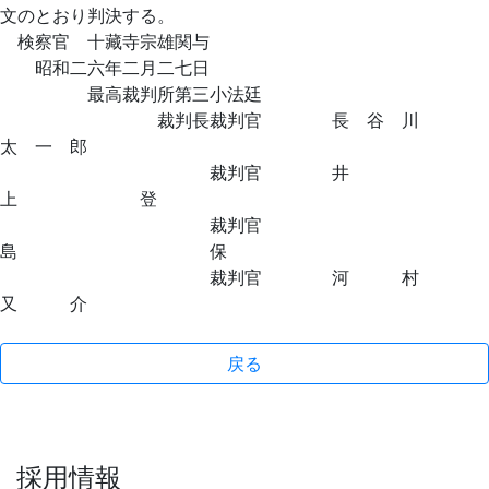
文のとおり判決する。
検察官 十藏寺宗雄関与
昭和二六年二月二七日
最高裁判所第三小法廷
裁判長裁判官 長 谷 川
太 一 郎
裁判官 井
上 登
裁判官
島 保
裁判官 河 村
又 介
戻る
採用情報