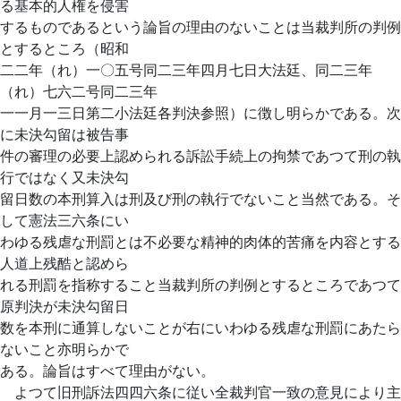
る基本的人権を侵害
するものであるという論旨の理由のないことは当裁判所の判例
とするところ（昭和
二二年（れ）一〇五号同二三年四月七日大法廷、同二三年
（れ）七六二号同二三年
一一月一三日第二小法廷各判決参照）に徴し明らかである。次
に未決勾留は被告事
件の審理の必要上認められる訴訟手続上の拘禁であつて刑の執
行ではなく又未決勾
留日数の本刑算入は刑及び刑の執行でないこと当然である。そ
して憲法三六条にい
わゆる残虐な刑罰とは不必要な精神的肉体的苦痛を内容とする
人道上残酷と認めら
れる刑罰を指称すること当裁判所の判例とするところであつて
原判決が未決勾留日
数を本刑に通算しないことが右にいわゆる残虐な刑罰にあたら
ないこと亦明らかで
ある。論旨はすべて理由がない。
よつて旧刑訴法四四六条に従い全裁判官一致の意見により主